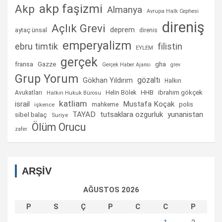
akp faşizmi
Akp
Almanya
Avrupa Halk Cephesi
direniş
Açlık Grevi
deprem
aytaç ünsal
direnis
emperyalizm
ebru timtik
filistin
EYLEM
gerçek
fransa
gha
Gazze
Gerçek Haber Ajansı
grev
Grup Yorum
gözaltı
Gökhan Yıldırım
Halkın
Helin Bölek
HHB
ibrahim gökçek
Avukatları
Halkın Hukuk Bürosu
katliam
israil
Mustafa Koçak
mahkeme
polis
işkence
TAYAD
tutsaklara ozgurluk
yunanistan
sibel balaç
Suriye
Ölüm Orucu
zafer
ARŞİV
AĞUSTOS 2026
P
S
Ç
P
C
C
P