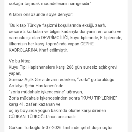
sokağa taşacak mücadelesinin simgesidir."
Kitabın önsözünde söyle deniyor:
"Bu kitap Türkiye faşizmi koşullarında eksiği, zaafı,
cesareti, korkuları ve bilgisi kadarıyla dünyanın en onurlu ve
namuslu işi olan DEVRİMCİLİĞİ; kuyu tiplerinde, F tiplerinde,
ülkemizin her karış toprağında yapan CEPHE
KADROLARINA ithaf edilmiştir.
Ve bu kitap;
Kuyu Tipi Hapishanelere karşı 266 gün süresiz açlık grevi
yapan,
Süresiz Açlık Grevi devam ederken, “zorla” götürüldüğü
Antalya Şehir Hastanesi’nde
“zorla müdahale işkencesine” uğrayan,
Zorla müdahale işkencesinden sonra “KUYU TİP’LERİNE”
karşı 41. zaferi kazanan ve
üç ay boyunca yoğun bakımda ölüme karşı direnen
GÜRKAN TÜRKOĞLU’nun anısınadır.
Gürkan Türkoğlu 5-07-2026 tarihinde şehit düşmüştür.