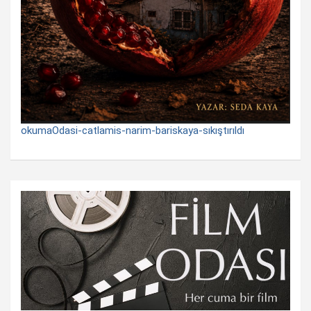
okumaOdasi-catlamis-narim-bariskaya-sıkıştırıldı