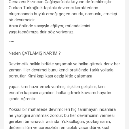
Cenazesi Erzincan Çağlayan’daki köyüne defnedilmiştir.
Gürkan Türkoğlu kitaptaki devrimci karakterlerin
oluşmasında büyük emeği geçen onurlu, namuslu, emekçi
bir devrimcidir.
Anısı önünde saygıyla eğiliyor, mücadelesini
yaşatacağımıza dair söz veriyoruz.
°°°
Neden ÇATLAMIŞ NAR’IM ?
Devrimcilik halkla birlikte yaşamak ve halka gitmek deriz her
zaman. Her devrimci bunu kendi pratiğinde farklı yollarla
somutlar. Kimi kapı kapı gezip kitle çalışması
yapar, kimi hazır emek verilmiş ilişkileri geliştirir, kimi
esnafın kapısını aşındırır.. halka gitmek kavramı hayatın
içinde öğrenilir.
Yoksul bir mahallede devrimcileri hiç tanımayan insanlara
ne yaptığını anlatmak zordur; bu her devrimcinin vermesi
gereken bir sınavdır aslında. Yoksulluğun, yozlaşmanın,
değersizliğin ve çaresizliğin en çıplak yaşandığı yoksul