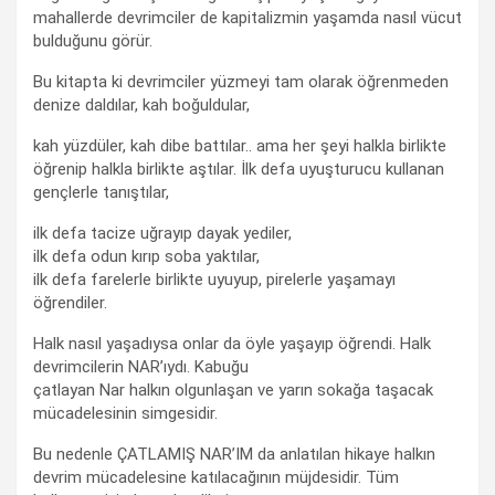
mahallerde devrimciler de kapitalizmin yaşamda nasıl vücut
bulduğunu görür.
Bu kitapta ki devrimciler yüzmeyi tam olarak öğrenmeden
denize daldılar, kah boğuldular,
kah yüzdüler, kah dibe battılar.. ama her şeyi halkla birlikte
öğrenip halkla birlikte aştılar. İlk defa uyuşturucu kullanan
gençlerle tanıştılar,
ilk defa tacize uğrayıp dayak yediler,
ilk defa odun kırıp soba yaktılar,
ilk defa farelerle birlikte uyuyup, pirelerle yaşamayı
öğrendiler.
Halk nasıl yaşadıysa onlar da öyle yaşayıp öğrendi. Halk
devrimcilerin NAR’ıydı. Kabuğu
çatlayan Nar halkın olgunlaşan ve yarın sokağa taşacak
mücadelesinin simgesidir.
Bu nedenle ÇATLAMIŞ NAR’IM da anlatılan hikaye halkın
devrim mücadelesine katılacağının müjdesidir. Tüm