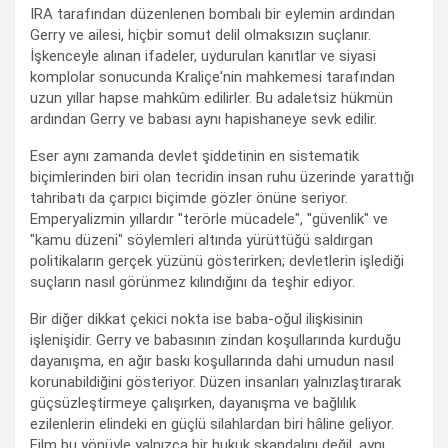
IRA tarafından düzenlenen bombalı bir eylemin ardından
Gerry ve ailesi, hiçbir somut delil olmaksızın suçlanır.
İşkenceyle alınan ifadeler, uydurulan kanıtlar ve siyasi
komplolar sonucunda Kraliçe'nin mahkemesi tarafından
uzun yıllar hapse mahkûm edilirler. Bu adaletsiz hükmün
ardından Gerry ve babası aynı hapishaneye sevk edilir.
Eser aynı zamanda devlet şiddetinin en sistematik
biçimlerinden biri olan tecridin insan ruhu üzerinde yarattığı
tahribatı da çarpıcı biçimde gözler önüne seriyor.
Emperyalizmin yıllardır "terörle mücadele", "güvenlik" ve
"kamu düzeni" söylemleri altında yürüttüğü saldırgan
politikaların gerçek yüzünü gösterirken; devletlerin işlediği
suçların nasıl görünmez kılındığını da teşhir ediyor.
Bir diğer dikkat çekici nokta ise baba-oğul ilişkisinin
işlenişidir. Gerry ve babasının zindan koşullarında kurduğu
dayanışma, en ağır baskı koşullarında dahi umudun nasıl
korunabildiğini gösteriyor. Düzen insanları yalnızlaştırarak
güçsüzleştirmeye çalışırken, dayanışma ve bağlılık
ezilenlerin elindeki en güçlü silahlardan biri hâline geliyor.
Film bu yönüyle yalnızca bir hukuk skandalını değil, aynı