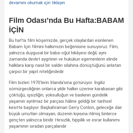
devamını okumak için tıklayın
Film Odası’nda Bu Hafta:BABAM
İÇİN
Bu hafta film köşemizde, gerçek olaylardan esinlenen
Babam İçin filmini halkımızın beğenisine sunuyoruz. Film,
yalnızca duygusal bir baba-oğul hikâyesi değil; aynı
zamanda devlet aygıtının ve hukukun egemenlerin elinde
halklara karşı nasıl bir saldırı silahına dönüştüğünü anlatan
çarpıcı bir yapıt niteliğindedir.
Film bizleri 1970'lerin İrlanda'sına götürüyor. İngiliz
sömürgeciliğinin onlarca yıldır halkın üzerine karabasan gibi
çöktüğü, işsizliğin, yoksulluğun ve baskının gündelik
yaşamın ayrılmaz bir parçası hâline geldiği bir tarihsel
kesitte başlıyor. Başkahraman Gerry Conlon, geleceğe dair
büyük umutları olmayan, düzenin kıyısına itilmiş binlerce
gençten yalnızca biridir. Hırsızlık, hippilik ve esrar kullanımı
yaşamının sıradan parçalarıdır.