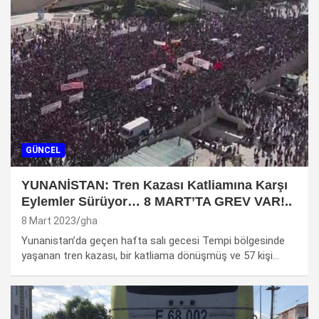
GÜNCEL
YUNANİSTAN: Tren Kazası Katliamına Karşı
Eylemler Sürüyor… 8 MART’TA GREV VAR!..
8 Mart 2023
gha
Yunanistan’da geçen hafta salı gecesi Tempi bölgesinde
yaşanan tren kazası, bir katliama dönüşmüş ve 57 kişi…