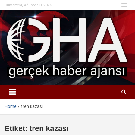
Skip
Cumartesi, Ağustos 8, 2026
to
content
Home
tren kazası
Etiket:
tren kazası