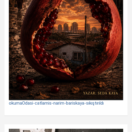
okumaOdasi-catlamis-narim-bariskaya-sıkıştırıldı