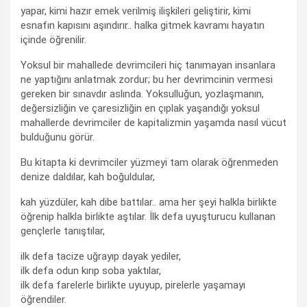
yapar, kimi hazır emek verilmiş ilişkileri geliştirir, kimi
esnafın kapısını aşındırır.. halka gitmek kavramı hayatın
içinde öğrenilir.
Yoksul bir mahallede devrimcileri hiç tanımayan insanlara
ne yaptığını anlatmak zordur; bu her devrimcinin vermesi
gereken bir sınavdır aslında. Yoksulluğun, yozlaşmanın,
değersizliğin ve çaresizliğin en çıplak yaşandığı yoksul
mahallerde devrimciler de kapitalizmin yaşamda nasıl vücut
bulduğunu görür.
Bu kitapta ki devrimciler yüzmeyi tam olarak öğrenmeden
denize daldılar, kah boğuldular,
kah yüzdüler, kah dibe battılar.. ama her şeyi halkla birlikte
öğrenip halkla birlikte aştılar. İlk defa uyuşturucu kullanan
gençlerle tanıştılar,
ilk defa tacize uğrayıp dayak yediler,
ilk defa odun kırıp soba yaktılar,
ilk defa farelerle birlikte uyuyup, pirelerle yaşamayı
öğrendiler.