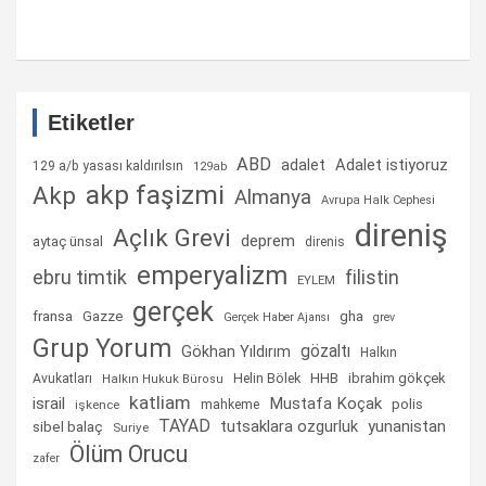
Etiketler
ABD
Adalet istiyoruz
adalet
129 a/b yasası kaldırılsın
129ab
akp faşizmi
Akp
Almanya
Avrupa Halk Cephesi
direniş
Açlık Grevi
deprem
aytaç ünsal
direnis
emperyalizm
ebru timtik
filistin
EYLEM
gerçek
fransa
gha
Gazze
Gerçek Haber Ajansı
grev
Grup Yorum
gözaltı
Gökhan Yıldırım
Halkın
Helin Bölek
HHB
ibrahim gökçek
Avukatları
Halkın Hukuk Bürosu
katliam
israil
Mustafa Koçak
mahkeme
polis
işkence
TAYAD
tutsaklara ozgurluk
yunanistan
sibel balaç
Suriye
Ölüm Orucu
zafer