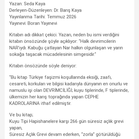
Yazan: Seda Kaya
Derleyen-Düzenleyen: Dr. Barış Kaya
Yayınlanma Tarihi: Temmuz 2026
Yayınevi: Boran Yayınevi
Kitabın adı dikkat çekici. Yazarı, neden bu ismi verdiğini
kitabın önsözünde şöyle açıklıyor: "Halk devrimcilerin
NAR’ıydı. Kabuğu çatlayan Nar halkın olgunlaşan ve yarın
sokağa taşacak mücadelesinin simgesidir."
Kitabın önsözünde söyle deniyor:
"Bu kitap Türkiye faşizmi koşullarında eksiği, zaafı,
cesareti, korkuları ve bilgisi kadarıyla dünyanın en onurlu ve
namuslu işi olan DEVRİMCİLİĞİ; kuyu tiplerinde, F tiplerinde,
ülkemizin her karış toprağında yapan CEPHE
KADROLARINA ithaf edilmiştir.
Ve bu kitap;
Kuyu Tipi Hapishanelere karşı 266 gün süresiz açlık grevi
yapan,
Süresiz Açlık Grevi devam ederken, “zorla” götürüldüğü