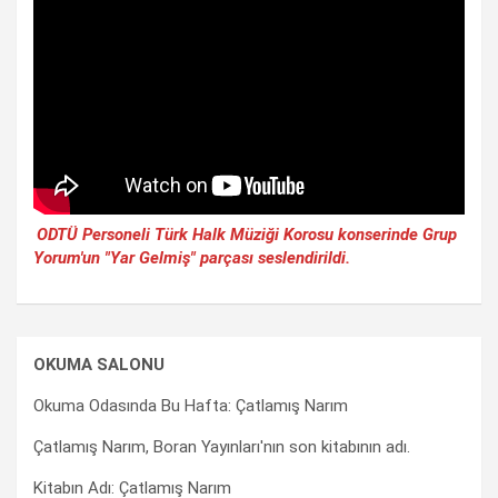
ODTÜ Personeli Türk Halk Müziği Korosu konserinde Grup
Yorum'un "Yar Gelmiş" parçası seslendirildi.
OKUMA SALONU
Okuma Odasında Bu Hafta: Çatlamış Narım
Çatlamış Narım, Boran Yayınları'nın son kitabının adı.
Kitabın Adı: Çatlamış Narım