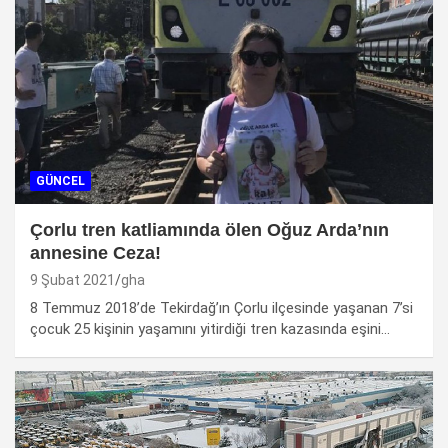
GÜNCEL
Çorlu tren katliamında ölen Oğuz Arda’nın
annesine Ceza!
9 Şubat 2021
gha
8 Temmuz 2018’de Tekirdağ’ın Çorlu ilçesinde yaşanan 7’si
çocuk 25 kişinin yaşamını yitirdiği tren kazasında eşini…