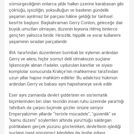
sömürgeciliğinin onlarca yıldır halkın üzerine karabasan gibi
çöktüğü, işsizliğin, yoksulluğun ve baskının gündelik
yaşamın ayrılmaz bir parçası hâline geldiği bir tarihsel
kesitte başlıyor. Başkahraman Gerry Conlon, geleceğe dair
büyük umutları olmayan, düzenin kıyısına itilmiş binlerce
gençten yalnızca biridir. Hırsızlık, hippilik ve esrar kullanımı
yaşamının sıradan parçalarıdır.
IRA tarafından düzenlenen bombalı bir eylemin ardından
Gerry ve ailesi, hiçbir somut delil olmaksızın suçlanır.
İşkenceyle alınan ifadeler, uydurulan kanıtlar ve siyasi
komplolar sonucunda Kraliçe'nin mahkemesi tarafından
uzun yıllar hapse mahkûm edilirler. Bu adaletsiz hükmün
ardından Gerry ve babası aynı hapishaneye sevk edilir.
Eser aynı zamanda devlet şiddetinin en sistematik
biçimlerinden biri olan tecridin insan ruhu üzerinde yarattığı
tahribatı da çarpıcı biçimde gözler önüne seriyor.
Emperyalizmin yıllardır "terörle mücadele", "güvenlik" ve
"kamu düzeni" söylemleri altında yürüttüğü saldırgan
politikaların gerçek yüzünü gösterirken; devletlerin işlediği
suçların nasıl görünmez kılındığını da teşhir ediyor.