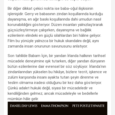
Bir diğer dikkat çekici nokta ise baba-oğul ilişkisinin
işlenişidir. Gerry ve babasının zindan koşullarında kurduğu
dayanışma, en ağır baskı koşullarında dahi umudun nasıl
korunabildiğini gösteriyor. Düzen insanları yalnızlaştırarak
güçsüzleştirmeye çalışırken, dayanışma ve bağlılık
ezilenlerin elindeki en güçlü silahlardan biri hâline geliyor.
Film bu yönüyle yalnızca bir hukuk skandalını değil, aynı
zamanda insan onurunun savunusunu anlatıyor.
Son tahlilde Babam İçin, bir yandan İrlanda halkının tarihsel
mücadele deneyimine ışık tutarken, diğer yandan dünyanın
bütün ezilenlerine dair evrensel bir söz söylüyor. İrlanda'nın
zindanlarından yükselen bu hikâye, bizlere tecrit, işkence ve
zulüm karşısında insanı ayakta tutan şeyin direnme ve
teslim olmama iradesi olduğunu bir kez daha gösteriyor.
Çünkü adalet hukuki değil, siyasi bir mücadeledir ve
kendiliğinden gelmez; ancak mücadeleyle ve bedellerle
mümkün hâle gelir.