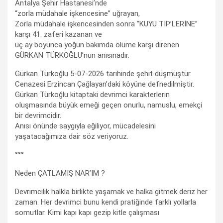
Antalya Şehir Hastanesi’nde
“zorla müdahale işkencesine” uğrayan,
Zorla müdahale işkencesinden sonra “KUYU TİP’LERİNE”
karşı 41. zaferi kazanan ve
üç ay boyunca yoğun bakımda ölüme karşı direnen
GÜRKAN TÜRKOĞLU’nun anısınadır.
Gürkan Türkoğlu 5-07-2026 tarihinde şehit düşmüştür.
Cenazesi Erzincan Çağlayan’daki köyüne defnedilmiştir.
Gürkan Türkoğlu kitaptaki devrimci karakterlerin
oluşmasında büyük emeği geçen onurlu, namuslu, emekçi
bir devrimcidir.
Anısı önünde saygıyla eğiliyor, mücadelesini
yaşatacağımıza dair söz veriyoruz.
°°°
Neden ÇATLAMIŞ NAR’IM ?
Devrimcilik halkla birlikte yaşamak ve halka gitmek deriz her
zaman. Her devrimci bunu kendi pratiğinde farklı yollarla
somutlar. Kimi kapı kapı gezip kitle çalışması