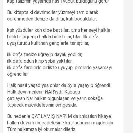
kapitalizmin yaşamda nasıl vücut bulduğunu görür.
Bu kitapta ki devrimciler yüzmeyi tam olarak
öğrenmeden denize daldılar, kah boğuldular,
kah yüzdüler, kah dibe battılar.. ama her şeyi halkla
birlikte öğrenip halkla birlikte aştılar. İlk defa
uyuşturucu kullanan gençlerle tanıştılar,
ilk defa tacize uğrayıp dayak yediler,
ilk defa odun kırıp soba yaktılar,
ilk defa farelerle birlikte uyuyup, pirelerle yaşamayı
öğrendiler.
Halk nasıl yaşadıysa onlar da öyle yaşayıp öğrendi.
Halk devrimcilerin NAR’ıydı. Kabuğu
çatlayan Nar halkın olgunlaşan ve yarın sokağa
taşacak mücadelesinin simgesidir.
Bu nedenle ÇATLAMIŞ NAR’IM da anlatılan hikaye
halkın devrim mücadelesine katılacağının müjdesidir.
Tüm halkımıza iyi okumalar dileriz.