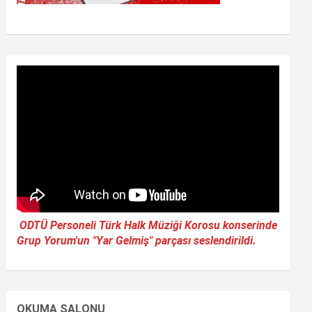
ODTÜ Personeli Türk Halk Müziği Korosu konserinde
Grup Yorum'un "Yar Gelmiş" parçası seslendirildi.
OKUMA SALONU