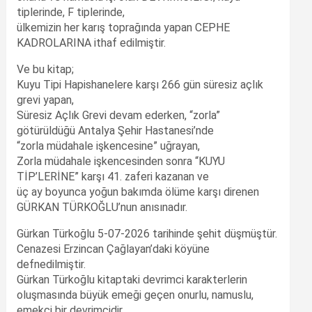
tiplerinde, F tiplerinde,
ülkemizin her karış toprağında yapan CEPHE
KADROLARINA ithaf edilmiştir.
Ve bu kitap;
Kuyu Tipi Hapishanelere karşı 266 gün süresiz açlık
grevi yapan,
Süresiz Açlık Grevi devam ederken, “zorla”
götürüldüğü Antalya Şehir Hastanesi’nde
“zorla müdahale işkencesine” uğrayan,
Zorla müdahale işkencesinden sonra “KUYU
TİP’LERİNE” karşı 41. zaferi kazanan ve
üç ay boyunca yoğun bakımda ölüme karşı direnen
GÜRKAN TÜRKOĞLU’nun anısınadır.
Gürkan Türkoğlu 5-07-2026 tarihinde şehit düşmüştür.
Cenazesi Erzincan Çağlayan’daki köyüne
defnedilmiştir.
Gürkan Türkoğlu kitaptaki devrimci karakterlerin
oluşmasında büyük emeği geçen onurlu, namuslu,
emekçi bir devrimcidir.