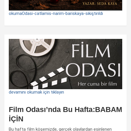
okumaOdasi-catlamis-narim-bariskaya-sıkıştırıldı
devamını okumak için tıklayın
Film Odası’nda Bu Hafta:BABAM
İÇİN
Bu hafta film köşemizde, gerçek olaylardan esinlenen