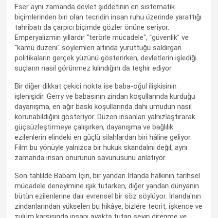
Eser aynı zamanda devlet şiddetinin en sistematik
biçimlerinden biri olan tecridin insan ruhu üzerinde yarattığı
tahribatı da çarpıcı biçimde gözler önüne seriyor.
Emperyalizmin yıllardır "terörle mücadele", "güvenlik" ve
"kamu düzeni" söylemleri altında yürüttüğü saldırgan
politikaların gerçek yüzünü gösterirken; devletlerin işlediği
suçların nasıl görünmez kılındığını da teşhir ediyor.
Bir diğer dikkat çekici nokta ise baba-oğul ilişkisinin
işlenişidir. Gerry ve babasının zindan koşullarında kurduğu
dayanışma, en ağır baskı koşullarında dahi umudun nasıl
korunabildiğini gösteriyor. Düzen insanları yalnızlaştırarak
güçsüzleştirmeye çalışırken, dayanışma ve bağlılık
ezilenlerin elindeki en güçlü silahlardan biri hâline geliyor.
Film bu yönüyle yalnızca bir hukuk skandalını değil, aynı
zamanda insan onurunun savunusunu anlatıyor.
Son tahlilde Babam İçin, bir yandan İrlanda halkının tarihsel
mücadele deneyimine ışık tutarken, diğer yandan dünyanın
bütün ezilenlerine dair evrensel bir söz söylüyor. İrlanda'nın
zindanlarından yükselen bu hikâye, bizlere tecrit, işkence ve
zulüm karşısında insanı ayakta tutan şeyin direnme ve