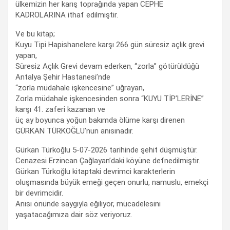
ülkemizin her karış toprağında yapan CEPHE
KADROLARINA ithaf edilmiştir.
Ve bu kitap;
Kuyu Tipi Hapishanelere karşı 266 gün süresiz açlık grevi
yapan,
Süresiz Açlık Grevi devam ederken, “zorla” götürüldüğü
Antalya Şehir Hastanesi’nde
“zorla müdahale işkencesine” uğrayan,
Zorla müdahale işkencesinden sonra “KUYU TİP’LERİNE”
karşı 41. zaferi kazanan ve
üç ay boyunca yoğun bakımda ölüme karşı direnen
GÜRKAN TÜRKOĞLU’nun anısınadır.
Gürkan Türkoğlu 5-07-2026 tarihinde şehit düşmüştür.
Cenazesi Erzincan Çağlayan’daki köyüne defnedilmiştir.
Gürkan Türkoğlu kitaptaki devrimci karakterlerin
oluşmasında büyük emeği geçen onurlu, namuslu, emekçi
bir devrimcidir.
Anısı önünde saygıyla eğiliyor, mücadelesini
yaşatacağımıza dair söz veriyoruz.