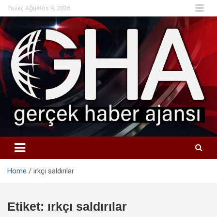
Skip
Pazar, Ağustos 9, 2026
to
content
Home
ırkçı saldırılar
Etiket:
ırkçı saldırılar