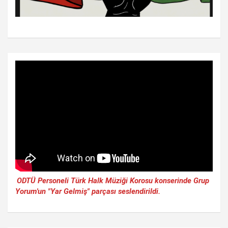
ODTÜ Personeli Türk Halk Müziği Korosu konserinde Grup
Yorum'un "Yar Gelmiş" parçası seslendirildi.