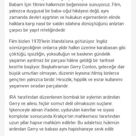
Babam İçin filmini halkımızın beğenisine sunuyoruz. Film,
yalnızca duygusal bir baba-oğul hikâyesi değil; aynı
zamanda devlet aygıtının ve hukukun egemenlerin elinde
halklara karşı nasıl bir saldırı silahına dönüştüğünü anlatan
çarpıcı bir yapıt niteliğindedir.
Film bizleri 1970'lerin İrlanda'sına götürüyor. İngiliz
sömürgeciliğinin onlarca yıldır halkın üzerine karabasan gibi
çöktüğü, işsizliğin, yoksulluğun ve baskının gündelik
yaşamın ayrılmaz bir parçası hâline geldiği bir tarihsel
kesitte başlıyor. Başkahraman Gerry Conlon, geleceğe dair
büyük umutları olmayan, düzenin kıyısına itilmiş binlerce
gençten yalnızca biridir. Hırsızlık, hippilik ve esrar kullanımı
yaşamının sıradan parçalarıdır.
IRA tarafından düzenlenen bombalı bir eylemin ardından
Gerry ve ailesi, hiçbir somut delil olmaksızın suçlanır.
İşkenceyle alınan ifadeler, uydurulan kanıtlar ve siyasi
komplolar sonucunda Kraliçe'nin mahkemesi tarafından
uzun yıllar hapse mahkûm edilirler. Bu adaletsiz hükmün
ardından Gerry ve babası aynı hapishaneye sevk edilir.