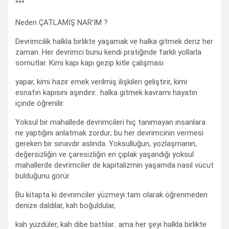
°°°
Neden ÇATLAMIŞ NAR’IM ?
Devrimcilik halkla birlikte yaşamak ve halka gitmek deriz her
zaman. Her devrimci bunu kendi pratiğinde farklı yollarla
somutlar. Kimi kapı kapı gezip kitle çalışması
yapar, kimi hazır emek verilmiş ilişkileri geliştirir, kimi
esnafın kapısını aşındırır.. halka gitmek kavramı hayatın
içinde öğrenilir.
Yoksul bir mahallede devrimcileri hiç tanımayan insanlara
ne yaptığını anlatmak zordur; bu her devrimcinin vermesi
gereken bir sınavdır aslında. Yoksulluğun, yozlaşmanın,
değersizliğin ve çaresizliğin en çıplak yaşandığı yoksul
mahallerde devrimciler de kapitalizmin yaşamda nasıl vücut
bulduğunu görür.
Bu kitapta ki devrimciler yüzmeyi tam olarak öğrenmeden
denize daldılar, kah boğuldular,
kah yüzdüler, kah dibe battılar.. ama her şeyi halkla birlikte