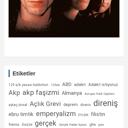
Etiketler
ABD
Adalet istiyoruz
adalet
129 a/b yasası kaldırılsın
129ab
akp faşizmi
Akp
Almanya
Avrupa Halk Cephesi
direniş
Açlık Grevi
deprem
aytaç ünsal
direnis
emperyalizm
ebru timtik
filistin
EYLEM
gerçek
fransa
gha
Gazze
Gerçek Haber Ajansı
grev