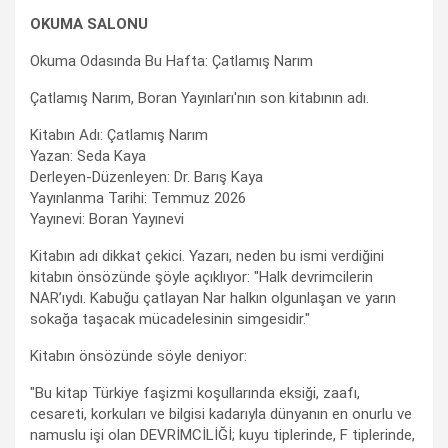
OKUMA SALONU
Okuma Odasında Bu Hafta: Çatlamış Narım
Çatlamış Narım, Boran Yayınları'nın son kitabının adı.
Kitabın Adı: Çatlamış Narım
Yazan: Seda Kaya
Derleyen-Düzenleyen: Dr. Barış Kaya
Yayınlanma Tarihi: Temmuz 2026
Yayınevi: Boran Yayınevi
Kitabın adı dikkat çekici. Yazarı, neden bu ismi verdiğini
kitabın önsözünde şöyle açıklıyor: "Halk devrimcilerin
NAR’ıydı. Kabuğu çatlayan Nar halkın olgunlaşan ve yarın
sokağa taşacak mücadelesinin simgesidir."
Kitabın önsözünde söyle deniyor:
"Bu kitap Türkiye faşizmi koşullarında eksiği, zaafı,
cesareti, korkuları ve bilgisi kadarıyla dünyanın en onurlu ve
namuslu işi olan DEVRİMCİLİĞİ; kuyu tiplerinde, F tiplerinde,