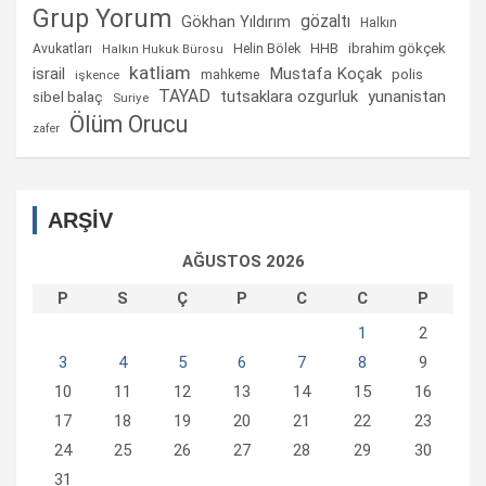
Grup Yorum
gözaltı
Gökhan Yıldırım
Halkın
Helin Bölek
HHB
ibrahim gökçek
Avukatları
Halkın Hukuk Bürosu
katliam
israil
Mustafa Koçak
mahkeme
polis
işkence
TAYAD
tutsaklara ozgurluk
yunanistan
sibel balaç
Suriye
Ölüm Orucu
zafer
ARŞİV
AĞUSTOS 2026
P
S
Ç
P
C
C
P
1
2
3
4
5
6
7
8
9
10
11
12
13
14
15
16
17
18
19
20
21
22
23
24
25
26
27
28
29
30
31