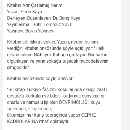
Kitabın Adı: Çatlamış Narım
Yazan: Seda Kaya
Derleyen-Düzenleyen: Dr. Barış Kaya
Yayınlanma Tarihi: Temmuz 2026
Yayınevi: Boran Yayınevi
Kitabın adı dikkat çekici. Yazarı, neden bu ismi
verdiğini kitabın önsözünde şöyle açıklıyor: "Halk
devrimcilerin NAR’ıydı. Kabuğu çatlayan Nar halkın
olgunlaşan ve yarın sokağa taşacak mücadelesinin
simgesidir."
Kitabın önsözünde söyle deniyor:
"Bu kitap Türkiye faşizmi koşullarında eksiği, zaafı,
cesareti, korkuları ve bilgisi kadarıyla dünyanın en
onurlu ve namuslu işi olan DEVRİMCİLİĞİ; kuyu
tiplerinde, F tiplerinde,
ülkemizin her karış toprağında yapan CEPHE
KADROLARINA ithaf edilmiştir.