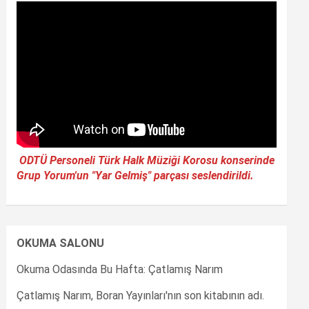
ODTÜ Personeli Türk Halk Müziği Korosu konserinde
Grup Yorum'un "Yar Gelmiş" parçası seslendirildi.
OKUMA SALONU
Okuma Odasında Bu Hafta: Çatlamış Narım
Çatlamış Narım, Boran Yayınları'nın son kitabının adı.