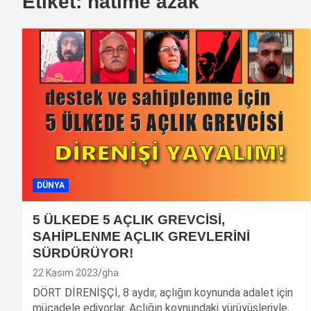
Etiket:
hatime azak
DÜNYA
5 ÜLKEDE 5 AÇLIK GREVCİSİ,
SAHİPLENME AÇLIK GREVLERİNİ
SÜRDÜRÜYOR!
22 Kasım 2023
gha
DÖRT DİRENİŞÇİ, 8 aydır, açlığın koynunda adalet için
mücadele ediyorlar. Açlığın koynundaki yürüyüşleriyle,