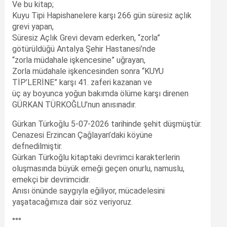
Ve bu kitap;
Kuyu Tipi Hapishanelere karşı 266 gün süresiz açlık
grevi yapan,
Süresiz Açlık Grevi devam ederken, “zorla”
götürüldüğü Antalya Şehir Hastanesi’nde
“zorla müdahale işkencesine” uğrayan,
Zorla müdahale işkencesinden sonra “KUYU
TİP’LERİNE” karşı 41. zaferi kazanan ve
üç ay boyunca yoğun bakımda ölüme karşı direnen
GÜRKAN TÜRKOĞLU’nun anısınadır.
Gürkan Türkoğlu 5-07-2026 tarihinde şehit düşmüştür.
Cenazesi Erzincan Çağlayan’daki köyüne
defnedilmiştir.
Gürkan Türkoğlu kitaptaki devrimci karakterlerin
oluşmasında büyük emeği geçen onurlu, namuslu,
emekçi bir devrimcidir.
Anısı önünde saygıyla eğiliyor, mücadelesini
yaşatacağımıza dair söz veriyoruz.
°°°