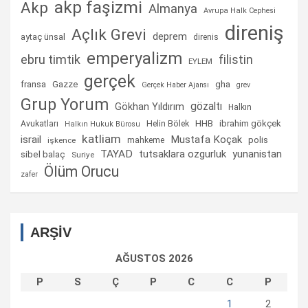
akp faşizmi
Akp
Almanya
Avrupa Halk Cephesi
direniş
Açlık Grevi
deprem
aytaç ünsal
direnis
emperyalizm
ebru timtik
filistin
EYLEM
gerçek
fransa
gha
Gazze
Gerçek Haber Ajansı
grev
Grup Yorum
gözaltı
Gökhan Yıldırım
Halkın
Helin Bölek
HHB
ibrahim gökçek
Avukatları
Halkın Hukuk Bürosu
katliam
israil
Mustafa Koçak
mahkeme
polis
işkence
TAYAD
tutsaklara ozgurluk
yunanistan
sibel balaç
Suriye
Ölüm Orucu
zafer
ARŞİV
AĞUSTOS 2026
P
S
Ç
P
C
C
P
1
2