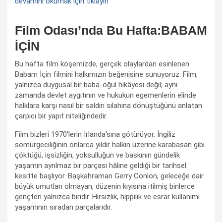
devamını okumak için tıklayın
Film Odası’nda Bu Hafta:BABAM
İÇİN
Bu hafta film köşemizde, gerçek olaylardan esinlenen
Babam İçin filmini halkımızın beğenisine sunuyoruz. Film,
yalnızca duygusal bir baba-oğul hikâyesi değil; aynı
zamanda devlet aygıtının ve hukukun egemenlerin elinde
halklara karşı nasıl bir saldırı silahına dönüştüğünü anlatan
çarpıcı bir yapıt niteliğindedir.
Film bizleri 1970'lerin İrlanda'sına götürüyor. İngiliz
sömürgeciliğinin onlarca yıldır halkın üzerine karabasan gibi
çöktüğü, işsizliğin, yoksulluğun ve baskının gündelik
yaşamın ayrılmaz bir parçası hâline geldiği bir tarihsel
kesitte başlıyor. Başkahraman Gerry Conlon, geleceğe dair
büyük umutları olmayan, düzenin kıyısına itilmiş binlerce
gençten yalnızca biridir. Hırsızlık, hippilik ve esrar kullanımı
yaşamının sıradan parçalarıdır.