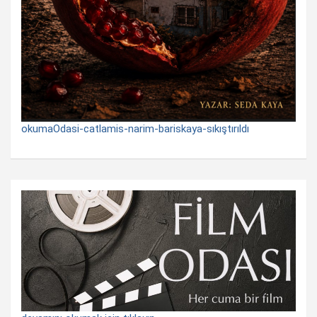
okumaOdasi-catlamis-narim-bariskaya-sıkıştırıldı