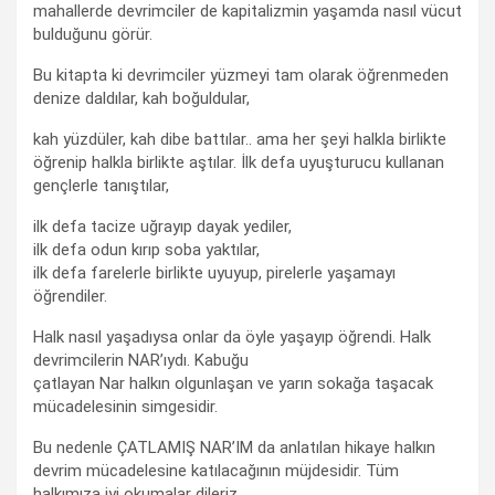
mahallerde devrimciler de kapitalizmin yaşamda nasıl vücut
bulduğunu görür.
Bu kitapta ki devrimciler yüzmeyi tam olarak öğrenmeden
denize daldılar, kah boğuldular,
kah yüzdüler, kah dibe battılar.. ama her şeyi halkla birlikte
öğrenip halkla birlikte aştılar. İlk defa uyuşturucu kullanan
gençlerle tanıştılar,
ilk defa tacize uğrayıp dayak yediler,
ilk defa odun kırıp soba yaktılar,
ilk defa farelerle birlikte uyuyup, pirelerle yaşamayı
öğrendiler.
Halk nasıl yaşadıysa onlar da öyle yaşayıp öğrendi. Halk
devrimcilerin NAR’ıydı. Kabuğu
çatlayan Nar halkın olgunlaşan ve yarın sokağa taşacak
mücadelesinin simgesidir.
Bu nedenle ÇATLAMIŞ NAR’IM da anlatılan hikaye halkın
devrim mücadelesine katılacağının müjdesidir. Tüm
halkımıza iyi okumalar dileriz.