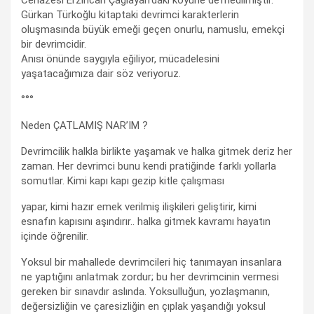
Cenazesi Erzincan Çağlayan’daki köyüne defnedilmiştir.
Gürkan Türkoğlu kitaptaki devrimci karakterlerin
oluşmasında büyük emeği geçen onurlu, namuslu, emekçi
bir devrimcidir.
Anısı önünde saygıyla eğiliyor, mücadelesini
yaşatacağımıza dair söz veriyoruz.
°°°
Neden ÇATLAMIŞ NAR’IM ?
Devrimcilik halkla birlikte yaşamak ve halka gitmek deriz her
zaman. Her devrimci bunu kendi pratiğinde farklı yollarla
somutlar. Kimi kapı kapı gezip kitle çalışması
yapar, kimi hazır emek verilmiş ilişkileri geliştirir, kimi
esnafın kapısını aşındırır.. halka gitmek kavramı hayatın
içinde öğrenilir.
Yoksul bir mahallede devrimcileri hiç tanımayan insanlara
ne yaptığını anlatmak zordur; bu her devrimcinin vermesi
gereken bir sınavdır aslında. Yoksulluğun, yozlaşmanın,
değersizliğin ve çaresizliğin en çıplak yaşandığı yoksul