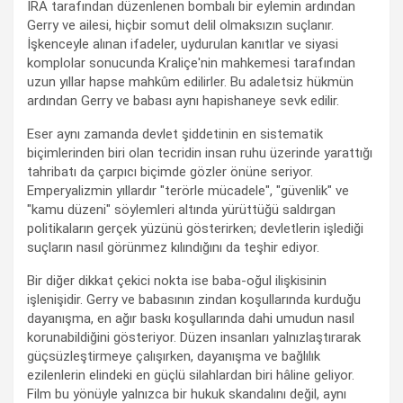
IRA tarafından düzenlenen bombalı bir eylemin ardından
Gerry ve ailesi, hiçbir somut delil olmaksızın suçlanır.
İşkenceyle alınan ifadeler, uydurulan kanıtlar ve siyasi
komplolar sonucunda Kraliçe'nin mahkemesi tarafından
uzun yıllar hapse mahkûm edilirler. Bu adaletsiz hükmün
ardından Gerry ve babası aynı hapishaneye sevk edilir.
Eser aynı zamanda devlet şiddetinin en sistematik
biçimlerinden biri olan tecridin insan ruhu üzerinde yarattığı
tahribatı da çarpıcı biçimde gözler önüne seriyor.
Emperyalizmin yıllardır "terörle mücadele", "güvenlik" ve
"kamu düzeni" söylemleri altında yürüttüğü saldırgan
politikaların gerçek yüzünü gösterirken; devletlerin işlediği
suçların nasıl görünmez kılındığını da teşhir ediyor.
Bir diğer dikkat çekici nokta ise baba-oğul ilişkisinin
işlenişidir. Gerry ve babasının zindan koşullarında kurduğu
dayanışma, en ağır baskı koşullarında dahi umudun nasıl
korunabildiğini gösteriyor. Düzen insanları yalnızlaştırarak
güçsüzleştirmeye çalışırken, dayanışma ve bağlılık
ezilenlerin elindeki en güçlü silahlardan biri hâline geliyor.
Film bu yönüyle yalnızca bir hukuk skandalını değil, aynı