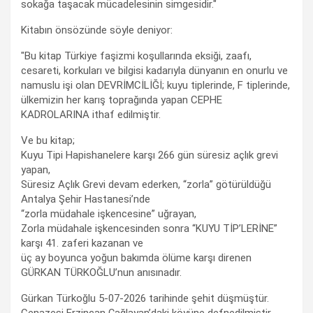
sokağa taşacak mücadelesinin simgesidir."
Kitabın önsözünde söyle deniyor:
"Bu kitap Türkiye faşizmi koşullarında eksiği, zaafı,
cesareti, korkuları ve bilgisi kadarıyla dünyanın en onurlu ve
namuslu işi olan DEVRİMCİLİĞİ; kuyu tiplerinde, F tiplerinde,
ülkemizin her karış toprağında yapan CEPHE
KADROLARINA ithaf edilmiştir.
Ve bu kitap;
Kuyu Tipi Hapishanelere karşı 266 gün süresiz açlık grevi
yapan,
Süresiz Açlık Grevi devam ederken, “zorla” götürüldüğü
Antalya Şehir Hastanesi’nde
“zorla müdahale işkencesine” uğrayan,
Zorla müdahale işkencesinden sonra “KUYU TİP’LERİNE”
karşı 41. zaferi kazanan ve
üç ay boyunca yoğun bakımda ölüme karşı direnen
GÜRKAN TÜRKOĞLU’nun anısınadır.
Gürkan Türkoğlu 5-07-2026 tarihinde şehit düşmüştür.