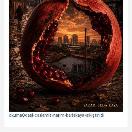
okumaOdasi-catlamis-narim-bariskaya-sıkıştırıldı