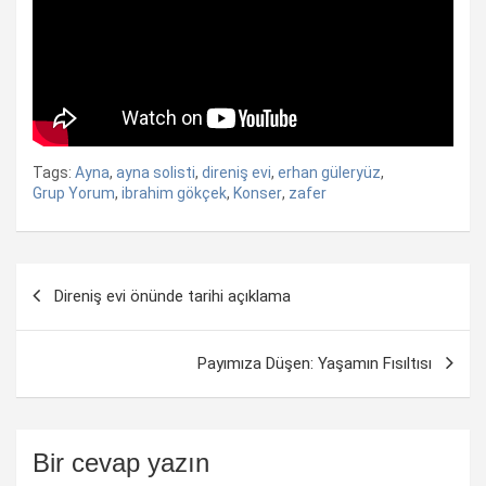
Tags:
Ayna
,
ayna solisti
,
direniş evi
,
erhan güleryüz
,
Grup Yorum
,
ibrahim gökçek
,
Konser
,
zafer
Yazı
Direniş evi önünde tarihi açıklama
dolaşımı
Payımıza Düşen: Yaşamın Fısıltısı
Bir cevap yazın