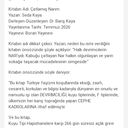
Kitabın Adı: Çatlamış Narım
Yazan: Seda Kaya
Derleyen-Düzenleyen: Dr. Barış Kaya
Yayınlanma Tarihi: Temmuz 2026
Yayınevi: Boran Yayınevi
Kitabın adı dikkat çekici. Yazarı, neden bu ismi verdiğini
kitabın önsözünde şöyle açıklıyor: "Halk devrimcilerin
NAR’ıydı. Kabuğu çatlayan Nar halkın olgunlaşan ve yarın
sokağa taşacak mücadelesinin simgesidir."
Kitabın önsözünde söyle deniyor:
"Bu kitap Türkiye faşizmi koşullarında eksiği, zaafı,
cesareti, korkuları ve bilgisi kadarıyla dünyanın en onurlu ve
namuslu işi olan DEVRİMCİLİĞİ; kuyu tiplerinde, F tiplerinde,
ülkemizin her karış toprağında yapan CEPHE
KADROLARINA ithaf edilmiştir.
Ve bu kitap;
Kuyu Tipi Hapishanelere karşı 266 gün süresiz açlık grevi