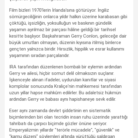
Film bizleri 1970'lerin İrlanda'sına götürüyor. İngiliz
sömürgeciliğinin onlarca yıldır halkın üzerine karabasan gibi
çöktüğü, işsizliğin, yoksulluğun ve baskının gündelik
yaşamın ayrılmaz bir parçası hâline geldiği bir tarihsel
kesitte başlıyor. Başkahraman Gerry Conlon, geleceğe dair
büyük umutları olmayan, düzenin kıyısına itilmiş binlerce
gençten yalnızca biridir. Hırsızlık, hippilik ve esrar kullanımı
yaşamının sıradan parçalarıdır.
IRA tarafından düzenlenen bombalı bir eylemin ardından
Gerry ve ailesi, hiçbir somut delil olmaksızın suçlanır.
İşkenceyle alınan ifadeler, uydurulan kanıtlar ve siyasi
komplolar sonucunda Kraliçe'nin mahkemesi tarafından
uzun yıllar hapse mahkûm edilirler. Bu adaletsiz hükmün
ardından Gerry ve babası aynı hapishaneye sevk edilir.
Eser aynı zamanda devlet şiddetinin en sistematik
biçimlerinden biri olan tecridin insan ruhu üzerinde yarattığı
tahribatı da çarpıcı biçimde gözler önüne seriyor.
Emperyalizmin yıllardır "terörle mücadele", "güvenlik" ve
"kamu düzeni" söylemleri altında yürüttüğü saldırgan