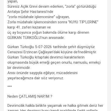
yapan,
Süresiz Açlık Grevi devam ederken, “zorla” götürüldüğü
Antalya Şehir Hastanesi’nde
“zorla müdahale işkencesine” uğrayan,
Zorla müdahale işkencesinden sonra “KUYU TİP’LERİNE”
karşı 41. zaferi kazanan ve
üç ay boyunca yoğun bakımda ölüme karşı direnen
GÜRKAN TÜRKOĞLU’nun anısınadır.
Gürkan Türkoğlu 5-07-2026 tarihinde şehit düşmüştür.
Cenazesi Erzincan Çağlayan’daki köyüne defnedilmiştir.
Gürkan Türkoğlu kitaptaki devrimci karakterlerin
oluşmasında büyük emeği geçen onurlu, namuslu, emekçi
bir devrimcidir.
Anısı önünde saygıyla eğiliyor, mücadelesini
yaşatacağımıza dair söz veriyoruz.
°°°
Neden ÇATLAMIŞ NAR’IM ?
Devrimcilik halkla birlikte yaşamak ve halka gitmek deriz her
zaman. Her devrimci bunu kendi pratiğinde farklı yollarla