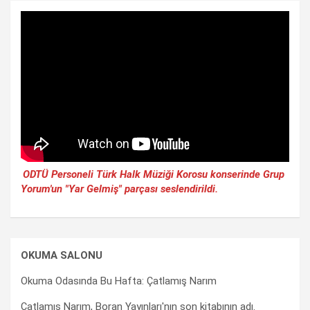
ODTÜ Personeli Türk Halk Müziği Korosu konserinde Grup
Yorum'un "Yar Gelmiş" parçası seslendirildi.
OKUMA SALONU
Okuma Odasında Bu Hafta: Çatlamış Narım
Çatlamış Narım, Boran Yayınları'nın son kitabının adı.