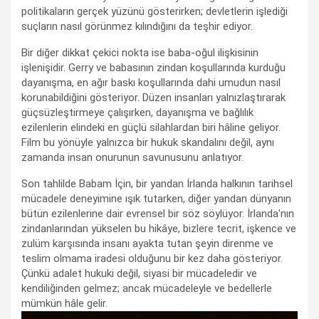
politikaların gerçek yüzünü gösterirken; devletlerin işlediği
suçların nasıl görünmez kılındığını da teşhir ediyor.
Bir diğer dikkat çekici nokta ise baba-oğul ilişkisinin
işlenişidir. Gerry ve babasının zindan koşullarında kurduğu
dayanışma, en ağır baskı koşullarında dahi umudun nasıl
korunabildiğini gösteriyor. Düzen insanları yalnızlaştırarak
güçsüzleştirmeye çalışırken, dayanışma ve bağlılık
ezilenlerin elindeki en güçlü silahlardan biri hâline geliyor.
Film bu yönüyle yalnızca bir hukuk skandalını değil, aynı
zamanda insan onurunun savunusunu anlatıyor.
Son tahlilde Babam İçin, bir yandan İrlanda halkının tarihsel
mücadele deneyimine ışık tutarken, diğer yandan dünyanın
bütün ezilenlerine dair evrensel bir söz söylüyor. İrlanda'nın
zindanlarından yükselen bu hikâye, bizlere tecrit, işkence ve
zulüm karşısında insanı ayakta tutan şeyin direnme ve
teslim olmama iradesi olduğunu bir kez daha gösteriyor.
Çünkü adalet hukuki değil, siyasi bir mücadeledir ve
kendiliğinden gelmez; ancak mücadeleyle ve bedellerle
mümkün hâle gelir.