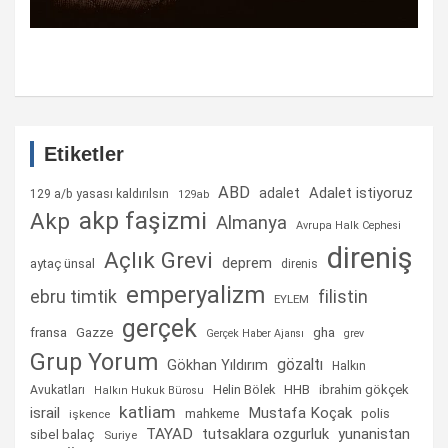
Etiketler
ABD
Adalet istiyoruz
adalet
129 a/b yasası kaldırılsın
129ab
akp faşizmi
Akp
Almanya
Avrupa Halk Cephesi
direniş
Açlık Grevi
deprem
aytaç ünsal
direnis
emperyalizm
ebru timtik
filistin
EYLEM
gerçek
fransa
gha
Gazze
Gerçek Haber Ajansı
grev
Grup Yorum
gözaltı
Gökhan Yıldırım
Halkın
Helin Bölek
HHB
ibrahim gökçek
Avukatları
Halkın Hukuk Bürosu
katliam
israil
Mustafa Koçak
mahkeme
polis
işkence
TAYAD
tutsaklara ozgurluk
yunanistan
sibel balaç
Suriye