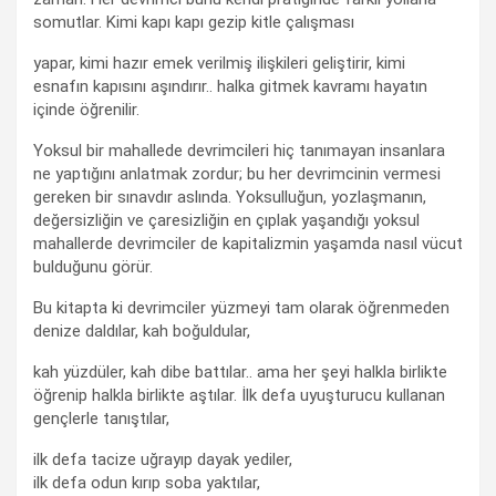
somutlar. Kimi kapı kapı gezip kitle çalışması
yapar, kimi hazır emek verilmiş ilişkileri geliştirir, kimi
esnafın kapısını aşındırır.. halka gitmek kavramı hayatın
içinde öğrenilir.
Yoksul bir mahallede devrimcileri hiç tanımayan insanlara
ne yaptığını anlatmak zordur; bu her devrimcinin vermesi
gereken bir sınavdır aslında. Yoksulluğun, yozlaşmanın,
değersizliğin ve çaresizliğin en çıplak yaşandığı yoksul
mahallerde devrimciler de kapitalizmin yaşamda nasıl vücut
bulduğunu görür.
Bu kitapta ki devrimciler yüzmeyi tam olarak öğrenmeden
denize daldılar, kah boğuldular,
kah yüzdüler, kah dibe battılar.. ama her şeyi halkla birlikte
öğrenip halkla birlikte aştılar. İlk defa uyuşturucu kullanan
gençlerle tanıştılar,
ilk defa tacize uğrayıp dayak yediler,
ilk defa odun kırıp soba yaktılar,