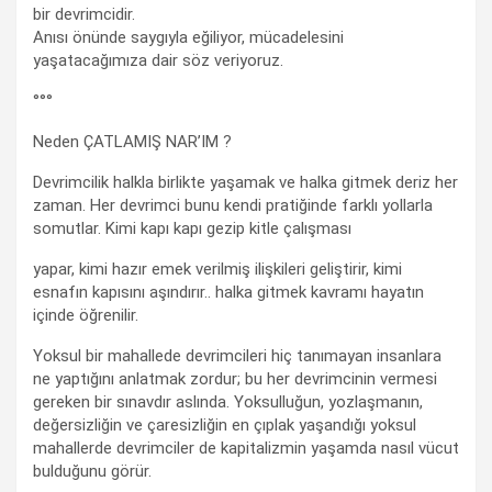
bir devrimcidir.
Anısı önünde saygıyla eğiliyor, mücadelesini
yaşatacağımıza dair söz veriyoruz.
°°°
Neden ÇATLAMIŞ NAR’IM ?
Devrimcilik halkla birlikte yaşamak ve halka gitmek deriz her
zaman. Her devrimci bunu kendi pratiğinde farklı yollarla
somutlar. Kimi kapı kapı gezip kitle çalışması
yapar, kimi hazır emek verilmiş ilişkileri geliştirir, kimi
esnafın kapısını aşındırır.. halka gitmek kavramı hayatın
içinde öğrenilir.
Yoksul bir mahallede devrimcileri hiç tanımayan insanlara
ne yaptığını anlatmak zordur; bu her devrimcinin vermesi
gereken bir sınavdır aslında. Yoksulluğun, yozlaşmanın,
değersizliğin ve çaresizliğin en çıplak yaşandığı yoksul
mahallerde devrimciler de kapitalizmin yaşamda nasıl vücut
bulduğunu görür.