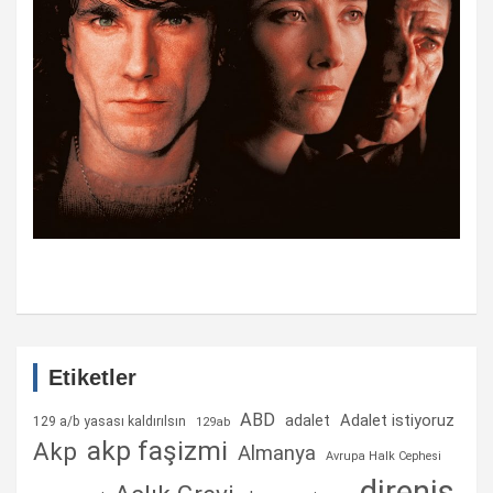
Etiketler
ABD
Adalet istiyoruz
adalet
129 a/b yasası kaldırılsın
129ab
akp faşizmi
Akp
Almanya
Avrupa Halk Cephesi
direniş