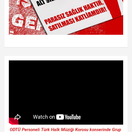
ODTÜ Personeli Türk Halk Müziği Korosu konserinde Grup