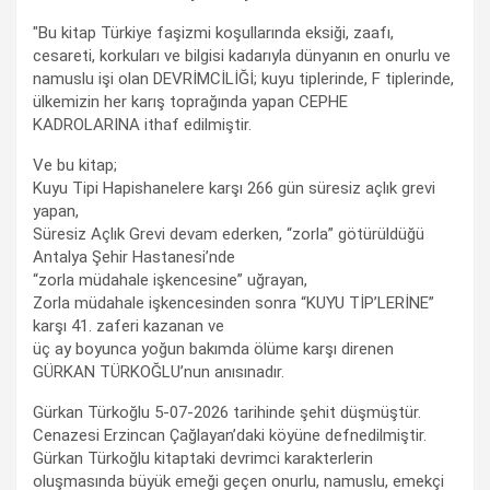
"Bu kitap Türkiye faşizmi koşullarında eksiği, zaafı,
cesareti, korkuları ve bilgisi kadarıyla dünyanın en onurlu ve
namuslu işi olan DEVRİMCİLİĞİ; kuyu tiplerinde, F tiplerinde,
ülkemizin her karış toprağında yapan CEPHE
KADROLARINA ithaf edilmiştir.
Ve bu kitap;
Kuyu Tipi Hapishanelere karşı 266 gün süresiz açlık grevi
yapan,
Süresiz Açlık Grevi devam ederken, “zorla” götürüldüğü
Antalya Şehir Hastanesi’nde
“zorla müdahale işkencesine” uğrayan,
Zorla müdahale işkencesinden sonra “KUYU TİP’LERİNE”
karşı 41. zaferi kazanan ve
üç ay boyunca yoğun bakımda ölüme karşı direnen
GÜRKAN TÜRKOĞLU’nun anısınadır.
Gürkan Türkoğlu 5-07-2026 tarihinde şehit düşmüştür.
Cenazesi Erzincan Çağlayan’daki köyüne defnedilmiştir.
Gürkan Türkoğlu kitaptaki devrimci karakterlerin
oluşmasında büyük emeği geçen onurlu, namuslu, emekçi