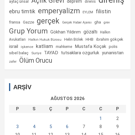
Açlık Grevi
deprem
aytaç ünsal
direnis
emperyalizm
ebru timtik
filistin
EYLEM
gerçek
fransa
gha
Gazze
Gerçek Haber Ajansı
grev
Grup Yorum
gözaltı
Gökhan Yıldırım
Halkın
Helin Bölek
HHB
ibrahim gökçek
Avukatları
Halkın Hukuk Bürosu
katliam
israil
Mustafa Koçak
mahkeme
polis
işkence
TAYAD
tutsaklara ozgurluk
yunanistan
sibel balaç
Suriye
Ölüm Orucu
zafer
ARŞİV
AĞUSTOS 2026
P
S
Ç
P
C
C
P
1
2
3
4
5
6
7
8
9
10
11
12
13
14
15
16