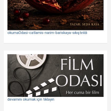
okumaOdasi-catlamis-narim-bariskaya-sıkıştırıldı
devamını okumak için tıklayın