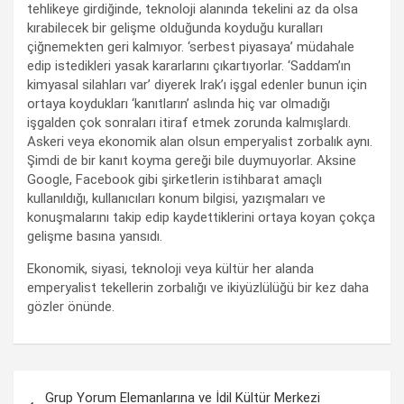
tehlikeye girdiğinde, teknoloji alanında tekelini az da olsa
kırabilecek bir gelişme olduğunda koyduğu kuralları
çiğnemekten geri kalmıyor. ‘serbest piyasaya’ müdahale
edip istedikleri yasak kararlarını çıkartıyorlar. ‘Saddam’ın
kimyasal silahları var’ diyerek Irak’ı işgal edenler bunun için
ortaya koydukları ‘kanıtların’ aslında hiç var olmadığı
işgalden çok sonraları itiraf etmek zorunda kalmışlardı.
Askeri veya ekonomik alan olsun emperyalist zorbalık aynı.
Şimdi de bir kanıt koyma gereği bile duymuyorlar. Aksine
Google, Facebook gibi şirketlerin istihbarat amaçlı
kullanıldığı, kullanıcıları konum bilgisi, yazışmaları ve
konuşmalarını takip edip kaydettiklerini ortaya koyan çokça
gelişme basına yansıdı.
Ekonomik, siyasi, teknoloji veya kültür her alanda
emperyalist tekellerin zorbalığı ve ikiyüzlülüğü bir kez daha
gözler önünde.
Yazı
Grup Yorum Elemanlarına ve İdil Kültür Merkezi