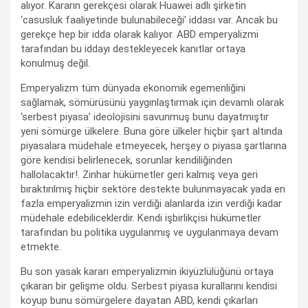
alıyor. Kararın gerekçesi olarak Huawei adlı şirketin
‘casusluk faaliyetinde bulunabileceği’ iddası var. Ancak bu
gerekçe hep bir idda olarak kalıyor. ABD emperyalizmi
tarafından bu iddayı destekleyecek kanıtlar ortaya
konulmuş değil.
Emperyalizm tüm dünyada ekonomik egemenliğini
sağlamak, sömürüsünü yaygınlaştırmak için devamlı olarak
‘serbest piyasa’ ideolojisini savunmuş bunu dayatmıştır
yeni sömürge ülkelere. Buna göre ülkeler hiçbir şart altında
piyasalara müdehale etmeyecek, herşey o piyasa şartlarına
göre kendisi belirlenecek, sorunlar kendiliğinden
hallolacaktır!. Zinhar hükümetler geri kalmış veya geri
bıraktırılmış hiçbir sektöre destekte bulunmayacak yada en
fazla emperyalizmin izin verdiği alanlarda izin verdiği kadar
müdehale edebiliceklerdir. Kendi işbirlikçisi hükümetler
tarafından bu politika uygulanmış ve uygulanmaya devam
etmekte.
Bu son yasak kararı emperyalizmin ikiyüzlülüğünü ortaya
çıkaran bir gelişme oldu. Serbest piyasa kurallarını kendisi
koyup bunu sömürgelere dayatan ABD, kendi çıkarları