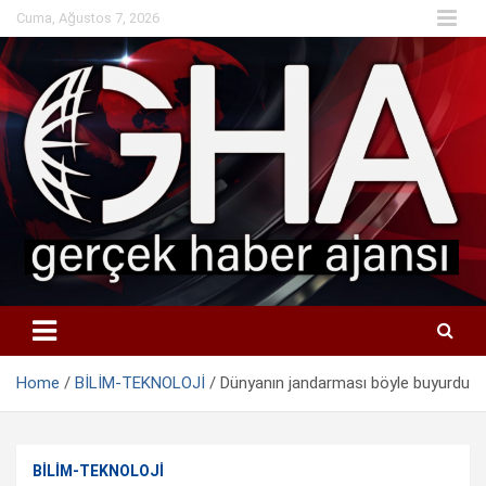
Skip
Cuma, Ağustos 7, 2026
to
content
Home
BİLİM-TEKNOLOJİ
Dünyanın jandarması böyle buyurdu
BİLİM-TEKNOLOJİ