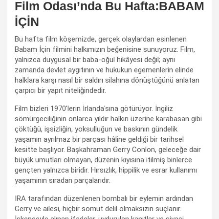
Film Odası’nda Bu Hafta:BABAM
İÇİN
Bu hafta film köşemizde, gerçek olaylardan esinlenen
Babam İçin filmini halkımızın beğenisine sunuyoruz. Film,
yalnızca duygusal bir baba-oğul hikâyesi değil; aynı
zamanda devlet aygıtının ve hukukun egemenlerin elinde
halklara karşı nasıl bir saldırı silahına dönüştüğünü anlatan
çarpıcı bir yapıt niteliğindedir.
Film bizleri 1970'lerin İrlanda'sına götürüyor. İngiliz
sömürgeciliğinin onlarca yıldır halkın üzerine karabasan gibi
çöktüğü, işsizliğin, yoksulluğun ve baskının gündelik
yaşamın ayrılmaz bir parçası hâline geldiği bir tarihsel
kesitte başlıyor. Başkahraman Gerry Conlon, geleceğe dair
büyük umutları olmayan, düzenin kıyısına itilmiş binlerce
gençten yalnızca biridir. Hırsızlık, hippilik ve esrar kullanımı
yaşamının sıradan parçalarıdır.
IRA tarafından düzenlenen bombalı bir eylemin ardından
Gerry ve ailesi, hiçbir somut delil olmaksızın suçlanır.
İşkenceyle alınan ifadeler, uydurulan kanıtlar ve siyasi