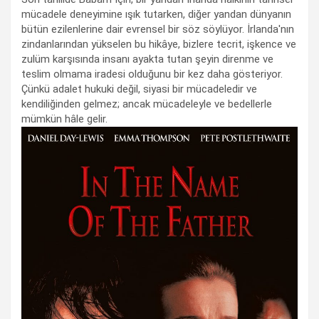
mücadele deneyimine ışık tutarken, diğer yandan dünyanın
bütün ezilenlerine dair evrensel bir söz söylüyor. İrlanda'nın
zindanlarından yükselen bu hikâye, bizlere tecrit, işkence ve
zulüm karşısında insanı ayakta tutan şeyin direnme ve
teslim olmama iradesi olduğunu bir kez daha gösteriyor.
Çünkü adalet hukuki değil, siyasi bir mücadeledir ve
kendiliğinden gelmez; ancak mücadeleyle ve bedellerle
mümkün hâle gelir.