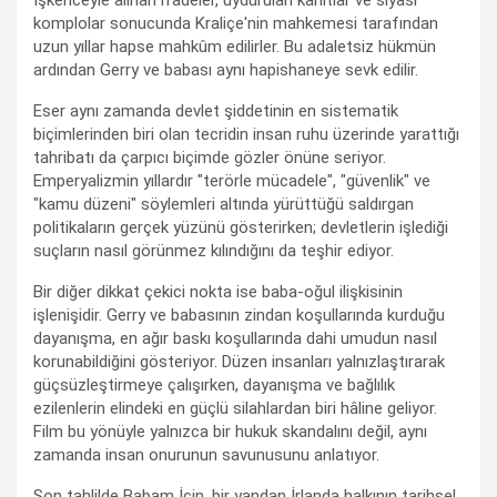
komplolar sonucunda Kraliçe'nin mahkemesi tarafından
uzun yıllar hapse mahkûm edilirler. Bu adaletsiz hükmün
ardından Gerry ve babası aynı hapishaneye sevk edilir.
Eser aynı zamanda devlet şiddetinin en sistematik
biçimlerinden biri olan tecridin insan ruhu üzerinde yarattığı
tahribatı da çarpıcı biçimde gözler önüne seriyor.
Emperyalizmin yıllardır "terörle mücadele", "güvenlik" ve
"kamu düzeni" söylemleri altında yürüttüğü saldırgan
politikaların gerçek yüzünü gösterirken; devletlerin işlediği
suçların nasıl görünmez kılındığını da teşhir ediyor.
Bir diğer dikkat çekici nokta ise baba-oğul ilişkisinin
işlenişidir. Gerry ve babasının zindan koşullarında kurduğu
dayanışma, en ağır baskı koşullarında dahi umudun nasıl
korunabildiğini gösteriyor. Düzen insanları yalnızlaştırarak
güçsüzleştirmeye çalışırken, dayanışma ve bağlılık
ezilenlerin elindeki en güçlü silahlardan biri hâline geliyor.
Film bu yönüyle yalnızca bir hukuk skandalını değil, aynı
zamanda insan onurunun savunusunu anlatıyor.
Son tahlilde Babam İçin, bir yandan İrlanda halkının tarihsel