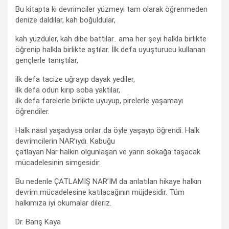
Bu kitapta ki devrimciler yüzmeyi tam olarak öğrenmeden
denize daldılar, kah boğuldular,
kah yüzdüler, kah dibe battılar.. ama her şeyi halkla birlikte
öğrenip halkla birlikte aştılar. İlk defa uyuşturucu kullanan
gençlerle tanıştılar,
ilk defa tacize uğrayıp dayak yediler,
ilk defa odun kırıp soba yaktılar,
ilk defa farelerle birlikte uyuyup, pirelerle yaşamayı
öğrendiler.
Halk nasıl yaşadıysa onlar da öyle yaşayıp öğrendi. Halk
devrimcilerin NAR’ıydı. Kabuğu
çatlayan Nar halkın olgunlaşan ve yarın sokağa taşacak
mücadelesinin simgesidir.
Bu nedenle ÇATLAMIŞ NAR’IM da anlatılan hikaye halkın
devrim mücadelesine katılacağının müjdesidir. Tüm
halkımıza iyi okumalar dileriz.
Dr. Barış Kaya