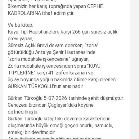
ülkemizin her karış toprağında yapan CEPHE
KADROLARINA ithaf edilmiştir.
Ve bu kitap;
Kuyu Tipi Hapishanelere karşı 266 gün süresiz açlık
grevi yapan,
Süresiz Açlık Grevi devam ederken, “zorla”
götürüldüğü Antalya Şehir Hastanesi’nde
“zorla müdahale işkencesine” uğrayan,
Zorla müdahale işkencesinden sonra “KUYU
TİP’LERİNE” karşı 41. zaferi kazanan ve
üç ay boyunca yoğun bakımda ölüme karşı direnen
GÜRKAN TÜRKOĞLU’nun anısınadır.
Gürkan Türkoğlu 5-07-2026 tarihinde şehit düşmüştür.
Cenazesi Erzincan Çağlayan’daki köyüne
defnedilmiştir.
Gürkan Türkoğlu kitaptaki devrimci karakterlerin
oluşmasında büyük emeği geçen onurlu, namuslu,
emekçi bir devrimcidir.