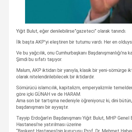
Yiğit Bulut, eğer denilebilirse”gazeteci” olarak tanındı.
İlk başta AKP’yi eleştiren bir tutumu vardı. Her en olduys
Ve bu yağcılık, onu Cumhurbaşkanı Başdanışmanlığı’na kad
Şimdi bu sıfatı taşıyor.
Malum, AKP iktidarı bir yanıyla, klasik bir yeni-sömürge ik
olarak nitelendirilebilecek bir iktidardır.
Sömürücü islamcılık, kapitalizm, emperyalizmle temelden çe
göre içki GÜNAH ve de HARAM.
Ama son bir tartışma nedeniyle öğreniyoruz ki, dini bütü
başdanışmanı bir ayyaştır.
Tayyip Erdoğan’ın Başdanışmanı Yiğit Bulut, MHP Genel B
Hastanesi’ne yatırılması üzerine
“Başkent Hastanesi’nin kurucusu Prof. Dr. Mehmet Haberal