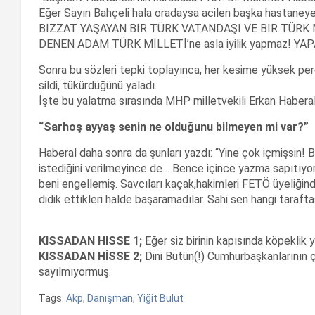
Eğer Sayın Bahçeli hala oradaysa acilen başka hastan
BİZZAT YAŞAYAN BİR TÜRK VATANDAŞI VE BİR TÜRK
DENEN ADAM TÜRK MİLLETİ’ne asla iyilik yapmaz! YAPA
Sonra bu sözleri tepki toplayınca, her kesime yüksek per
sildi, tükürdüğünü yaladı.
İşte bu yalatma sırasında MHP milletvekili Erkan Haberal, Yi
“Sarhoş ayyaş senin ne olduğunu bilmeyen mi var?”
Haberal daha sonra da şunları yazdı: “Yine çok içmişsin! Bi
istediğini verilmeyince de… Bence içince yazma sapıtıyorsu
beni engellemiş. Savcıları kaçak,hakimleri FETÖ üyeliğin
didik ettikleri halde başaramadılar. Sahi sen hangi tarafta
KISSADAN HISSE 1;
Eğer siz birinin kapısında köpeklik 
KISSADAN HİSSE 2;
Dini Bütün(!) Cumhurbaşkanlarının ç
sayılmıyormuş.
Tags:
Akp
,
Danışman
,
Yiğit Bulut