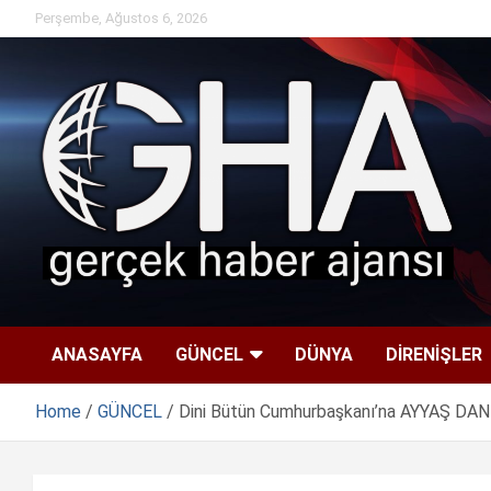
Skip
Perşembe, Ağustos 6, 2026
to
content
ANASAYFA
GÜNCEL
DÜNYA
DİRENİŞLER
Home
GÜNCEL
Dini Bütün Cumhurbaşkanı’na AYYAŞ D