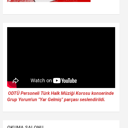
ODTÜ Personeli Türk Halk Müziği Korosu konserinde
Grup Yorum'un "Yar Gelmiş" parçası seslendirildi.
OKUMA SALONU