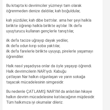
Bu kitapta ki devrimciler yüzmeyi tam olarak
öğrenmeden denize daldılar, kah boğuldular,
kah yüzdüler, kah dibe battılar.. ama her şeyi halkla
birlikte öğrenip halkla birlikte aştılar. İlk defa
uyuşturucu kullanan gençlerle tanıştılar,
ilk defa tacize uğrayıp dayak yediler,
ilk defa odun kırıp soba yaktılar,
ilk defa farelerle birlikte uyuyup, pirelerle yaşamayı
öğrendiler.
Halk nasıl yaşadıysa onlar da öyle yaşayıp öğrendi.
Halk devrimcilerin NAR’ıydı. Kabuğu
çatlayan Nar halkın olgunlaşan ve yarın sokağa
taşacak mücadelesinin simgesidir.
Bu nedenle ÇATLAMIŞ NAR’IM da anlatılan hikaye
halkın devrim mücadelesine katılacağının müjdesidir.
Tüm halkımıza iyi okumalar dileriz.