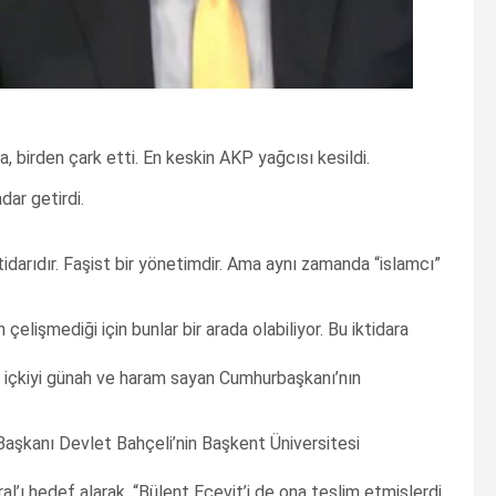
a, birden çark etti. En keskin AKP yağcısı kesildi.
ar getirdi.
tidarıdır. Faşist bir yönetimdir. Ama aynı zamanda “islamcı”
lişmediği için bunlar bir arada olabiliyor. Bu iktidara
n, içkiyi günah ve haram sayan Cumhurbaşkanı’nın
aşkanı Devlet Bahçeli’nin Başkent Üniversitesi
’ı hedef alarak, “Bülent Ecevit’i de ona teslim etmişlerdi,