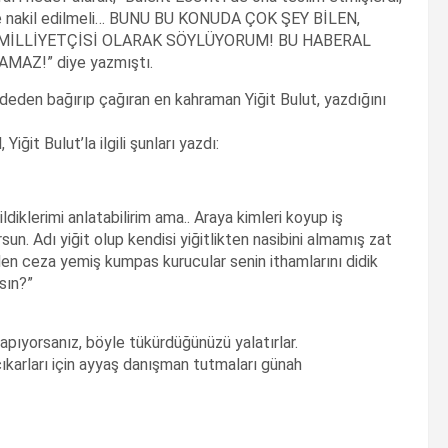
eye nakil edilmeli… BUNU BU KONUDA ÇOK ŞEY BİLEN,
 MİLLİYETÇİSİ OLARAK SÖYLÜYORUM! BU HABERAL
MAZ!” diye yazmıştı.
deden bağırıp çağıran en kahraman Yiğit Bulut, yazdığını
ğit Bulut’la ilgili şunları yazdı:
ldiklerimi anlatabilirim ama.. Araya kimleri koyup iş
n. Adı yiğit olup kendisi yiğitlikten nasibini almamış zat
den ceza yemiş kumpas kurucular senin ithamlarını didik
sın?”
yapıyorsanız, böyle tükürdüğünüzü yalatırlar.
ıkarları için ayyaş danışman tutmaları günah