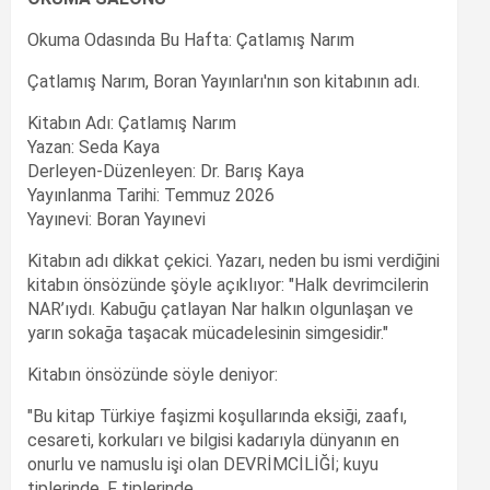
Okuma Odasında Bu Hafta: Çatlamış Narım
Çatlamış Narım, Boran Yayınları'nın son kitabının adı.
Kitabın Adı: Çatlamış Narım
Yazan: Seda Kaya
Derleyen-Düzenleyen: Dr. Barış Kaya
Yayınlanma Tarihi: Temmuz 2026
Yayınevi: Boran Yayınevi
Kitabın adı dikkat çekici. Yazarı, neden bu ismi verdiğini
kitabın önsözünde şöyle açıklıyor: "Halk devrimcilerin
NAR’ıydı. Kabuğu çatlayan Nar halkın olgunlaşan ve
yarın sokağa taşacak mücadelesinin simgesidir."
Kitabın önsözünde söyle deniyor:
"Bu kitap Türkiye faşizmi koşullarında eksiği, zaafı,
cesareti, korkuları ve bilgisi kadarıyla dünyanın en
onurlu ve namuslu işi olan DEVRİMCİLİĞİ; kuyu
tiplerinde, F tiplerinde,