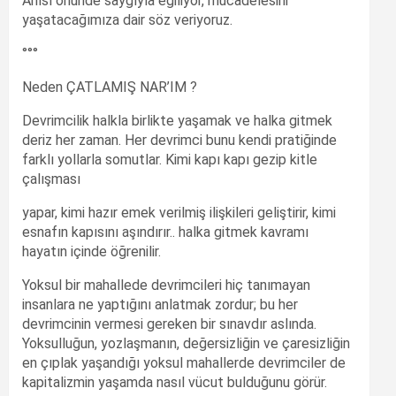
Anısı önünde saygıyla eğiliyor, mücadelesini
yaşatacağımıza dair söz veriyoruz.
°°°
Neden ÇATLAMIŞ NAR’IM ?
Devrimcilik halkla birlikte yaşamak ve halka gitmek
deriz her zaman. Her devrimci bunu kendi pratiğinde
farklı yollarla somutlar. Kimi kapı kapı gezip kitle
çalışması
yapar, kimi hazır emek verilmiş ilişkileri geliştirir, kimi
esnafın kapısını aşındırır.. halka gitmek kavramı
hayatın içinde öğrenilir.
Yoksul bir mahallede devrimcileri hiç tanımayan
insanlara ne yaptığını anlatmak zordur; bu her
devrimcinin vermesi gereken bir sınavdır aslında.
Yoksulluğun, yozlaşmanın, değersizliğin ve çaresizliğin
en çıplak yaşandığı yoksul mahallerde devrimciler de
kapitalizmin yaşamda nasıl vücut bulduğunu görür.