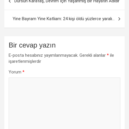
Dursun Karataş, Devrim İçin Yaşanmış Bir Hayatın Adıdır
dolaşımı
Yine Bayram Yine Katliam: 24 kişi öldü yüzlerce yaralı…
Bir cevap yazın
E-posta hesabınız yayımlanmayacak.
Gerekli alanlar
*
ile
işaretlenmişlerdir
Yorum
*