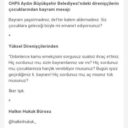
CHPli Aydın Büyükşehir Belediyesi’ndeki direnişçilerin
çocuklarından bayram mesajı:
Bayram yaşatmadınız, defter kalem aldırmadınız. Siz
çocuklara geleceği böyle mi emanet ediyorsunuz?
*
Yüksel Direnişçilerinden
“Onbinlerce kamu emekçisini sorgusuz sualsiz ihraç ettiniz.
Hiç sordunuz mu; sizin bayramlarınız var mı? Hiç sordunuz
mu; çocuklarınıza harçlık verebiliyor musunuz? Bugün işsiz
geçirdiğimiz 6. bayram! Hiç sordunuz mu; aç mısınız tok
musunuz?
İlker Işık
*
Halkın Hukuk Bürosu
‏@halkinhukuk_