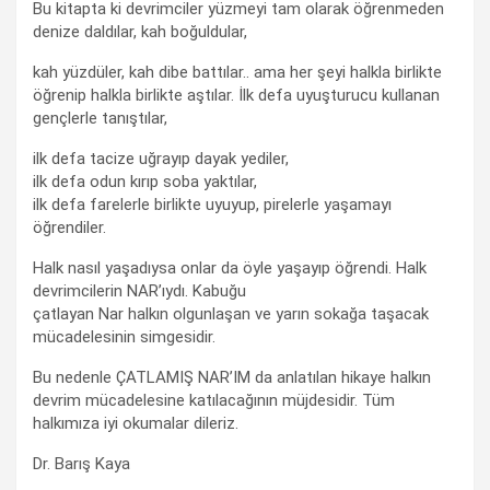
Bu kitapta ki devrimciler yüzmeyi tam olarak öğrenmeden
denize daldılar, kah boğuldular,
kah yüzdüler, kah dibe battılar.. ama her şeyi halkla birlikte
öğrenip halkla birlikte aştılar. İlk defa uyuşturucu kullanan
gençlerle tanıştılar,
ilk defa tacize uğrayıp dayak yediler,
ilk defa odun kırıp soba yaktılar,
ilk defa farelerle birlikte uyuyup, pirelerle yaşamayı
öğrendiler.
Halk nasıl yaşadıysa onlar da öyle yaşayıp öğrendi. Halk
devrimcilerin NAR’ıydı. Kabuğu
çatlayan Nar halkın olgunlaşan ve yarın sokağa taşacak
mücadelesinin simgesidir.
Bu nedenle ÇATLAMIŞ NAR’IM da anlatılan hikaye halkın
devrim mücadelesine katılacağının müjdesidir. Tüm
halkımıza iyi okumalar dileriz.
Dr. Barış Kaya