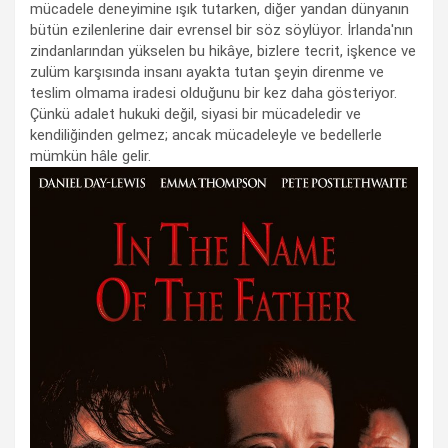
mücadele deneyimine ışık tutarken, diğer yandan dünyanın
bütün ezilenlerine dair evrensel bir söz söylüyor. İrlanda'nın
zindanlarından yükselen bu hikâye, bizlere tecrit, işkence ve
zulüm karşısında insanı ayakta tutan şeyin direnme ve
teslim olmama iradesi olduğunu bir kez daha gösteriyor.
Çünkü adalet hukuki değil, siyasi bir mücadeledir ve
kendiliğinden gelmez; ancak mücadeleyle ve bedellerle
mümkün hâle gelir.