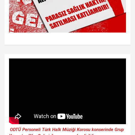
ODTÜ Personeli Türk Halk Müziği Korosu konserinde Grup