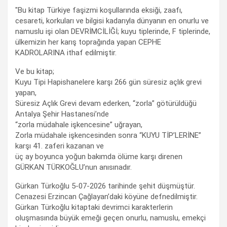
"Bu kitap Türkiye faşizmi koşullarında eksiği, zaafı,
cesareti, korkuları ve bilgisi kadarıyla dünyanın en onurlu ve
namuslu işi olan DEVRİMCİLİĞİ; kuyu tiplerinde, F tiplerinde,
ülkemizin her karış toprağında yapan CEPHE
KADROLARINA ithaf edilmiştir.
Ve bu kitap;
Kuyu Tipi Hapishanelere karşı 266 gün süresiz açlık grevi
yapan,
Süresiz Açlık Grevi devam ederken, “zorla” götürüldüğü
Antalya Şehir Hastanesi’nde
“zorla müdahale işkencesine” uğrayan,
Zorla müdahale işkencesinden sonra “KUYU TİP’LERİNE”
karşı 41. zaferi kazanan ve
üç ay boyunca yoğun bakımda ölüme karşı direnen
GÜRKAN TÜRKOĞLU’nun anısınadır.
Gürkan Türkoğlu 5-07-2026 tarihinde şehit düşmüştür.
Cenazesi Erzincan Çağlayan’daki köyüne defnedilmiştir.
Gürkan Türkoğlu kitaptaki devrimci karakterlerin
oluşmasında büyük emeği geçen onurlu, namuslu, emekçi