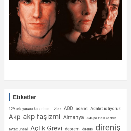
Etiketler
ABD
Adalet istiyoruz
adalet
129 a/b yasası kaldırılsın
129ab
akp faşizmi
Akp
Almanya
Avrupa Halk Cephesi
direniş
Açlık Grevi
deprem
aytaç ünsal
direnis