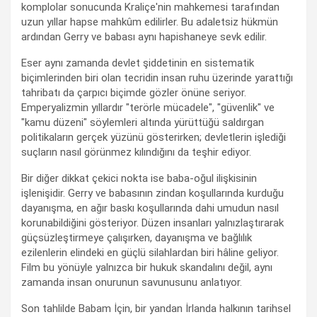
komplolar sonucunda Kraliçe'nin mahkemesi tarafından
uzun yıllar hapse mahkûm edilirler. Bu adaletsiz hükmün
ardından Gerry ve babası aynı hapishaneye sevk edilir.
Eser aynı zamanda devlet şiddetinin en sistematik
biçimlerinden biri olan tecridin insan ruhu üzerinde yarattığı
tahribatı da çarpıcı biçimde gözler önüne seriyor.
Emperyalizmin yıllardır "terörle mücadele", "güvenlik" ve
"kamu düzeni" söylemleri altında yürüttüğü saldırgan
politikaların gerçek yüzünü gösterirken; devletlerin işlediği
suçların nasıl görünmez kılındığını da teşhir ediyor.
Bir diğer dikkat çekici nokta ise baba-oğul ilişkisinin
işlenişidir. Gerry ve babasının zindan koşullarında kurduğu
dayanışma, en ağır baskı koşullarında dahi umudun nasıl
korunabildiğini gösteriyor. Düzen insanları yalnızlaştırarak
güçsüzleştirmeye çalışırken, dayanışma ve bağlılık
ezilenlerin elindeki en güçlü silahlardan biri hâline geliyor.
Film bu yönüyle yalnızca bir hukuk skandalını değil, aynı
zamanda insan onurunun savunusunu anlatıyor.
Son tahlilde Babam İçin, bir yandan İrlanda halkının tarihsel