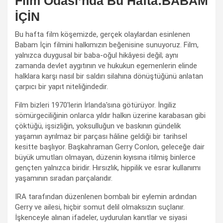
Film Odası’nda Bu Hafta:BABAM
İÇİN
Bu hafta film köşemizde, gerçek olaylardan esinlenen
Babam İçin filmini halkımızın beğenisine sunuyoruz. Film,
yalnızca duygusal bir baba-oğul hikâyesi değil; aynı
zamanda devlet aygıtının ve hukukun egemenlerin elinde
halklara karşı nasıl bir saldırı silahına dönüştüğünü anlatan
çarpıcı bir yapıt niteliğindedir.
Film bizleri 1970'lerin İrlanda'sına götürüyor. İngiliz
sömürgeciliğinin onlarca yıldır halkın üzerine karabasan gibi
çöktüğü, işsizliğin, yoksulluğun ve baskının gündelik
yaşamın ayrılmaz bir parçası hâline geldiği bir tarihsel
kesitte başlıyor. Başkahraman Gerry Conlon, geleceğe dair
büyük umutları olmayan, düzenin kıyısına itilmiş binlerce
gençten yalnızca biridir. Hırsızlık, hippilik ve esrar kullanımı
yaşamının sıradan parçalarıdır.
IRA tarafından düzenlenen bombalı bir eylemin ardından
Gerry ve ailesi, hiçbir somut delil olmaksızın suçlanır.
İşkenceyle alınan ifadeler, uydurulan kanıtlar ve siyasi