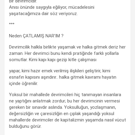
bir devrimcidir.
Anısı önünde saygıyla eğiliyor, mücadelesini
yaşatacağımıza dair söz veriyoruz.
°°°
Neden ÇATLAMIŞ NAR’IM ?
Devrimcilik halkla birlikte yaşamak ve halka gitmek deriz her
zaman. Her devrimci bunu kendi pratiğinde farklı yollarla
somutlar. Kimi kapı kapı gezip kitle çalışması
yapar, kimi hazır emek verilmiş ilişkileri geliştirir, kimi
esnafın kapısını aşındırır.. halka gitmek kavramı hayatın
içinde öğrenilir.
Yoksul bir mahallede devrimcileri hiç tanımayan insanlara
ne yaptığını anlatmak zordur; bu her devrimcinin vermesi
gereken bir sınavdır aslında. Yoksulluğun, yozlaşmanın,
değersizliğin ve çaresizliğin en çıplak yaşandığı yoksul
mahallerde devrimciler de kapitalizmin yaşamda nasıl vücut
bulduğunu görür.