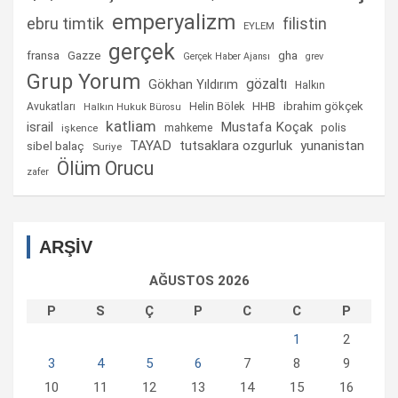
emperyalizm
ebru timtik
filistin
EYLEM
gerçek
fransa
gha
Gazze
Gerçek Haber Ajansı
grev
Grup Yorum
gözaltı
Gökhan Yıldırım
Halkın
Helin Bölek
HHB
ibrahim gökçek
Avukatları
Halkın Hukuk Bürosu
katliam
israil
Mustafa Koçak
mahkeme
polis
işkence
TAYAD
tutsaklara ozgurluk
yunanistan
sibel balaç
Suriye
Ölüm Orucu
zafer
ARŞİV
AĞUSTOS 2026
P
S
Ç
P
C
C
P
1
2
3
4
5
6
7
8
9
10
11
12
13
14
15
16