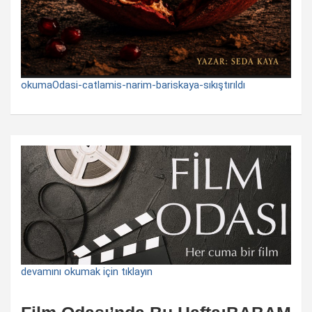
okumaOdasi-catlamis-narim-bariskaya-sıkıştırıldı
devamını okumak için tıklayın