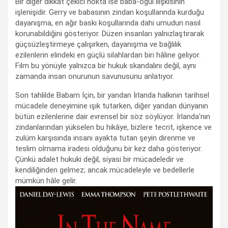
Bir diğer dikkat çekici nokta ise baba-oğul ilişkisinin
işlenişidir. Gerry ve babasının zindan koşullarında kurduğu
dayanışma, en ağır baskı koşullarında dahi umudun nasıl
korunabildiğini gösteriyor. Düzen insanları yalnızlaştırarak
güçsüzleştirmeye çalışırken, dayanışma ve bağlılık
ezilenlerin elindeki en güçlü silahlardan biri hâline geliyor.
Film bu yönüyle yalnızca bir hukuk skandalını değil, aynı
zamanda insan onurunun savunusunu anlatıyor.
Son tahlilde Babam İçin, bir yandan İrlanda halkının tarihsel
mücadele deneyimine ışık tutarken, diğer yandan dünyanın
bütün ezilenlerine dair evrensel bir söz söylüyor. İrlanda'nın
zindanlarından yükselen bu hikâye, bizlere tecrit, işkence ve
zulüm karşısında insanı ayakta tutan şeyin direnme ve
teslim olmama iradesi olduğunu bir kez daha gösteriyor.
Çünkü adalet hukuki değil, siyasi bir mücadeledir ve
kendiliğinden gelmez; ancak mücadeleyle ve bedellerle
mümkün hâle gelir.