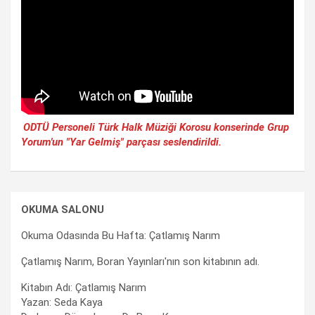
ODTÜ Personeli Türk Halk Müziği Korosu konserinde Grup
Yorum'un "Yar Gelmiş" parçası seslendirildi.
OKUMA SALONU
Okuma Odasında Bu Hafta: Çatlamış Narım
Çatlamış Narım, Boran Yayınları'nın son kitabının adı.
Kitabın Adı: Çatlamış Narım
Yazan: Seda Kaya