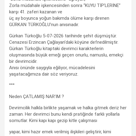
Zorla müdahale işkencesinden sonra “KUYU TİP’LERİNE”
karşı 41. zaferi kazanan ve
üç ay boyunca yoğun bakımda ölüme karşı direnen
GÜRKAN TÜRKOĞLU’nun anısınadır.
Gürkan Türkoğlu 5-07-2026 tarihinde şehit düşmüştür.
Cenazesi Erzincan Çağlayan’daki köyüne defnedilmiştir.
Gürkan Türkoğlu kitaptaki devrimci karakterlerin
oluşmasında büyük emeği geçen onurlu, namuslu, emekçi
bir devrimcidir.
Anısı önünde saygıyla eğiliyor, mücadelesini
yaşatacağımıza dair söz veriyoruz.
°°°
Neden ÇATLAMIŞ NAR’IM ?
Devrimcilik halkla birlikte yaşamak ve halka gitmek deriz her
zaman. Her devrimci bunu kendi pratiğinde farklı yollarla
somutlar. Kimi kapı kapı gezip kitle çalışması
yapar, kimi hazır emek verilmiş ilişkileri geliştirir, kimi