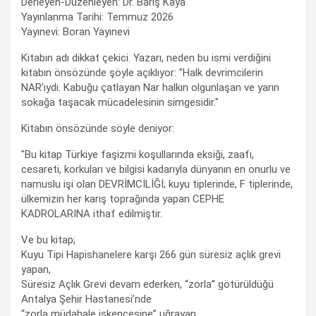
Derleyen-Düzenleyen: Dr. Barış Kaya
Yayınlanma Tarihi: Temmuz 2026
Yayınevi: Boran Yayınevi
Kitabın adı dikkat çekici. Yazarı, neden bu ismi verdiğini
kitabın önsözünde şöyle açıklıyor: "Halk devrimcilerin
NAR’ıydı. Kabuğu çatlayan Nar halkın olgunlaşan ve yarın
sokağa taşacak mücadelesinin simgesidir."
Kitabın önsözünde söyle deniyor:
"Bu kitap Türkiye faşizmi koşullarında eksiği, zaafı,
cesareti, korkuları ve bilgisi kadarıyla dünyanın en onurlu ve
namuslu işi olan DEVRİMCİLİĞİ; kuyu tiplerinde, F tiplerinde,
ülkemizin her karış toprağında yapan CEPHE
KADROLARINA ithaf edilmiştir.
Ve bu kitap;
Kuyu Tipi Hapishanelere karşı 266 gün süresiz açlık grevi
yapan,
Süresiz Açlık Grevi devam ederken, “zorla” götürüldüğü
Antalya Şehir Hastanesi’nde
“zorla müdahale işkencesine” uğrayan,