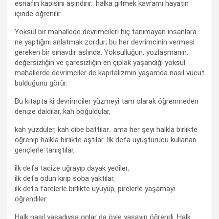
esnafın kapısını aşındırır.. halka gitmek kavramı hayatın
içinde öğrenilir.
Yoksul bir mahallede devrimcileri hiç tanımayan insanlara
ne yaptığını anlatmak zordur; bu her devrimcinin vermesi
gereken bir sınavdır aslında. Yoksulluğun, yozlaşmanın,
değersizliğin ve çaresizliğin en çıplak yaşandığı yoksul
mahallerde devrimciler de kapitalizmin yaşamda nasıl vücut
bulduğunu görür.
Bu kitapta ki devrimciler yüzmeyi tam olarak öğrenmeden
denize daldılar, kah boğuldular,
kah yüzdüler, kah dibe battılar.. ama her şeyi halkla birlikte
öğrenip halkla birlikte aştılar. İlk defa uyuşturucu kullanan
gençlerle tanıştılar,
ilk defa tacize uğrayıp dayak yediler,
ilk defa odun kırıp soba yaktılar,
ilk defa farelerle birlikte uyuyup, pirelerle yaşamayı
öğrendiler.
Halk nasıl yaşadıysa onlar da öyle yaşayıp öğrendi. Halk