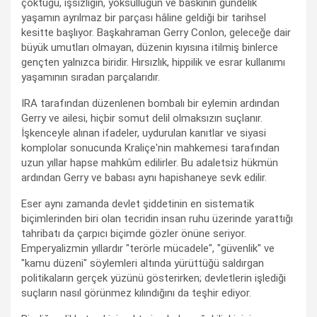
çöktüğü, işsizliğin, yoksulluğun ve baskının gündelik
yaşamın ayrılmaz bir parçası hâline geldiği bir tarihsel
kesitte başlıyor. Başkahraman Gerry Conlon, geleceğe dair
büyük umutları olmayan, düzenin kıyısına itilmiş binlerce
gençten yalnızca biridir. Hırsızlık, hippilik ve esrar kullanımı
yaşamının sıradan parçalarıdır.
IRA tarafından düzenlenen bombalı bir eylemin ardından
Gerry ve ailesi, hiçbir somut delil olmaksızın suçlanır.
İşkenceyle alınan ifadeler, uydurulan kanıtlar ve siyasi
komplolar sonucunda Kraliçe'nin mahkemesi tarafından
uzun yıllar hapse mahkûm edilirler. Bu adaletsiz hükmün
ardından Gerry ve babası aynı hapishaneye sevk edilir.
Eser aynı zamanda devlet şiddetinin en sistematik
biçimlerinden biri olan tecridin insan ruhu üzerinde yarattığı
tahribatı da çarpıcı biçimde gözler önüne seriyor.
Emperyalizmin yıllardır "terörle mücadele", "güvenlik" ve
"kamu düzeni" söylemleri altında yürüttüğü saldırgan
politikaların gerçek yüzünü gösterirken; devletlerin işlediği
suçların nasıl görünmez kılındığını da teşhir ediyor.