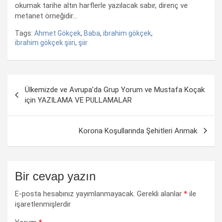
okumak tarihe altın harflerle yazılacak sabır, direnç ve
metanet örneğidir…
Tags:
Ahmet Gökçek
,
Baba
,
ibrahim gökçek
,
ibrahim gökçek şiiri
,
şiir
Yazı
Ülkemizde ve Avrupa’da Grup Yorum ve Mustafa Koçak
dolaşımı
için YAZILAMA VE PULLAMALAR
Korona Koşullarında Şehitleri Anmak
Bir cevap yazın
E-posta hesabınız yayımlanmayacak.
Gerekli alanlar
*
ile
işaretlenmişlerdir