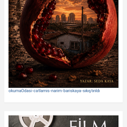
okumaOdasi-catlamis-narim-bariskaya-sıkıştırıldı