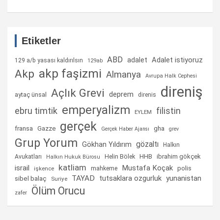
Etiketler
ABD
Adalet istiyoruz
adalet
129 a/b yasası kaldırılsın
129ab
akp faşizmi
Akp
Almanya
Avrupa Halk Cephesi
direniş
Açlık Grevi
deprem
aytaç ünsal
direnis
emperyalizm
ebru timtik
filistin
EYLEM
gerçek
fransa
gha
Gazze
Gerçek Haber Ajansı
grev
Grup Yorum
gözaltı
Gökhan Yıldırım
Halkın
Helin Bölek
HHB
ibrahim gökçek
Avukatları
Halkın Hukuk Bürosu
katliam
israil
Mustafa Koçak
mahkeme
polis
işkence
TAYAD
tutsaklara ozgurluk
yunanistan
sibel balaç
Suriye
Ölüm Orucu
zafer