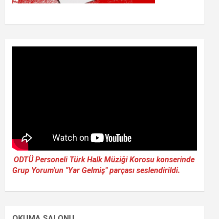
ODTÜ Personeli Türk Halk Müziği Korosu konserinde
Grup Yorum'un "Yar Gelmiş" parçası seslendirildi.
OKUMA SALONU