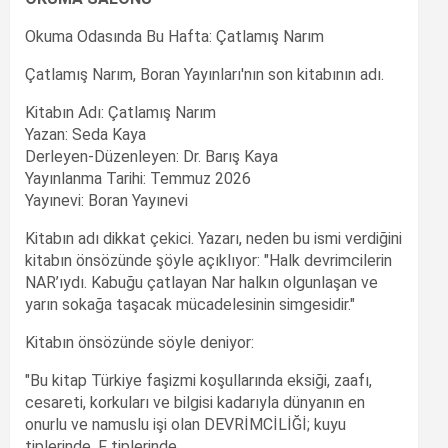
Okuma Odasında Bu Hafta: Çatlamış Narım
Çatlamış Narım, Boran Yayınları'nın son kitabının adı.
Kitabın Adı: Çatlamış Narım
Yazan: Seda Kaya
Derleyen-Düzenleyen: Dr. Barış Kaya
Yayınlanma Tarihi: Temmuz 2026
Yayınevi: Boran Yayınevi
Kitabın adı dikkat çekici. Yazarı, neden bu ismi verdiğini
kitabın önsözünde şöyle açıklıyor: "Halk devrimcilerin
NAR’ıydı. Kabuğu çatlayan Nar halkın olgunlaşan ve
yarın sokağa taşacak mücadelesinin simgesidir."
Kitabın önsözünde söyle deniyor:
"Bu kitap Türkiye faşizmi koşullarında eksiği, zaafı,
cesareti, korkuları ve bilgisi kadarıyla dünyanın en
onurlu ve namuslu işi olan DEVRİMCİLİĞİ; kuyu
tiplerinde, F tiplerinde,