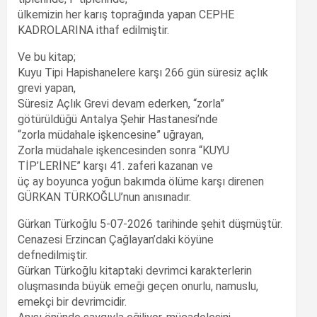
ülkemizin her karış toprağında yapan CEPHE
KADROLARINA ithaf edilmiştir.
Ve bu kitap;
Kuyu Tipi Hapishanelere karşı 266 gün süresiz açlık
grevi yapan,
Süresiz Açlık Grevi devam ederken, “zorla”
götürüldüğü Antalya Şehir Hastanesi’nde
“zorla müdahale işkencesine” uğrayan,
Zorla müdahale işkencesinden sonra “KUYU
TİP’LERİNE” karşı 41. zaferi kazanan ve
üç ay boyunca yoğun bakımda ölüme karşı direnen
GÜRKAN TÜRKOĞLU’nun anısınadır.
Gürkan Türkoğlu 5-07-2026 tarihinde şehit düşmüştür.
Cenazesi Erzincan Çağlayan’daki köyüne
defnedilmiştir.
Gürkan Türkoğlu kitaptaki devrimci karakterlerin
oluşmasında büyük emeği geçen onurlu, namuslu,
emekçi bir devrimcidir.