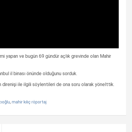
mi yapan ve bugün 69 gündür açlık grevinde olan Mahir
bul il binası önünde olduğunu sorduk.
direnişi ile ilgili söylentileri de ona soru olarak yönelttik.
cıoğlu
,
mahir kılıç röportaj