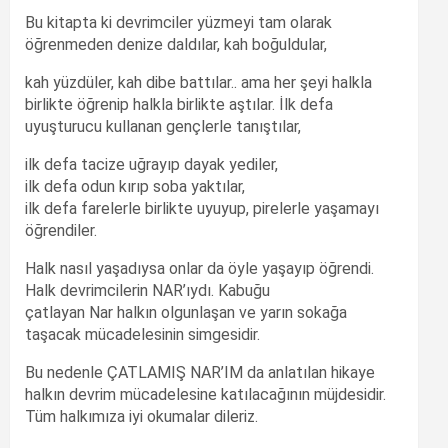
Bu kitapta ki devrimciler yüzmeyi tam olarak
öğrenmeden denize daldılar, kah boğuldular,
kah yüzdüler, kah dibe battılar.. ama her şeyi halkla
birlikte öğrenip halkla birlikte aştılar. İlk defa
uyuşturucu kullanan gençlerle tanıştılar,
ilk defa tacize uğrayıp dayak yediler,
ilk defa odun kırıp soba yaktılar,
ilk defa farelerle birlikte uyuyup, pirelerle yaşamayı
öğrendiler.
Halk nasıl yaşadıysa onlar da öyle yaşayıp öğrendi.
Halk devrimcilerin NAR’ıydı. Kabuğu
çatlayan Nar halkın olgunlaşan ve yarın sokağa
taşacak mücadelesinin simgesidir.
Bu nedenle ÇATLAMIŞ NAR’IM da anlatılan hikaye
halkın devrim mücadelesine katılacağının müjdesidir.
Tüm halkımıza iyi okumalar dileriz.