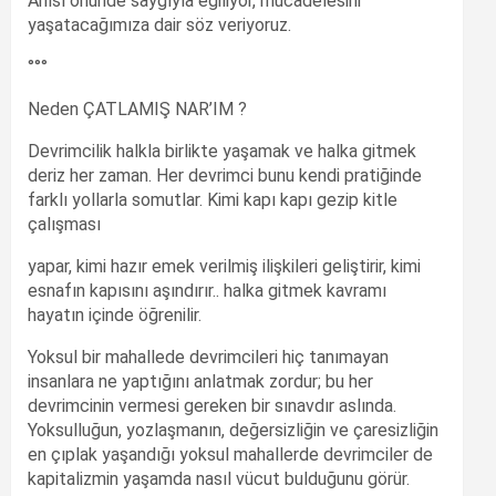
Anısı önünde saygıyla eğiliyor, mücadelesini
yaşatacağımıza dair söz veriyoruz.
°°°
Neden ÇATLAMIŞ NAR’IM ?
Devrimcilik halkla birlikte yaşamak ve halka gitmek
deriz her zaman. Her devrimci bunu kendi pratiğinde
farklı yollarla somutlar. Kimi kapı kapı gezip kitle
çalışması
yapar, kimi hazır emek verilmiş ilişkileri geliştirir, kimi
esnafın kapısını aşındırır.. halka gitmek kavramı
hayatın içinde öğrenilir.
Yoksul bir mahallede devrimcileri hiç tanımayan
insanlara ne yaptığını anlatmak zordur; bu her
devrimcinin vermesi gereken bir sınavdır aslında.
Yoksulluğun, yozlaşmanın, değersizliğin ve çaresizliğin
en çıplak yaşandığı yoksul mahallerde devrimciler de
kapitalizmin yaşamda nasıl vücut bulduğunu görür.