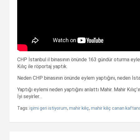
CHP İstanbul il binasının önünde 163 gündür oturma eyle
Kılıç ile röportaj yaptık.
Neden CHP binasının önünde eylem yaptığını, neden İstan
Yaptığı eylemi neden yaptığını anlattı Mahir. Mahir Kılıç’ın 
İyi seyirler…
Tags:
işimi geri istiyorum
,
mahir kılıç
,
mahir kılıç canan kaftan
Yazı