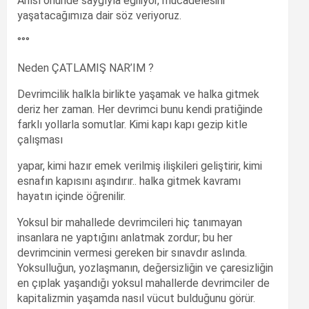
Anısı önünde saygıyla eğiliyor, mücadelesini
yaşatacağımıza dair söz veriyoruz.
°°°
Neden ÇATLAMIŞ NAR’IM ?
Devrimcilik halkla birlikte yaşamak ve halka gitmek
deriz her zaman. Her devrimci bunu kendi pratiğinde
farklı yollarla somutlar. Kimi kapı kapı gezip kitle
çalışması
yapar, kimi hazır emek verilmiş ilişkileri geliştirir, kimi
esnafın kapısını aşındırır.. halka gitmek kavramı
hayatın içinde öğrenilir.
Yoksul bir mahallede devrimcileri hiç tanımayan
insanlara ne yaptığını anlatmak zordur; bu her
devrimcinin vermesi gereken bir sınavdır aslında.
Yoksulluğun, yozlaşmanın, değersizliğin ve çaresizliğin
en çıplak yaşandığı yoksul mahallerde devrimciler de
kapitalizmin yaşamda nasıl vücut bulduğunu görür.