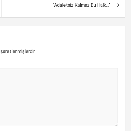
“Adaletsiz Kalmaz Bu Halk…”
 işaretlenmişlerdir