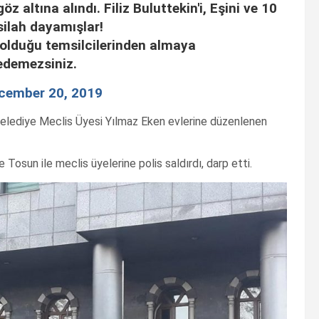
öz altına alındı. Filiz Buluttekin'i, Eşini ve 10
silah dayamışlar!
 olduğu temsilcilerinden almaya
 edemezsiniz.
cember 20, 2019
 Belediye Meclis Üyesi Yılmaz Eken evlerine düzenlenen
osun ile meclis üyelerine polis saldırdı, darp etti.