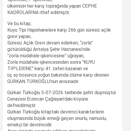
ülkemizin her karış toprağında yapan CEPHE
KADROLARINA ithaf edilmiştir.
Ve bu kitap;
Kuyu Tipi Hapishanelere karşı 266 gün süresiz açlık
grevi yapan,
Süresiz Açlık Grevi devam ederken, “zorla”
götürüldüğü Antalya Şehir Hastanesi’nde
“zorla müdahale işkencesine” uğrayan,
Zorla müdahale işkencesinden sonra “KUYU
TİP’LERİNE” karşı 41. zaferi kazanan ve
üç ay boyunca yoğun bakımda ölüme karşı direnen
GÜRKAN TÜRKOĞLU’nun anısınadır.
Gürkan Türkoğlu 5-07-2026 tarihinde şehit düşmüştür.
Cenazesi Erzincan Çağlayan’daki köyüne
defnedilmiştir.
Gürkan Türkoğlu kitaptaki devrimci karakterlerin
oluşmasında büyük emeği geçen onurlu, namuslu,
emekçi bir devrimcidir.