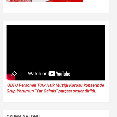
ODTÜ Personeli Türk Halk Müziği Korosu konserinde
Grup Yorum'un "Yar Gelmiş" parçası seslendirildi.
OKUMA SALONU