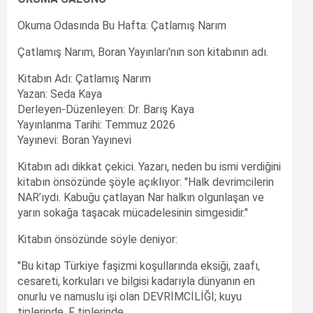
Okuma Odasında Bu Hafta: Çatlamış Narım
Çatlamış Narım, Boran Yayınları'nın son kitabının adı.
Kitabın Adı: Çatlamış Narım
Yazan: Seda Kaya
Derleyen-Düzenleyen: Dr. Barış Kaya
Yayınlanma Tarihi: Temmuz 2026
Yayınevi: Boran Yayınevi
Kitabın adı dikkat çekici. Yazarı, neden bu ismi verdiğini
kitabın önsözünde şöyle açıklıyor: "Halk devrimcilerin
NAR’ıydı. Kabuğu çatlayan Nar halkın olgunlaşan ve
yarın sokağa taşacak mücadelesinin simgesidir."
Kitabın önsözünde söyle deniyor:
"Bu kitap Türkiye faşizmi koşullarında eksiği, zaafı,
cesareti, korkuları ve bilgisi kadarıyla dünyanın en
onurlu ve namuslu işi olan DEVRİMCİLİĞİ; kuyu
tiplerinde, F tiplerinde,