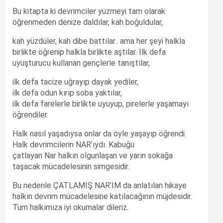
Bu kitapta ki devrimciler yüzmeyi tam olarak
öğrenmeden denize daldılar, kah boğuldular,
kah yüzdüler, kah dibe battılar.. ama her şeyi halkla
birlikte öğrenip halkla birlikte aştılar. İlk defa
uyuşturucu kullanan gençlerle tanıştılar,
ilk defa tacize uğrayıp dayak yediler,
ilk defa odun kırıp soba yaktılar,
ilk defa farelerle birlikte uyuyup, pirelerle yaşamayı
öğrendiler.
Halk nasıl yaşadıysa onlar da öyle yaşayıp öğrendi.
Halk devrimcilerin NAR’ıydı. Kabuğu
çatlayan Nar halkın olgunlaşan ve yarın sokağa
taşacak mücadelesinin simgesidir.
Bu nedenle ÇATLAMIŞ NAR’IM da anlatılan hikaye
halkın devrim mücadelesine katılacağının müjdesidir.
Tüm halkımıza iyi okumalar dileriz.