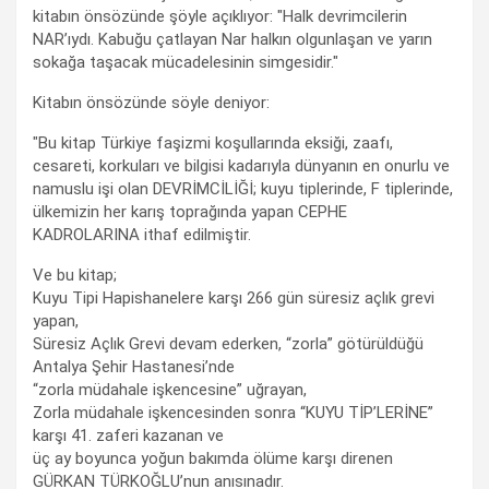
kitabın önsözünde şöyle açıklıyor: "Halk devrimcilerin
NAR’ıydı. Kabuğu çatlayan Nar halkın olgunlaşan ve yarın
sokağa taşacak mücadelesinin simgesidir."
Kitabın önsözünde söyle deniyor:
"Bu kitap Türkiye faşizmi koşullarında eksiği, zaafı,
cesareti, korkuları ve bilgisi kadarıyla dünyanın en onurlu ve
namuslu işi olan DEVRİMCİLİĞİ; kuyu tiplerinde, F tiplerinde,
ülkemizin her karış toprağında yapan CEPHE
KADROLARINA ithaf edilmiştir.
Ve bu kitap;
Kuyu Tipi Hapishanelere karşı 266 gün süresiz açlık grevi
yapan,
Süresiz Açlık Grevi devam ederken, “zorla” götürüldüğü
Antalya Şehir Hastanesi’nde
“zorla müdahale işkencesine” uğrayan,
Zorla müdahale işkencesinden sonra “KUYU TİP’LERİNE”
karşı 41. zaferi kazanan ve
üç ay boyunca yoğun bakımda ölüme karşı direnen
GÜRKAN TÜRKOĞLU’nun anısınadır.