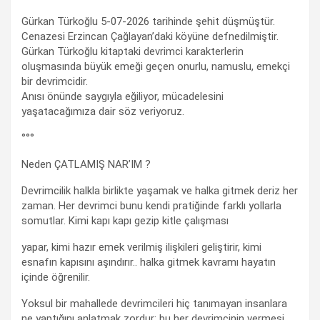
Gürkan Türkoğlu 5-07-2026 tarihinde şehit düşmüştür.
Cenazesi Erzincan Çağlayan’daki köyüne defnedilmiştir.
Gürkan Türkoğlu kitaptaki devrimci karakterlerin
oluşmasında büyük emeği geçen onurlu, namuslu, emekçi
bir devrimcidir.
Anısı önünde saygıyla eğiliyor, mücadelesini
yaşatacağımıza dair söz veriyoruz.
°°°
Neden ÇATLAMIŞ NAR’IM ?
Devrimcilik halkla birlikte yaşamak ve halka gitmek deriz her
zaman. Her devrimci bunu kendi pratiğinde farklı yollarla
somutlar. Kimi kapı kapı gezip kitle çalışması
yapar, kimi hazır emek verilmiş ilişkileri geliştirir, kimi
esnafın kapısını aşındırır.. halka gitmek kavramı hayatın
içinde öğrenilir.
Yoksul bir mahallede devrimcileri hiç tanımayan insanlara
ne yaptığını anlatmak zordur; bu her devrimcinin vermesi