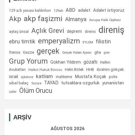
ABD
Adalet istiyoruz
adalet
129 a/b yasası kaldırılsın
129ab
akp faşizmi
Akp
Almanya
Avrupa Halk Cephesi
direniş
Açlık Grevi
deprem
aytaç ünsal
direnis
emperyalizm
ebru timtik
filistin
EYLEM
gerçek
fransa
gha
Gazze
Gerçek Haber Ajansı
grev
Grup Yorum
gözaltı
Gökhan Yıldırım
Halkın
Helin Bölek
HHB
ibrahim gökçek
Avukatları
Halkın Hukuk Bürosu
katliam
israil
Mustafa Koçak
mahkeme
polis
işkence
TAYAD
tutsaklara ozgurluk
yunanistan
sibel balaç
Suriye
Ölüm Orucu
zafer
ARŞİV
AĞUSTOS 2026