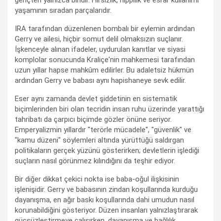
gençten yalnızca biridir. Hırsızlık, hippilik ve esrar kullanımı
yaşamının sıradan parçalarıdır.
IRA tarafından düzenlenen bombalı bir eylemin ardından
Gerry ve ailesi, hiçbir somut delil olmaksızın suçlanır.
İşkenceyle alınan ifadeler, uydurulan kanıtlar ve siyasi
komplolar sonucunda Kraliçe'nin mahkemesi tarafından
uzun yıllar hapse mahkûm edilirler. Bu adaletsiz hükmün
ardından Gerry ve babası aynı hapishaneye sevk edilir.
Eser aynı zamanda devlet şiddetinin en sistematik
biçimlerinden biri olan tecridin insan ruhu üzerinde yarattığı
tahribatı da çarpıcı biçimde gözler önüne seriyor.
Emperyalizmin yıllardır "terörle mücadele", "güvenlik" ve
"kamu düzeni" söylemleri altında yürüttüğü saldırgan
politikaların gerçek yüzünü gösterirken; devletlerin işlediği
suçların nasıl görünmez kılındığını da teşhir ediyor.
Bir diğer dikkat çekici nokta ise baba-oğul ilişkisinin
işlenişidir. Gerry ve babasının zindan koşullarında kurduğu
dayanışma, en ağır baskı koşullarında dahi umudun nasıl
korunabildiğini gösteriyor. Düzen insanları yalnızlaştırarak
güçsüzleştirmeye çalışırken, dayanışma ve bağlılık