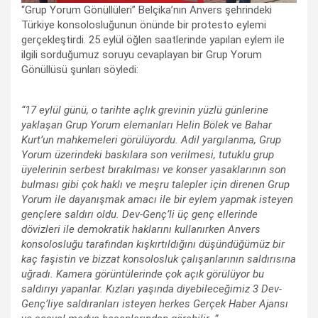
“Grup Yorum Gönüllüleri” Belçika’nın Anvers şehrindeki
Türkiye konsolosluğunun önünde bir protesto eylemi
gerçekleştirdi. 25 eylül öğlen saatlerinde yapılan eylem ile
ilgili sorduğumuz soruyu cevaplayan bir Grup Yorum
Gönüllüsü şunları söyledi:
“17 eylül günü, o tarihte açlık grevinin yüzlü günlerine
yaklaşan Grup Yorum elemanları Helin Bölek ve Bahar
Kurt’un mahkemeleri görülüyordu. Adil yargılanma, Grup
Yorum üzerindeki baskılara son verilmesi, tutuklu grup
üyelerinin serbest bırakılması ve konser yasaklarının son
bulması gibi çok haklı ve meşru talepler için direnen Grup
Yorum ile dayanışmak amacı ile bir eylem yapmak isteyen
gençlere saldırı oldu. Dev-Genç’li üç genç ellerinde
dövizleri ile demokratik haklarını kullanırken Anvers
konsolosluğu tarafından kışkırtıldığını düşündüğümüz bir
kaç faşistin ve bizzat konsolosluk çalışanlarının saldırısına
uğradı. Kamera görüntülerinde çok açık görülüyor bu
saldırıyı yapanlar. Kızları yaşında diyebileceğimiz 3 Dev-
Genç’liye saldıranları isteyen herkes Gerçek Haber Ajansı