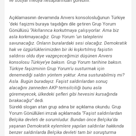
ve sosyal medya hesaplarından görebilir. ”
Açıklamasının devamında Anvers konsolosluğunun Türkiye
‘deki faşizmi buraya taşıdığını dile getiren Grup Yorum
Gönüllüsü
“Akıllarınca korkutmaya çalışıyorlar. Ama biz
asla korkmayacağız. Grup Yorum ‘un taleplerini
savunacağız. Onların buralardaki sesi olacağız. Demokratik
hak ve özgürlüklerimizden bir iki kışkırtılmış faşistin
saldırısı oldu diye vazgeçeceğimizi düşünen Anvers
konsolosu Türkiye’ye baksın. Grup Yorum tarihine baksın.
Türkiye faşizminin Grup Yorum’u susturmak için
denemediği saldırı yöntem yoktur. Ama susturabilmiş mi?
Asla. Bugün buradayız. Faşist saldırılardan sonuç
alacağını zanneden AKP temsilciliği bunu asla
göremeyecek, ülkedeki şefleri gibi hevesini kursağında
bırakacağız”
dedi.
Sürekli slogan atan grup adına bir açıklama okundu. Grup
Yorum Gönüllüleri imzalı açıklamada
“Faşist saldırılardan
Belçika devleti de sorumludur. Bundan önce Belçika’da
yaşanan Demokratik eylemlere yapılan saldırılar hakkında
benzer saldırılarda Belçika devleti tam bir soru
ş
turma