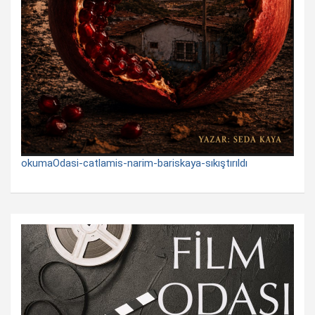
okumaOdasi-catlamis-narim-bariskaya-sıkıştırıldı