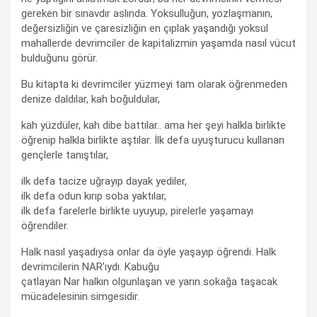
gereken bir sınavdır aslında. Yoksulluğun, yozlaşmanın,
değersizliğin ve çaresizliğin en çıplak yaşandığı yoksul
mahallerde devrimciler de kapitalizmin yaşamda nasıl vücut
bulduğunu görür.
Bu kitapta ki devrimciler yüzmeyi tam olarak öğrenmeden
denize daldılar, kah boğuldular,
kah yüzdüler, kah dibe battılar.. ama her şeyi halkla birlikte
öğrenip halkla birlikte aştılar. İlk defa uyuşturucu kullanan
gençlerle tanıştılar,
ilk defa tacize uğrayıp dayak yediler,
ilk defa odun kırıp soba yaktılar,
ilk defa farelerle birlikte uyuyup, pirelerle yaşamayı
öğrendiler.
Halk nasıl yaşadıysa onlar da öyle yaşayıp öğrendi. Halk
devrimcilerin NAR’ıydı. Kabuğu
çatlayan Nar halkın olgunlaşan ve yarın sokağa taşacak
mücadelesinin simgesidir.