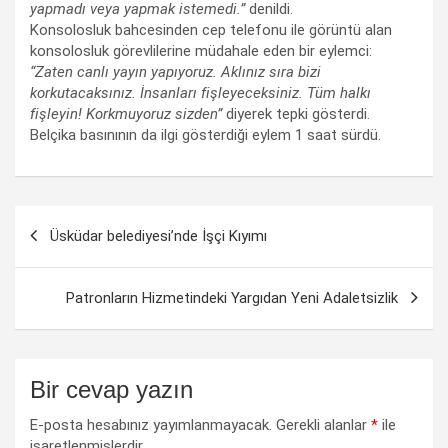
yapmadı veya yapmak istemedi.”
denildi.
Konsolosluk bahcesinden cep telefonu ile görüntü alan
konsolosluk görevlilerine müdahale eden bir eylemci:
“Zaten canlı yayın yapıyoruz. Aklınız sıra bizi
korkutacaksınız. İnsanları fişleyeceksiniz. Tüm halkı
fişleyin! Korkmuyoruz sizden”
diyerek tepki gösterdi.
Belçika basınının da ilgi gösterdiği eylem 1 saat sürdü.
Yazı
Üsküdar belediyesi’nde İşçi Kıyımı
dolaşımı
Patronların Hizmetindeki Yargıdan Yeni Adaletsizlik
Bir cevap yazın
E-posta hesabınız yayımlanmayacak.
Gerekli alanlar
*
ile
işaretlenmişlerdir