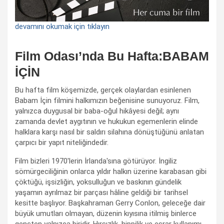
devamını okumak için tıklayın
Film Odası’nda Bu Hafta:BABAM
İÇİN
Bu hafta film köşemizde, gerçek olaylardan esinlenen
Babam İçin filmini halkımızın beğenisine sunuyoruz. Film,
yalnızca duygusal bir baba-oğul hikâyesi değil; aynı
zamanda devlet aygıtının ve hukukun egemenlerin elinde
halklara karşı nasıl bir saldırı silahına dönüştüğünü anlatan
çarpıcı bir yapıt niteliğindedir.
Film bizleri 1970'lerin İrlanda'sına götürüyor. İngiliz
sömürgeciliğinin onlarca yıldır halkın üzerine karabasan gibi
çöktüğü, işsizliğin, yoksulluğun ve baskının gündelik
yaşamın ayrılmaz bir parçası hâline geldiği bir tarihsel
kesitte başlıyor. Başkahraman Gerry Conlon, geleceğe dair
büyük umutları olmayan, düzenin kıyısına itilmiş binlerce