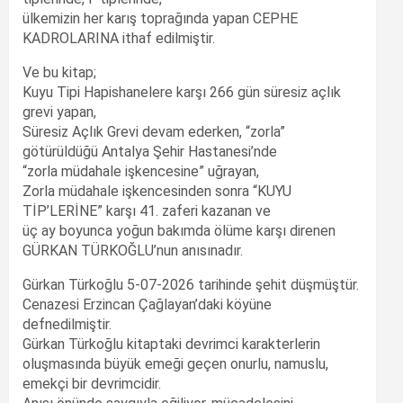
ülkemizin her karış toprağında yapan CEPHE
KADROLARINA ithaf edilmiştir.
Ve bu kitap;
Kuyu Tipi Hapishanelere karşı 266 gün süresiz açlık
grevi yapan,
Süresiz Açlık Grevi devam ederken, “zorla”
götürüldüğü Antalya Şehir Hastanesi’nde
“zorla müdahale işkencesine” uğrayan,
Zorla müdahale işkencesinden sonra “KUYU
TİP’LERİNE” karşı 41. zaferi kazanan ve
üç ay boyunca yoğun bakımda ölüme karşı direnen
GÜRKAN TÜRKOĞLU’nun anısınadır.
Gürkan Türkoğlu 5-07-2026 tarihinde şehit düşmüştür.
Cenazesi Erzincan Çağlayan’daki köyüne
defnedilmiştir.
Gürkan Türkoğlu kitaptaki devrimci karakterlerin
oluşmasında büyük emeği geçen onurlu, namuslu,
emekçi bir devrimcidir.