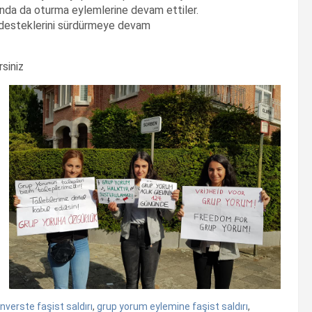
ında da oturma eylemlerine devam ettiler.
i desteklerini sürdürmeye devam
rsiniz
verste faşist saldırı
,
grup yorum eylemine faşist saldırı
,