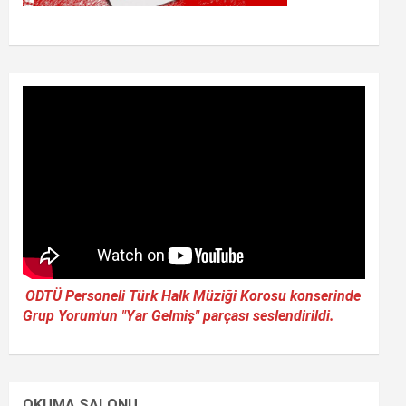
ODTÜ Personeli Türk Halk Müziği Korosu konserinde
Grup Yorum'un "Yar Gelmiş" parçası seslendirildi.
OKUMA SALONU