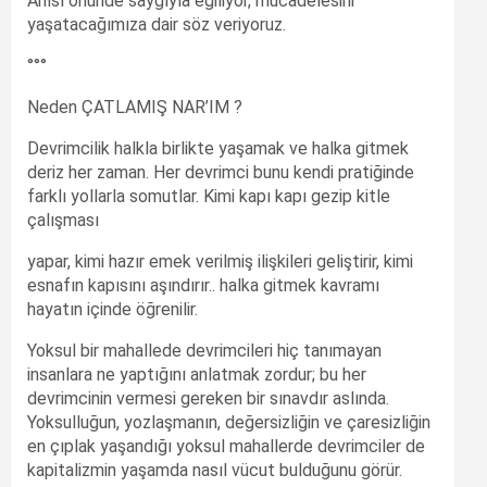
Anısı önünde saygıyla eğiliyor, mücadelesini
yaşatacağımıza dair söz veriyoruz.
°°°
Neden ÇATLAMIŞ NAR’IM ?
Devrimcilik halkla birlikte yaşamak ve halka gitmek
deriz her zaman. Her devrimci bunu kendi pratiğinde
farklı yollarla somutlar. Kimi kapı kapı gezip kitle
çalışması
yapar, kimi hazır emek verilmiş ilişkileri geliştirir, kimi
esnafın kapısını aşındırır.. halka gitmek kavramı
hayatın içinde öğrenilir.
Yoksul bir mahallede devrimcileri hiç tanımayan
insanlara ne yaptığını anlatmak zordur; bu her
devrimcinin vermesi gereken bir sınavdır aslında.
Yoksulluğun, yozlaşmanın, değersizliğin ve çaresizliğin
en çıplak yaşandığı yoksul mahallerde devrimciler de
kapitalizmin yaşamda nasıl vücut bulduğunu görür.