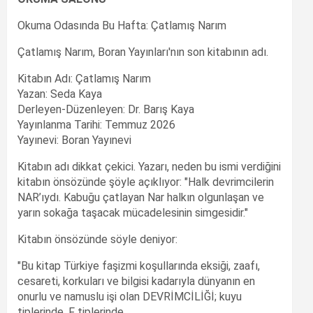
Okuma Odasında Bu Hafta: Çatlamış Narım
Çatlamış Narım, Boran Yayınları'nın son kitabının adı.
Kitabın Adı: Çatlamış Narım
Yazan: Seda Kaya
Derleyen-Düzenleyen: Dr. Barış Kaya
Yayınlanma Tarihi: Temmuz 2026
Yayınevi: Boran Yayınevi
Kitabın adı dikkat çekici. Yazarı, neden bu ismi verdiğini
kitabın önsözünde şöyle açıklıyor: "Halk devrimcilerin
NAR’ıydı. Kabuğu çatlayan Nar halkın olgunlaşan ve
yarın sokağa taşacak mücadelesinin simgesidir."
Kitabın önsözünde söyle deniyor:
"Bu kitap Türkiye faşizmi koşullarında eksiği, zaafı,
cesareti, korkuları ve bilgisi kadarıyla dünyanın en
onurlu ve namuslu işi olan DEVRİMCİLİĞİ; kuyu
tiplerinde, F tiplerinde,