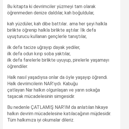
Bu kitapta ki devrimciler yüzmeyi tam olarak
öğrenmeden denize daldılar, kah boğuldular,
kah yüzdüler, kah dibe battılar.. ama her şeyi halkla
birlikte öğrenip halkla birlikte aştılar. İlk defa
uyuşturucu kullanan gençlerle tanıştılar,
ilk defa tacize uğrayıp dayak yediler,
ilk defa odun kırıp soba yaktılar,
ilk defa farelerle birlikte uyuyup, pirelerle yaşamayı
öğrendiler.
Halk nasıl yaşadıysa onlar da öyle yaşayıp öğrendi.
Halk devrimcilerin NAR’ıydı. Kabuğu
çatlayan Nar halkın olgunlaşan ve yarın sokağa
taşacak mücadelesinin simgesidir.
Bu nedenle ÇATLAMIŞ NAR’IM da anlatılan hikaye
halkın devrim mücadelesine katılacağının müjdesidir.
Tüm halkımıza iyi okumalar dileriz.