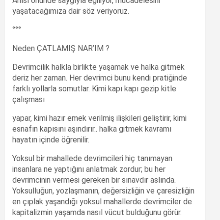
Anısı önünde saygıyla eğiliyor, mücadelesini
yaşatacağımıza dair söz veriyoruz.
°°°
Neden ÇATLAMIŞ NAR’IM ?
Devrimcilik halkla birlikte yaşamak ve halka gitmek
deriz her zaman. Her devrimci bunu kendi pratiğinde
farklı yollarla somutlar. Kimi kapı kapı gezip kitle
çalışması
yapar, kimi hazır emek verilmiş ilişkileri geliştirir, kimi
esnafın kapısını aşındırır.. halka gitmek kavramı
hayatın içinde öğrenilir.
Yoksul bir mahallede devrimcileri hiç tanımayan
insanlara ne yaptığını anlatmak zordur; bu her
devrimcinin vermesi gereken bir sınavdır aslında.
Yoksulluğun, yozlaşmanın, değersizliğin ve çaresizliğin
en çıplak yaşandığı yoksul mahallerde devrimciler de
kapitalizmin yaşamda nasıl vücut bulduğunu görür.