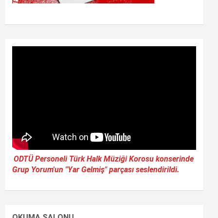
ODTÜ Personeli Türk Halk Müziği Korosu konserinde
Grup Yorum'un "Yar Gelmiş" parçası seslendirildi.
OKUMA SALONU