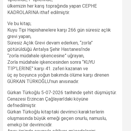
ülkemizin her karış toprağında yapan CEPHE
KADROLARINA ithaf edilmiştir.
Ve bu kitap;
Kuyu Tipi Hapishanelere karşı 266 gün süresiz açlık
grevi yapan,
Süresiz Açlık Grevi devam ederken, “zorla”
götürüldüğü Antalya Şehir Hastanesi’nde
“zorla müdahale işkencesine” uğrayan,
Zorla müdahale işkencesinden sonra “KUYU
TİP’LERİNE” karşı 41. zaferi kazanan ve
üç ay boyunca yoğun bakımda ölüme karşı direnen
GÜRKAN TÜRKOĞLU’nun anısınadır.
Gürkan Türkoğlu 5-07-2026 tarihinde şehit düşmüştür.
Cenazesi Erzincan Çağlayan’daki köyüne
defnedilmiştir.
Gürkan Türkoğlu kitaptaki devrimci karakterlerin
oluşmasında büyük emeği geçen onurlu, namuslu,
emekçi bir devrimcidir.