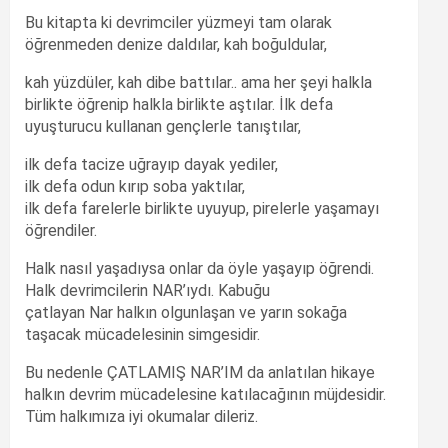
Bu kitapta ki devrimciler yüzmeyi tam olarak
öğrenmeden denize daldılar, kah boğuldular,
kah yüzdüler, kah dibe battılar.. ama her şeyi halkla
birlikte öğrenip halkla birlikte aştılar. İlk defa
uyuşturucu kullanan gençlerle tanıştılar,
ilk defa tacize uğrayıp dayak yediler,
ilk defa odun kırıp soba yaktılar,
ilk defa farelerle birlikte uyuyup, pirelerle yaşamayı
öğrendiler.
Halk nasıl yaşadıysa onlar da öyle yaşayıp öğrendi.
Halk devrimcilerin NAR’ıydı. Kabuğu
çatlayan Nar halkın olgunlaşan ve yarın sokağa
taşacak mücadelesinin simgesidir.
Bu nedenle ÇATLAMIŞ NAR’IM da anlatılan hikaye
halkın devrim mücadelesine katılacağının müjdesidir.
Tüm halkımıza iyi okumalar dileriz.