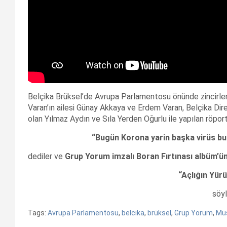
Belçika Brüksel’de Avrupa Parlamentosu önünde zincirl
Varan’ın ailesi Günay Akkaya ve Erdem Varan, Belçika Di
olan Yılmaz Aydın ve Sıla Yerden Oğurlu ile yapılan röport
“Bugün Korona yarin başka virüs bu
dediler ve
Grup Yorum imzalı Boran Fırtınası albüm’ü
“Açlığın Yür
söyl
Tags:
Avrupa Parlamentosu
,
belcika
,
brüksel
,
Grup Yorum
,
Mu