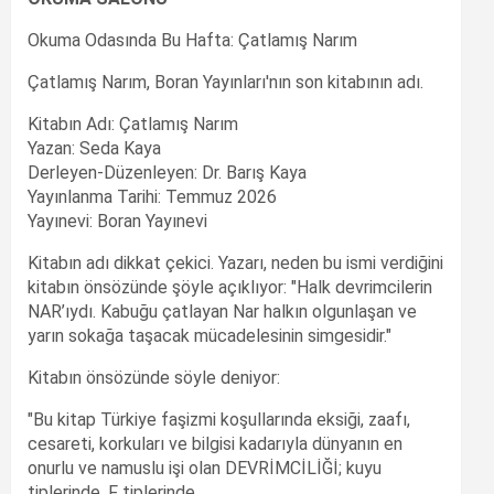
Okuma Odasında Bu Hafta: Çatlamış Narım
Çatlamış Narım, Boran Yayınları'nın son kitabının adı.
Kitabın Adı: Çatlamış Narım
Yazan: Seda Kaya
Derleyen-Düzenleyen: Dr. Barış Kaya
Yayınlanma Tarihi: Temmuz 2026
Yayınevi: Boran Yayınevi
Kitabın adı dikkat çekici. Yazarı, neden bu ismi verdiğini
kitabın önsözünde şöyle açıklıyor: "Halk devrimcilerin
NAR’ıydı. Kabuğu çatlayan Nar halkın olgunlaşan ve
yarın sokağa taşacak mücadelesinin simgesidir."
Kitabın önsözünde söyle deniyor:
"Bu kitap Türkiye faşizmi koşullarında eksiği, zaafı,
cesareti, korkuları ve bilgisi kadarıyla dünyanın en
onurlu ve namuslu işi olan DEVRİMCİLİĞİ; kuyu
tiplerinde, F tiplerinde,