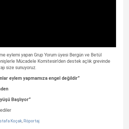
eme eylemi yapan Grup Yorum üyesi Bergün ve Betül
renişlerle Mücadele Komitesin’den destek açlık grevinde
ajı size sunuyoruz.
nlar eylem yapmamıza engel değildir”
nden
üyüşü Başlıyor”
ediler
stafa Koçak
,
Röportaj