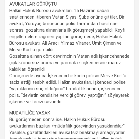
AVUKATLAR GÖRÜŞTÜ
Halkın Hukuk Bürosu avukatları, 15 Haziran sabah
saatlerinden itibaren Vatan Siyasi Şube önüne gittiler. Bir
avukat, Yürüyüş bürosunun polis tarafından basılması
sonrası gözaltına alınanlarla ilk görüşmeyi yapabildi. Keyfi
engellemelere rağmen yapılan görüşmede, Halkın Hukuk
Bürosu avukatı, Ali Aracı, Yılmaz Viraner, Ümit Çimen ve
Merve Kurt’u görebildi.
Gözaltına alınan dört devrimcinin Vatan adlı işkencehanede
çıplak/onursuz arama ve parmak izi işkencesine maruz
kaldıkları öğrenildi.
Görüşmede ayrıca İşkenceci bir kadın polisin Merve Kurt’u
taciz ettiği tesbit edildi. Halkın avukatları, işkenceci polise
“yaptıklarının suç olduğunu” hatırlattıklarında, işkenceci
polis, “devletin kendisine verdiği görevi yaptığını” söyleyerek
işkence ve tacizi savundu.
MÜDAFİLİĞE YASAK
Bu görüşmeden sonra ise, Halkın Hukuk Bürosu
avukatlarının bazıları «müdafilik görevinden yasaklandılar”
Yasakla, gözaltındakileri avukatsız bırakmayı amaçlıyorlar.
Ancak açık ki, bunu yine başaramayacaklar. Halkın hukuk