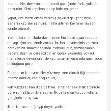
zaman. Her devrimci bunu kendi pratiğinde farklı yollarla
somutlar. Kimi kapı kapı gezip kitle çalışması
yapar, kimi hazır emek verilmiş ilişkileri geliştirir, kimi
esnafın kapısını aşındırır.. halka gitmek kavramı hayatın
içinde öğrenilir.
Yoksul bir mahallede devrimcileri hiç tanımayan insanlara
ne yaptığını anlatmak zordur; bu her devrimcinin vermesi
gereken bir sınavdır aslında. Yoksulluğun, yozlaşmanın,
değersizliğin ve çaresizliğin en çıplak yaşandığı yoksul
mahallerde devrimciler de kapitalizmin yaşamda nasıl vücut
bulduğunu görür.
Bu kitapta ki devrimciler yüzmeyi tam olarak öğrenmeden
denize daldılar, kah boğuldular,
kah yüzdüler, kah dibe battılar.. ama her şeyi halkla birlikte
öğrenip halkla birlikte aştılar. İlk defa uyuşturucu kullanan
gençlerle tanıştılar,
ilk defa tacize uğrayıp dayak yediler,