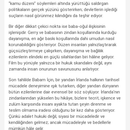
"kamu düzeni" söylemleri altında yürüttüğü saldırgan
politikaların gerçek yüzünü gösterirken; devletlerin işlediği
suçların nasıl görünmez kılındığını da teşhir ediyor.
Bir diğer dikkat çekici nokta ise baba-oğul ilişkisinin
işlenişidir. Gerry ve babasının zindan koşullarında kurduğu
dayanışma, en ağır baskı koşullarında dahi umudun nasıl
korunabildiğini gösteriyor. Düzen insanları yalnızlaştırarak
güçsüzleştirmeye çalışırken, dayanışma ve bağlılık
ezilenlerin elindeki en güçlü silahlardan biri hâline geliyor.
Film bu yönüyle yalnızca bir hukuk skandalını değil, aynı
zamanda insan onurunun savunusunu anlatıyor.
Son tahlilde Babam İçin, bir yandan İrlanda halkının tarihsel
mücadele deneyimine ışık tutarken, diğer yandan dünyanın
bütün ezilenlerine dair evrensel bir söz söylüyor. İrlanda'nın
zindanlarından yükselen bu hikâye, bizlere tecrit, işkence ve
zulüm karşısında insanı ayakta tutan şeyin direnme ve
teslim olmama iradesi olduğunu bir kez daha gösteriyor.
Çünkü adalet hukuki değil, siyasi bir mücadeledir ve
kendiliğinden gelmez; ancak mücadeleyle ve bedellerle
mümkün hâle gelir.