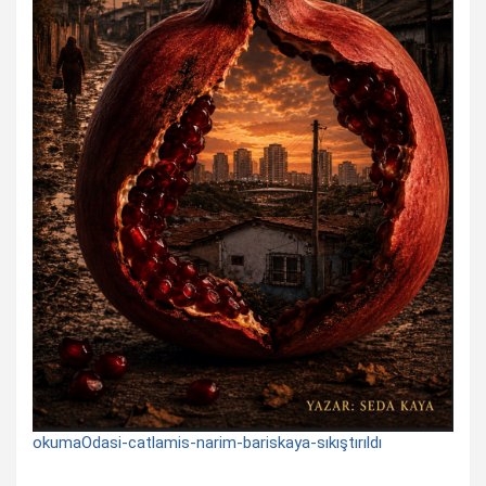
okumaOdasi-catlamis-narim-bariskaya-sıkıştırıldı