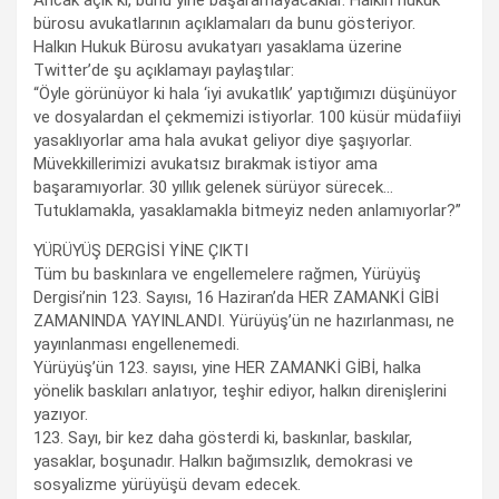
bürosu avukatlarının açıklamaları da bunu gösteriyor.
Halkın Hukuk Bürosu avukatyarı yasaklama üzerine
Twitter’de şu açıklamayı paylaştılar:
“Öyle görünüyor ki hala ‘iyi avukatlık’ yaptığımızı düşünüyor
ve dosyalardan el çekmemizi istiyorlar. 100 küsür müdafiiyi
yasaklıyorlar ama hala avukat geliyor diye şaşıyorlar.
Müvekkillerimizi avukatsız bırakmak istiyor ama
başaramıyorlar. 30 yıllık gelenek sürüyor sürecek…
Tutuklamakla, yasaklamakla bitmeyiz neden anlamıyorlar?”
YÜRÜYÜŞ DERGİSİ YİNE ÇIKTI
Tüm bu baskınlara ve engellemelere rağmen, Yürüyüş
Dergisi’nin 123. Sayısı, 16 Haziran’da HER ZAMANKİ GİBİ
ZAMANINDA YAYINLANDI. Yürüyüş’ün ne hazırlanması, ne
yayınlanması engellenemedi.
Yürüyüş’ün 123. sayısı, yine HER ZAMANKİ GİBİ, halka
yönelik baskıları anlatıyor, teşhir ediyor, halkın direnişlerini
yazıyor.
123. Sayı, bir kez daha gösterdi ki, baskınlar, baskılar,
yasaklar, boşunadır. Halkın bağımsızlık, demokrasi ve
sosyalizme yürüyüşü devam edecek.