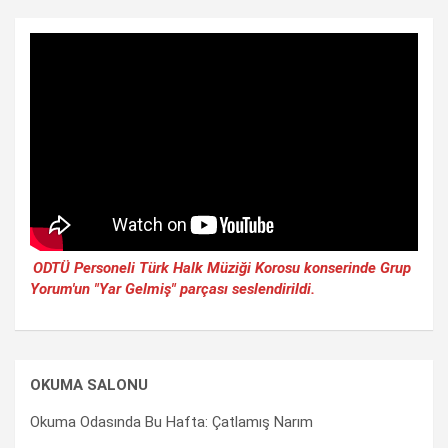
ODTÜ Personeli Türk Halk Müziği Korosu konserinde Grup
Yorum'un "Yar Gelmiş" parçası seslendirildi.
OKUMA SALONU
Okuma Odasında Bu Hafta: Çatlamış Narım