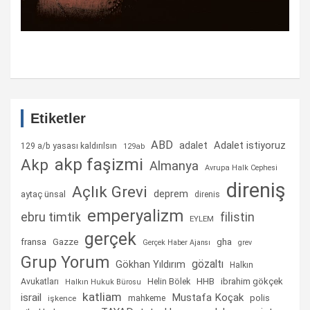
Etiketler
ABD
Adalet istiyoruz
adalet
129 a/b yasası kaldırılsın
129ab
akp faşizmi
Akp
Almanya
Avrupa Halk Cephesi
direniş
Açlık Grevi
deprem
aytaç ünsal
direnis
emperyalizm
ebru timtik
filistin
EYLEM
gerçek
fransa
gha
Gazze
Gerçek Haber Ajansı
grev
Grup Yorum
gözaltı
Gökhan Yıldırım
Halkın
Helin Bölek
HHB
ibrahim gökçek
Avukatları
Halkın Hukuk Bürosu
katliam
israil
Mustafa Koçak
mahkeme
polis
işkence