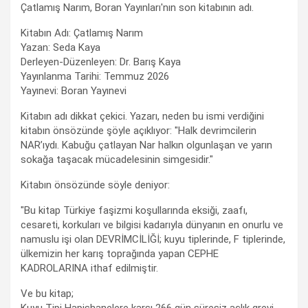
Çatlamış Narım, Boran Yayınları'nın son kitabının adı.
Kitabın Adı: Çatlamış Narım
Yazan: Seda Kaya
Derleyen-Düzenleyen: Dr. Barış Kaya
Yayınlanma Tarihi: Temmuz 2026
Yayınevi: Boran Yayınevi
Kitabın adı dikkat çekici. Yazarı, neden bu ismi verdiğini
kitabın önsözünde şöyle açıklıyor: "Halk devrimcilerin
NAR’ıydı. Kabuğu çatlayan Nar halkın olgunlaşan ve yarın
sokağa taşacak mücadelesinin simgesidir."
Kitabın önsözünde söyle deniyor:
"Bu kitap Türkiye faşizmi koşullarında eksiği, zaafı,
cesareti, korkuları ve bilgisi kadarıyla dünyanın en onurlu ve
namuslu işi olan DEVRİMCİLİĞİ; kuyu tiplerinde, F tiplerinde,
ülkemizin her karış toprağında yapan CEPHE
KADROLARINA ithaf edilmiştir.
Ve bu kitap;