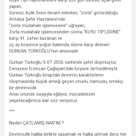
Kuyu Tipi Hapishanelere karşı 266 gün süresiz açlık grevi
yapan,
Süresiz Açlık Grevi devam ederken, “zorla” götürüldüğü
Antalya Şehir Hastanesi’nde
“zorla müdahale işkencesine” uğrayan,
Zorla müdahale işkencesinden sonra “KUYU TİP’LERİNE”
karşı 41. zaferi kazanan ve
üç ay boyunca yoğun bakımda ölüme karşı direnen
GÜRKAN TÜRKOĞLU’nun anısınadır.
Gürkan Türkoğlu 5-07-2026 tarihinde şehit düşmüştür.
Cenazesi Erzincan Çağlayan’daki köyüne defnedilmiştir.
Gürkan Türkoğlu kitaptaki devrimci karakterlerin
oluşmasında büyük emeği geçen onurlu, namuslu, emekçi
bir devrimcidir.
Anısı önünde saygıyla eğiliyor, mücadelesini
yaşatacağımıza dair söz veriyoruz.
°°°
Neden ÇATLAMIŞ NAR’IM ?
Devrimcilik halkla birlikte yaşamak ve halka gitmek deriz her