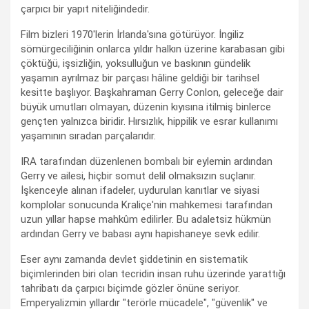
çarpıcı bir yapıt niteliğindedir.
Film bizleri 1970'lerin İrlanda'sına götürüyor. İngiliz
sömürgeciliğinin onlarca yıldır halkın üzerine karabasan gibi
çöktüğü, işsizliğin, yoksulluğun ve baskının gündelik
yaşamın ayrılmaz bir parçası hâline geldiği bir tarihsel
kesitte başlıyor. Başkahraman Gerry Conlon, geleceğe dair
büyük umutları olmayan, düzenin kıyısına itilmiş binlerce
gençten yalnızca biridir. Hırsızlık, hippilik ve esrar kullanımı
yaşamının sıradan parçalarıdır.
IRA tarafından düzenlenen bombalı bir eylemin ardından
Gerry ve ailesi, hiçbir somut delil olmaksızın suçlanır.
İşkenceyle alınan ifadeler, uydurulan kanıtlar ve siyasi
komplolar sonucunda Kraliçe'nin mahkemesi tarafından
uzun yıllar hapse mahkûm edilirler. Bu adaletsiz hükmün
ardından Gerry ve babası aynı hapishaneye sevk edilir.
Eser aynı zamanda devlet şiddetinin en sistematik
biçimlerinden biri olan tecridin insan ruhu üzerinde yarattığı
tahribatı da çarpıcı biçimde gözler önüne seriyor.
Emperyalizmin yıllardır "terörle mücadele", "güvenlik" ve