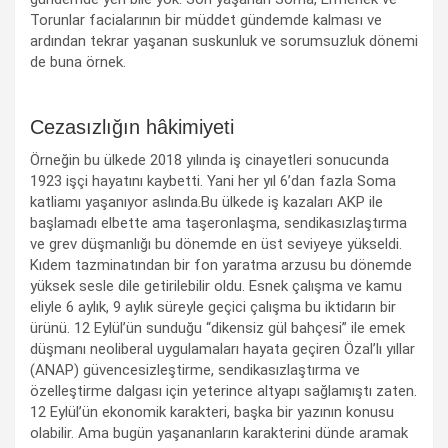
Torunlar facialarının bir müddet gündemde kalması ve
ardından tekrar yaşanan suskunluk ve sorumsuzluk dönemi
de buna örnek.
Cezasızlığın hâkimiyeti
Örneğin bu ülkede 2018 yılında iş cinayetleri sonucunda
1923 işçi hayatını kaybetti. Yani her yıl 6’dan fazla Soma
katliamı yaşanıyor aslında.Bu ülkede iş kazaları AKP ile
başlamadı elbette ama taşeronlaşma, sendikasızlaştırma
ve grev düşmanlığı bu dönemde en üst seviyeye yükseldi.
Kıdem tazminatından bir fon yaratma arzusu bu dönemde
yüksek sesle dile getirilebilir oldu. Esnek çalışma ve kamu
eliyle 6 aylık, 9 aylık süreyle geçici çalışma bu iktidarın bir
ürünü. 12 Eylül’ün sunduğu “dikensiz gül bahçesi” ile emek
düşmanı neoliberal uygulamaları hayata geçiren Özal’lı yıllar
(ANAP) güvencesizleştirme, sendikasızlaştırma ve
özelleştirme dalgası için yeterince altyapı sağlamıştı zaten.
12 Eylül’ün ekonomik karakteri, başka bir yazının konusu
olabilir. Ama bugün yaşananların karakterini dünde aramak