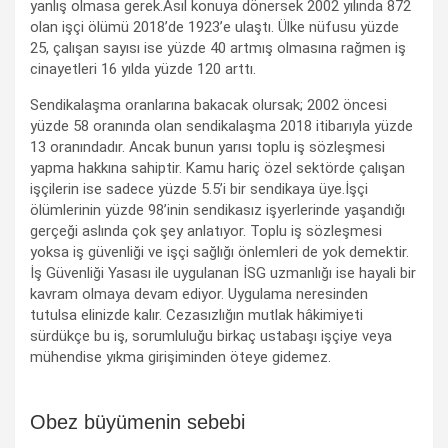
yanlış olmasa gerek.Asıl konuya dönersek 2002 yılında 872
olan işçi ölümü 2018’de 1923’e ulaştı. Ülke nüfusu yüzde
25, çalışan sayısı ise yüzde 40 artmış olmasına rağmen iş
cinayetleri 16 yılda yüzde 120 arttı.
Sendikalaşma oranlarına bakacak olursak; 2002 öncesi
yüzde 58 oranında olan sendikalaşma 2018 itibarıyla yüzde
13 oranındadır. Ancak bunun yarısı toplu iş sözleşmesi
yapma hakkına sahiptir. Kamu hariç özel sektörde çalışan
işçilerin ise sadece yüzde 5.5’i bir sendikaya üye.İşçi
ölümlerinin yüzde 98’inin sendikasız işyerlerinde yaşandığı
gerçeği aslında çok şey anlatıyor. Toplu iş sözleşmesi
yoksa iş güvenliği ve işçi sağlığı önlemleri de yok demektir.
İş Güvenliği Yasası ile uygulanan İSG uzmanlığı ise hayali bir
kavram olmaya devam ediyor. Uygulama neresinden
tutulsa elinizde kalır. Cezasızlığın mutlak hâkimiyeti
sürdükçe bu iş, sorumluluğu birkaç ustabaşı işçiye veya
mühendise yıkma girişiminden öteye gidemez.
Obez büyümenin sebebi