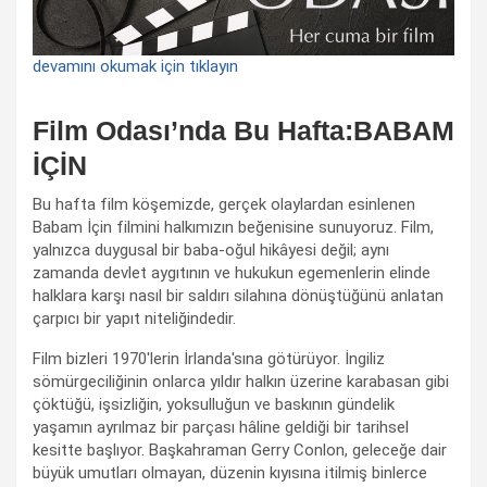
devamını okumak için tıklayın
Film Odası’nda Bu Hafta:BABAM
İÇİN
Bu hafta film köşemizde, gerçek olaylardan esinlenen
Babam İçin filmini halkımızın beğenisine sunuyoruz. Film,
yalnızca duygusal bir baba-oğul hikâyesi değil; aynı
zamanda devlet aygıtının ve hukukun egemenlerin elinde
halklara karşı nasıl bir saldırı silahına dönüştüğünü anlatan
çarpıcı bir yapıt niteliğindedir.
Film bizleri 1970'lerin İrlanda'sına götürüyor. İngiliz
sömürgeciliğinin onlarca yıldır halkın üzerine karabasan gibi
çöktüğü, işsizliğin, yoksulluğun ve baskının gündelik
yaşamın ayrılmaz bir parçası hâline geldiği bir tarihsel
kesitte başlıyor. Başkahraman Gerry Conlon, geleceğe dair
büyük umutları olmayan, düzenin kıyısına itilmiş binlerce