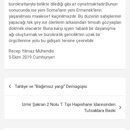
bürokratlarıyla birlikte dilediği gibi at oynatmaktadır.Bunun
sonucunda ise yeni Soma’ların yeni Ermenek’lerin
yaşanılması maalesef kaçınılmazdır. Bu düzenin sahiplerinin
yapacağı tek şey ise ölenlerin arkasından timsah gözyaşları
dökmek olacaktır. Buna karşı işyeri tabanlı bir dayanışma
ağı oluşturmak ve bürokratik gericilikten uzak bir
örgütlenme yolu bu gidişatı tersine çevirebilir.
Recep Yılmaz Mühendis
5 Ekim 2019 Cumhuriyet
Yazı
Tahliye ve “Bağımsız yargı” Demagojisi
dolaşımı
İzmir Şakran 2 Nolu T Tipi Hapishane İdaresinden
Tutsaklara Baskı