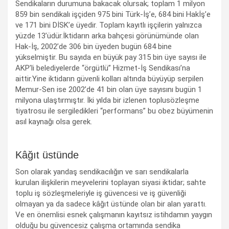
Sendikaların durumuna bakacak olursak; toplam 1 milyon
859 bin sendikalı işçiden 975 bini Türk-İş’e, 684 bini Hakİş’e
ve 171 bini DİSK’e üyedir. Toplam kayıtlı işçilerin yalnızca
yüzde 13’üdür.İktidarın arka bahçesi görünümünde olan
Hak-İş, 2002’de 306 bin üyeden bugün 684 bine
yükselmiştir. Bu sayıda en büyük pay 315 bin üye sayısı ile
AKP’li belediyelerde “örgütlü” Hizmet-İş Sendikası’na
aittir.Yine iktidarın güvenli kolları altında büyüyüp serpilen
Memur-Sen ise 2002’de 41 bin olan üye sayısını bugün 1
milyona ulaştırmıştır. İki yılda bir izlenen toplusözleşme
tiyatrosu ile sergiledikleri “performans” bu obez büyümenin
asıl kaynağı olsa gerek.
Kâğıt üstünde
Son olarak yandaş sendikacılığın ve sarı sendikalarla
kurulan ilişkilerin meyvelerini toplayan siyasi iktidar; sahte
toplu iş sözleşmeleriyle iş güvencesi ve iş güvenliği
olmayan ya da sadece kâğıt üstünde olan bir alan yarattı.
Ve en önemlisi esnek çalışmanın kayıtsız istihdamın yaygın
olduğu bu güvencesiz çalışma ortamında sendika