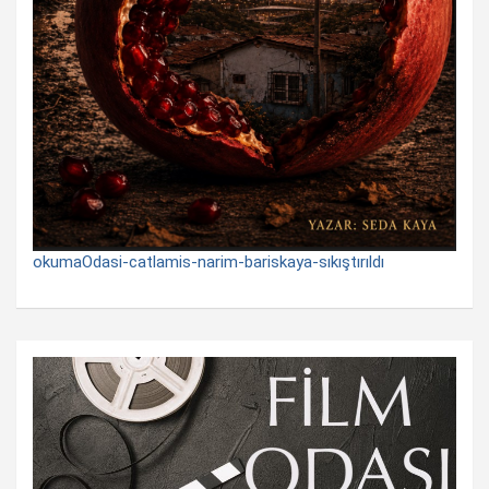
okumaOdasi-catlamis-narim-bariskaya-sıkıştırıldı