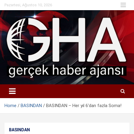
Skip
Pazartesi, Ağustos 10, 2026
to
content
Home
BASINDAN
BASINDAN – Her yıl 6’dan fazla Soma!
BASINDAN