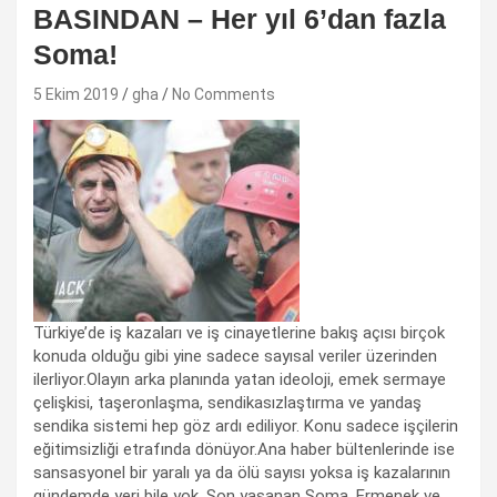
BASINDAN – Her yıl 6’dan fazla
Soma!
5 Ekim 2019
gha
No Comments
Türkiye’de iş kazaları ve iş cinayetlerine bakış açısı birçok
konuda olduğu gibi yine sadece sayısal veriler üzerinden
ilerliyor.Olayın arka planında yatan ideoloji, emek sermaye
çelişkisi, taşeronlaşma, sendikasızlaştırma ve yandaş
sendika sistemi hep göz ardı ediliyor. Konu sadece işçilerin
eğitimsizliği etrafında dönüyor.Ana haber bültenlerinde ise
sansasyonel bir yaralı ya da ölü sayısı yoksa iş kazalarının
gündemde yeri bile yok. Son yaşanan Soma, Ermenek ve