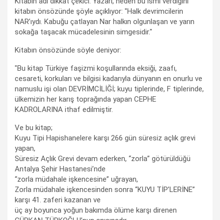
Kitabın adı dikkat çekici. Yazarı, neden bu ismi verdiğini
kitabın önsözünde şöyle açıklıyor: "Halk devrimcilerin
NAR’ıydı. Kabuğu çatlayan Nar halkın olgunlaşan ve yarın
sokağa taşacak mücadelesinin simgesidir."
Kitabın önsözünde söyle deniyor:
"Bu kitap Türkiye faşizmi koşullarında eksiği, zaafı,
cesareti, korkuları ve bilgisi kadarıyla dünyanın en onurlu ve
namuslu işi olan DEVRİMCİLİĞİ; kuyu tiplerinde, F tiplerinde,
ülkemizin her karış toprağında yapan CEPHE
KADROLARINA ithaf edilmiştir.
Ve bu kitap;
Kuyu Tipi Hapishanelere karşı 266 gün süresiz açlık grevi
yapan,
Süresiz Açlık Grevi devam ederken, “zorla” götürüldüğü
Antalya Şehir Hastanesi’nde
“zorla müdahale işkencesine” uğrayan,
Zorla müdahale işkencesinden sonra “KUYU TİP’LERİNE”
karşı 41. zaferi kazanan ve
üç ay boyunca yoğun bakımda ölüme karşı direnen