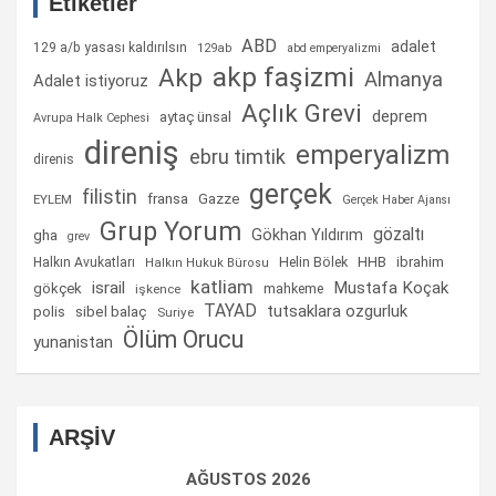
Etiketler
ABD
adalet
129 a/b yasası kaldırılsın
129ab
abd emperyalizmi
akp faşizmi
Akp
Almanya
Adalet istiyoruz
Açlık Grevi
deprem
aytaç ünsal
Avrupa Halk Cephesi
direniş
emperyalizm
ebru timtik
direnis
gerçek
filistin
fransa
Gazze
EYLEM
Gerçek Haber Ajansı
Grup Yorum
gözaltı
gha
Gökhan Yıldırım
grev
Helin Bölek
HHB
ibrahim
Halkın Avukatları
Halkın Hukuk Bürosu
katliam
israil
Mustafa Koçak
gökçek
mahkeme
işkence
TAYAD
tutsaklara ozgurluk
sibel balaç
polis
Suriye
Ölüm Orucu
yunanistan
ARŞİV
AĞUSTOS 2026