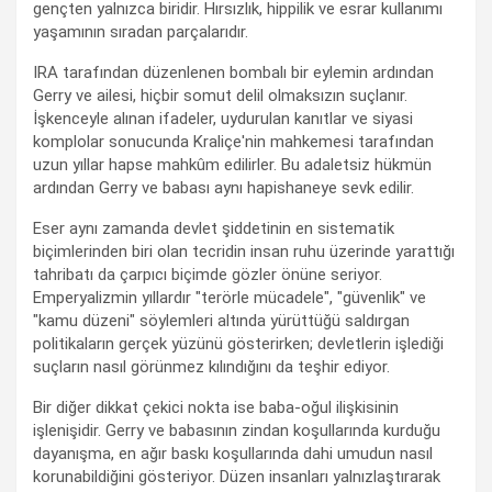
gençten yalnızca biridir. Hırsızlık, hippilik ve esrar kullanımı
yaşamının sıradan parçalarıdır.
IRA tarafından düzenlenen bombalı bir eylemin ardından
Gerry ve ailesi, hiçbir somut delil olmaksızın suçlanır.
İşkenceyle alınan ifadeler, uydurulan kanıtlar ve siyasi
komplolar sonucunda Kraliçe'nin mahkemesi tarafından
uzun yıllar hapse mahkûm edilirler. Bu adaletsiz hükmün
ardından Gerry ve babası aynı hapishaneye sevk edilir.
Eser aynı zamanda devlet şiddetinin en sistematik
biçimlerinden biri olan tecridin insan ruhu üzerinde yarattığı
tahribatı da çarpıcı biçimde gözler önüne seriyor.
Emperyalizmin yıllardır "terörle mücadele", "güvenlik" ve
"kamu düzeni" söylemleri altında yürüttüğü saldırgan
politikaların gerçek yüzünü gösterirken; devletlerin işlediği
suçların nasıl görünmez kılındığını da teşhir ediyor.
Bir diğer dikkat çekici nokta ise baba-oğul ilişkisinin
işlenişidir. Gerry ve babasının zindan koşullarında kurduğu
dayanışma, en ağır baskı koşullarında dahi umudun nasıl
korunabildiğini gösteriyor. Düzen insanları yalnızlaştırarak