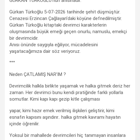
GÜRKAN TÜRKOĞLU’nun anısınadır.
Gürkan Türkoğlu 5-07-2026 tarihinde şehit düşmüştür.
Cenazesi Erzincan Çağlayan’daki köyüne defnedilmiştir.
Gürkan Türkoğlu kitaptaki devrimci karakterlerin
oluşmasında büyük emeği geçen onurlu, namuslu, emekçi
bir devrimcidir.
Anısı önünde saygıyla eğiliyor, mücadelesini
yaşatacağımıza dair söz veriyoruz.
°°°
Neden ÇATLAMIŞ NAR’IM ?
Devrimcilik halkla birlikte yaşamak ve halka gitmek deriz her
zaman. Her devrimci bunu kendi pratiğinde farklı yollarla
somutlar. Kimi kapı kapı gezip kitle çalışması
yapar, kimi hazır emek verilmiş ilişkileri geliştirir, kimi
esnafın kapısını aşındırır.. halka gitmek kavramı hayatın
içinde öğrenilir.
Yoksul bir mahallede devrimcileri hiç tanımayan insanlara