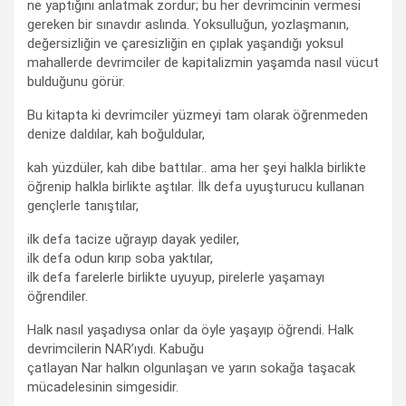
ne yaptığını anlatmak zordur; bu her devrimcinin vermesi
gereken bir sınavdır aslında. Yoksulluğun, yozlaşmanın,
değersizliğin ve çaresizliğin en çıplak yaşandığı yoksul
mahallerde devrimciler de kapitalizmin yaşamda nasıl vücut
bulduğunu görür.
Bu kitapta ki devrimciler yüzmeyi tam olarak öğrenmeden
denize daldılar, kah boğuldular,
kah yüzdüler, kah dibe battılar.. ama her şeyi halkla birlikte
öğrenip halkla birlikte aştılar. İlk defa uyuşturucu kullanan
gençlerle tanıştılar,
ilk defa tacize uğrayıp dayak yediler,
ilk defa odun kırıp soba yaktılar,
ilk defa farelerle birlikte uyuyup, pirelerle yaşamayı
öğrendiler.
Halk nasıl yaşadıysa onlar da öyle yaşayıp öğrendi. Halk
devrimcilerin NAR’ıydı. Kabuğu
çatlayan Nar halkın olgunlaşan ve yarın sokağa taşacak
mücadelesinin simgesidir.