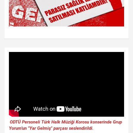
ODTÜ Personeli Türk Halk Müziği Korosu konserinde Grup
Yorum'un "Yar Gelmiş" parçası seslendirildi.