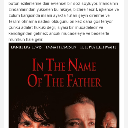
bütün ezilenlerine dair evrensel bir söz söylüyor. İrlanda'nın
zindanlarından yükselen bu hikâye, bizlere tecrit, işkence ve
zulüm karşısında insanı ayakta tutan şeyin direnme ve
teslim olmama iradesi olduğunu bir kez daha gösteriyor.
Çünkü adalet hukuki değil, siyasi bir mücadeledir ve
kendiliğinden gelmez; ancak mücadeleyle ve bedellerle
mümkün hâle gelir.