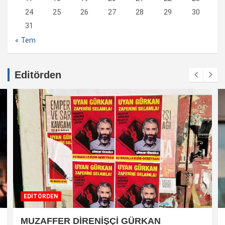
24
25
26
27
28
29
30
31
« Tem
Editörden
EDİTÖRDEN
MUZAFFER DİRENİŞÇİ GÜRKAN