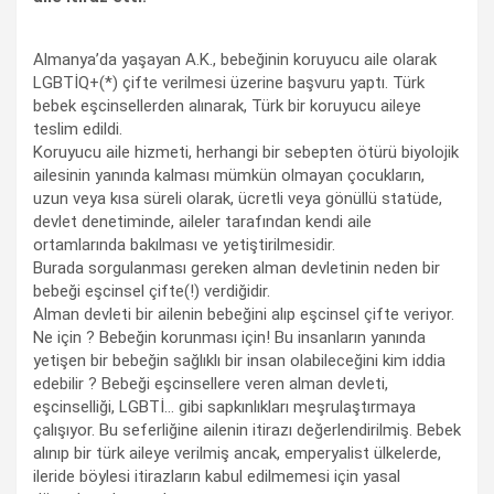
Almanya’da yaşayan A.K., bebeğinin koruyucu aile olarak
LGBTİQ+(*) çifte verilmesi üzerine başvuru yaptı. Türk
bebek eşcinsellerden alınarak, Türk bir koruyucu aileye
teslim edildi.
Koruyucu aile hizmeti, herhangi bir sebepten ötürü biyolojik
ailesinin yanında kalması mümkün olmayan çocukların,
uzun veya kısa süreli olarak, ücretli veya gönüllü statüde,
devlet denetiminde, aileler tarafından kendi aile
ortamlarında bakılması ve yetiştirilmesidir.
Burada sorgulanması gereken alman devletinin neden bir
bebeği eşcinsel çifte(!) verdiğidir.
Alman devleti bir ailenin bebeğini alıp eşcinsel çifte veriyor.
Ne için ? Bebeğin korunması için! Bu insanların yanında
yetişen bir bebeğin sağlıklı bir insan olabileceğini kim iddia
edebilir ? Bebeği eşcinsellere veren alman devleti,
eşcinselliği, LGBTİ… gibi sapkınlıkları meşrulaştırmaya
çalışıyor. Bu seferliğine ailenin itirazı değerlendirilmiş. Bebek
alınıp bir türk aileye verilmiş ancak, emperyalist ülkelerde,
ileride böylesi itirazların kabul edilmemesi için yasal