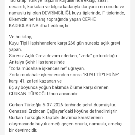
"Bu kitap Türkiye faşizmi koşullarında eksiği, zaafı,
cesareti, korkuları ve bilgisi kadarıyla dünyanın en onurlu ve
namuslu işi olan DEVRİMCİLİĞİ; kuyu tiplerinde, F tiplerinde,
ülkemizin her karış toprağında yapan CEPHE
KADROLARINA ithaf edilmiştir.
Ve bu kitap;
Kuyu Tipi Hapishanelere karşı 266 gün süresiz açlık grevi
yapan,
Süresiz Açlık Grevi devam ederken, “zorla” götürüldüğü
Antalya Şehir Hastanesi’nde
“zorla müdahale işkencesine” uğrayan,
Zorla müdahale işkencesinden sonra “KUYU TİP’LERİNE”
karşı 41. zaferi kazanan ve
üç ay boyunca yoğun bakımda ölüme karşı direnen
GÜRKAN TÜRKOĞLU’nun anısınadır.
Gürkan Türkoğlu 5-07-2026 tarihinde şehit düşmüştür.
Cenazesi Erzincan Çağlayan’daki köyüne defnedilmiştir.
Gürkan Türkoğlu kitaptaki devrimci karakterlerin
oluşmasında büyük emeği geçen onurlu, namuslu, emekçi
bir devrimcidir.