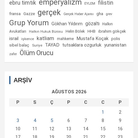
emperyalizm
ebru timtik
filistin
EYLEM
gerçek
fransa
gha
Gazze
Gerçek Haber Ajansı
grev
Grup Yorum
gözaltı
Gökhan Yıldırım
Halkın
Helin Bölek
HHB
ibrahim gökçek
Avukatları
Halkın Hukuk Bürosu
katliam
israil
Mustafa Koçak
mahkeme
polis
işkence
TAYAD
tutsaklara ozgurluk
yunanistan
sibel balaç
Suriye
Ölüm Orucu
zafer
ARŞİV
AĞUSTOS 2026
P
S
Ç
P
C
C
P
1
2
3
4
5
6
7
8
9
10
11
12
13
14
15
16
17
18
19
20
21
22
23