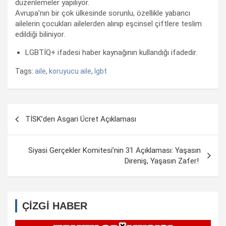
düzenlemeler yapılıyor.
Avrupa’nın bir çok ülkesinde sorunlu, özellikle yabancı
ailelerin çocukları ailelerden alınıp eşcinsel çiftlere teslim
edildiği biliniyor.
LGBTİQ+ ifadesi haber kaynağının kullandığı ifadedir.
Tags:
aile
,
koruyucu aile
,
lgbt
Yazı
TİSK’den Asgari Ücret Açıklaması
dolaşımı
Siyasi Gerçekler Komitesi’nin 31 Açıklaması: Yaşasın
Direniş, Yaşasın Zafer!
ÇİZGİ HABER