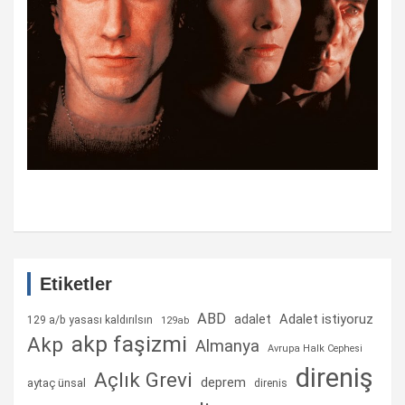
Etiketler
ABD
Adalet istiyoruz
adalet
129 a/b yasası kaldırılsın
129ab
akp faşizmi
Akp
Almanya
Avrupa Halk Cephesi
direniş
Açlık Grevi
deprem
aytaç ünsal
direnis