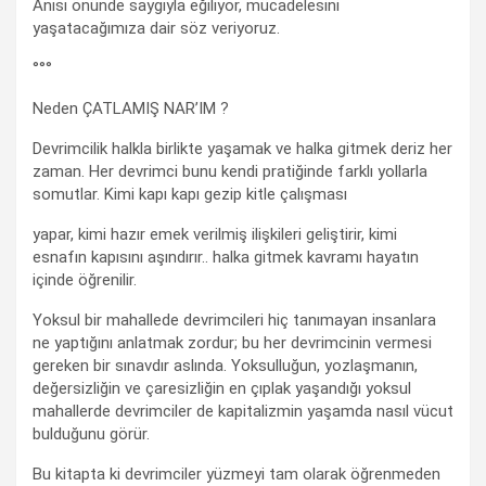
Anısı önünde saygıyla eğiliyor, mücadelesini
yaşatacağımıza dair söz veriyoruz.
°°°
Neden ÇATLAMIŞ NAR’IM ?
Devrimcilik halkla birlikte yaşamak ve halka gitmek deriz her
zaman. Her devrimci bunu kendi pratiğinde farklı yollarla
somutlar. Kimi kapı kapı gezip kitle çalışması
yapar, kimi hazır emek verilmiş ilişkileri geliştirir, kimi
esnafın kapısını aşındırır.. halka gitmek kavramı hayatın
içinde öğrenilir.
Yoksul bir mahallede devrimcileri hiç tanımayan insanlara
ne yaptığını anlatmak zordur; bu her devrimcinin vermesi
gereken bir sınavdır aslında. Yoksulluğun, yozlaşmanın,
değersizliğin ve çaresizliğin en çıplak yaşandığı yoksul
mahallerde devrimciler de kapitalizmin yaşamda nasıl vücut
bulduğunu görür.
Bu kitapta ki devrimciler yüzmeyi tam olarak öğrenmeden