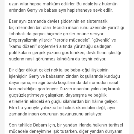
uzun yıllar hapse mahkûm edilirler. Bu adaletsiz hükmün
ardından Gerry ve babası aynı hapishaneye sevk edilir.
Eser aynı zamanda devlet şiddetinin en sistematik
biçimlerinden biri olan tecridin insan ruhu üzerinde yarattığı
tahribatı da çarpıcı biçimde gözler önüne seriyor.
Emperyalizmin yıllardır "terörle mücadele", "güvenlik" ve
"kamu düzeni" söylemleri altında yürüttüğü saldırgan
politikaların gerçek yüzünü gösterirken; devletlerin işlediği
suçların nasıl görünmez kılındığını da teşhir ediyor.
Bir diğer dikkat çekici nokta ise baba-oğul ilişkisinin
işlenişidir. Gerry ve babasının zindan koşullarında kurduğu
dayanışma, en ağır baskı koşullarında dahi umudun nasıl
korunabildiğini gösteriyor. Düzen insanları yalnızlaştırarak
güçsüzleştirmeye çalışırken, dayanışma ve bağlılık
ezilenlerin elindeki en güçlü silahlardan biri hâline geliyor.
Film bu yönüyle yalnızca bir hukuk skandalını değil, aynı
zamanda insan onurunun savunusunu anlatıyor.
Son tahlilde Babam İçin, bir yandan İrlanda halkının tarihsel
mücadele deneyimine ışık tutarken, diğer yandan dünyanın