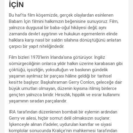
İÇİN
Bu hafta film köşemizde, gerçek olaylardan esinlenen
Babam İçin filmini halkımızın beğenisine sunuyoruz. Film,
yalnızca duygusal bir baba-oğul hikâyesi değil; aynı
zamanda devlet aygıtının ve hukukun egemenlerin elinde
halklara karşı nasıl bir saldırı silahına dönüştüğünü anlatan
çarpıcı bir yapıt niteliğindedir.
Film bizleri 1970'lerin İrlanda'sına götürüyor. İngiliz
sömürgeciliğinin onlarca yıldır halkın üzerine karabasan gibi
çöktüğü, işsizliğin, yoksulluğun ve baskının gündelik
yaşamın ayrılmaz bir parçası hâline geldiği bir tarihsel
kesitte başlıyor. Başkahraman Gerry Conlon, geleceğe dair
büyük umutları olmayan, düzenin kıyısına itilmiş binlerce
gençten yalnızca biridir. Hırsızlık, hippilik ve esrar kullanımı
yaşamının sıradan parçalarıdır.
IRA tarafından düzenlenen bombalı bir eylemin ardından
Gerry ve ailesi, hiçbir somut delil olmaksızın suçlanır.
İşkenceyle alınan ifadeler, uydurulan kanıtlar ve siyasi
komplolar sonucunda Kraliçe'nin mahkemesi tarafından