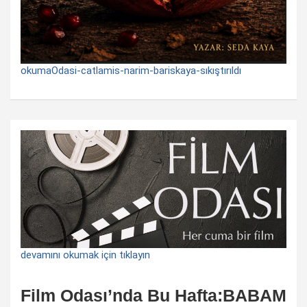
okumaOdasi-catlamis-narim-bariskaya-sıkıştırıldı
devamını okumak için tıklayın
Film Odası’nda Bu Hafta:BABAM