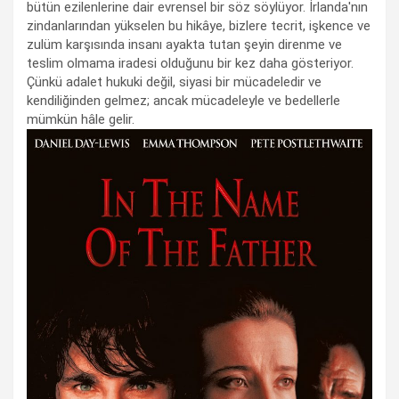
bütün ezilenlerine dair evrensel bir söz söylüyor. İrlanda'nın
zindanlarından yükselen bu hikâye, bizlere tecrit, işkence ve
zulüm karşısında insanı ayakta tutan şeyin direnme ve
teslim olmama iradesi olduğunu bir kez daha gösteriyor.
Çünkü adalet hukuki değil, siyasi bir mücadeledir ve
kendiliğinden gelmez; ancak mücadeleyle ve bedellerle
mümkün hâle gelir.