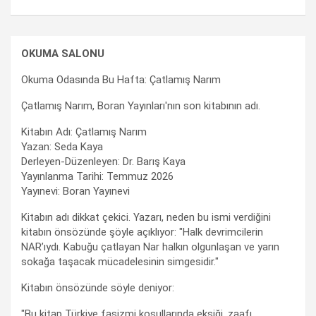
OKUMA SALONU
Okuma Odasında Bu Hafta: Çatlamış Narım
Çatlamış Narım, Boran Yayınları'nın son kitabının adı.
Kitabın Adı: Çatlamış Narım
Yazan: Seda Kaya
Derleyen-Düzenleyen: Dr. Barış Kaya
Yayınlanma Tarihi: Temmuz 2026
Yayınevi: Boran Yayınevi
Kitabın adı dikkat çekici. Yazarı, neden bu ismi verdiğini
kitabın önsözünde şöyle açıklıyor: "Halk devrimcilerin
NAR’ıydı. Kabuğu çatlayan Nar halkın olgunlaşan ve yarın
sokağa taşacak mücadelesinin simgesidir."
Kitabın önsözünde söyle deniyor:
"Bu kitap Türkiye faşizmi koşullarında eksiği, zaafı,