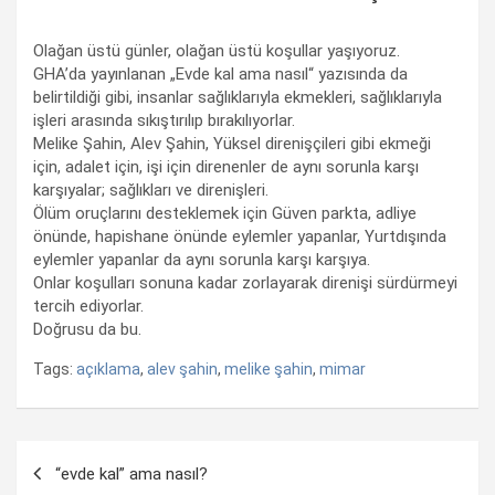
Olağan üstü günler, olağan üstü koşullar yaşıyoruz.
GHA’da yayınlanan „Evde kal ama nasıl“ yazısında da
belirtildiği gibi, insanlar sağlıklarıyla ekmekleri, sağlıklarıyla
işleri arasında sıkıştırılıp bırakılıyorlar.
Melike Şahin, Alev Şahin, Yüksel direnişçileri gibi ekmeği
için, adalet için, işi için direnenler de aynı sorunla karşı
karşıyalar; sağlıkları ve direnişleri.
Ölüm oruçlarını desteklemek için Güven parkta, adliye
önünde, hapishane önünde eylemler yapanlar, Yurtdışında
eylemler yapanlar da aynı sorunla karşı karşıya.
Onlar koşulları sonuna kadar zorlayarak direnişi sürdürmeyi
tercih ediyorlar.
Doğrusu da bu.
Tags:
açıklama
,
alev şahin
,
melike şahin
,
mimar
Yazı
“evde kal” ama nasıl?
dolaşımı