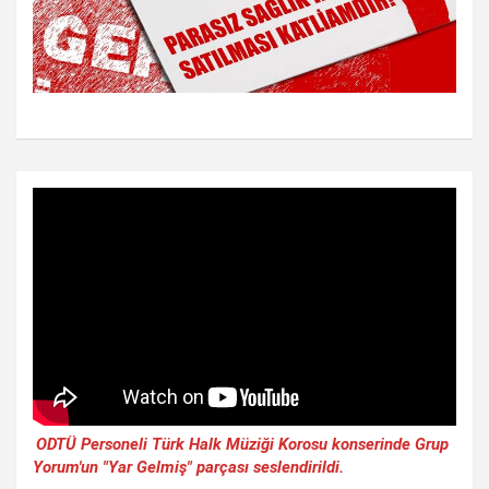
ODTÜ Personeli Türk Halk Müziği Korosu konserinde Grup
Yorum'un "Yar Gelmiş" parçası seslendirildi.