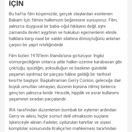
İÇİN
Bu hafta film köşemizde, gerçek olaylardan esinlenen
Babam İçin filmini halkımızın beğenisine sunuyoruz. Film,
yalnızca duygusal bir baba-oğul hikâyesi değil; aynı
zamanda devlet aygıtının ve hukukun egemenlerin elinde
halklara karşı nasıl bir saldırı silahına dönüştüğünü anlatan
çarpıcı bir yapıt niteliğindedir.
Film bizleri 1970'lerin İrlanda'sına götürüyor. İngiliz
sömürgeciliğinin onlarca yıldır halkın üzerine karabasan gibi
çöktüğü, işsizliğin, yoksulluğun ve baskının gündelik
yaşamın ayrılmaz bir parçası hâline geldiği bir tarihsel
kesitte başlıyor. Başkahraman Gerry Conlon, geleceğe dair
büyük umutları olmayan, düzenin kıyısına itilmiş binlerce
gençten yalnızca biridir. Hırsızlık, hippilik ve esrar kullanımı
yaşamının sıradan parçalarıdır.
IRA tarafından düzenlenen bombalı bir eylemin ardından
Gerry ve ailesi, hiçbir somut delil olmaksızın suçlanır.
İşkenceyle alınan ifadeler, uydurulan kanıtlar ve siyasi
komplolar sonucunda Kraliçe'nin mahkemesi tarafından