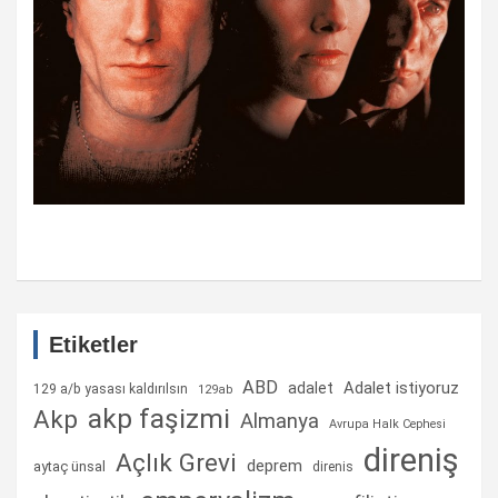
Etiketler
ABD
Adalet istiyoruz
adalet
129 a/b yasası kaldırılsın
129ab
akp faşizmi
Akp
Almanya
Avrupa Halk Cephesi
direniş
Açlık Grevi
deprem
aytaç ünsal
direnis