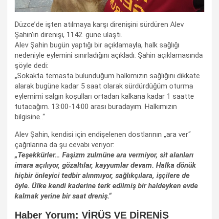
Düzce’de işten atılmaya karşı direnişini sürdüren Alev
Şahin’in direnişi, 1142. güne ulaştı.
Alev Şahin bugün yaptığı bir açıklamayla, halk sağlığı
nedeniyle eylemini sınırladığını açıkladı. Şahin açıklamasında
şöyle dedi:
„Sokakta temasta bulunduğum halkımızın sağlığını dikkate
alarak bugüne kadar 5 saat olarak sürdürdüğüm oturma
eylemimi salgın koşulları ortadan kalkana kadar 1 saatte
tutacağım. 13:00-14:00 arası buradayım. Halkımızın
bilgisine..“
Alev Şahin, kendisi için endişelenen dostlarının „ara ver“
çağrılarına da şu cevabı veriyor:
„Teşekkürler… Faşizm zulmüne ara vermiyor, sit alanları
imara açılıyor, gözaltılar, kayyumlar devam. Halka dönük
hiçbir önleyici tedbir alınmıyor, sağlıkçılara, işçilere de
öyle. Ülke kendi kaderine terk edilmiş bir haldeyken evde
kalmak yerine bir saat dreniş.“
Haber Yorum: VİRÜS VE DİRENİŞ