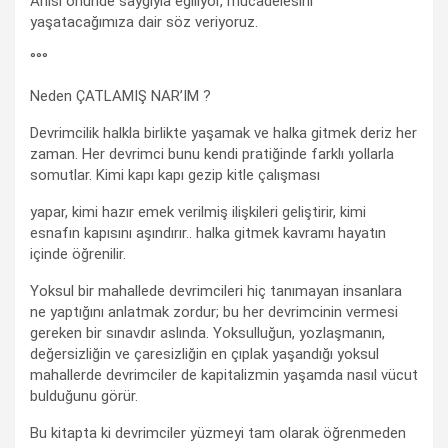
Anısı önünde saygıyla eğiliyor, mücadelesini
yaşatacağımıza dair söz veriyoruz.
°°°
Neden ÇATLAMIŞ NAR’IM ?
Devrimcilik halkla birlikte yaşamak ve halka gitmek deriz her
zaman. Her devrimci bunu kendi pratiğinde farklı yollarla
somutlar. Kimi kapı kapı gezip kitle çalışması
yapar, kimi hazır emek verilmiş ilişkileri geliştirir, kimi
esnafın kapısını aşındırır.. halka gitmek kavramı hayatın
içinde öğrenilir.
Yoksul bir mahallede devrimcileri hiç tanımayan insanlara
ne yaptığını anlatmak zordur; bu her devrimcinin vermesi
gereken bir sınavdır aslında. Yoksulluğun, yozlaşmanın,
değersizliğin ve çaresizliğin en çıplak yaşandığı yoksul
mahallerde devrimciler de kapitalizmin yaşamda nasıl vücut
bulduğunu görür.
Bu kitapta ki devrimciler yüzmeyi tam olarak öğrenmeden