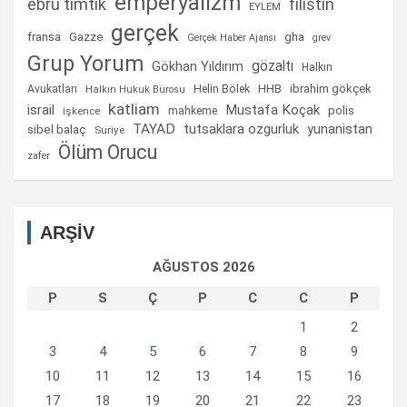
emperyalizm
ebru timtik
filistin
EYLEM
gerçek
fransa
gha
Gazze
Gerçek Haber Ajansı
grev
Grup Yorum
gözaltı
Gökhan Yıldırım
Halkın
Helin Bölek
HHB
ibrahim gökçek
Avukatları
Halkın Hukuk Bürosu
katliam
israil
Mustafa Koçak
mahkeme
polis
işkence
TAYAD
tutsaklara ozgurluk
yunanistan
sibel balaç
Suriye
Ölüm Orucu
zafer
ARŞİV
AĞUSTOS 2026
P
S
Ç
P
C
C
P
1
2
3
4
5
6
7
8
9
10
11
12
13
14
15
16
17
18
19
20
21
22
23