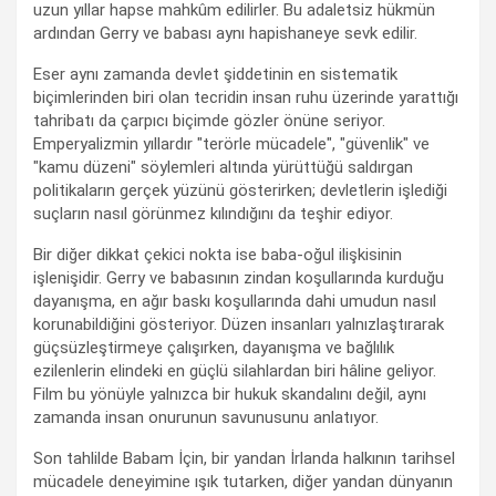
uzun yıllar hapse mahkûm edilirler. Bu adaletsiz hükmün
ardından Gerry ve babası aynı hapishaneye sevk edilir.
Eser aynı zamanda devlet şiddetinin en sistematik
biçimlerinden biri olan tecridin insan ruhu üzerinde yarattığı
tahribatı da çarpıcı biçimde gözler önüne seriyor.
Emperyalizmin yıllardır "terörle mücadele", "güvenlik" ve
"kamu düzeni" söylemleri altında yürüttüğü saldırgan
politikaların gerçek yüzünü gösterirken; devletlerin işlediği
suçların nasıl görünmez kılındığını da teşhir ediyor.
Bir diğer dikkat çekici nokta ise baba-oğul ilişkisinin
işlenişidir. Gerry ve babasının zindan koşullarında kurduğu
dayanışma, en ağır baskı koşullarında dahi umudun nasıl
korunabildiğini gösteriyor. Düzen insanları yalnızlaştırarak
güçsüzleştirmeye çalışırken, dayanışma ve bağlılık
ezilenlerin elindeki en güçlü silahlardan biri hâline geliyor.
Film bu yönüyle yalnızca bir hukuk skandalını değil, aynı
zamanda insan onurunun savunusunu anlatıyor.
Son tahlilde Babam İçin, bir yandan İrlanda halkının tarihsel
mücadele deneyimine ışık tutarken, diğer yandan dünyanın