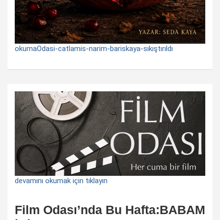
okumaOdasi-catlamis-narim-bariskaya-sıkıştırıldı
devamını okumak için tıklayın
Film Odası’nda Bu Hafta:BABAM