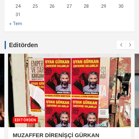
24
25
26
27
28
29
30
31
« Tem
Editörden
EDİTÖRDEN
MUZAFFER DİRENİŞÇİ GÜRKAN