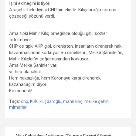
İşini ekmeğini istiyor.
Ataşehir belediyesi CHP’nin elinde. Kılıçdaroğlu sorunu
çözeceği sözünü verdi.
Ama tıpkı Mahir Kılıç örneğinde olduğu gibi, sözler
tutulmuyor.
CHP de tıpkı AKP gibi, direnişten, insanların direnerek hak
kazanmasından korkuyor. Bu örneklerin, Melike Şahinler’in,
Mahir Kılıçlar’ın çoğalmasından korkuyor.
Ama Melike Şahinler var.
ve hep olacaklar
Hem haksızlığa, hem Koronaya karşı direnerek,
kazanacağım diyor.
Kazanacak!
Tags:
chp
,
KHK
,
kılıçdaroğlu
,
mahir kılıç
,
melike şahin
,
mimarlar
Yazı
Alev Şahin’den Açıklama: “Oturma Eylemi Süremi