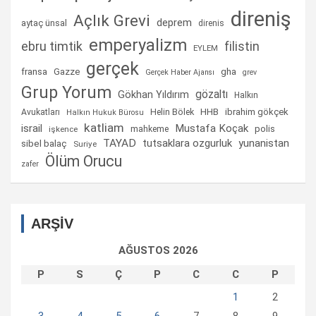
direniş
Açlık Grevi
deprem
aytaç ünsal
direnis
emperyalizm
ebru timtik
filistin
EYLEM
gerçek
fransa
gha
Gazze
Gerçek Haber Ajansı
grev
Grup Yorum
gözaltı
Gökhan Yıldırım
Halkın
Helin Bölek
HHB
ibrahim gökçek
Avukatları
Halkın Hukuk Bürosu
katliam
israil
Mustafa Koçak
mahkeme
polis
işkence
TAYAD
tutsaklara ozgurluk
yunanistan
sibel balaç
Suriye
Ölüm Orucu
zafer
ARŞİV
AĞUSTOS 2026
P
S
Ç
P
C
C
P
1
2
3
4
5
6
7
8
9