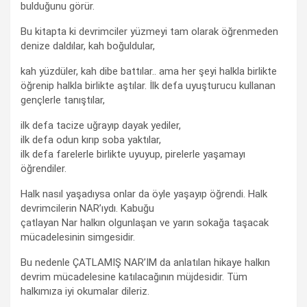
bulduğunu görür.
Bu kitapta ki devrimciler yüzmeyi tam olarak öğrenmeden
denize daldılar, kah boğuldular,
kah yüzdüler, kah dibe battılar.. ama her şeyi halkla birlikte
öğrenip halkla birlikte aştılar. İlk defa uyuşturucu kullanan
gençlerle tanıştılar,
ilk defa tacize uğrayıp dayak yediler,
ilk defa odun kırıp soba yaktılar,
ilk defa farelerle birlikte uyuyup, pirelerle yaşamayı
öğrendiler.
Halk nasıl yaşadıysa onlar da öyle yaşayıp öğrendi. Halk
devrimcilerin NAR’ıydı. Kabuğu
çatlayan Nar halkın olgunlaşan ve yarın sokağa taşacak
mücadelesinin simgesidir.
Bu nedenle ÇATLAMIŞ NAR’IM da anlatılan hikaye halkın
devrim mücadelesine katılacağının müjdesidir. Tüm
halkımıza iyi okumalar dileriz.