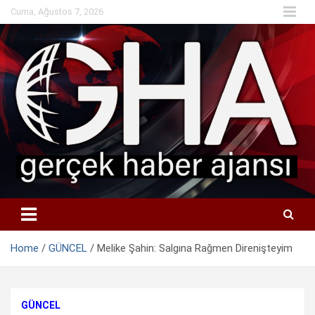
Skip
Cuma, Ağustos 7, 2026
to
content
Home
GÜNCEL
Melike Şahin: Salgına Rağmen Direnişteyim
GÜNCEL