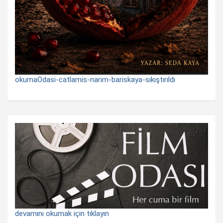
okumaOdasi-catlamis-narim-bariskaya-sıkıştırıldı
devamını okumak için tıklayın