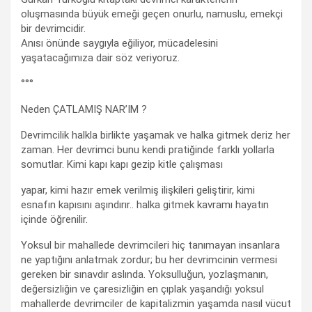
oluşmasında büyük emeği geçen onurlu, namuslu, emekçi
bir devrimcidir.
Anısı önünde saygıyla eğiliyor, mücadelesini
yaşatacağımıza dair söz veriyoruz.
°°°
Neden ÇATLAMIŞ NAR’IM ?
Devrimcilik halkla birlikte yaşamak ve halka gitmek deriz her
zaman. Her devrimci bunu kendi pratiğinde farklı yollarla
somutlar. Kimi kapı kapı gezip kitle çalışması
yapar, kimi hazır emek verilmiş ilişkileri geliştirir, kimi
esnafın kapısını aşındırır.. halka gitmek kavramı hayatın
içinde öğrenilir.
Yoksul bir mahallede devrimcileri hiç tanımayan insanlara
ne yaptığını anlatmak zordur; bu her devrimcinin vermesi
gereken bir sınavdır aslında. Yoksulluğun, yozlaşmanın,
değersizliğin ve çaresizliğin en çıplak yaşandığı yoksul
mahallerde devrimciler de kapitalizmin yaşamda nasıl vücut