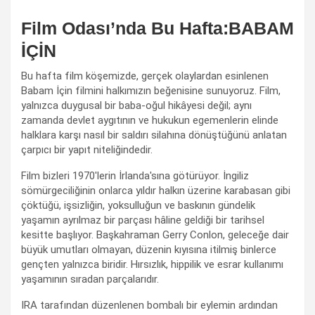
Film Odası’nda Bu Hafta:BABAM
İÇİN
Bu hafta film köşemizde, gerçek olaylardan esinlenen
Babam İçin filmini halkımızın beğenisine sunuyoruz. Film,
yalnızca duygusal bir baba-oğul hikâyesi değil; aynı
zamanda devlet aygıtının ve hukukun egemenlerin elinde
halklara karşı nasıl bir saldırı silahına dönüştüğünü anlatan
çarpıcı bir yapıt niteliğindedir.
Film bizleri 1970'lerin İrlanda'sına götürüyor. İngiliz
sömürgeciliğinin onlarca yıldır halkın üzerine karabasan gibi
çöktüğü, işsizliğin, yoksulluğun ve baskının gündelik
yaşamın ayrılmaz bir parçası hâline geldiği bir tarihsel
kesitte başlıyor. Başkahraman Gerry Conlon, geleceğe dair
büyük umutları olmayan, düzenin kıyısına itilmiş binlerce
gençten yalnızca biridir. Hırsızlık, hippilik ve esrar kullanımı
yaşamının sıradan parçalarıdır.
IRA tarafından düzenlenen bombalı bir eylemin ardından