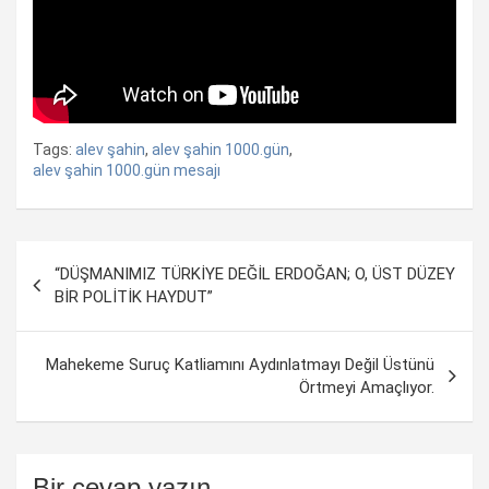
Tags:
alev şahin
,
alev şahin 1000.gün
,
alev şahin 1000.gün mesajı
Yazı
“DÜŞMANIMIZ TÜRKİYE DEĞİL ERDOĞAN; O, ÜST DÜZEY
dolaşımı
BİR POLİTİK HAYDUT”
Mahekeme Suruç Katliamını Aydınlatmayı Değil Üstünü
Örtmeyi Amaçlıyor.
Bir cevap yazın