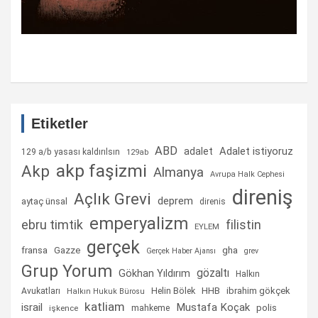
Etiketler
ABD
Adalet istiyoruz
adalet
129 a/b yasası kaldırılsın
129ab
akp faşizmi
Akp
Almanya
Avrupa Halk Cephesi
direniş
Açlık Grevi
deprem
aytaç ünsal
direnis
emperyalizm
ebru timtik
filistin
EYLEM
gerçek
fransa
gha
Gazze
Gerçek Haber Ajansı
grev
Grup Yorum
gözaltı
Gökhan Yıldırım
Halkın
Helin Bölek
HHB
ibrahim gökçek
Avukatları
Halkın Hukuk Bürosu
katliam
israil
Mustafa Koçak
mahkeme
polis
işkence