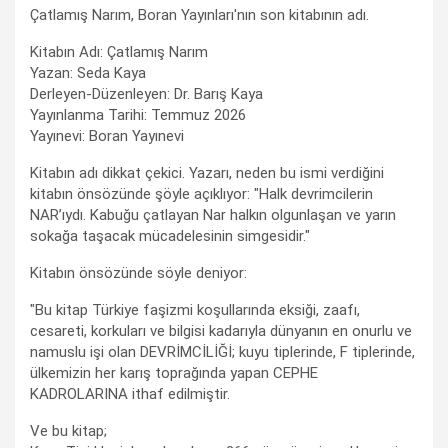
Çatlamış Narım, Boran Yayınları'nın son kitabının adı.
Kitabın Adı: Çatlamış Narım
Yazan: Seda Kaya
Derleyen-Düzenleyen: Dr. Barış Kaya
Yayınlanma Tarihi: Temmuz 2026
Yayınevi: Boran Yayınevi
Kitabın adı dikkat çekici. Yazarı, neden bu ismi verdiğini
kitabın önsözünde şöyle açıklıyor: "Halk devrimcilerin
NAR’ıydı. Kabuğu çatlayan Nar halkın olgunlaşan ve yarın
sokağa taşacak mücadelesinin simgesidir."
Kitabın önsözünde söyle deniyor:
"Bu kitap Türkiye faşizmi koşullarında eksiği, zaafı,
cesareti, korkuları ve bilgisi kadarıyla dünyanın en onurlu ve
namuslu işi olan DEVRİMCİLİĞİ; kuyu tiplerinde, F tiplerinde,
ülkemizin her karış toprağında yapan CEPHE
KADROLARINA ithaf edilmiştir.
Ve bu kitap;