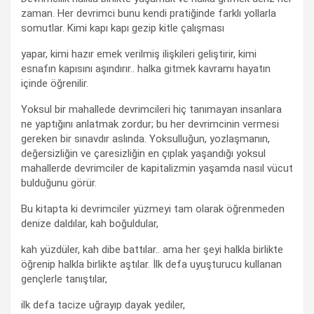
zaman. Her devrimci bunu kendi pratiğinde farklı yollarla
somutlar. Kimi kapı kapı gezip kitle çalışması
yapar, kimi hazır emek verilmiş ilişkileri geliştirir, kimi
esnafın kapısını aşındırır.. halka gitmek kavramı hayatın
içinde öğrenilir.
Yoksul bir mahallede devrimcileri hiç tanımayan insanlara
ne yaptığını anlatmak zordur; bu her devrimcinin vermesi
gereken bir sınavdır aslında. Yoksulluğun, yozlaşmanın,
değersizliğin ve çaresizliğin en çıplak yaşandığı yoksul
mahallerde devrimciler de kapitalizmin yaşamda nasıl vücut
bulduğunu görür.
Bu kitapta ki devrimciler yüzmeyi tam olarak öğrenmeden
denize daldılar, kah boğuldular,
kah yüzdüler, kah dibe battılar.. ama her şeyi halkla birlikte
öğrenip halkla birlikte aştılar. İlk defa uyuşturucu kullanan
gençlerle tanıştılar,
ilk defa tacize uğrayıp dayak yediler,