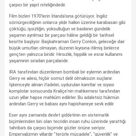
çarpıcı bir yapıt niteliğindedir.
Film bizleri 1970'lerin İrlanda'sına götürüyor. İngiliz
sömürgeciliğinin onlarca yıldır halkın üzerine karabasan gibi
çöktüğü, işsizliğin, yoksulluğun ve baskının gündelik
yaşamın ayrılmaz bir parçası hâline geldiği bir tarihsel
kesitte başlıyor. Başkahraman Gerry Conlon, geleceğe dair
büyük umutları olmayan, düzenin kıyısına itilmiş binlerce
gençten yalnızca biridir. Hırsızlık, hippilik ve esrar kullanımı
yaşamının sıradan parçalarıdır.
IRA tarafından düzenlenen bombalı bir eylemin ardından
Gerry ve ailesi, hiçbir somut delil olmaksızın suçlanır.
İşkenceyle alınan ifadeler, uydurulan kanıtlar ve siyasi
komplolar sonucunda Kraliçe'nin mahkemesi tarafından
uzun yıllar hapse mahkûm edilirler. Bu adaletsiz hükmün
ardından Gerry ve babası aynı hapishaneye sevk edilir.
Eser aynı zamanda devlet şiddetinin en sistematik
biçimlerinden biri olan tecridin insan ruhu üzerinde yarattığı
tahribatı da çarpıcı biçimde gözler önüne seriyor.
Emperyalizmin yıllardır "terörle mücadele", "güvenlik" ve