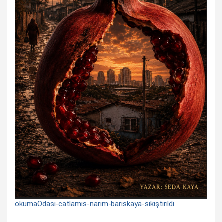
okumaOdasi-catlamis-narim-bariskaya-sıkıştırıldı