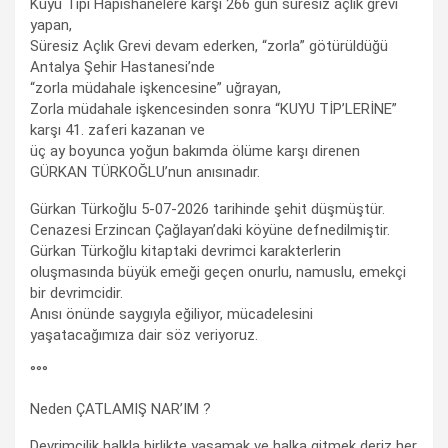
Kuyu Tipi Hapishanelere karşı 266 gün süresiz açlık grevi
yapan,
Süresiz Açlık Grevi devam ederken, “zorla” götürüldüğü
Antalya Şehir Hastanesi’nde
“zorla müdahale işkencesine” uğrayan,
Zorla müdahale işkencesinden sonra “KUYU TİP’LERİNE”
karşı 41. zaferi kazanan ve
üç ay boyunca yoğun bakımda ölüme karşı direnen
GÜRKAN TÜRKOĞLU’nun anısınadır.
Gürkan Türkoğlu 5-07-2026 tarihinde şehit düşmüştür.
Cenazesi Erzincan Çağlayan’daki köyüne defnedilmiştir.
Gürkan Türkoğlu kitaptaki devrimci karakterlerin
oluşmasında büyük emeği geçen onurlu, namuslu, emekçi
bir devrimcidir.
Anısı önünde saygıyla eğiliyor, mücadelesini
yaşatacağımıza dair söz veriyoruz.
°°°
Neden ÇATLAMIŞ NAR’IM ?
Devrimcilik halkla birlikte yaşamak ve halka gitmek deriz her