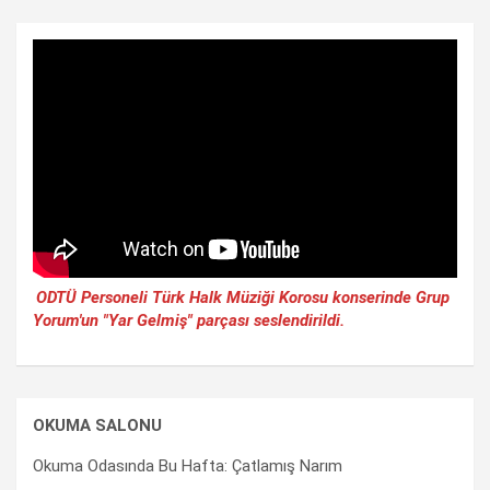
ODTÜ Personeli Türk Halk Müziği Korosu konserinde Grup
Yorum'un "Yar Gelmiş" parçası seslendirildi.
OKUMA SALONU
Okuma Odasında Bu Hafta: Çatlamış Narım