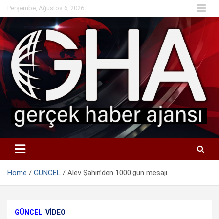
Skip
Perşembe, Ağustos 6, 2026
to
content
Home
GÜNCEL
Alev Şahin’den 1000.gün mesajı…
GÜNCEL
VIDEO