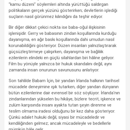
"kamu düzeni" söylemleri altında yürüttüğü saldırgan
politikaların gerçek yüzünü gösterirken; devletlerin işlediği
suçların nasıl görünmez kılındığını da teşhir ediyor.
Bir diğer dikkat çekici nokta ise baba-oğul ilişkisinin
işlenişidir. Gerry ve babasının zindan koşullarında kurduğu
dayanışma, en ağır baskı koşullarında dahi umudun nasıl
korunabildiğini gösteriyor. Düzen insanları yalnızlaştırarak
güçsüzleştirmeye çalışırken, dayanışma ve bağlılık
ezilenlerin elindeki en güçlü silahlardan biri hâline geliyor.
Film bu yönüyle yalnızca bir hukuk skandalını değil, aynı
zamanda insan onurunun savunusunu anlatıyor.
Son tahlilde Babam İçin, bir yandan İrlanda halkının tarihsel
mücadele deneyimine ışık tutarken, diğer yandan dünyanın
bütün ezilenlerine dair evrensel bir söz söylüyor. İrlanda'nın
zindanlarından yükselen bu hikâye, bizlere tecrit, işkence ve
zulüm karşısında insanı ayakta tutan şeyin direnme ve
teslim olmama iradesi olduğunu bir kez daha gösteriyor.
Çünkü adalet hukuki değil, siyasi bir mücadeledir ve
kendiliğinden gelmez; ancak mücadeleyle ve bedellerle
mümkün hâle gelir.