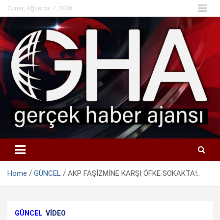
Skip
Cuma, Ağustos 7, 2026
to
content
Home
GÜNCEL
AKP FAŞİZMİNE KARŞI ÖFKE SOKAKTA!..
GÜNCEL
VIDEO