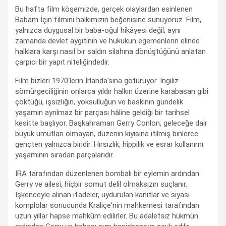
Bu hafta film köşemizde, gerçek olaylardan esinlenen
Babam İçin filmini halkımızın beğenisine sunuyoruz. Film,
yalnızca duygusal bir baba-oğul hikâyesi değil; aynı
zamanda devlet aygıtının ve hukukun egemenlerin elinde
halklara karşı nasıl bir saldırı silahına dönüştüğünü anlatan
çarpıcı bir yapıt niteliğindedir.
Film bizleri 1970'lerin İrlanda'sına götürüyor. İngiliz
sömürgeciliğinin onlarca yıldır halkın üzerine karabasan gibi
çöktüğü, işsizliğin, yoksulluğun ve baskının gündelik
yaşamın ayrılmaz bir parçası hâline geldiği bir tarihsel
kesitte başlıyor. Başkahraman Gerry Conlon, geleceğe dair
büyük umutları olmayan, düzenin kıyısına itilmiş binlerce
gençten yalnızca biridir. Hırsızlık, hippilik ve esrar kullanımı
yaşamının sıradan parçalarıdır.
IRA tarafından düzenlenen bombalı bir eylemin ardından
Gerry ve ailesi, hiçbir somut delil olmaksızın suçlanır.
İşkenceyle alınan ifadeler, uydurulan kanıtlar ve siyasi
komplolar sonucunda Kraliçe'nin mahkemesi tarafından
uzun yıllar hapse mahkûm edilirler. Bu adaletsiz hükmün