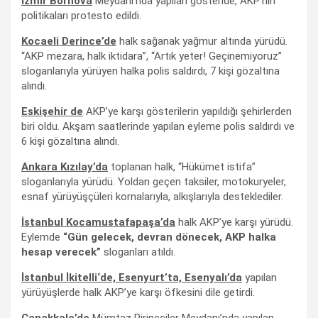
İzmir
Bornova
Meydanı’nda yapılan gösteride, AKP’nin
politikaları protesto edildi.
Kocaeli Derince’de
halk sağanak yağmur altında yürüdü.
“AKP mezara, halk iktidara”, “Artık yeter! Geçinemiyoruz”
sloganlarıyla yürüyen halka polis saldırdı, 7 kişi gözaltına
alındı.
Eskişehir
de
AKP’ye karşı gösterilerin yapıldığı şehirlerden
biri oldu. Akşam saatlerinde yapılan eyleme polis saldırdı ve
6 kişi gözaltına alındı.
Ankara
Kızılay’da
toplanan halk, “Hükümet istifa”
sloganlarıyla yürüdü. Yoldan geçen taksiler, motokuryeler,
esnaf yürüyüşçüleri kornalarıyla, alkışlarıyla desteklediler.
İstanbul Kocamustafapaşa’da
halk AKP’ye karşı yürüdü.
Eylemde
“Gün gelecek, devran dönecek, AKP halka
hesap verecek”
sloganları atıldı.
İstanbul İkitelli
‘de, Esenyurt’ta, Esenyalı’da
yapılan
yürüyüşlerde halk AKP’ye karşı öfkesini dile getirdi.
Çanakkale’de
Mümtaz Pirinççiler Meydanı’nda yapılan