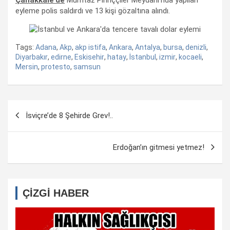
eyleme polis saldırdı ve 13 kişi gözaltına alındı.
Tags:
Adana
,
Akp
,
akp istifa
,
Ankara
,
Antalya
,
bursa
,
denizli
,
Diyarbakır
,
edirne
,
Eskisehir
,
hatay
,
İstanbul
,
izmir
,
kocaeli
,
Mersin
,
protesto
,
samsun
Yazı
İsviçre’de 8 Şehirde Grev!..
dolaşımı
Erdoğan’ın gitmesi yetmez!
ÇİZGİ HABER