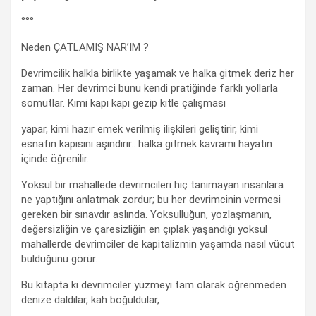
°°°
Neden ÇATLAMIŞ NAR’IM ?
Devrimcilik halkla birlikte yaşamak ve halka gitmek deriz her
zaman. Her devrimci bunu kendi pratiğinde farklı yollarla
somutlar. Kimi kapı kapı gezip kitle çalışması
yapar, kimi hazır emek verilmiş ilişkileri geliştirir, kimi
esnafın kapısını aşındırır.. halka gitmek kavramı hayatın
içinde öğrenilir.
Yoksul bir mahallede devrimcileri hiç tanımayan insanlara
ne yaptığını anlatmak zordur; bu her devrimcinin vermesi
gereken bir sınavdır aslında. Yoksulluğun, yozlaşmanın,
değersizliğin ve çaresizliğin en çıplak yaşandığı yoksul
mahallerde devrimciler de kapitalizmin yaşamda nasıl vücut
bulduğunu görür.
Bu kitapta ki devrimciler yüzmeyi tam olarak öğrenmeden
denize daldılar, kah boğuldular,