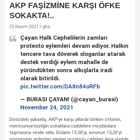
AKP FAŞİZMİNE KARŞI ÖFKE
SOKAKTA!..
25 Kasım 2021
gha
Çayan Halk Cephelilerin zamları
protesto eylemleri devam ediyor. Halkın
tencere tava döverek sloganlar atarak
destek verdiği eylem mahalle de
yüründükten sonra alkışlarla iradi
olarak bitirildi.
pic.twitter.com/DA8n84oRFb
— BURASI ÇAYAN! (@cayan_burasi)
November 24, 2021
Dövizdeki yükseliş, AKP’ye karşı yıllardır biriken öfkenin,
memnuniyetsizliğin sokaklara caddelere meydanlara
taşmasına vesile oldu. Doların 13,50’yi, avronun 15,20’yi
görmesinin ardından yapılan protesto çağrıları, kısa sürede