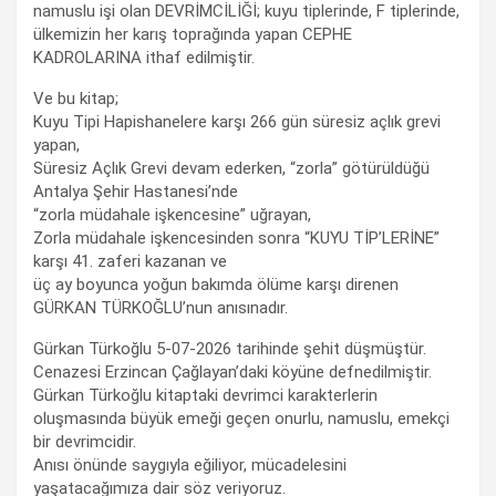
namuslu işi olan DEVRİMCİLİĞİ; kuyu tiplerinde, F tiplerinde,
ülkemizin her karış toprağında yapan CEPHE
KADROLARINA ithaf edilmiştir.
Ve bu kitap;
Kuyu Tipi Hapishanelere karşı 266 gün süresiz açlık grevi
yapan,
Süresiz Açlık Grevi devam ederken, “zorla” götürüldüğü
Antalya Şehir Hastanesi’nde
“zorla müdahale işkencesine” uğrayan,
Zorla müdahale işkencesinden sonra “KUYU TİP’LERİNE”
karşı 41. zaferi kazanan ve
üç ay boyunca yoğun bakımda ölüme karşı direnen
GÜRKAN TÜRKOĞLU’nun anısınadır.
Gürkan Türkoğlu 5-07-2026 tarihinde şehit düşmüştür.
Cenazesi Erzincan Çağlayan’daki köyüne defnedilmiştir.
Gürkan Türkoğlu kitaptaki devrimci karakterlerin
oluşmasında büyük emeği geçen onurlu, namuslu, emekçi
bir devrimcidir.
Anısı önünde saygıyla eğiliyor, mücadelesini
yaşatacağımıza dair söz veriyoruz.