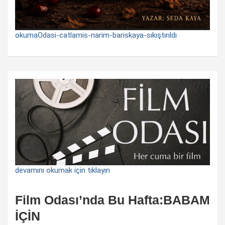
okumaOdasi-catlamis-narim-bariskaya-sıkıştırıldı
devamını okumak için tıklayın
Film Odası’nda Bu Hafta:BABAM
İÇİN