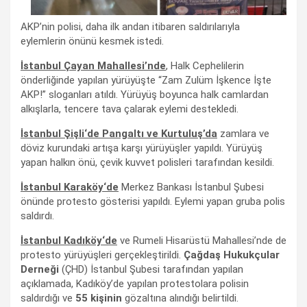
AKP’nin polisi, daha ilk andan itibaren saldırılarıyla
eylemlerin önünü kesmek istedi.
İstanbul Çayan Mahallesi’nde
, Halk Cephelilerin
önderliğinde yapılan yürüyüşte “Zam Zulüm İşkence İşte
AKP!” sloganları atıldı. Yürüyüş boyunca halk camlardan
alkışlarla, tencere tava çalarak eylemi destekledi.
İstanbul Şişli
‘de
Pangaltı
ve Kurtuluş’da
zamlara ve
döviz kurundaki artışa karşı yürüyüşler yapıldı. Yürüyüş
yapan halkın önü, çevik kuvvet polisleri tarafından kesildi.
İstanbul
Karaköy
‘de
Merkez Bankası İstanbul Şubesi
önünde protesto gösterisi yapıldı. Eylemi yapan gruba polis
saldırdı.
İstanbul K
adıköy
‘de
ve Rumeli Hisarüstü Mahallesi’nde de
protesto yürüyüşleri gerçekleştirildi.
Çağdaş Hukukçular
Derneği
(ÇHD) İstanbul Şubesi tarafından yapılan
açıklamada, Kadıköy’de yapılan protestolara polisin
saldırdığı ve
55 kişinin
gözaltına alındığı belirtildi.