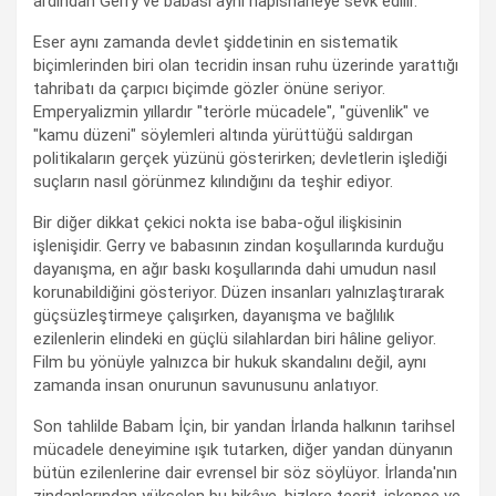
ardından Gerry ve babası aynı hapishaneye sevk edilir.
Eser aynı zamanda devlet şiddetinin en sistematik
biçimlerinden biri olan tecridin insan ruhu üzerinde yarattığı
tahribatı da çarpıcı biçimde gözler önüne seriyor.
Emperyalizmin yıllardır "terörle mücadele", "güvenlik" ve
"kamu düzeni" söylemleri altında yürüttüğü saldırgan
politikaların gerçek yüzünü gösterirken; devletlerin işlediği
suçların nasıl görünmez kılındığını da teşhir ediyor.
Bir diğer dikkat çekici nokta ise baba-oğul ilişkisinin
işlenişidir. Gerry ve babasının zindan koşullarında kurduğu
dayanışma, en ağır baskı koşullarında dahi umudun nasıl
korunabildiğini gösteriyor. Düzen insanları yalnızlaştırarak
güçsüzleştirmeye çalışırken, dayanışma ve bağlılık
ezilenlerin elindeki en güçlü silahlardan biri hâline geliyor.
Film bu yönüyle yalnızca bir hukuk skandalını değil, aynı
zamanda insan onurunun savunusunu anlatıyor.
Son tahlilde Babam İçin, bir yandan İrlanda halkının tarihsel
mücadele deneyimine ışık tutarken, diğer yandan dünyanın
bütün ezilenlerine dair evrensel bir söz söylüyor. İrlanda'nın
zindanlarından yükselen bu hikâye, bizlere tecrit, işkence ve