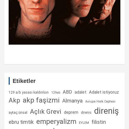
Etiketler
ABD
Adalet istiyoruz
adalet
129 a/b yasası kaldırılsın
129ab
akp faşizmi
Akp
Almanya
Avrupa Halk Cephesi
direniş
Açlık Grevi
deprem
aytaç ünsal
direnis
emperyalizm
ebru timtik
filistin
EYLEM