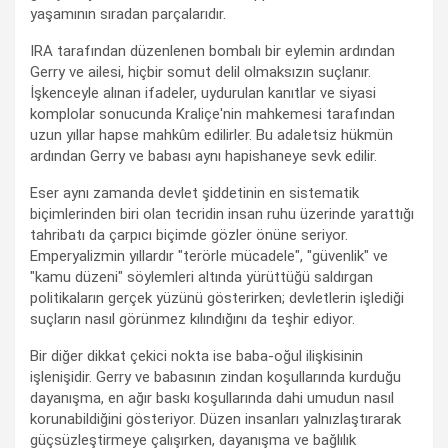
yaşamının sıradan parçalarıdır.
IRA tarafından düzenlenen bombalı bir eylemin ardından
Gerry ve ailesi, hiçbir somut delil olmaksızın suçlanır.
İşkenceyle alınan ifadeler, uydurulan kanıtlar ve siyasi
komplolar sonucunda Kraliçe'nin mahkemesi tarafından
uzun yıllar hapse mahkûm edilirler. Bu adaletsiz hükmün
ardından Gerry ve babası aynı hapishaneye sevk edilir.
Eser aynı zamanda devlet şiddetinin en sistematik
biçimlerinden biri olan tecridin insan ruhu üzerinde yarattığı
tahribatı da çarpıcı biçimde gözler önüne seriyor.
Emperyalizmin yıllardır "terörle mücadele", "güvenlik" ve
"kamu düzeni" söylemleri altında yürüttüğü saldırgan
politikaların gerçek yüzünü gösterirken; devletlerin işlediği
suçların nasıl görünmez kılındığını da teşhir ediyor.
Bir diğer dikkat çekici nokta ise baba-oğul ilişkisinin
işlenişidir. Gerry ve babasının zindan koşullarında kurduğu
dayanışma, en ağır baskı koşullarında dahi umudun nasıl
korunabildiğini gösteriyor. Düzen insanları yalnızlaştırarak
güçsüzleştirmeye çalışırken, dayanışma ve bağlılık