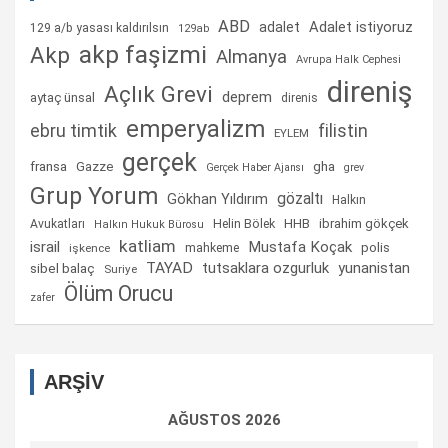
ABD
Adalet istiyoruz
adalet
129 a/b yasası kaldırılsın
129ab
akp faşizmi
Akp
Almanya
Avrupa Halk Cephesi
direniş
Açlık Grevi
deprem
aytaç ünsal
direnis
emperyalizm
ebru timtik
filistin
EYLEM
gerçek
fransa
gha
Gazze
Gerçek Haber Ajansı
grev
Grup Yorum
gözaltı
Gökhan Yıldırım
Halkın
Helin Bölek
HHB
ibrahim gökçek
Avukatları
Halkın Hukuk Bürosu
katliam
israil
Mustafa Koçak
mahkeme
polis
işkence
TAYAD
tutsaklara ozgurluk
yunanistan
sibel balaç
Suriye
Ölüm Orucu
zafer
ARŞİV
AĞUSTOS 2026