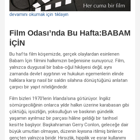
devamını okumak için tıklayın
Film Odası’nda Bu Hafta:BABAM
İÇİN
Bu hafta film köşemizde, gerçek olaylardan esinlenen
Babam İçin filmini halkımızın beğenisine sunuyoruz. Film,
yalnızca duygusal bir baba-oğul hikâyesi değil; aynı
zamanda devlet aygıtının ve hukukun egemenlerin elinde
halklara karşı nasıl bir saldırı silahına dönüştüğünü anlatan
çarpıcı bir yapıt niteliğindedir.
Film bizleri 1970'lerin İrlanda'sına götürüyor. İngiliz
sömürgeciliğinin onlarca yıldır halkın üzerine karabasan gibi
çöktüğü, işsizliğin, yoksulluğun ve baskının gündelik
yaşamın ayrılmaz bir parçası hâline geldiği bir tarihsel
kesitte başlıyor. Başkahraman Gerry Conlon, geleceğe dair
büyük umutları olmayan, düzenin kıyısına itilmiş binlerce
gençten yalnızca biridir. Hırsızlık, hippilik ve esrar kullanımı