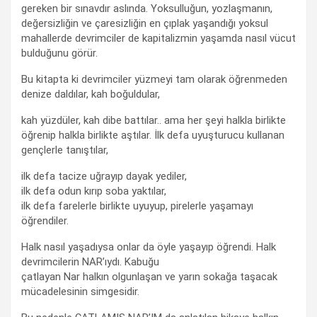
gereken bir sınavdır aslında. Yoksulluğun, yozlaşmanın,
değersizliğin ve çaresizliğin en çıplak yaşandığı yoksul
mahallerde devrimciler de kapitalizmin yaşamda nasıl vücut
bulduğunu görür.
Bu kitapta ki devrimciler yüzmeyi tam olarak öğrenmeden
denize daldılar, kah boğuldular,
kah yüzdüler, kah dibe battılar.. ama her şeyi halkla birlikte
öğrenip halkla birlikte aştılar. İlk defa uyuşturucu kullanan
gençlerle tanıştılar,
ilk defa tacize uğrayıp dayak yediler,
ilk defa odun kırıp soba yaktılar,
ilk defa farelerle birlikte uyuyup, pirelerle yaşamayı
öğrendiler.
Halk nasıl yaşadıysa onlar da öyle yaşayıp öğrendi. Halk
devrimcilerin NAR’ıydı. Kabuğu
çatlayan Nar halkın olgunlaşan ve yarın sokağa taşacak
mücadelesinin simgesidir.