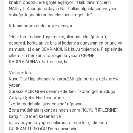
kitabın önsözünde şöyle açıklıyor: "Halk devrimcilerin
NAR’ıydı. Kabuğu çatlayan Nar halkın olgunlaşan ve yarın
sokağa taşacak mücadelesinin simgesidir."
Kitabın önsözünde söyle deniyor:
"Bu kitap Türkiye faşizmi koşullarında eksiği, zaafı,
cesareti, korkuları ve bilgisi kadarıyla dünyanın en onurlu ve
namuslu işi olan DEVRİMCİLİĞİ; kuyu tiplerinde, F tiplerinde,
ülkemizin her karış toprağında yapan CEPHE
KADROLARINA ithaf edilmiştir.
Ve bu kitap;
Kuyu Tipi Hapishanelere karşı 266 gün süresiz açlık grevi
yapan,
Süresiz Açlık Grevi devam ederken, “zorla” götürüldüğü
Antalya Şehir Hastanesi’nde
“zorla müdahale işkencesine” uğrayan,
Zorla müdahale işkencesinden sonra “KUYU TİP’LERİNE”
karşı 41. zaferi kazanan ve
üç ay boyunca yoğun bakımda ölüme karşı direnen
GÜRKAN TÜRKOĞLU’nun anısınadır.