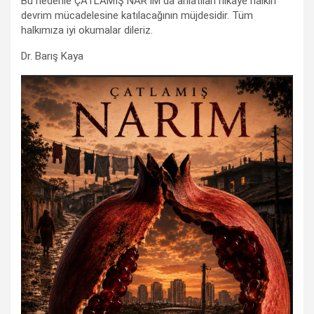
Bu nedenle ÇATLAMIŞ NAR’IM da anlatılan hikaye halkın
devrim mücadelesine katılacağının müjdesidir. Tüm
halkımıza iyi okumalar dileriz.
Dr. Barış Kaya