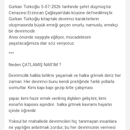
Gürkan Türkoğlu 5-07-2026 tarihinde şehit düşmüştür.
Cenazesi Erzincan Çağlayan’daki köyüne defnedilmiştir.
Gürkan Türkoğlu kitaptaki devrimci karakterlerin
oluşmasında büyük emeği geçen onurlu, namuslu, emekçi
bir devrimcidir.
Anısı önünde saygıyla eğiliyor, mücadelesini
yaşatacağımıza dair söz veriyoruz.
°°°
Neden ÇATLAMIŞ NAR’IM ?
Devrimcilik halkla birlikte yaşamak ve halka gitmek deriz her
zaman. Her devrimci bunu kendi pratiğinde farklı yollarla
somutlar. Kimi kapı kapı gezip kitle çalışması
yapar, kimi hazır emek verilmiş ilişkileri geliştirir, kimi
esnafın kapısını aşındırır.. halka gitmek kavramı hayatın
içinde öğrenilir.
Yoksul bir mahallede devrimcileri hiç tanımayan insanlara
ne yaptığını anlatmak zordur; bu her devrimcinin vermesi