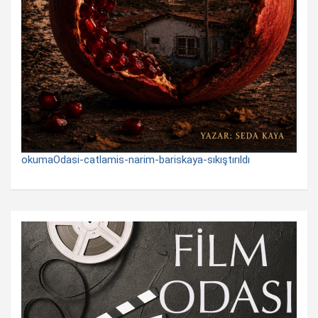
okumaOdasi-catlamis-narim-bariskaya-sıkıştırıldı