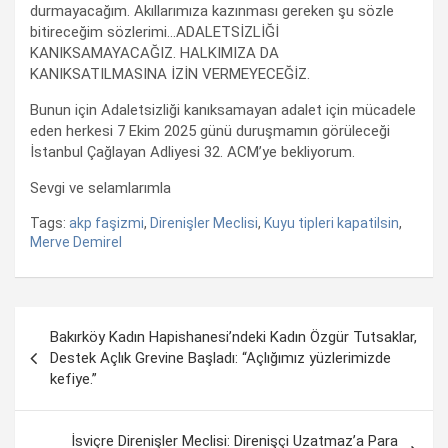
durmayacağım. Akıllarımıza kazınması gereken şu sözle
bitireceğim sözlerimi…ADALETSİZLİĞİ
KANIKSAMAYACAĞIZ. HALKIMIZA DA
KANIKSATILMASINA İZİN VERMEYECEĞİZ.
Bunun için Adaletsizliği kanıksamayan adalet için mücadele
eden herkesi 7 Ekim 2025 günü duruşmamın görüleceği
İstanbul Çağlayan Adliyesi 32. ACM’ye bekliyorum.
Sevgi ve selamlarımla
Tags:
akp faşizmi
,
Direnişler Meclisi
,
Kuyu tipleri kapatilsin
,
Merve Demirel
Yazı
Bakırköy Kadın Hapishanesi’ndeki Kadın Özgür Tutsaklar,
dolaşımı
Destek Açlık Grevine Başladı: “Açlığımız yüzlerimizde
kefiye.”
İsviçre Direnişler Meclisi: Direnişçi Uzatmaz’a Para