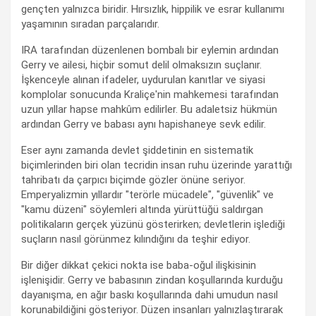
gençten yalnızca biridir. Hırsızlık, hippilik ve esrar kullanımı
yaşamının sıradan parçalarıdır.
IRA tarafından düzenlenen bombalı bir eylemin ardından
Gerry ve ailesi, hiçbir somut delil olmaksızın suçlanır.
İşkenceyle alınan ifadeler, uydurulan kanıtlar ve siyasi
komplolar sonucunda Kraliçe'nin mahkemesi tarafından
uzun yıllar hapse mahkûm edilirler. Bu adaletsiz hükmün
ardından Gerry ve babası aynı hapishaneye sevk edilir.
Eser aynı zamanda devlet şiddetinin en sistematik
biçimlerinden biri olan tecridin insan ruhu üzerinde yarattığı
tahribatı da çarpıcı biçimde gözler önüne seriyor.
Emperyalizmin yıllardır "terörle mücadele", "güvenlik" ve
"kamu düzeni" söylemleri altında yürüttüğü saldırgan
politikaların gerçek yüzünü gösterirken; devletlerin işlediği
suçların nasıl görünmez kılındığını da teşhir ediyor.
Bir diğer dikkat çekici nokta ise baba-oğul ilişkisinin
işlenişidir. Gerry ve babasının zindan koşullarında kurduğu
dayanışma, en ağır baskı koşullarında dahi umudun nasıl
korunabildiğini gösteriyor. Düzen insanları yalnızlaştırarak