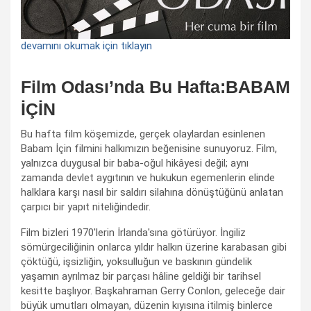
devamını okumak için tıklayın
Film Odası’nda Bu Hafta:BABAM
İÇİN
Bu hafta film köşemizde, gerçek olaylardan esinlenen
Babam İçin filmini halkımızın beğenisine sunuyoruz. Film,
yalnızca duygusal bir baba-oğul hikâyesi değil; aynı
zamanda devlet aygıtının ve hukukun egemenlerin elinde
halklara karşı nasıl bir saldırı silahına dönüştüğünü anlatan
çarpıcı bir yapıt niteliğindedir.
Film bizleri 1970'lerin İrlanda'sına götürüyor. İngiliz
sömürgeciliğinin onlarca yıldır halkın üzerine karabasan gibi
çöktüğü, işsizliğin, yoksulluğun ve baskının gündelik
yaşamın ayrılmaz bir parçası hâline geldiği bir tarihsel
kesitte başlıyor. Başkahraman Gerry Conlon, geleceğe dair
büyük umutları olmayan, düzenin kıyısına itilmiş binlerce