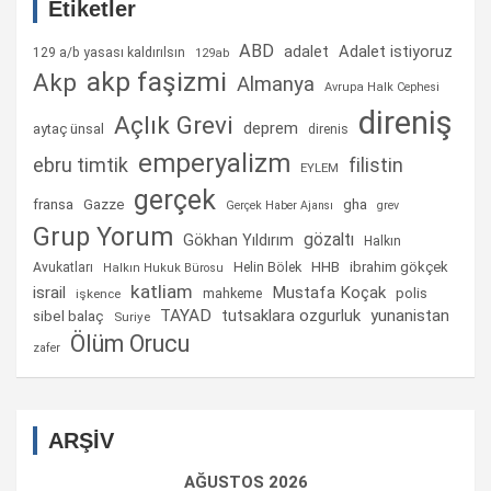
Etiketler
ABD
Adalet istiyoruz
adalet
129 a/b yasası kaldırılsın
129ab
akp faşizmi
Akp
Almanya
Avrupa Halk Cephesi
direniş
Açlık Grevi
deprem
aytaç ünsal
direnis
emperyalizm
ebru timtik
filistin
EYLEM
gerçek
fransa
gha
Gazze
Gerçek Haber Ajansı
grev
Grup Yorum
gözaltı
Gökhan Yıldırım
Halkın
Helin Bölek
HHB
ibrahim gökçek
Avukatları
Halkın Hukuk Bürosu
katliam
israil
Mustafa Koçak
mahkeme
polis
işkence
TAYAD
tutsaklara ozgurluk
yunanistan
sibel balaç
Suriye
Ölüm Orucu
zafer
ARŞİV
AĞUSTOS 2026