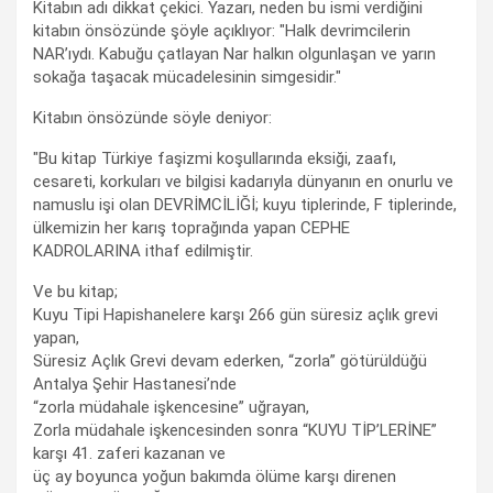
Kitabın adı dikkat çekici. Yazarı, neden bu ismi verdiğini
kitabın önsözünde şöyle açıklıyor: "Halk devrimcilerin
NAR’ıydı. Kabuğu çatlayan Nar halkın olgunlaşan ve yarın
sokağa taşacak mücadelesinin simgesidir."
Kitabın önsözünde söyle deniyor:
"Bu kitap Türkiye faşizmi koşullarında eksiği, zaafı,
cesareti, korkuları ve bilgisi kadarıyla dünyanın en onurlu ve
namuslu işi olan DEVRİMCİLİĞİ; kuyu tiplerinde, F tiplerinde,
ülkemizin her karış toprağında yapan CEPHE
KADROLARINA ithaf edilmiştir.
Ve bu kitap;
Kuyu Tipi Hapishanelere karşı 266 gün süresiz açlık grevi
yapan,
Süresiz Açlık Grevi devam ederken, “zorla” götürüldüğü
Antalya Şehir Hastanesi’nde
“zorla müdahale işkencesine” uğrayan,
Zorla müdahale işkencesinden sonra “KUYU TİP’LERİNE”
karşı 41. zaferi kazanan ve
üç ay boyunca yoğun bakımda ölüme karşı direnen