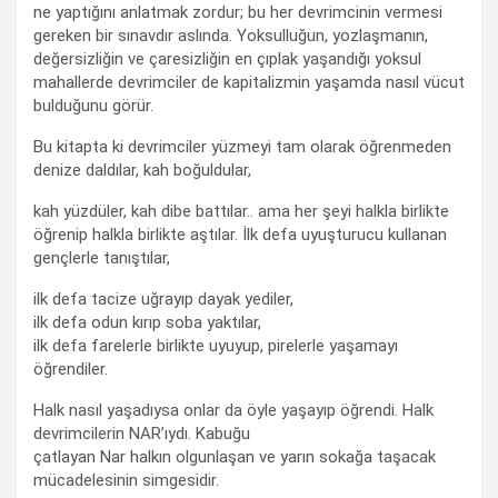
ne yaptığını anlatmak zordur; bu her devrimcinin vermesi
gereken bir sınavdır aslında. Yoksulluğun, yozlaşmanın,
değersizliğin ve çaresizliğin en çıplak yaşandığı yoksul
mahallerde devrimciler de kapitalizmin yaşamda nasıl vücut
bulduğunu görür.
Bu kitapta ki devrimciler yüzmeyi tam olarak öğrenmeden
denize daldılar, kah boğuldular,
kah yüzdüler, kah dibe battılar.. ama her şeyi halkla birlikte
öğrenip halkla birlikte aştılar. İlk defa uyuşturucu kullanan
gençlerle tanıştılar,
ilk defa tacize uğrayıp dayak yediler,
ilk defa odun kırıp soba yaktılar,
ilk defa farelerle birlikte uyuyup, pirelerle yaşamayı
öğrendiler.
Halk nasıl yaşadıysa onlar da öyle yaşayıp öğrendi. Halk
devrimcilerin NAR’ıydı. Kabuğu
çatlayan Nar halkın olgunlaşan ve yarın sokağa taşacak
mücadelesinin simgesidir.