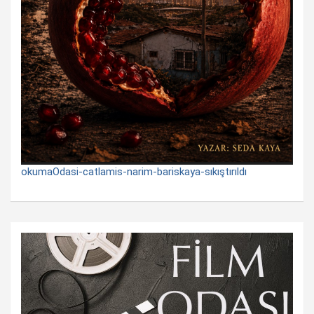
okumaOdasi-catlamis-narim-bariskaya-sıkıştırıldı