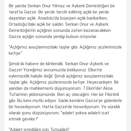
Bir yanda Serkan Onur Yılmaz ve Ayberk Demirdöğen bir
tarafta Gazze. Bir yerde tercih edilmiş açlık bir yerde
dayatılan açlık. Anadolu’da büyüyen açlık barikatken,
Ortadoğu’daki açlık bir saldırı. Serkan Onur ve Ayberk
Demirdöğen’in açlığının sonunda zaferi kazanacakken
Gazze açlığın sonunda yenilgi bulsun istiyorlar.
“Açlığımız avuçlarımızdaki taşlar gibi. Açlığımız yüzlerimizde
kefiye.”
Şimdi iki habere de kilitlendik. Serkan Onur-Ayberk ve
Gazze! Yüreğimiz avcumuzda bekliyoruz. Elbette
eylemsizlik haliyle değil. Şimdi açlığımız avuçlarımızdaki
taşlar gibi. Açlığımız yüzlerimizde kefiye. Heyecanlıyım. Bir
yandan da mahkememi düşünüyorum. 7 Ekim’de! Aksa
Tufan’ının yıldönümünde. Ben aç olacağım. Her bir Filistinli
gibi. Bu beni mutlu ediyor. Sanki kendimi Gazze’ye gidenlerle
bir hissediyorum. Hatta Gazze’de hissediyorum. Ve sürekli
olarak şunu düşünüyorum; “adalet yoksa adaleti icat
etmek gerekir.!”
“Adalet istediğim için Tutsağım”