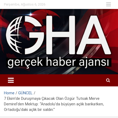
Skip
Perşembe, Ağustos 6, 2026
to
content
Home
GÜNCEL
7 Ekim’de Duruşmaya Çıkacak Olan Özgür Tutsak Merve
Demirel’den Mektup: “Anadolu’da büyüyen açlık barikatken,
Ortadoğu’daki açlık bir saldırı.”