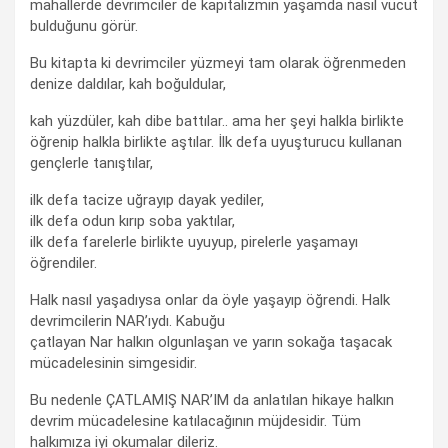
mahallerde devrimciler de kapitalizmin yaşamda nasıl vücut
bulduğunu görür.
Bu kitapta ki devrimciler yüzmeyi tam olarak öğrenmeden
denize daldılar, kah boğuldular,
kah yüzdüler, kah dibe battılar.. ama her şeyi halkla birlikte
öğrenip halkla birlikte aştılar. İlk defa uyuşturucu kullanan
gençlerle tanıştılar,
ilk defa tacize uğrayıp dayak yediler,
ilk defa odun kırıp soba yaktılar,
ilk defa farelerle birlikte uyuyup, pirelerle yaşamayı
öğrendiler.
Halk nasıl yaşadıysa onlar da öyle yaşayıp öğrendi. Halk
devrimcilerin NAR’ıydı. Kabuğu
çatlayan Nar halkın olgunlaşan ve yarın sokağa taşacak
mücadelesinin simgesidir.
Bu nedenle ÇATLAMIŞ NAR’IM da anlatılan hikaye halkın
devrim mücadelesine katılacağının müjdesidir. Tüm
halkımıza iyi okumalar dileriz.