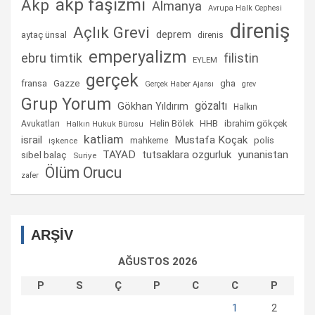
akp faşizmi
Akp
Almanya
Avrupa Halk Cephesi
direniş
Açlık Grevi
deprem
aytaç ünsal
direnis
emperyalizm
ebru timtik
filistin
EYLEM
gerçek
fransa
gha
Gazze
Gerçek Haber Ajansı
grev
Grup Yorum
gözaltı
Gökhan Yıldırım
Halkın
Helin Bölek
HHB
ibrahim gökçek
Avukatları
Halkın Hukuk Bürosu
katliam
israil
Mustafa Koçak
mahkeme
polis
işkence
TAYAD
tutsaklara ozgurluk
yunanistan
sibel balaç
Suriye
Ölüm Orucu
zafer
ARŞİV
AĞUSTOS 2026
P
S
Ç
P
C
C
P
1
2