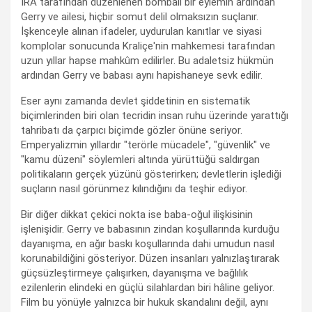
IRA tarafından düzenlenen bombalı bir eylemin ardından
Gerry ve ailesi, hiçbir somut delil olmaksızın suçlanır.
İşkenceyle alınan ifadeler, uydurulan kanıtlar ve siyasi
komplolar sonucunda Kraliçe'nin mahkemesi tarafından
uzun yıllar hapse mahkûm edilirler. Bu adaletsiz hükmün
ardından Gerry ve babası aynı hapishaneye sevk edilir.
Eser aynı zamanda devlet şiddetinin en sistematik
biçimlerinden biri olan tecridin insan ruhu üzerinde yarattığı
tahribatı da çarpıcı biçimde gözler önüne seriyor.
Emperyalizmin yıllardır "terörle mücadele", "güvenlik" ve
"kamu düzeni" söylemleri altında yürüttüğü saldırgan
politikaların gerçek yüzünü gösterirken; devletlerin işlediği
suçların nasıl görünmez kılındığını da teşhir ediyor.
Bir diğer dikkat çekici nokta ise baba-oğul ilişkisinin
işlenişidir. Gerry ve babasının zindan koşullarında kurduğu
dayanışma, en ağır baskı koşullarında dahi umudun nasıl
korunabildiğini gösteriyor. Düzen insanları yalnızlaştırarak
güçsüzleştirmeye çalışırken, dayanışma ve bağlılık
ezilenlerin elindeki en güçlü silahlardan biri hâline geliyor.
Film bu yönüyle yalnızca bir hukuk skandalını değil, aynı