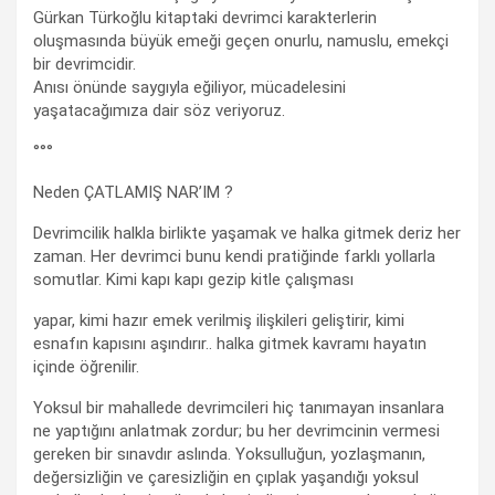
Gürkan Türkoğlu kitaptaki devrimci karakterlerin
oluşmasında büyük emeği geçen onurlu, namuslu, emekçi
bir devrimcidir.
Anısı önünde saygıyla eğiliyor, mücadelesini
yaşatacağımıza dair söz veriyoruz.
°°°
Neden ÇATLAMIŞ NAR’IM ?
Devrimcilik halkla birlikte yaşamak ve halka gitmek deriz her
zaman. Her devrimci bunu kendi pratiğinde farklı yollarla
somutlar. Kimi kapı kapı gezip kitle çalışması
yapar, kimi hazır emek verilmiş ilişkileri geliştirir, kimi
esnafın kapısını aşındırır.. halka gitmek kavramı hayatın
içinde öğrenilir.
Yoksul bir mahallede devrimcileri hiç tanımayan insanlara
ne yaptığını anlatmak zordur; bu her devrimcinin vermesi
gereken bir sınavdır aslında. Yoksulluğun, yozlaşmanın,
değersizliğin ve çaresizliğin en çıplak yaşandığı yoksul