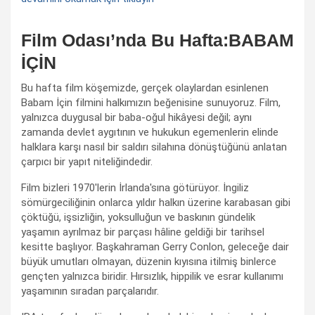
Film Odası’nda Bu Hafta:BABAM
İÇİN
Bu hafta film köşemizde, gerçek olaylardan esinlenen
Babam İçin filmini halkımızın beğenisine sunuyoruz. Film,
yalnızca duygusal bir baba-oğul hikâyesi değil; aynı
zamanda devlet aygıtının ve hukukun egemenlerin elinde
halklara karşı nasıl bir saldırı silahına dönüştüğünü anlatan
çarpıcı bir yapıt niteliğindedir.
Film bizleri 1970'lerin İrlanda'sına götürüyor. İngiliz
sömürgeciliğinin onlarca yıldır halkın üzerine karabasan gibi
çöktüğü, işsizliğin, yoksulluğun ve baskının gündelik
yaşamın ayrılmaz bir parçası hâline geldiği bir tarihsel
kesitte başlıyor. Başkahraman Gerry Conlon, geleceğe dair
büyük umutları olmayan, düzenin kıyısına itilmiş binlerce
gençten yalnızca biridir. Hırsızlık, hippilik ve esrar kullanımı
yaşamının sıradan parçalarıdır.