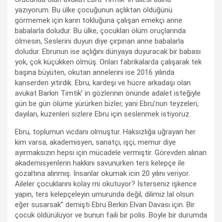
yazıyorum. Bu ülke çocuğunun açlıktan öldüğünü
görmemek için karın tokluğuna çalışan emekçi anne
babalarla doludur. Bu ülke, çocukları ölüm oruçlarında
ölmesin, Seslerini duyun diye çırpınan anne babalarla
doludur. Ebrunun ise açlığını dünyaya duyuracak bir babası
yok, çok küçükken ölmüş. Onları fabrikalarda çalışarak tek
başına büyüten, okutan annelerini ise 2016 yılında
kanserden yitirdik. Ebru, kardeşi ve hücre arkadaşı olan
avukat Barkın Timtik’ in gözlerinin önünde adalet isteğiyle
gün be gün ölüme yürürken bizler, yani Ebru’nun teyzeleri,
dayıları, kuzenleri sizlere Ebru için seslenmek istiyoruz.
Ebru, toplumun vicdanı olmuştur. Haksızlığa uğrayan her
kim varsa, akademisyen, sanatçı, işçi, memur diye
ayırmaksızın hepsi için mücadele vermiştir. Görevden alınan
akademisyenlerin hakkını savunurken ters kelepçe ile
gözaltına alınmış. İnsanlar okumak icin 20 yılını veriyor.
Aileler çocuklarını kolay mi okutuyor? İsterseniz işkence
yapın, ters kelepçeleyin umurunda değil, dilimiz lal olsun
eğer susarsak” demişti Ebru Berkin Elvan Davası için. Bir
çocuk öldürülüyor ve bunun faili bir polis. Böyle bir durumda