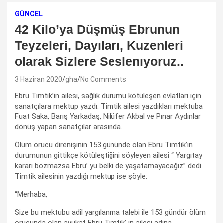
GÜNCEL
42 Kilo’ya Düşmüş Ebrunun
Teyzeleri, Dayıları, Kuzenleri
olarak Sizlere Seslenıyoruz..
3 Haziran 2020
gha
No Comments
Ebru Timtik’in ailesi, sağlık durumu kötüleşen evlatları için
sanatçılara mektup yazdı. Timtik ailesi yazdıkları mektuba
Fuat Saka, Barış Yarkadaş, Nilüfer Akbal ve Pınar Aydınlar
dönüş yapan sanatçılar arasında.
Ölüm orucu direnişinin 153.gününde olan Ebru Timtik’in
durumunun gittikçe kötüleştiğini söyleyen ailesi “ Yargıtay
kararı bozmazsa Ebru’ yu belki de yaşatamayacağız” dedi.
Timtik ailesinin yazdığı mektup ise şöyle:
“Merhaba,
Size bu mektubu adil yargılanma talebi ile 153 gündür ölüm
orucunda olan avukat Ebru Timtik’ in ailesi adına