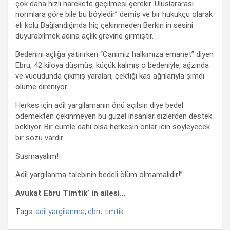
çok daha hızlı harekete geçilmesi gerekir. Uluslararası
normlara göre bile bu böyledir” demiş ve bir hukukçu olarak
eli kolu Bağlandığında hiç çekinmeden Berkin in sesini
duyurabilmek adına açlık grevine girmiştir.
Bedenini açlığa yatırırken “Canimiz halkımıza emanet” diyen
Ebru, 42 kiloya düşmüş, küçük kalmış o bedeniyle, ağzında
ve vücudunda çıkmış yaraları, çektiği kas ağrılarıyla şimdi
ölüme direniyor.
Herkes için adil yargılamanın önü açılsın diye bedel
ödemekten çekinmeyen bu güzel insanlar sizlerden destek
bekliyor. Bir cümle dahi olsa herkesin onlar icin söyleyecek
bir sözü vardır.
Susmayalım!
Adil yargılanma talebinin bedeli ölüm olmamalıdır!”
Avukat Ebru Timtik’ in ailesi…
Tags:
adil yargilanma
,
ebru timtik