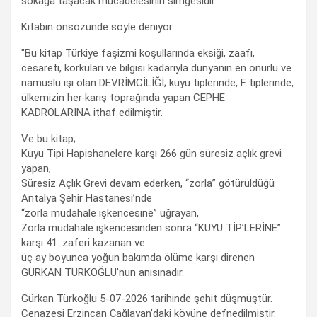
sokağa taşacak mücadelesinin simgesidir."
Kitabın önsözünde söyle deniyor:
"Bu kitap Türkiye faşizmi koşullarında eksiği, zaafı,
cesareti, korkuları ve bilgisi kadarıyla dünyanın en onurlu ve
namuslu işi olan DEVRİMCİLİĞİ; kuyu tiplerinde, F tiplerinde,
ülkemizin her karış toprağında yapan CEPHE
KADROLARINA ithaf edilmiştir.
Ve bu kitap;
Kuyu Tipi Hapishanelere karşı 266 gün süresiz açlık grevi
yapan,
Süresiz Açlık Grevi devam ederken, “zorla” götürüldüğü
Antalya Şehir Hastanesi’nde
“zorla müdahale işkencesine” uğrayan,
Zorla müdahale işkencesinden sonra “KUYU TİP’LERİNE”
karşı 41. zaferi kazanan ve
üç ay boyunca yoğun bakımda ölüme karşı direnen
GÜRKAN TÜRKOĞLU’nun anısınadır.
Gürkan Türkoğlu 5-07-2026 tarihinde şehit düşmüştür.
Cenazesi Erzincan Çağlayan’daki köyüne defnedilmiştir.