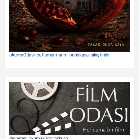
okumaOdasi-catlamis-narim-bariskaya-sıkıştırıldı
devamını okumak için tıklayın