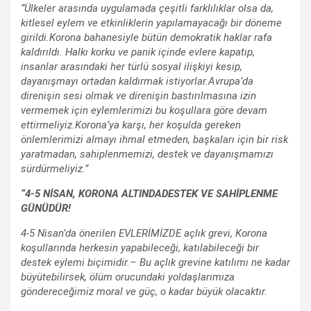
“Ülkeler arasında uygulamada çeşitli farklılıklar olsa da,
kitlesel eylem ve etkinliklerin yapılamayacağı bir döneme
girildi.Korona bahanesiyle bütün demokratik haklar rafa
kaldırıldı. Halkı korku ve panik içinde evlere kapatıp,
insanlar arasındaki her türlü sosyal ilişkiyi kesip,
dayanışmayı ortadan kaldırmak istiyorlar.Avrupa’da
direnişin sesi olmak ve direnişin bastırılmasına izin
vermemek için eylemlerimizi bu koşullara göre devam
ettirmeliyiz.Korona’ya karşı, her koşulda gereken
önlemlerimizi almayı ihmal etmeden, başkaları için bir risk
yaratmadan, sahiplenmemizi, destek ve dayanışmamızı
sürdürmeliyiz.”
“4-5 NİSAN, KORONA ALTINDADESTEK VE SAHİPLENME
GÜNÜDÜR!
4-5 Nisan’da önerilen EVLERİMİZDE açlık grevi, Korona
koşullarında herkesin yapabileceği, katılabileceği bir
destek eylemi biçimidir.– Bu açlık grevine katılımı ne kadar
büyütebilirsek, ölüm orucundaki yoldaşlarımıza
göndereceğimiz moral ve güç, o kadar büyük olacaktır.