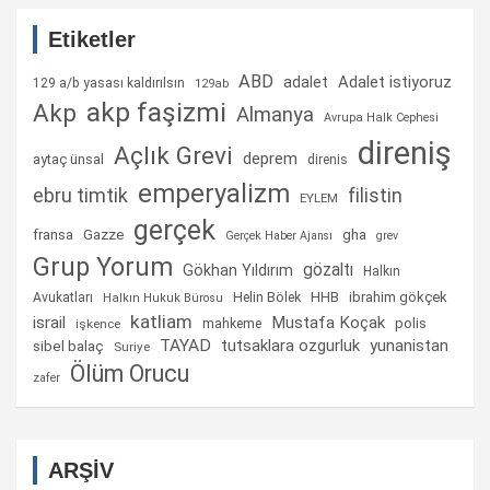
Etiketler
ABD
Adalet istiyoruz
adalet
129 a/b yasası kaldırılsın
129ab
akp faşizmi
Akp
Almanya
Avrupa Halk Cephesi
direniş
Açlık Grevi
deprem
aytaç ünsal
direnis
emperyalizm
ebru timtik
filistin
EYLEM
gerçek
fransa
gha
Gazze
Gerçek Haber Ajansı
grev
Grup Yorum
gözaltı
Gökhan Yıldırım
Halkın
Helin Bölek
HHB
ibrahim gökçek
Avukatları
Halkın Hukuk Bürosu
katliam
israil
Mustafa Koçak
mahkeme
polis
işkence
TAYAD
tutsaklara ozgurluk
yunanistan
sibel balaç
Suriye
Ölüm Orucu
zafer
ARŞİV