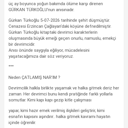
üç ay boyunca yoğun bakımda ölüme karşı direnen
GÜRKAN TÜRKOĞLU’nun anısınadır.
Gürkan Türkoğlu 5-07-2026 tarihinde şehit düşmüştür.
Cenazesi Erzincan Çağlayan’daki köyüne defnedilmiştir.
Gürkan Türkoğlu kitaptaki devrimci karakterlerin
oluşmasında büyük emeği geçen onurlu, namuslu, emekçi
bir devrimcidir.
Anısı önünde saygıyla eğiliyor, mücadelesini
yaşatacağımıza dair söz veriyoruz.
°°°
Neden ÇATLAMIŞ NAR’IM ?
Devrimcilik halkla birlikte yaşamak ve halka gitmek deriz her
zaman. Her devrimci bunu kendi pratiğinde farklı yollarla
somutlar. Kimi kapı kapı gezip kitle çalışması
yapar, kimi hazır emek verilmiş ilişkileri geliştirir, kimi
esnafın kapısını aşındırır.. halka gitmek kavramı hayatın
içinde öğrenilir.