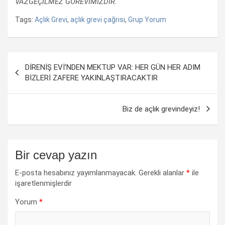
VAZGEÇİLMEZ GÖREVİMİZDİR.
Tags:
Açlık Grevi
,
açlık grevi çağrısı
,
Grup Yorum
Yazı
DİRENİŞ EVİ’NDEN MEKTUP VAR: HER GÜN HER ADIM
dolaşımı
BİZLERİ ZAFERE YAKINLAŞTIRACAKTIR
Biz de açlık grevindeyiz!
Bir cevap yazın
E-posta hesabınız yayımlanmayacak.
Gerekli alanlar
*
ile
işaretlenmişlerdir
Yorum
*