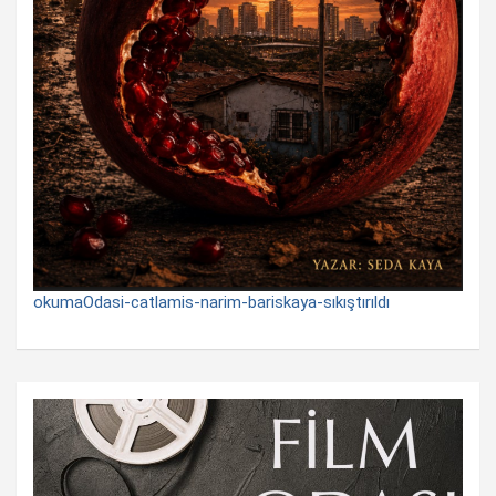
okumaOdasi-catlamis-narim-bariskaya-sıkıştırıldı