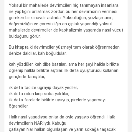
Yoksul bir mahallede devrimcileri hiç tanımayan insanlara
ne yaptığını anlatmak zordur; bu her devrimcinin vermesi
gereken bir sınavdır aslında. Yoksulluğun, yozlaşmanın,
değersizliğin ve çaresizliğin en çıplak yaşandığı yoksul
mahallerde devrimciler de kapitalizmin yaşamda nasıl vücut
bulduğunu görür.
Bu kitapta ki devrimciler yüzmeyi tam olarak öğrenmeden
denize daldılar, kah boğuldular,
kah yüzdüler, kah dibe battılar.. ama her şeyi halkla birlikte
öğrenip halkla birlikte aştılar. İlk defa uyuşturucu kullanan
gençlerle tanıştılar,
ilk defa tacize uğrayıp dayak yediler,
ilk defa odun kırıp soba yaktılar,
ilk defa farelerle birlikte uyuyup, pirelerle yaşamayı
öğrendiler.
Halk nasıl yaşadıysa onlar da öyle yaşayıp öğrendi. Halk
devrimcilerin NAR’ıydı. Kabuğu
çatlayan Nar halkın olgunlaşan ve yarın sokağa taşacak