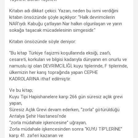
Kitabın adı dikkat çekici. Yazarı, neden bu ismi verdiğini
kitabın önsözünde şöyle açıklıyor: "Halk devrimcilerin
NAR’ıydı. Kabuğu çatlayan Nar halkın olgunlaşan ve yarın
sokağa taşacak mücadelesinin simgesidir."
Kitabın önsözünde söyle deniyor:
"Bu kitap Türkiye faşizmi koşullarında eksiği, zaafı,
cesareti, korkuları ve bilgisi kadarıyla dünyanın en onurlu ve
namuslu işi olan DEVRİMCİLİĞİ; kuyu tiplerinde, F tiplerinde,
ülkemizin her karış toprağında yapan CEPHE
KADROLARINA ithaf edilmiştir.
Ve bu kitap;
Kuyu Tipi Hapishanelere karşı 266 gün süresiz açlık grevi
yapan,
Süresiz Açlık Grevi devam ederken, “zorla” götürüldüğü
Antalya Şehir Hastanesi’nde
“zorla müdahale işkencesine” uğrayan,
Zorla müdahale işkencesinden sonra “KUYU TİP’LERİNE”
karşı 41. zaferi kazanan ve