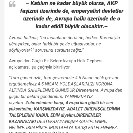
–
Katılım ne kadar büyük olursa, AKP
faşizmi üzerinde de, emperyalist devletler
üzerinde de, Avrupa halkı üzerinde de o
kadar etkili büyük olacaktır
.–
Avrupa halkına, “bu insanların derdi ne, herkes Korona’yla
uğraşırken, onlar farklı bir şeyle uğraşıyorlar, ne
söylüyorlar?” sorusunu sordurtacağız.”
Avrupa’dan Güçlü Bir SelamAvrupa Halk Cephesi
açıklaması, şu çağrıyla bitiriliyor:
“Tüm gücümüzle, tüm çevremizle 4-5 Nisan açlık grevini
örgütlemeliyiz.4-5 NİSAN, YOLDAŞLARIMIZI KORONA
ALTINDA SAHİPLENME GÜNÜDÜR.Direnenlere, Avrupa’dan
güçlü bir selam gönderelim; YANINIZDAYIZ
diyelim.
Zulmedenlere karşı, Avrupa’dan güçlü bir ses
yükseltelim; KARŞINIZDAYIZ, ADALET DİRENİŞÇİLERİNİN
TALEPLERİNİ KABUL EDİN diyelim.DİRENENLER
KAZANACAK!
DESTEK-DAYANIŞMA-SAHİPLENME,
HELİN’E, İBRAHİM’E, MUSTAFAYA KARŞI ERTELENEMEZ,