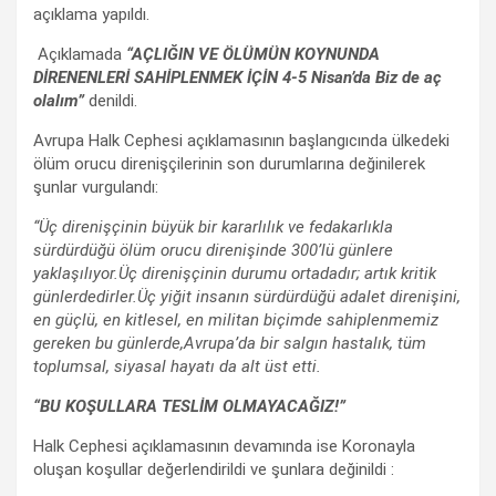
açıklama yapıldı.
Açıklamada
“AÇLIĞIN VE ÖLÜMÜN KOYNUNDA
DİRENENLERİ SAHİPLENMEK İÇİN 4-5 Nisan’da Biz de aç
olalım”
denildi.
Avrupa Halk Cephesi açıklamasının başlangıcında ülkedeki
ölüm orucu direnişçilerinin son durumlarına değinilerek
şunlar vurgulandı:
“Üç direnişçinin büyük bir kararlılık ve fedakarlıkla
sürdürdüğü ölüm orucu direnişinde 300’lü günlere
yaklaşılıyor.Üç direnişçinin durumu ortadadır; artık kritik
günlerdedirler.Üç yiğit insanın sürdürdüğü adalet direnişini,
en güçlü, en kitlesel, en militan biçimde sahiplenmemiz
gereken bu günlerde,Avrupa’da bir salgın hastalık, tüm
toplumsal, siyasal hayatı da alt üst etti.
“BU KOŞULLARA TESLİM OLMAYACAĞIZ!”
Halk Cephesi açıklamasının devamında ise Koronayla
oluşan koşullar değerlendirildi ve şunlara değinildi :