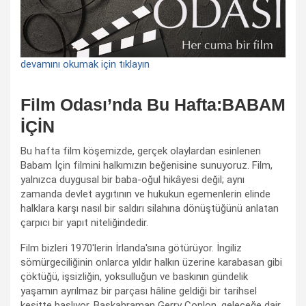
devamını okumak için tıklayın
Film Odası’nda Bu Hafta:BABAM
İÇİN
Bu hafta film köşemizde, gerçek olaylardan esinlenen
Babam İçin filmini halkımızın beğenisine sunuyoruz. Film,
yalnızca duygusal bir baba-oğul hikâyesi değil; aynı
zamanda devlet aygıtının ve hukukun egemenlerin elinde
halklara karşı nasıl bir saldırı silahına dönüştüğünü anlatan
çarpıcı bir yapıt niteliğindedir.
Film bizleri 1970'lerin İrlanda'sına götürüyor. İngiliz
sömürgeciliğinin onlarca yıldır halkın üzerine karabasan gibi
çöktüğü, işsizliğin, yoksulluğun ve baskının gündelik
yaşamın ayrılmaz bir parçası hâline geldiği bir tarihsel
kesitte başlıyor. Başkahraman Gerry Conlon, geleceğe dair