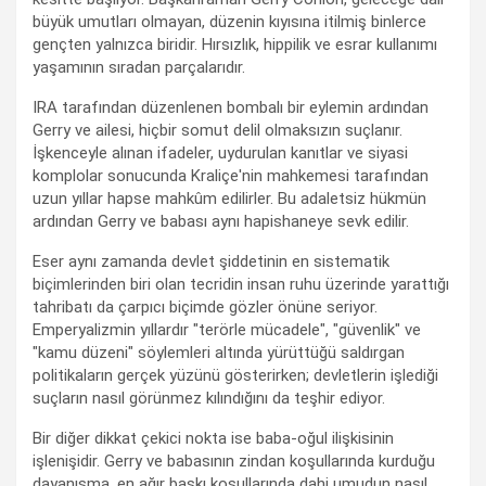
büyük umutları olmayan, düzenin kıyısına itilmiş binlerce
gençten yalnızca biridir. Hırsızlık, hippilik ve esrar kullanımı
yaşamının sıradan parçalarıdır.
IRA tarafından düzenlenen bombalı bir eylemin ardından
Gerry ve ailesi, hiçbir somut delil olmaksızın suçlanır.
İşkenceyle alınan ifadeler, uydurulan kanıtlar ve siyasi
komplolar sonucunda Kraliçe'nin mahkemesi tarafından
uzun yıllar hapse mahkûm edilirler. Bu adaletsiz hükmün
ardından Gerry ve babası aynı hapishaneye sevk edilir.
Eser aynı zamanda devlet şiddetinin en sistematik
biçimlerinden biri olan tecridin insan ruhu üzerinde yarattığı
tahribatı da çarpıcı biçimde gözler önüne seriyor.
Emperyalizmin yıllardır "terörle mücadele", "güvenlik" ve
"kamu düzeni" söylemleri altında yürüttüğü saldırgan
politikaların gerçek yüzünü gösterirken; devletlerin işlediği
suçların nasıl görünmez kılındığını da teşhir ediyor.
Bir diğer dikkat çekici nokta ise baba-oğul ilişkisinin
işlenişidir. Gerry ve babasının zindan koşullarında kurduğu
dayanışma, en ağır baskı koşullarında dahi umudun nasıl