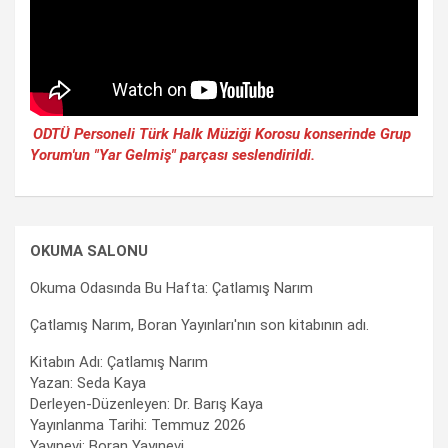
ODTÜ Personeli Türk Halk Müziği Korosu konserinde Grup
Yorum'un "Yar Gelmiş" parçası seslendirildi.
OKUMA SALONU
Okuma Odasında Bu Hafta: Çatlamış Narım
Çatlamış Narım, Boran Yayınları'nın son kitabının adı.
Kitabın Adı: Çatlamış Narım
Yazan: Seda Kaya
Derleyen-Düzenleyen: Dr. Barış Kaya
Yayınlanma Tarihi: Temmuz 2026
Yayınevi: Boran Yayınevi