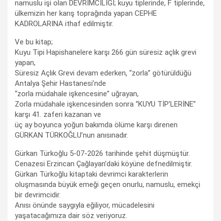
namuslu işi olan DEVRİMCİLİĞİ; kuyu tiplerinde, F tiplerinde,
ülkemizin her karış toprağında yapan CEPHE
KADROLARINA ithaf edilmiştir.
Ve bu kitap;
Kuyu Tipi Hapishanelere karşı 266 gün süresiz açlık grevi
yapan,
Süresiz Açlık Grevi devam ederken, “zorla” götürüldüğü
Antalya Şehir Hastanesi’nde
“zorla müdahale işkencesine” uğrayan,
Zorla müdahale işkencesinden sonra “KUYU TİP’LERİNE”
karşı 41. zaferi kazanan ve
üç ay boyunca yoğun bakımda ölüme karşı direnen
GÜRKAN TÜRKOĞLU’nun anısınadır.
Gürkan Türkoğlu 5-07-2026 tarihinde şehit düşmüştür.
Cenazesi Erzincan Çağlayan’daki köyüne defnedilmiştir.
Gürkan Türkoğlu kitaptaki devrimci karakterlerin
oluşmasında büyük emeği geçen onurlu, namuslu, emekçi
bir devrimcidir.
Anısı önünde saygıyla eğiliyor, mücadelesini
yaşatacağımıza dair söz veriyoruz.