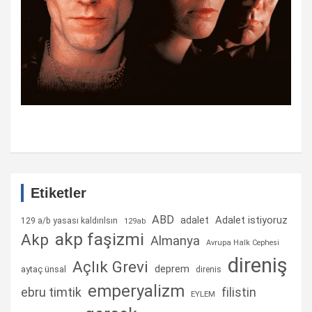
Etiketler
ABD
Adalet istiyoruz
adalet
129 a/b yasası kaldırılsın
129ab
akp faşizmi
Akp
Almanya
Avrupa Halk Cephesi
direniş
Açlık Grevi
deprem
aytaç ünsal
direnis
emperyalizm
ebru timtik
filistin
EYLEM