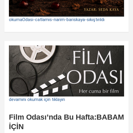
okumaOdasi-catlamis-narim-bariskaya-sıkıştırıldı
devamını okumak için tıklayın
Film Odası’nda Bu Hafta:BABAM
İÇİN