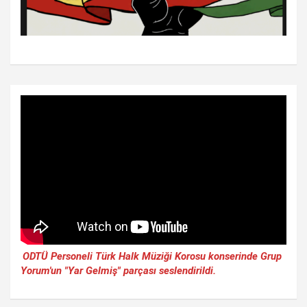
ODTÜ Personeli Türk Halk Müziği Korosu konserinde Grup
Yorum'un "Yar Gelmiş" parçası seslendirildi.