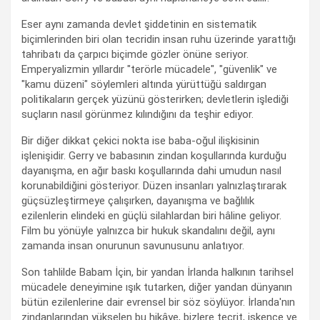
Eser aynı zamanda devlet şiddetinin en sistematik
biçimlerinden biri olan tecridin insan ruhu üzerinde yarattığı
tahribatı da çarpıcı biçimde gözler önüne seriyor.
Emperyalizmin yıllardır "terörle mücadele", "güvenlik" ve
"kamu düzeni" söylemleri altında yürüttüğü saldırgan
politikaların gerçek yüzünü gösterirken; devletlerin işlediği
suçların nasıl görünmez kılındığını da teşhir ediyor.
Bir diğer dikkat çekici nokta ise baba-oğul ilişkisinin
işlenişidir. Gerry ve babasının zindan koşullarında kurduğu
dayanışma, en ağır baskı koşullarında dahi umudun nasıl
korunabildiğini gösteriyor. Düzen insanları yalnızlaştırarak
güçsüzleştirmeye çalışırken, dayanışma ve bağlılık
ezilenlerin elindeki en güçlü silahlardan biri hâline geliyor.
Film bu yönüyle yalnızca bir hukuk skandalını değil, aynı
zamanda insan onurunun savunusunu anlatıyor.
Son tahlilde Babam İçin, bir yandan İrlanda halkının tarihsel
mücadele deneyimine ışık tutarken, diğer yandan dünyanın
bütün ezilenlerine dair evrensel bir söz söylüyor. İrlanda'nın
zindanlarından yükselen bu hikâye, bizlere tecrit, işkence ve