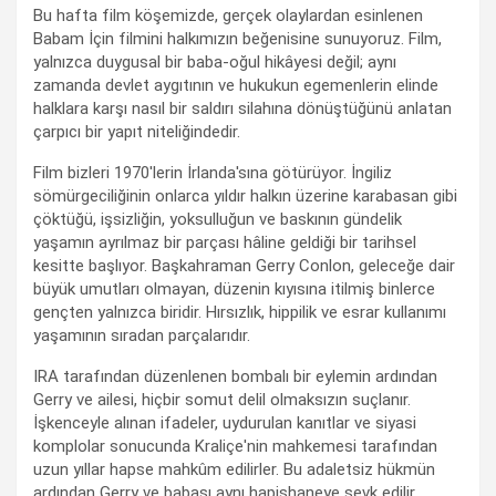
Bu hafta film köşemizde, gerçek olaylardan esinlenen
Babam İçin filmini halkımızın beğenisine sunuyoruz. Film,
yalnızca duygusal bir baba-oğul hikâyesi değil; aynı
zamanda devlet aygıtının ve hukukun egemenlerin elinde
halklara karşı nasıl bir saldırı silahına dönüştüğünü anlatan
çarpıcı bir yapıt niteliğindedir.
Film bizleri 1970'lerin İrlanda'sına götürüyor. İngiliz
sömürgeciliğinin onlarca yıldır halkın üzerine karabasan gibi
çöktüğü, işsizliğin, yoksulluğun ve baskının gündelik
yaşamın ayrılmaz bir parçası hâline geldiği bir tarihsel
kesitte başlıyor. Başkahraman Gerry Conlon, geleceğe dair
büyük umutları olmayan, düzenin kıyısına itilmiş binlerce
gençten yalnızca biridir. Hırsızlık, hippilik ve esrar kullanımı
yaşamının sıradan parçalarıdır.
IRA tarafından düzenlenen bombalı bir eylemin ardından
Gerry ve ailesi, hiçbir somut delil olmaksızın suçlanır.
İşkenceyle alınan ifadeler, uydurulan kanıtlar ve siyasi
komplolar sonucunda Kraliçe'nin mahkemesi tarafından
uzun yıllar hapse mahkûm edilirler. Bu adaletsiz hükmün
ardından Gerry ve babası aynı hapishaneye sevk edilir.