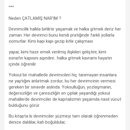
°°°
Neden ÇATLAMIŞ NAR’IM ?
Devrimcilik halkla birlikte yaşamak ve halka gitmek deriz her
zaman. Her devrimci bunu kendi pratiğinde farklı yollarla
somutlar. Kimi kapı kapı gezip kitle çalışması
yapar, kimi hazır emek verilmiş ilişkileri geliştirir, kimi
esnafın kapısını aşındırır.. halka gitmek kavramı hayatın
içinde öğrenilir.
Yoksul bir mahallede devrimcileri hiç tanımayan insanlara
ne yaptığını anlatmak zordur; bu her devrimcinin vermesi
gereken bir sınavdır aslında. Yoksulluğun, yozlaşmanın,
değersizliğin ve çaresizliğin en çıplak yaşandığı yoksul
mahallerde devrimciler de kapitalizmin yaşamda nasıl vücut
bulduğunu görür.
Bu kitapta ki devrimciler yüzmeyi tam olarak öğrenmeden
denize daldılar, kah boğuldular,