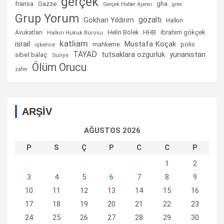
gerçek
fransa
gha
Gazze
Gerçek Haber Ajansı
grev
Grup Yorum
gözaltı
Gökhan Yıldırım
Halkın
Helin Bölek
HHB
ibrahim gökçek
Avukatları
Halkın Hukuk Bürosu
katliam
israil
Mustafa Koçak
mahkeme
polis
işkence
TAYAD
tutsaklara ozgurluk
yunanistan
sibel balaç
Suriye
Ölüm Orucu
zafer
ARŞİV
AĞUSTOS 2026
P
S
Ç
P
C
C
P
1
2
3
4
5
6
7
8
9
10
11
12
13
14
15
16
17
18
19
20
21
22
23
24
25
26
27
28
29
30