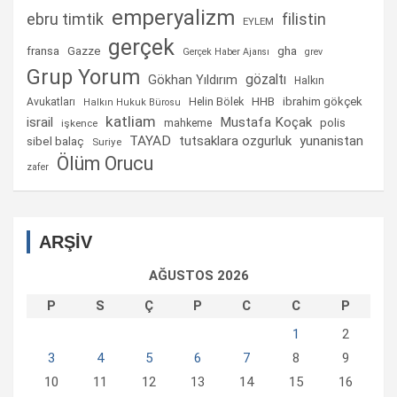
emperyalizm
ebru timtik
filistin
EYLEM
gerçek
fransa
gha
Gazze
Gerçek Haber Ajansı
grev
Grup Yorum
gözaltı
Gökhan Yıldırım
Halkın
Helin Bölek
HHB
ibrahim gökçek
Avukatları
Halkın Hukuk Bürosu
katliam
israil
Mustafa Koçak
mahkeme
polis
işkence
TAYAD
tutsaklara ozgurluk
yunanistan
sibel balaç
Suriye
Ölüm Orucu
zafer
ARŞİV
AĞUSTOS 2026
P
S
Ç
P
C
C
P
1
2
3
4
5
6
7
8
9
10
11
12
13
14
15
16