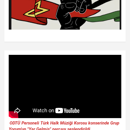
ODTÜ Personeli Türk Halk Müziği Korosu konserinde Grup
Yorum'un "Yar Gelmiş" parçası seslendirildi.