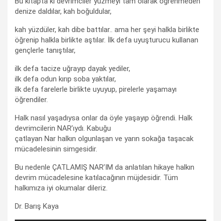
Bu kitapta ki devrimciler yüzmeyi tam olarak öğrenmeden
denize daldılar, kah boğuldular,
kah yüzdüler, kah dibe battılar.. ama her şeyi halkla birlikte
öğrenip halkla birlikte aştılar. İlk defa uyuşturucu kullanan
gençlerle tanıştılar,
ilk defa tacize uğrayıp dayak yediler,
ilk defa odun kırıp soba yaktılar,
ilk defa farelerle birlikte uyuyup, pirelerle yaşamayı
öğrendiler.
Halk nasıl yaşadıysa onlar da öyle yaşayıp öğrendi. Halk
devrimcilerin NAR’ıydı. Kabuğu
çatlayan Nar halkın olgunlaşan ve yarın sokağa taşacak
mücadelesinin simgesidir.
Bu nedenle ÇATLAMIŞ NAR’IM da anlatılan hikaye halkın
devrim mücadelesine katılacağının müjdesidir. Tüm
halkımıza iyi okumalar dileriz.
Dr. Barış Kaya