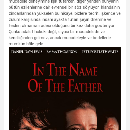
mücadele deneyimine ışık tutarken, diğer yandan dünyanın
bütün ezilenlerine dair evrensel bir söz söylüyor. İrlanda'nın
zindanlarından yükselen bu hikâye, bizlere tecrit, işkence ve
zulüm karşısında insanı ayakta tutan şeyin direnme ve
teslim olmama iradesi olduğunu bir kez daha gösteriyor.
Çünkü adalet hukuki değil, siyasi bir mücadeledir ve
kendiliğinden gelmez; ancak mücadeleyle ve bedellerle
mümkün hâle gelir.