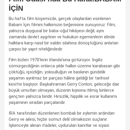
İÇİN
Bu hafta film köşemizde, gerçek olaylardan esinlenen
Babam İçin filmini halkımızın beğenisine sunuyoruz. Film,
yalnızca duygusal bir baba-oğul hikâyesi değil; aynı
zamanda devlet aygıtının ve hukukun egemenlerin elinde
halklara karşı nasıl bir saldırı silahına dönüştüğünü anlatan
çarpıcı bir yapıt niteliğindedir.
Film bizleri 1970'lerin İrlanda'sına götürüyor. İngiliz
sömürgeciliğinin onlarca yıldır halkın üzerine karabasan gibi
çöktüğü, işsizliğin, yoksulluğun ve baskının gündelik
yaşamın ayrılmaz bir parçası hâline geldiği bir tarihsel
kesitte başlıyor. Başkahraman Gerry Conlon, geleceğe dair
büyük umutları olmayan, düzenin kıyısına itilmiş binlerce
gençten yalnızca biridir. Hırsızlık, hippilik ve esrar kullanımı
yaşamının sıradan parçalarıdır.
IRA tarafından düzenlenen bombalı bir eylemin ardından
Gerry ve ailesi, hiçbir somut delil olmaksızın suçlanır.
İşkenceyle alınan ifadeler, uydurulan kanıtlar ve siyasi