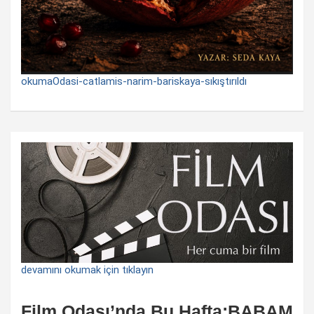
okumaOdasi-catlamis-narim-bariskaya-sıkıştırıldı
devamını okumak için tıklayın
Film Odası’nda Bu Hafta:BABAM