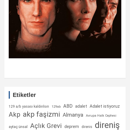
Etiketler
ABD
Adalet istiyoruz
adalet
129 a/b yasası kaldırılsın
129ab
akp faşizmi
Akp
Almanya
Avrupa Halk Cephesi
direniş
Açlık Grevi
deprem
aytaç ünsal
direnis