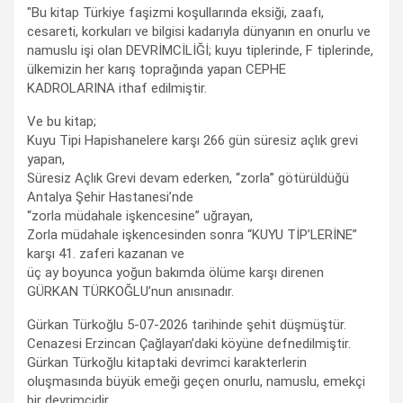
"Bu kitap Türkiye faşizmi koşullarında eksiği, zaafı,
cesareti, korkuları ve bilgisi kadarıyla dünyanın en onurlu ve
namuslu işi olan DEVRİMCİLİĞİ; kuyu tiplerinde, F tiplerinde,
ülkemizin her karış toprağında yapan CEPHE
KADROLARINA ithaf edilmiştir.
Ve bu kitap;
Kuyu Tipi Hapishanelere karşı 266 gün süresiz açlık grevi
yapan,
Süresiz Açlık Grevi devam ederken, “zorla” götürüldüğü
Antalya Şehir Hastanesi’nde
“zorla müdahale işkencesine” uğrayan,
Zorla müdahale işkencesinden sonra “KUYU TİP’LERİNE”
karşı 41. zaferi kazanan ve
üç ay boyunca yoğun bakımda ölüme karşı direnen
GÜRKAN TÜRKOĞLU’nun anısınadır.
Gürkan Türkoğlu 5-07-2026 tarihinde şehit düşmüştür.
Cenazesi Erzincan Çağlayan’daki köyüne defnedilmiştir.
Gürkan Türkoğlu kitaptaki devrimci karakterlerin
oluşmasında büyük emeği geçen onurlu, namuslu, emekçi
bir devrimcidir.