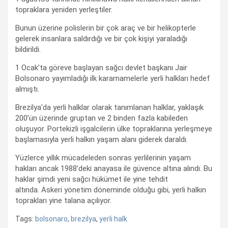
topraklara yeniden yerleştiler.
Bunun üzerine polislerin bir çok araç ve bir helikopterle
gelerek insanlara saldırdığı ve bir çok kişiyi yaraladığı
bildirildi.
1 Ocak’ta göreve başlayan sağcı devlet başkanı Jair
Bolsonaro yayımladığı ilk kararnamelerle yerli halkları hedef
almıştı.
Brezilya’da yerli halklar olarak tanımlanan halklar, yaklaşık
200’ün üzerinde gruptan ve 2 binden fazla kabileden
oluşuyor. Portekizli işgalcilerin ülke topraklarına yerleşmeye
başlamasıyla yerli halkın yaşam alanı giderek daraldı.
Yüzlerce yıllık mücadeleden sonras yerlilerinin yaşam
hakları ancak 1988’deki anayasa ile güvence altına alındı. Bu
haklar şimdi yeni sağcı hükümet ile yine tehdit
altında. Askeri yönetim döneminde olduğu gibi, yerli halkın
toprakları yine talana açılıyor.
Tags:
bolsonaro
,
brezilya
,
yerli halk