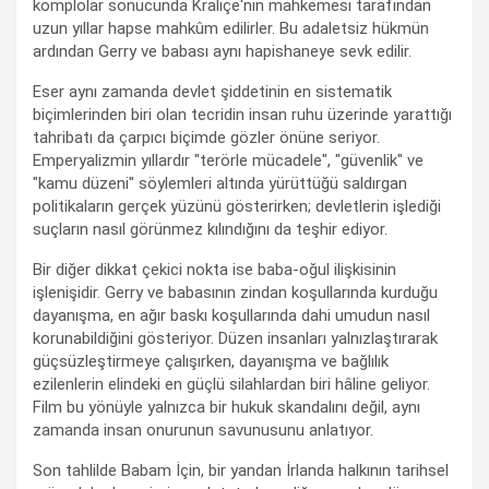
komplolar sonucunda Kraliçe'nin mahkemesi tarafından
uzun yıllar hapse mahkûm edilirler. Bu adaletsiz hükmün
ardından Gerry ve babası aynı hapishaneye sevk edilir.
Eser aynı zamanda devlet şiddetinin en sistematik
biçimlerinden biri olan tecridin insan ruhu üzerinde yarattığı
tahribatı da çarpıcı biçimde gözler önüne seriyor.
Emperyalizmin yıllardır "terörle mücadele", "güvenlik" ve
"kamu düzeni" söylemleri altında yürüttüğü saldırgan
politikaların gerçek yüzünü gösterirken; devletlerin işlediği
suçların nasıl görünmez kılındığını da teşhir ediyor.
Bir diğer dikkat çekici nokta ise baba-oğul ilişkisinin
işlenişidir. Gerry ve babasının zindan koşullarında kurduğu
dayanışma, en ağır baskı koşullarında dahi umudun nasıl
korunabildiğini gösteriyor. Düzen insanları yalnızlaştırarak
güçsüzleştirmeye çalışırken, dayanışma ve bağlılık
ezilenlerin elindeki en güçlü silahlardan biri hâline geliyor.
Film bu yönüyle yalnızca bir hukuk skandalını değil, aynı
zamanda insan onurunun savunusunu anlatıyor.
Son tahlilde Babam İçin, bir yandan İrlanda halkının tarihsel