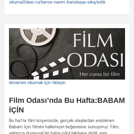
okumaOdasi-catlamis-narim-bariskaya-sıkıştırıldı
devamını okumak için tıklayın
Film Odası’nda Bu Hafta:BABAM
İÇİN
Bu hafta film köşemizde, gerçek olaylardan esinlenen
Babam İçin filmini halkımızın beğenisine sunuyoruz. Film,
yalnızca duygusal bir baba-oğul hikâyesi değil; aynı