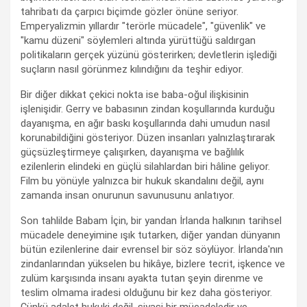
tahribatı da çarpıcı biçimde gözler önüne seriyor.
Emperyalizmin yıllardır "terörle mücadele", "güvenlik" ve
"kamu düzeni" söylemleri altında yürüttüğü saldırgan
politikaların gerçek yüzünü gösterirken; devletlerin işlediği
suçların nasıl görünmez kılındığını da teşhir ediyor.
Bir diğer dikkat çekici nokta ise baba-oğul ilişkisinin
işlenişidir. Gerry ve babasının zindan koşullarında kurduğu
dayanışma, en ağır baskı koşullarında dahi umudun nasıl
korunabildiğini gösteriyor. Düzen insanları yalnızlaştırarak
güçsüzleştirmeye çalışırken, dayanışma ve bağlılık
ezilenlerin elindeki en güçlü silahlardan biri hâline geliyor.
Film bu yönüyle yalnızca bir hukuk skandalını değil, aynı
zamanda insan onurunun savunusunu anlatıyor.
Son tahlilde Babam İçin, bir yandan İrlanda halkının tarihsel
mücadele deneyimine ışık tutarken, diğer yandan dünyanın
bütün ezilenlerine dair evrensel bir söz söylüyor. İrlanda'nın
zindanlarından yükselen bu hikâye, bizlere tecrit, işkence ve
zulüm karşısında insanı ayakta tutan şeyin direnme ve
teslim olmama iradesi olduğunu bir kez daha gösteriyor.