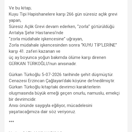
Ve bu kitap;
Kuyu Tipi Hapishanelere karşı 266 gün süresiz açlık grevi
yapan,
Süresiz Açlık Grevi devam ederken, “zorla” götürüldüğü
Antalya Şehir Hastanesi’nde
“zorla müdahale işkencesine” uğrayan,
Zorla müdahale işkencesinden sonra “KUYU TİP’LERİNE”
karşı 41. zaferi kazanan ve
üç ay boyunca yoğun bakımda ölüme karşı direnen
GÜRKAN TÜRKOĞLU’nun anısınadır.
Gürkan Türkoğlu 5-07-2026 tarihinde şehit düşmüştür.
Cenazesi Erzincan Çağlayan’daki köyüne defnedilmiştir.
Gürkan Türkoğlu kitaptaki devrimci karakterlerin
oluşmasında büyük emeği geçen onurlu, namuslu, emekçi
bir devrimcidir.
Anısı önünde saygıyla eğiliyor, mücadelesini
yaşatacağımıza dair söz veriyoruz.
°°°