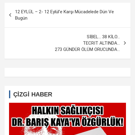
Yazı
12 EYLÜL – 2- 12 Eylül’e Karşı Mücadelede Dün Ve
dolaşımı
Bugün
SİBEL… 38 KİLO…
TECRIT ALTINDA…
273 GÜNDÜR ÖLÜM ORUCUNDA…
ÇİZGİ HABER