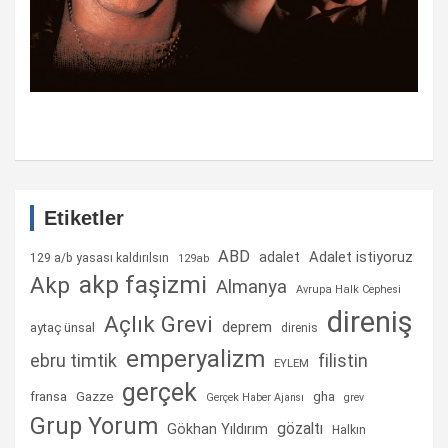
Etiketler
ABD
Adalet istiyoruz
adalet
129 a/b yasası kaldırılsın
129ab
akp faşizmi
Akp
Almanya
Avrupa Halk Cephesi
direniş
Açlık Grevi
deprem
aytaç ünsal
direnis
emperyalizm
ebru timtik
filistin
EYLEM
gerçek
fransa
gha
Gazze
Gerçek Haber Ajansı
grev
Grup Yorum
gözaltı
Gökhan Yıldırım
Halkın