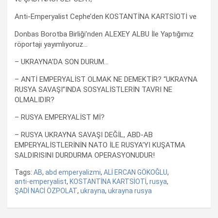
Anti-Emperyalist Cephe’den KOSTANTİNA KARTSİOTİ ve
Donbas Borotba Birliği’nden ALEXEY ALBU İle Yaptığımız
röportajı yayımlıyoruz…
– UKRAYNA’DA SON DURUM…
–
ANTİ EMPERYALİST OLMAK NE DEMEKTİR? “UKRAYNA
RUSYA SAVAŞI”INDA SOSYALİSTLERİN TAVRI NE
OLMALIDIR?
– RUSYA EMPERYALİST Mİ?
– RUSYA UKRAYNA SAVAŞI DEĞİL, ABD-AB
EMPERYALİSTLERİNİN NATO İLE RUSYA’YI KUŞATMA
SALDIRISINI DURDURMA OPERASYONUDUR!
Tags:
AB
,
abd emperyalizmi
,
ALİ ERCAN GÖKOĞLU
,
anti-emperyalist
,
KOSTANTİNA KARTSİOTİ
,
rusya
,
ŞADİ NACİ ÖZPOLAT
,
ukrayna
,
ukrayna rusya