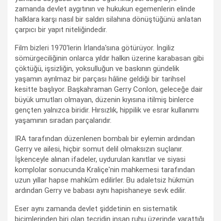
zamanda devlet aygıtının ve hukukun egemenlerin elinde
halklara karşı nasıl bir saldırı silahına dönüştüğünü anlatan
çarpıcı bir yapıt niteliğindedir.
Film bizleri 1970'lerin İrlanda'sına götürüyor. İngiliz
sömürgeciliğinin onlarca yıldır halkın üzerine karabasan gibi
çöktüğü, işsizliğin, yoksulluğun ve baskının gündelik
yaşamın ayrılmaz bir parçası hâline geldiği bir tarihsel
kesitte başlıyor. Başkahraman Gerry Conlon, geleceğe dair
büyük umutları olmayan, düzenin kıyısına itilmiş binlerce
gençten yalnızca biridir. Hırsızlık, hippilik ve esrar kullanımı
yaşamının sıradan parçalarıdır.
IRA tarafından düzenlenen bombalı bir eylemin ardından
Gerry ve ailesi, hiçbir somut delil olmaksızın suçlanır.
İşkenceyle alınan ifadeler, uydurulan kanıtlar ve siyasi
komplolar sonucunda Kraliçe'nin mahkemesi tarafından
uzun yıllar hapse mahkûm edilirler. Bu adaletsiz hükmün
ardından Gerry ve babası aynı hapishaneye sevk edilir.
Eser aynı zamanda devlet şiddetinin en sistematik
biçimlerinden biri olan tecridin insan ruhu üzerinde yarattığı