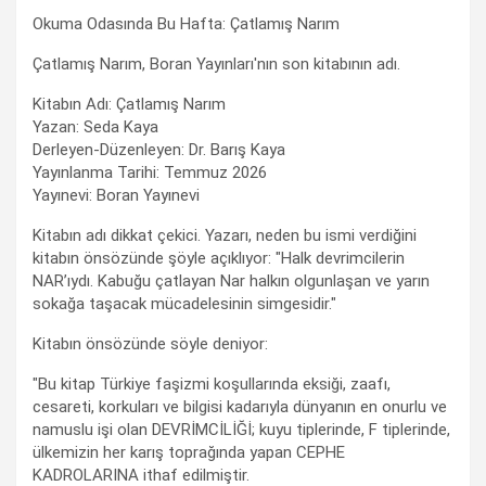
Okuma Odasında Bu Hafta: Çatlamış Narım
Çatlamış Narım, Boran Yayınları'nın son kitabının adı.
Kitabın Adı: Çatlamış Narım
Yazan: Seda Kaya
Derleyen-Düzenleyen: Dr. Barış Kaya
Yayınlanma Tarihi: Temmuz 2026
Yayınevi: Boran Yayınevi
Kitabın adı dikkat çekici. Yazarı, neden bu ismi verdiğini
kitabın önsözünde şöyle açıklıyor: "Halk devrimcilerin
NAR’ıydı. Kabuğu çatlayan Nar halkın olgunlaşan ve yarın
sokağa taşacak mücadelesinin simgesidir."
Kitabın önsözünde söyle deniyor:
"Bu kitap Türkiye faşizmi koşullarında eksiği, zaafı,
cesareti, korkuları ve bilgisi kadarıyla dünyanın en onurlu ve
namuslu işi olan DEVRİMCİLİĞİ; kuyu tiplerinde, F tiplerinde,
ülkemizin her karış toprağında yapan CEPHE
KADROLARINA ithaf edilmiştir.