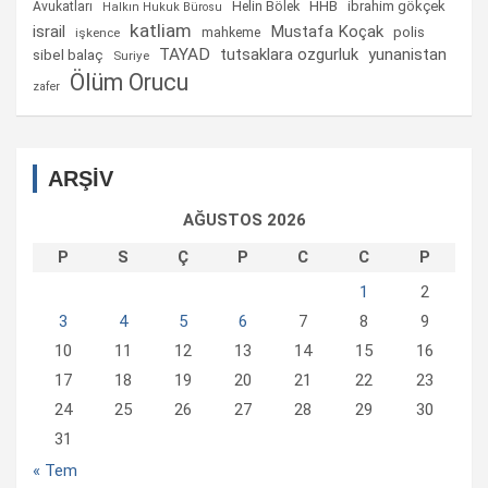
Helin Bölek
HHB
ibrahim gökçek
Avukatları
Halkın Hukuk Bürosu
katliam
israil
Mustafa Koçak
mahkeme
polis
işkence
TAYAD
tutsaklara ozgurluk
yunanistan
sibel balaç
Suriye
Ölüm Orucu
zafer
ARŞİV
AĞUSTOS 2026
P
S
Ç
P
C
C
P
1
2
3
4
5
6
7
8
9
10
11
12
13
14
15
16
17
18
19
20
21
22
23
24
25
26
27
28
29
30
31
« Tem