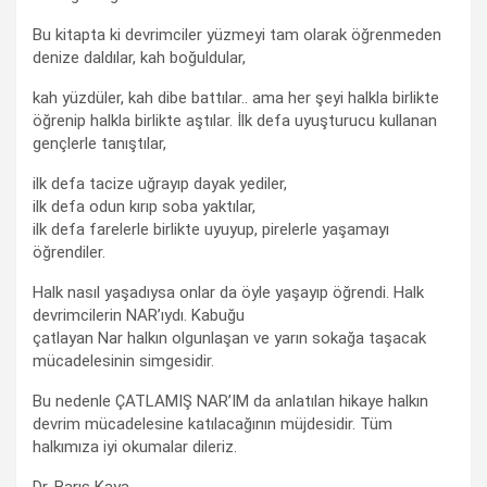
Bu kitapta ki devrimciler yüzmeyi tam olarak öğrenmeden
denize daldılar, kah boğuldular,
kah yüzdüler, kah dibe battılar.. ama her şeyi halkla birlikte
öğrenip halkla birlikte aştılar. İlk defa uyuşturucu kullanan
gençlerle tanıştılar,
ilk defa tacize uğrayıp dayak yediler,
ilk defa odun kırıp soba yaktılar,
ilk defa farelerle birlikte uyuyup, pirelerle yaşamayı
öğrendiler.
Halk nasıl yaşadıysa onlar da öyle yaşayıp öğrendi. Halk
devrimcilerin NAR’ıydı. Kabuğu
çatlayan Nar halkın olgunlaşan ve yarın sokağa taşacak
mücadelesinin simgesidir.
Bu nedenle ÇATLAMIŞ NAR’IM da anlatılan hikaye halkın
devrim mücadelesine katılacağının müjdesidir. Tüm
halkımıza iyi okumalar dileriz.
Dr. Barış Kaya