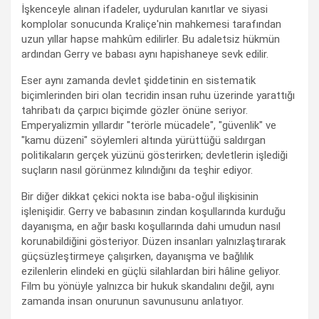
İşkenceyle alınan ifadeler, uydurulan kanıtlar ve siyasi
komplolar sonucunda Kraliçe'nin mahkemesi tarafından
uzun yıllar hapse mahkûm edilirler. Bu adaletsiz hükmün
ardından Gerry ve babası aynı hapishaneye sevk edilir.
Eser aynı zamanda devlet şiddetinin en sistematik
biçimlerinden biri olan tecridin insan ruhu üzerinde yarattığı
tahribatı da çarpıcı biçimde gözler önüne seriyor.
Emperyalizmin yıllardır "terörle mücadele", "güvenlik" ve
"kamu düzeni" söylemleri altında yürüttüğü saldırgan
politikaların gerçek yüzünü gösterirken; devletlerin işlediği
suçların nasıl görünmez kılındığını da teşhir ediyor.
Bir diğer dikkat çekici nokta ise baba-oğul ilişkisinin
işlenişidir. Gerry ve babasının zindan koşullarında kurduğu
dayanışma, en ağır baskı koşullarında dahi umudun nasıl
korunabildiğini gösteriyor. Düzen insanları yalnızlaştırarak
güçsüzleştirmeye çalışırken, dayanışma ve bağlılık
ezilenlerin elindeki en güçlü silahlardan biri hâline geliyor.
Film bu yönüyle yalnızca bir hukuk skandalını değil, aynı
zamanda insan onurunun savunusunu anlatıyor.