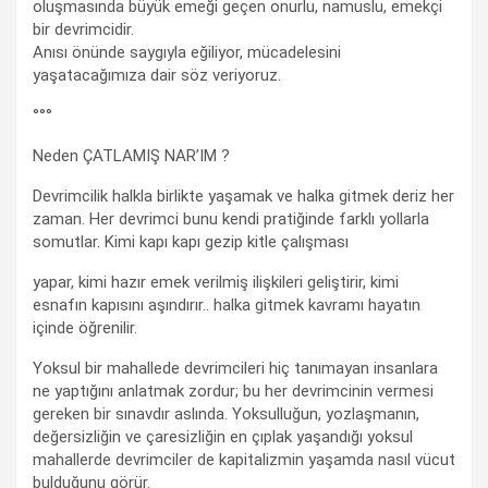
oluşmasında büyük emeği geçen onurlu, namuslu, emekçi
bir devrimcidir.
Anısı önünde saygıyla eğiliyor, mücadelesini
yaşatacağımıza dair söz veriyoruz.
°°°
Neden ÇATLAMIŞ NAR’IM ?
Devrimcilik halkla birlikte yaşamak ve halka gitmek deriz her
zaman. Her devrimci bunu kendi pratiğinde farklı yollarla
somutlar. Kimi kapı kapı gezip kitle çalışması
yapar, kimi hazır emek verilmiş ilişkileri geliştirir, kimi
esnafın kapısını aşındırır.. halka gitmek kavramı hayatın
içinde öğrenilir.
Yoksul bir mahallede devrimcileri hiç tanımayan insanlara
ne yaptığını anlatmak zordur; bu her devrimcinin vermesi
gereken bir sınavdır aslında. Yoksulluğun, yozlaşmanın,
değersizliğin ve çaresizliğin en çıplak yaşandığı yoksul
mahallerde devrimciler de kapitalizmin yaşamda nasıl vücut
bulduğunu görür.