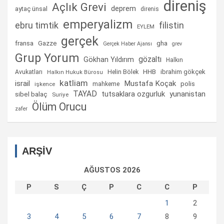
direniş
Açlık Grevi
deprem
aytaç ünsal
direnis
emperyalizm
ebru timtik
filistin
EYLEM
gerçek
fransa
gha
Gazze
Gerçek Haber Ajansı
grev
Grup Yorum
gözaltı
Gökhan Yıldırım
Halkın
Helin Bölek
HHB
ibrahim gökçek
Avukatları
Halkın Hukuk Bürosu
katliam
israil
Mustafa Koçak
mahkeme
polis
işkence
TAYAD
tutsaklara ozgurluk
yunanistan
sibel balaç
Suriye
Ölüm Orucu
zafer
ARŞİV
AĞUSTOS 2026
P
S
Ç
P
C
C
P
1
2
3
4
5
6
7
8
9