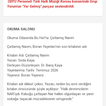
ODTÜ Personeli Türk Halk Müziği Korosu konserinde Grup
Yorum'un "Yar Gelmiş" parçası seslendirildi.
OKUMA SALONU
Okuma Odasında Bu Hafta: Çatlamış Narım
Çatlamış Narım, Boran Yayınları'nın son kitabının adı.
Kitabın Adı: Çatlamış Narım
Yazan: Seda Kaya
Derleyen-Düzenleyen: Dr. Barış Kaya
Yayınlanma Tarihi: Temmuz 2026
Yayınevi: Boran Yayınevi
Kitabın adı dikkat çekici. Yazarı, neden bu ismi verdiğini
kitabın önsözünde şöyle açıklıyor: "Halk devrimcilerin
NAR’ıydı. Kabuğu çatlayan Nar halkın olgunlaşan ve yarın
sokağa taşacak mücadelesinin simgesidir."