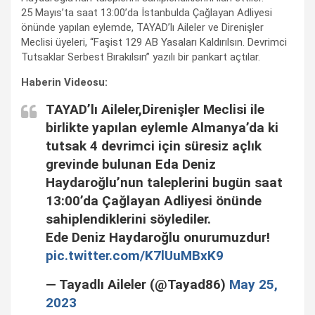
25 Mayıs’ta saat 13:00’da İstanbulda Çağlayan Adliyesi
önünde yapılan eylemde, TAYAD’lı Aileler ve Direnişler
Meclisi üyeleri, “Faşist 129 AB Yasaları Kaldırılsın. Devrimci
Tutsaklar Serbest Bırakılsın” yazılı bir pankart açtılar.
Haberin Videosu:
TAYAD’lı Aileler,Direnişler Meclisi ile
birlikte yapılan eylemle Almanya’da ki
tutsak 4 devrimci için süresiz açlık
grevinde bulunan Eda Deniz
Haydaroğlu’nun taleplerini bugün saat
13:00’da Çağlayan Adliyesi önünde
sahiplendiklerini söylediler.
Ede Deniz Haydaroğlu onurumuzdur!
pic.twitter.com/K7lUuMBxK9
— Tayadlı Aileler (@Tayad86)
May 25,
2023