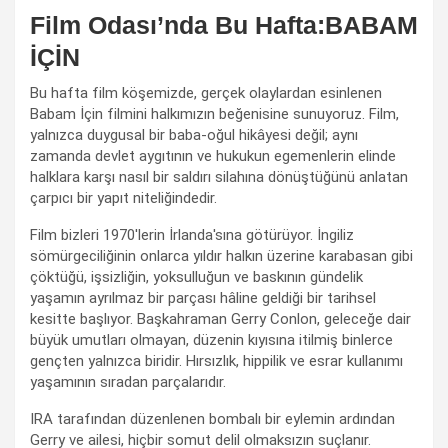
Film Odası’nda Bu Hafta:BABAM
İÇİN
Bu hafta film köşemizde, gerçek olaylardan esinlenen
Babam İçin filmini halkımızın beğenisine sunuyoruz. Film,
yalnızca duygusal bir baba-oğul hikâyesi değil; aynı
zamanda devlet aygıtının ve hukukun egemenlerin elinde
halklara karşı nasıl bir saldırı silahına dönüştüğünü anlatan
çarpıcı bir yapıt niteliğindedir.
Film bizleri 1970'lerin İrlanda'sına götürüyor. İngiliz
sömürgeciliğinin onlarca yıldır halkın üzerine karabasan gibi
çöktüğü, işsizliğin, yoksulluğun ve baskının gündelik
yaşamın ayrılmaz bir parçası hâline geldiği bir tarihsel
kesitte başlıyor. Başkahraman Gerry Conlon, geleceğe dair
büyük umutları olmayan, düzenin kıyısına itilmiş binlerce
gençten yalnızca biridir. Hırsızlık, hippilik ve esrar kullanımı
yaşamının sıradan parçalarıdır.
IRA tarafından düzenlenen bombalı bir eylemin ardından
Gerry ve ailesi, hiçbir somut delil olmaksızın suçlanır.