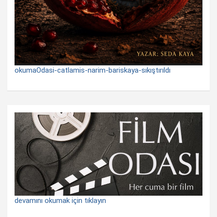
okumaOdasi-catlamis-narim-bariskaya-sıkıştırıldı
devamını okumak için tıklayın