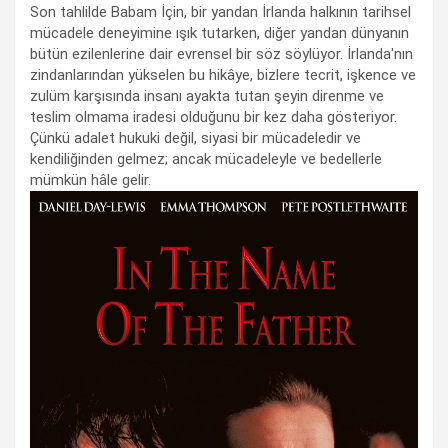
Son tahlilde Babam İçin, bir yandan İrlanda halkının tarihsel
mücadele deneyimine ışık tutarken, diğer yandan dünyanın
bütün ezilenlerine dair evrensel bir söz söylüyor. İrlanda'nın
zindanlarından yükselen bu hikâye, bizlere tecrit, işkence ve
zulüm karşısında insanı ayakta tutan şeyin direnme ve
teslim olmama iradesi olduğunu bir kez daha gösteriyor.
Çünkü adalet hukuki değil, siyasi bir mücadeledir ve
kendiliğinden gelmez; ancak mücadeleyle ve bedellerle
mümkün hâle gelir.