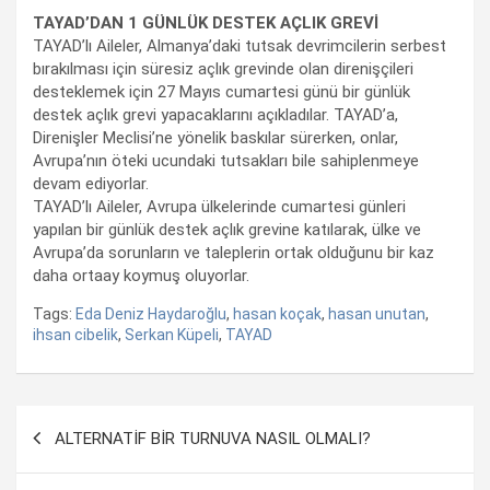
TAYAD’DAN 1 GÜNLÜK DESTEK AÇLIK GREVİ
TAYAD’lı Aileler, Almanya’daki tutsak devrimcilerin serbest
bırakılması için süresiz açlık grevinde olan direnişçileri
desteklemek için 27 Mayıs cumartesi günü bir günlük
destek açlık grevi yapacaklarını açıkladılar. TAYAD’a,
Direnişler Meclisi’ne yönelik baskılar sürerken, onlar,
Avrupa’nın öteki ucundaki tutsakları bile sahiplenmeye
devam ediyorlar.
TAYAD’lı Aileler, Avrupa ülkelerinde cumartesi günleri
yapılan bir günlük destek açlık grevine katılarak, ülke ve
Avrupa’da sorunların ve taleplerin ortak olduğunu bir kaz
daha ortaay koymuş oluyorlar.
Tags:
Eda Deniz Haydaroğlu
,
hasan koçak
,
hasan unutan
,
ihsan cibelik
,
Serkan Küpeli
,
TAYAD
Yazı
ALTERNATİF BİR TURNUVA NASIL OLMALI?
dolaşımı