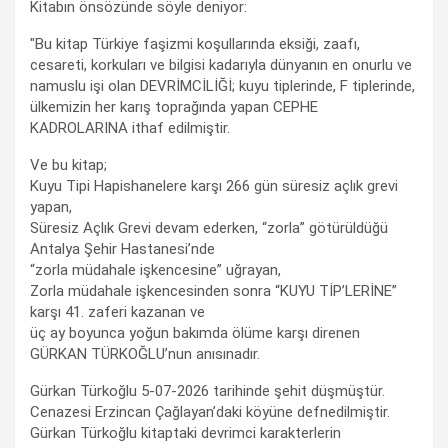
Kitabın önsözünde söyle deniyor:
"Bu kitap Türkiye faşizmi koşullarında eksiği, zaafı,
cesareti, korkuları ve bilgisi kadarıyla dünyanın en onurlu ve
namuslu işi olan DEVRİMCİLİĞİ; kuyu tiplerinde, F tiplerinde,
ülkemizin her karış toprağında yapan CEPHE
KADROLARINA ithaf edilmiştir.
Ve bu kitap;
Kuyu Tipi Hapishanelere karşı 266 gün süresiz açlık grevi
yapan,
Süresiz Açlık Grevi devam ederken, “zorla” götürüldüğü
Antalya Şehir Hastanesi’nde
“zorla müdahale işkencesine” uğrayan,
Zorla müdahale işkencesinden sonra “KUYU TİP’LERİNE”
karşı 41. zaferi kazanan ve
üç ay boyunca yoğun bakımda ölüme karşı direnen
GÜRKAN TÜRKOĞLU’nun anısınadır.
Gürkan Türkoğlu 5-07-2026 tarihinde şehit düşmüştür.
Cenazesi Erzincan Çağlayan’daki köyüne defnedilmiştir.
Gürkan Türkoğlu kitaptaki devrimci karakterlerin