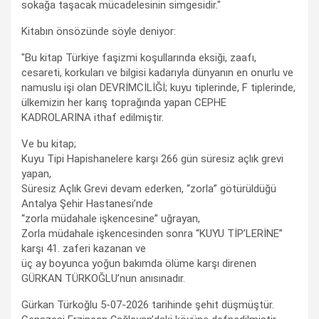
sokağa taşacak mücadelesinin simgesidir."
Kitabın önsözünde söyle deniyor:
"Bu kitap Türkiye faşizmi koşullarında eksiği, zaafı,
cesareti, korkuları ve bilgisi kadarıyla dünyanın en onurlu ve
namuslu işi olan DEVRİMCİLİĞİ; kuyu tiplerinde, F tiplerinde,
ülkemizin her karış toprağında yapan CEPHE
KADROLARINA ithaf edilmiştir.
Ve bu kitap;
Kuyu Tipi Hapishanelere karşı 266 gün süresiz açlık grevi
yapan,
Süresiz Açlık Grevi devam ederken, “zorla” götürüldüğü
Antalya Şehir Hastanesi’nde
“zorla müdahale işkencesine” uğrayan,
Zorla müdahale işkencesinden sonra “KUYU TİP’LERİNE”
karşı 41. zaferi kazanan ve
üç ay boyunca yoğun bakımda ölüme karşı direnen
GÜRKAN TÜRKOĞLU’nun anısınadır.
Gürkan Türkoğlu 5-07-2026 tarihinde şehit düşmüştür.