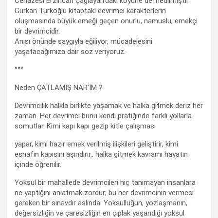
Cenazesi Erzincan Çağlayan’daki köyüne defnedilmiştir.
Gürkan Türkoğlu kitaptaki devrimci karakterlerin
oluşmasında büyük emeği geçen onurlu, namuslu, emekçi
bir devrimcidir.
Anısı önünde saygıyla eğiliyor, mücadelesini
yaşatacağımıza dair söz veriyoruz.
°°°
Neden ÇATLAMIŞ NAR’IM ?
Devrimcilik halkla birlikte yaşamak ve halka gitmek deriz her
zaman. Her devrimci bunu kendi pratiğinde farklı yollarla
somutlar. Kimi kapı kapı gezip kitle çalışması
yapar, kimi hazır emek verilmiş ilişkileri geliştirir, kimi
esnafın kapısını aşındırır.. halka gitmek kavramı hayatın
içinde öğrenilir.
Yoksul bir mahallede devrimcileri hiç tanımayan insanlara
ne yaptığını anlatmak zordur; bu her devrimcinin vermesi
gereken bir sınavdır aslında. Yoksulluğun, yozlaşmanın,
değersizliğin ve çaresizliğin en çıplak yaşandığı yoksul