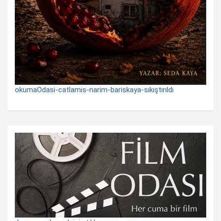
okumaOdasi-catlamis-narim-bariskaya-sıkıştırıldı