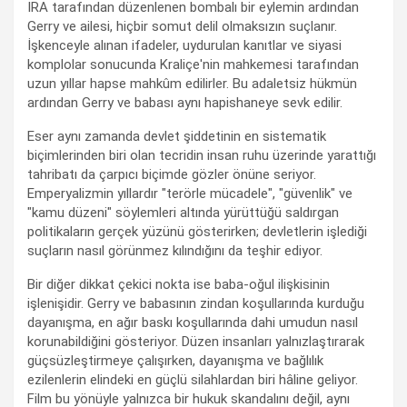
IRA tarafından düzenlenen bombalı bir eylemin ardından
Gerry ve ailesi, hiçbir somut delil olmaksızın suçlanır.
İşkenceyle alınan ifadeler, uydurulan kanıtlar ve siyasi
komplolar sonucunda Kraliçe'nin mahkemesi tarafından
uzun yıllar hapse mahkûm edilirler. Bu adaletsiz hükmün
ardından Gerry ve babası aynı hapishaneye sevk edilir.
Eser aynı zamanda devlet şiddetinin en sistematik
biçimlerinden biri olan tecridin insan ruhu üzerinde yarattığı
tahribatı da çarpıcı biçimde gözler önüne seriyor.
Emperyalizmin yıllardır "terörle mücadele", "güvenlik" ve
"kamu düzeni" söylemleri altında yürüttüğü saldırgan
politikaların gerçek yüzünü gösterirken; devletlerin işlediği
suçların nasıl görünmez kılındığını da teşhir ediyor.
Bir diğer dikkat çekici nokta ise baba-oğul ilişkisinin
işlenişidir. Gerry ve babasının zindan koşullarında kurduğu
dayanışma, en ağır baskı koşullarında dahi umudun nasıl
korunabildiğini gösteriyor. Düzen insanları yalnızlaştırarak
güçsüzleştirmeye çalışırken, dayanışma ve bağlılık
ezilenlerin elindeki en güçlü silahlardan biri hâline geliyor.
Film bu yönüyle yalnızca bir hukuk skandalını değil, aynı