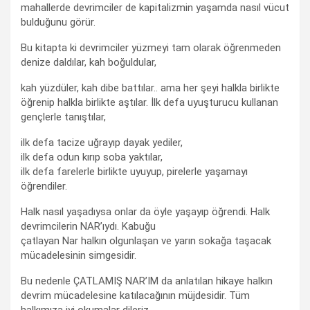
mahallerde devrimciler de kapitalizmin yaşamda nasıl vücut
bulduğunu görür.
Bu kitapta ki devrimciler yüzmeyi tam olarak öğrenmeden
denize daldılar, kah boğuldular,
kah yüzdüler, kah dibe battılar.. ama her şeyi halkla birlikte
öğrenip halkla birlikte aştılar. İlk defa uyuşturucu kullanan
gençlerle tanıştılar,
ilk defa tacize uğrayıp dayak yediler,
ilk defa odun kırıp soba yaktılar,
ilk defa farelerle birlikte uyuyup, pirelerle yaşamayı
öğrendiler.
Halk nasıl yaşadıysa onlar da öyle yaşayıp öğrendi. Halk
devrimcilerin NAR’ıydı. Kabuğu
çatlayan Nar halkın olgunlaşan ve yarın sokağa taşacak
mücadelesinin simgesidir.
Bu nedenle ÇATLAMIŞ NAR’IM da anlatılan hikaye halkın
devrim mücadelesine katılacağının müjdesidir. Tüm
halkımıza iyi okumalar dileriz.