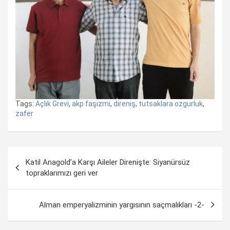
Tags:
Açlık Grevi
,
akp faşizmi
,
direniş
,
tutsaklara ozgurluk
,
zafer
Yazı
Katil Anagold’a Karşı Aileler Direnişte: Siyanürsüz
dolaşımı
topraklarımızı geri ver
Alman emperyalizminin yargısının saçmalıkları -2-