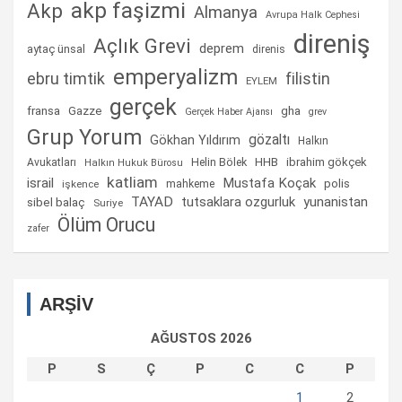
akp faşizmi
Akp
Almanya
Avrupa Halk Cephesi
direniş
Açlık Grevi
deprem
aytaç ünsal
direnis
emperyalizm
ebru timtik
filistin
EYLEM
gerçek
fransa
gha
Gazze
Gerçek Haber Ajansı
grev
Grup Yorum
gözaltı
Gökhan Yıldırım
Halkın
Helin Bölek
HHB
ibrahim gökçek
Avukatları
Halkın Hukuk Bürosu
katliam
israil
Mustafa Koçak
mahkeme
polis
işkence
TAYAD
tutsaklara ozgurluk
yunanistan
sibel balaç
Suriye
Ölüm Orucu
zafer
ARŞİV
AĞUSTOS 2026
P
S
Ç
P
C
C
P
1
2