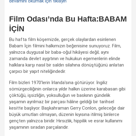
devamını okumak için tıklayın
Film Odası’nda Bu Hafta:BABAM
İÇİN
Bu hafta film köşemizde, gerçek olaylardan esinlenen
Babam İçin filmini halkımızın beğenisine sunuyoruz. Film,
yalnızca duygusal bir baba-oğul hikâyesi değil; aynı
zamanda devlet aygıtının ve hukukun egemenlerin elinde
halklara karşı nasıl bir saldırı silahına dönüştüğünü anlatan
çarpıcı bir yapıt niteliğindedir.
Film bizleri 1970'lerin İrlanda'sına götürüyor. İngiliz
sömürgeciliğinin onlarca yıldır halkın üzerine karabasan gibi
çöktüğü, işsizliğin, yoksulluğun ve baskının gündelik
yaşamın ayrılmaz bir parçası hâline geldiği bir tarihsel
kesitte başlıyor. Başkahraman Gerry Conlon, geleceğe dair
büyük umutları olmayan, düzenin kıyısına itilmiş binlerce
gençten yalnızca biridir. Hırsızlık, hippilik ve esrar kullanımı
yaşamının sıradan parçalarıdır.