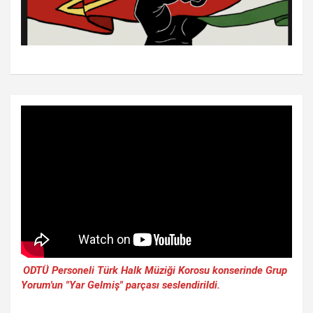
ODTÜ Personeli Türk Halk Müziği Korosu konserinde Grup
Yorum'un "Yar Gelmiş" parçası seslendirildi.