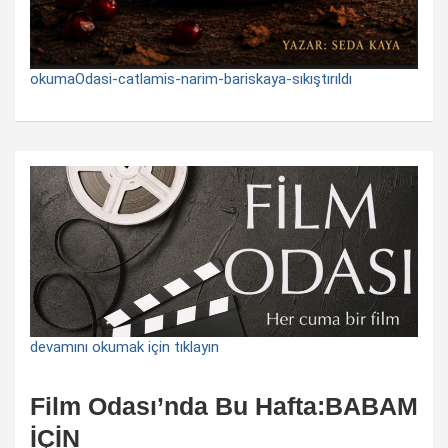
okumaOdasi-catlamis-narim-bariskaya-sıkıştırıldı
devamını okumak için tıklayın
Film Odası’nda Bu Hafta:BABAM
İÇİN