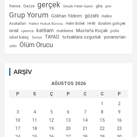
gerçek
fransa
gha
Gazze
Gerçek Haber Ajansı
grev
Grup Yorum
gözaltı
Gökhan Yıldırım
Halkın
Helin Bölek
HHB
ibrahim gökçek
Avukatları
Halkın Hukuk Bürosu
katliam
israil
Mustafa Koçak
mahkeme
polis
işkence
TAYAD
tutsaklara ozgurluk
yunanistan
sibel balaç
Suriye
Ölüm Orucu
zafer
ARŞİV
AĞUSTOS 2026
P
S
Ç
P
C
C
P
1
2
3
4
5
6
7
8
9
10
11
12
13
14
15
16
17
18
19
20
21
22
23
24
25
26
27
28
29
30