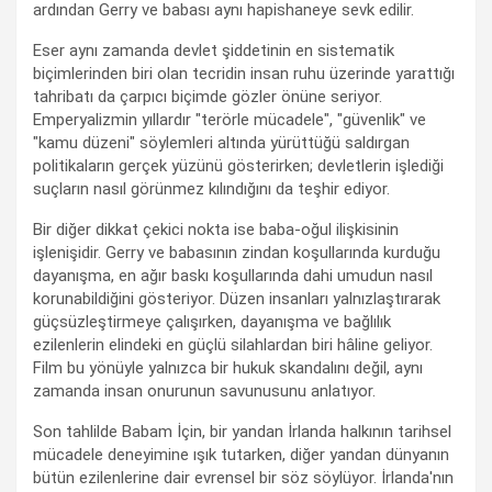
ardından Gerry ve babası aynı hapishaneye sevk edilir.
Eser aynı zamanda devlet şiddetinin en sistematik
biçimlerinden biri olan tecridin insan ruhu üzerinde yarattığı
tahribatı da çarpıcı biçimde gözler önüne seriyor.
Emperyalizmin yıllardır "terörle mücadele", "güvenlik" ve
"kamu düzeni" söylemleri altında yürüttüğü saldırgan
politikaların gerçek yüzünü gösterirken; devletlerin işlediği
suçların nasıl görünmez kılındığını da teşhir ediyor.
Bir diğer dikkat çekici nokta ise baba-oğul ilişkisinin
işlenişidir. Gerry ve babasının zindan koşullarında kurduğu
dayanışma, en ağır baskı koşullarında dahi umudun nasıl
korunabildiğini gösteriyor. Düzen insanları yalnızlaştırarak
güçsüzleştirmeye çalışırken, dayanışma ve bağlılık
ezilenlerin elindeki en güçlü silahlardan biri hâline geliyor.
Film bu yönüyle yalnızca bir hukuk skandalını değil, aynı
zamanda insan onurunun savunusunu anlatıyor.
Son tahlilde Babam İçin, bir yandan İrlanda halkının tarihsel
mücadele deneyimine ışık tutarken, diğer yandan dünyanın
bütün ezilenlerine dair evrensel bir söz söylüyor. İrlanda'nın