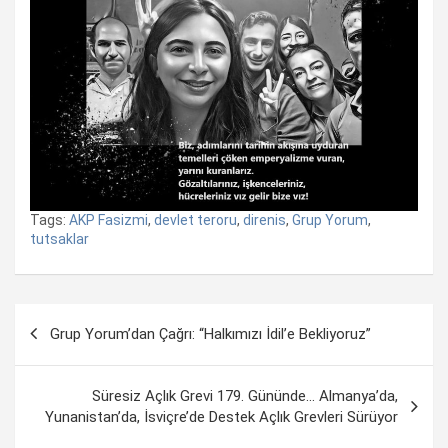
Tags:
AKP Fasizmi
,
devlet teroru
,
direnis
,
Grup Yorum
,
tutsaklar
Yazı
Grup Yorum’dan Çağrı: “Halkımızı İdil’e Bekliyoruz”
dolaşımı
Süresiz Açlık Grevi 179. Gününde… Almanya’da,
Yunanistan’da, İsviçre’de Destek Açlık Grevleri Sürüyor