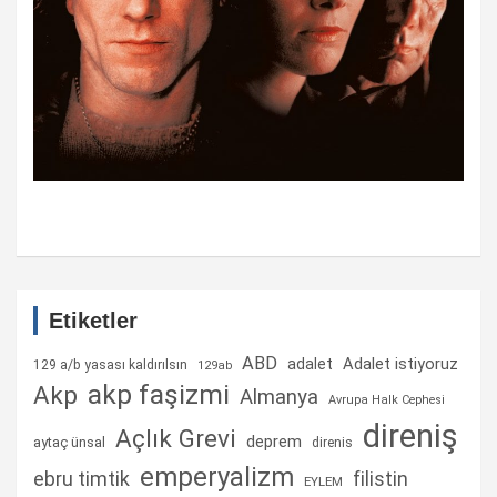
Etiketler
ABD
Adalet istiyoruz
adalet
129 a/b yasası kaldırılsın
129ab
akp faşizmi
Akp
Almanya
Avrupa Halk Cephesi
direniş
Açlık Grevi
deprem
aytaç ünsal
direnis
emperyalizm
ebru timtik
filistin
EYLEM