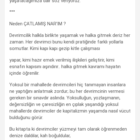
yaşatacağımıza dair söz veriyoruz.
°°°
Neden ÇATLAMIŞ NAR’IM ?
Devrimcilik halkla birlikte yaşamak ve halka gitmek deriz her
zaman. Her devrimci bunu kendi pratiğinde farklı yollarla
somutlar. Kimi kapı kapı gezip kitle çalışması
yapar, kimi hazır emek verilmiş ilişkileri geliştirir, kimi
esnafın kapısını aşındırır.. halka gitmek kavramı hayatın
içinde öğrenilir.
Yoksul bir mahallede devrimcileri hiç tanımayan insanlara
ne yaptığını anlatmak zordur; bu her devrimcinin vermesi
gereken bir sınavdır aslında. Yoksulluğun, yozlaşmanın,
değersizliğin ve çaresizliğin en çıplak yaşandığı yoksul
mahallerde devrimciler de kapitalizmin yaşamda nasıl vücut
bulduğunu görür.
Bu kitapta ki devrimciler yüzmeyi tam olarak öğrenmeden
denize daldılar, kah boğuldular,