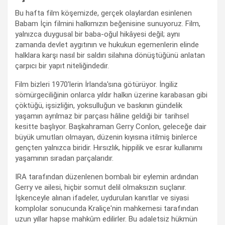
Bu hafta film köşemizde, gerçek olaylardan esinlenen
Babam İçin filmini halkımızın beğenisine sunuyoruz. Film,
yalnızca duygusal bir baba-oğul hikâyesi değil; aynı
zamanda devlet aygıtının ve hukukun egemenlerin elinde
halklara karşı nasıl bir saldırı silahına dönüştüğünü anlatan
çarpıcı bir yapıt niteliğindedir.
Film bizleri 1970'lerin İrlanda'sına götürüyor. İngiliz
sömürgeciliğinin onlarca yıldır halkın üzerine karabasan gibi
çöktüğü, işsizliğin, yoksulluğun ve baskının gündelik
yaşamın ayrılmaz bir parçası hâline geldiği bir tarihsel
kesitte başlıyor. Başkahraman Gerry Conlon, geleceğe dair
büyük umutları olmayan, düzenin kıyısına itilmiş binlerce
gençten yalnızca biridir. Hırsızlık, hippilik ve esrar kullanımı
yaşamının sıradan parçalarıdır.
IRA tarafından düzenlenen bombalı bir eylemin ardından
Gerry ve ailesi, hiçbir somut delil olmaksızın suçlanır.
İşkenceyle alınan ifadeler, uydurulan kanıtlar ve siyasi
komplolar sonucunda Kraliçe'nin mahkemesi tarafından
uzun yıllar hapse mahkûm edilirler. Bu adaletsiz hükmün