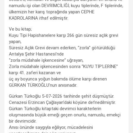
namuslu işi olan DEVRİMCİLİĞİ; kuyu tiplerinde, F tiplerinde,
ülkemizin her karış toprağında yapan CEPHE
KADROLARINA ithaf edilmiştir.
Ve bu kitap;
Kuyu Tipi Hapishanelere karşı 266 gün süresiz açlık grevi
yapan,
Süresiz Açlık Grevi devam ederken, “zorla” götürüldüğü
Antalya Şehir Hastanesi’nde
“zorla müdahale işkencesine” uğrayan,
Zorla müdahale işkencesinden sonra “KUYU TİP’LERİNE”
karşı 41. zaferi kazanan ve
üç ay boyunca yoğun bakımda ölüme karşı direnen
GÜRKAN TÜRKOĞLU’nun anısınadır.
Gürkan Türkoğlu 5-07-2026 tarihinde şehit düşmüştür.
Cenazesi Erzincan Çağlayan’daki köyüne defnedilmiştir.
Gürkan Türkoğlu kitaptaki devrimci karakterlerin
oluşmasında büyük emeği geçen onurlu, namuslu, emekçi
bir devrimcidir.
Anısı önünde saygıyla eğiliyor, mücadelesini