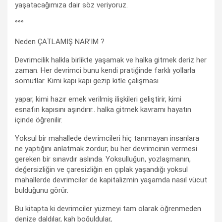
yaşatacağımıza dair söz veriyoruz.
°°°
Neden ÇATLAMIŞ NAR’IM ?
Devrimcilik halkla birlikte yaşamak ve halka gitmek deriz her
zaman. Her devrimci bunu kendi pratiğinde farklı yollarla
somutlar. Kimi kapı kapı gezip kitle çalışması
yapar, kimi hazır emek verilmiş ilişkileri geliştirir, kimi
esnafın kapısını aşındırır.. halka gitmek kavramı hayatın
içinde öğrenilir.
Yoksul bir mahallede devrimcileri hiç tanımayan insanlara
ne yaptığını anlatmak zordur; bu her devrimcinin vermesi
gereken bir sınavdır aslında. Yoksulluğun, yozlaşmanın,
değersizliğin ve çaresizliğin en çıplak yaşandığı yoksul
mahallerde devrimciler de kapitalizmin yaşamda nasıl vücut
bulduğunu görür.
Bu kitapta ki devrimciler yüzmeyi tam olarak öğrenmeden
denize daldılar, kah boğuldular,