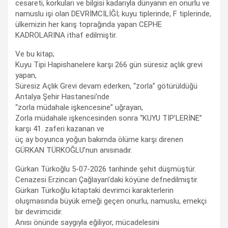
cesareti, korkuları ve bilgisi kadarıyla dünyanın en onurlu ve
namuslu işi olan DEVRİMCİLİĞİ; kuyu tiplerinde, F tiplerinde,
ülkemizin her karış toprağında yapan CEPHE
KADROLARINA ithaf edilmiştir.
Ve bu kitap;
Kuyu Tipi Hapishanelere karşı 266 gün süresiz açlık grevi
yapan,
Süresiz Açlık Grevi devam ederken, “zorla” götürüldüğü
Antalya Şehir Hastanesi’nde
“zorla müdahale işkencesine” uğrayan,
Zorla müdahale işkencesinden sonra “KUYU TİP’LERİNE”
karşı 41. zaferi kazanan ve
üç ay boyunca yoğun bakımda ölüme karşı direnen
GÜRKAN TÜRKOĞLU’nun anısınadır.
Gürkan Türkoğlu 5-07-2026 tarihinde şehit düşmüştür.
Cenazesi Erzincan Çağlayan’daki köyüne defnedilmiştir.
Gürkan Türkoğlu kitaptaki devrimci karakterlerin
oluşmasında büyük emeği geçen onurlu, namuslu, emekçi
bir devrimcidir.
Anısı önünde saygıyla eğiliyor, mücadelesini