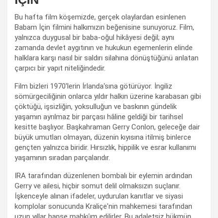
Bu hafta film köşemizde, gerçek olaylardan esinlenen
Babam İçin filmini halkımızın beğenisine sunuyoruz. Film,
yalnızca duygusal bir baba-oğul hikâyesi değil; aynı
zamanda devlet aygıtının ve hukukun egemenlerin elinde
halklara karşı nasıl bir saldırı silahına dönüştüğünü anlatan
çarpıcı bir yapıt niteliğindedir.
Film bizleri 1970'lerin İrlanda'sına götürüyor. İngiliz
sömürgeciliğinin onlarca yıldır halkın üzerine karabasan gibi
çöktüğü, işsizliğin, yoksulluğun ve baskının gündelik
yaşamın ayrılmaz bir parçası hâline geldiği bir tarihsel
kesitte başlıyor. Başkahraman Gerry Conlon, geleceğe dair
büyük umutları olmayan, düzenin kıyısına itilmiş binlerce
gençten yalnızca biridir. Hırsızlık, hippilik ve esrar kullanımı
yaşamının sıradan parçalarıdır.
IRA tarafından düzenlenen bombalı bir eylemin ardından
Gerry ve ailesi, hiçbir somut delil olmaksızın suçlanır.
İşkenceyle alınan ifadeler, uydurulan kanıtlar ve siyasi
komplolar sonucunda Kraliçe'nin mahkemesi tarafından
uzun yıllar hapse mahkûm edilirler. Bu adaletsiz hükmün