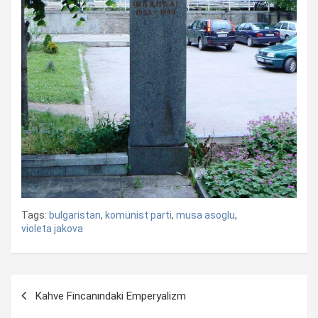
Tags:
bulgaristan
,
komünist parti
,
musa asoglu
,
violeta jakova
Yazı
Kahve Fincanındaki Emperyalizm
dolaşımı