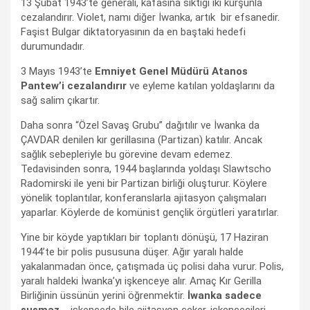
13 Şubat 1943’te generali, kafasına sıktığı iki kurşunla
cezalandırır. Violet, namı diğer İwanka, artık bir efsanedir.
Faşist Bulgar diktatoryasının da en baştaki hedefi
durumundadır.
3 Mayıs 1943’te
Emniyet Genel Müdürü Atanos
Pantew’i cezalandırır
ve eyleme katılan yoldaşlarını da
sağ salim çıkartır.
Daha sonra “Özel Savaş Grubu” dağıtılır ve İwanka da
ÇAVDAR denilen kır gerillasına (Partizan) katılır. Ancak
sağlık sebepleriyle bu görevine devam edemez.
Tedavisinden sonra, 1944 başlarında yoldaşı Slawtscho
Radomirski ile yeni bir Partizan birliği oluşturur. Köylere
yönelik toplantılar, konferanslarla ajitasyon çalışmaları
yaparlar. Köylerde de komünist gençlik örgütleri yaratırlar.
Yine bir köyde yaptıkları bir toplantı dönüşü, 17 Haziran
1944’te bir polis pususuna düşer. Ağır yaralı halde
yakalanmadan önce, çatışmada üç polisi daha vurur. Polis,
yaralı haldeki İwanka’yı işkenceye alır. Amaç Kır Gerilla
Birliğinin üssünün yerini öğrenmektir.
İwanka sadece