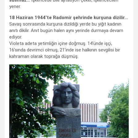
susmaz…
işkencede bile ajitasyon çeker, işkencecileri
yener.
18 Haziran 1944’te Radomir şehrinde kurşuna dizilir…
Savaş sonrasında kurşuna dizildiği yerde bu yiğit kadının
anıtı dikilir. Anıt bugün halen aynı yerinde durmaya devam
ediyor.
Violeta adeta yetimliğin içine doğmuş. 14’ünde işçi,
16’sında devrimci olmuş, 21’inde ise halkının sevgilisi bir
kahraman olarak toprağa düşmüş.