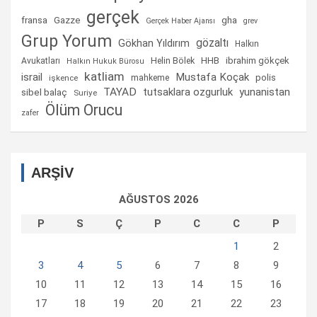
gerçek
fransa
gha
Gazze
Gerçek Haber Ajansı
grev
Grup Yorum
gözaltı
Gökhan Yıldırım
Halkın
Helin Bölek
HHB
ibrahim gökçek
Avukatları
Halkın Hukuk Bürosu
katliam
israil
Mustafa Koçak
mahkeme
polis
işkence
TAYAD
tutsaklara ozgurluk
yunanistan
sibel balaç
Suriye
Ölüm Orucu
zafer
ARŞİV
AĞUSTOS 2026
P
S
Ç
P
C
C
P
1
2
3
4
5
6
7
8
9
10
11
12
13
14
15
16
17
18
19
20
21
22
23