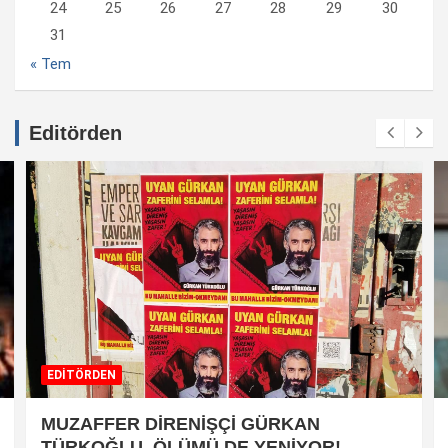
24
25
26
27
28
29
30
31
« Tem
Editörden
EDİTÖRDEN
MUZAFFER DİRENİŞÇİ GÜRKAN
TÜRKOĞLU, ÖLÜMÜ DE YENİYOR!