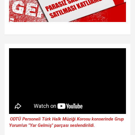
ODTÜ Personeli Türk Halk Müziği Korosu konserinde Grup
Yorum'un "Yar Gelmiş" parçası seslendirildi.