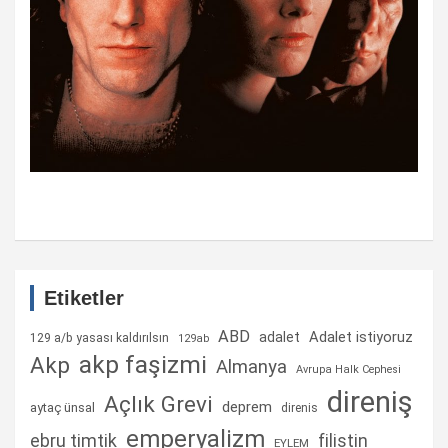
Etiketler
ABD
Adalet istiyoruz
adalet
129 a/b yasası kaldırılsın
129ab
akp faşizmi
Akp
Almanya
Avrupa Halk Cephesi
direniş
Açlık Grevi
deprem
aytaç ünsal
direnis
emperyalizm
ebru timtik
filistin
EYLEM