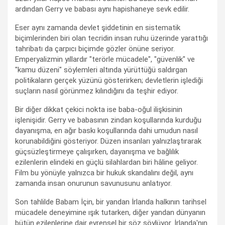
ardından Gerry ve babası aynı hapishaneye sevk edilir.
Eser aynı zamanda devlet şiddetinin en sistematik
biçimlerinden biri olan tecridin insan ruhu üzerinde yarattığı
tahribatı da çarpıcı biçimde gözler önüne seriyor.
Emperyalizmin yıllardır "terörle mücadele", "güvenlik" ve
"kamu düzeni" söylemleri altında yürüttüğü saldırgan
politikaların gerçek yüzünü gösterirken; devletlerin işlediği
suçların nasıl görünmez kılındığını da teşhir ediyor.
Bir diğer dikkat çekici nokta ise baba-oğul ilişkisinin
işlenişidir. Gerry ve babasının zindan koşullarında kurduğu
dayanışma, en ağır baskı koşullarında dahi umudun nasıl
korunabildiğini gösteriyor. Düzen insanları yalnızlaştırarak
güçsüzleştirmeye çalışırken, dayanışma ve bağlılık
ezilenlerin elindeki en güçlü silahlardan biri hâline geliyor.
Film bu yönüyle yalnızca bir hukuk skandalını değil, aynı
zamanda insan onurunun savunusunu anlatıyor.
Son tahlilde Babam İçin, bir yandan İrlanda halkının tarihsel
mücadele deneyimine ışık tutarken, diğer yandan dünyanın
bütün ezilenlerine dair evrensel bir söz söylüyor. İrlanda'nın