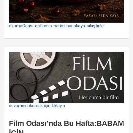
okumaOdasi-catlamis-narim-bariskaya-sıkıştırıldı
devamını okumak için tıklayın
Film Odası’nda Bu Hafta:BABAM
İÇİN