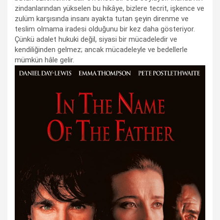
zindanlarından yükselen bu hikâye, bizlere tecrit, işkence ve
zulüm karşısında insanı ayakta tutan şeyin direnme ve
teslim olmama iradesi olduğunu bir kez daha gösteriyor.
Çünkü adalet hukuki değil, siyasi bir mücadeledir ve
kendiliğinden gelmez; ancak mücadeleyle ve bedellerle
mümkün hâle gelir.