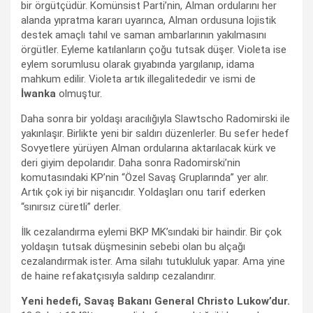
bir örgütçüdür. Komünsist Parti’nin, Alman ordularını her
alanda yıpratma kararı uyarınca, Alman ordusuna lojistik
destek amaçlı tahıl ve saman ambarlarının yakılmasını
örgütler. Eyleme katılanların çoğu tutsak düşer. Violeta ise
eylem sorumlusu olarak gıyabında yargılanıp, idama
mahkum edilir. Violeta artık illegalitededir ve ismi de
İwanka
olmuştur.
Daha sonra bir yoldaşı aracılığıyla Slawtscho Radomirski ile
yakınlaşır. Birlikte yeni bir saldırı düzenlerler. Bu sefer hedef
Sovyetlere yürüyen Alman ordularına aktarılacak kürk ve
deri giyim depolarıdır. Daha sonra Radomirski’nin
komutasındaki KP’nin “Özel Savaş Gruplarında” yer alır.
Artık çok iyi bir nişancıdır. Yoldaşları onu tarif ederken
“sınırsız cüretli” derler.
İlk cezalandırma eylemi BKP MK’sındaki bir haindir. Bir çok
yoldaşın tutsak düşmesinin sebebi olan bu alçağı
cezalandırmak ister. Ama silahı tutukluluk yapar. Ama yine
de haine refakatçısıyla saldırıp cezalandırır.
Yeni hedefi, Savaş Bakanı General Christo Lukow’dur.