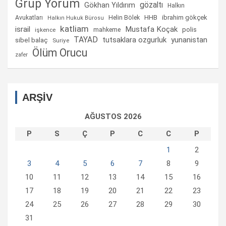
Grup Yorum
gözaltı
Gökhan Yıldırım
Halkın
Helin Bölek
HHB
ibrahim gökçek
Avukatları
Halkın Hukuk Bürosu
katliam
israil
Mustafa Koçak
mahkeme
polis
işkence
TAYAD
tutsaklara ozgurluk
yunanistan
sibel balaç
Suriye
Ölüm Orucu
zafer
ARŞİV
AĞUSTOS 2026
P
S
Ç
P
C
C
P
1
2
3
4
5
6
7
8
9
10
11
12
13
14
15
16
17
18
19
20
21
22
23
24
25
26
27
28
29
30
31