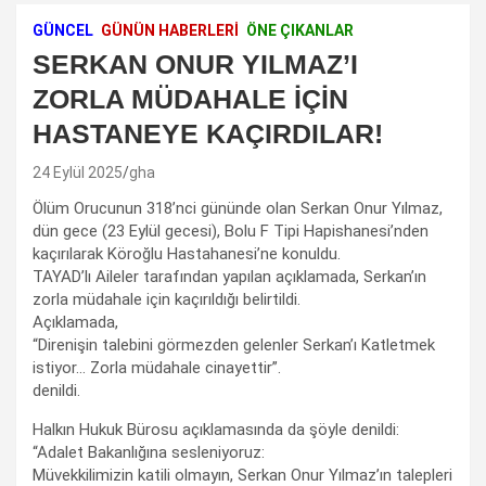
GÜNCEL
GÜNÜN HABERLERİ
ÖNE ÇIKANLAR
SERKAN ONUR YILMAZ’I
ZORLA MÜDAHALE İÇİN
HASTANEYE KAÇIRDILAR!
24 Eylül 2025
gha
Ölüm Orucunun 318’nci gününde olan Serkan Onur Yılmaz,
dün gece (23 Eylül gecesi), Bolu F Tipi Hapishanesi’nden
kaçırılarak Köroğlu Hastahanesi’ne konuldu.
TAYAD’lı Aileler tarafından yapılan açıklamada, Serkan’ın
zorla müdahale için kaçırıldığı belirtildi.
Açıklamada,
“Direnişin talebini görmezden gelenler Serkan’ı Katletmek
istiyor… Zorla müdahale cinayettir”.
denildi.
Halkın Hukuk Bürosu açıklamasında da şöyle denildi:
“Adalet Bakanlığına sesleniyoruz:
Müvekkilimizin katili olmayın, Serkan Onur Yılmaz’ın talepleri