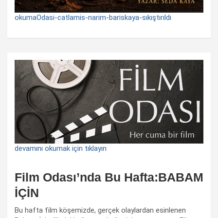
okumaOdasi-catlamis-narim-bariskaya-sıkıştırıldı
devamını okumak için tıklayın
Film Odası’nda Bu Hafta:BABAM
İÇİN
Bu hafta film köşemizde, gerçek olaylardan esinlenen