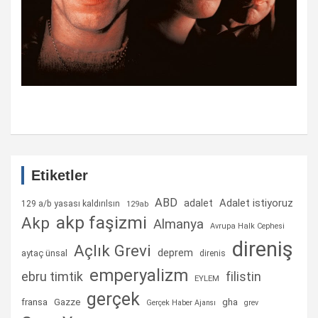
Etiketler
ABD
Adalet istiyoruz
adalet
129 a/b yasası kaldırılsın
129ab
akp faşizmi
Akp
Almanya
Avrupa Halk Cephesi
direniş
Açlık Grevi
deprem
aytaç ünsal
direnis
emperyalizm
ebru timtik
filistin
EYLEM
gerçek
fransa
gha
Gazze
Gerçek Haber Ajansı
grev