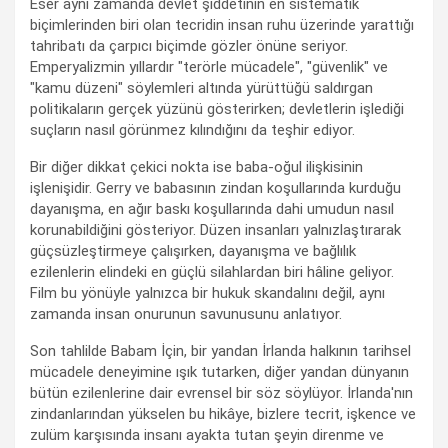
Eser aynı zamanda devlet şiddetinin en sistematik
biçimlerinden biri olan tecridin insan ruhu üzerinde yarattığı
tahribatı da çarpıcı biçimde gözler önüne seriyor.
Emperyalizmin yıllardır "terörle mücadele", "güvenlik" ve
"kamu düzeni" söylemleri altında yürüttüğü saldırgan
politikaların gerçek yüzünü gösterirken; devletlerin işlediği
suçların nasıl görünmez kılındığını da teşhir ediyor.
Bir diğer dikkat çekici nokta ise baba-oğul ilişkisinin
işlenişidir. Gerry ve babasının zindan koşullarında kurduğu
dayanışma, en ağır baskı koşullarında dahi umudun nasıl
korunabildiğini gösteriyor. Düzen insanları yalnızlaştırarak
güçsüzleştirmeye çalışırken, dayanışma ve bağlılık
ezilenlerin elindeki en güçlü silahlardan biri hâline geliyor.
Film bu yönüyle yalnızca bir hukuk skandalını değil, aynı
zamanda insan onurunun savunusunu anlatıyor.
Son tahlilde Babam İçin, bir yandan İrlanda halkının tarihsel
mücadele deneyimine ışık tutarken, diğer yandan dünyanın
bütün ezilenlerine dair evrensel bir söz söylüyor. İrlanda'nın
zindanlarından yükselen bu hikâye, bizlere tecrit, işkence ve
zulüm karşısında insanı ayakta tutan şeyin direnme ve