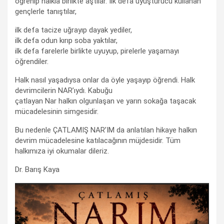
öğrenip halkla birlikte aştılar. İlk defa uyuşturucu kullanan
gençlerle tanıştılar,
ilk defa tacize uğrayıp dayak yediler,
ilk defa odun kırıp soba yaktılar,
ilk defa farelerle birlikte uyuyup, pirelerle yaşamayı
öğrendiler.
Halk nasıl yaşadıysa onlar da öyle yaşayıp öğrendi. Halk
devrimcilerin NAR’ıydı. Kabuğu
çatlayan Nar halkın olgunlaşan ve yarın sokağa taşacak
mücadelesinin simgesidir.
Bu nedenle ÇATLAMIŞ NAR’IM da anlatılan hikaye halkın
devrim mücadelesine katılacağının müjdesidir. Tüm
halkımıza iyi okumalar dileriz.
Dr. Barış Kaya