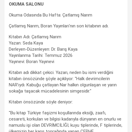
OKUMA SALONU
Okuma Odasında Bu Hafta: Çatlamış Narım
Çatlamış Narım, Boran Yayınları'nın son kitabının adı.
Kitabın Adı: Çatlamış Narım
Yazan: Seda Kaya
Derleyen-Düzenleyen: Dr. Barış Kaya
Yayınlanma Tarihi: Temmuz 2026
Yayınevi: Boran Yayınevi
Kitabın adı dikkat çekici. Yazarı, neden bu ismi verdiğini
kitabın önsözünde şöyle açıklıyor: "Halk devrimcilerin
NAR’ıydı. Kabuğu çatlayan Nar halkın olgunlaşan ve yarın
sokağa taşacak mücadelesinin simgesidir."
Kitabın önsözünde söyle deniyor:
"Bu kitap Türkiye faşizmi koşullarında eksiği, zaafı,
cesareti, korkuları ve bilgisi kadarıyla dünyanın en onurlu ve
namuslu işi olan DEVRİMCİLİĞİ; kuyu tiplerinde, F tiplerinde,
ülkemizin her karış toprağında yapan CEPHE