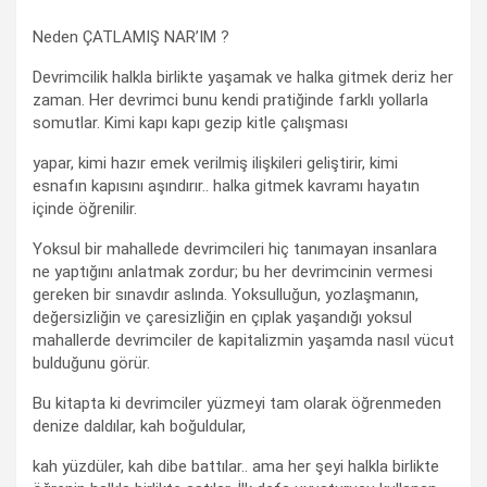
Neden ÇATLAMIŞ NAR’IM ?
Devrimcilik halkla birlikte yaşamak ve halka gitmek deriz her
zaman. Her devrimci bunu kendi pratiğinde farklı yollarla
somutlar. Kimi kapı kapı gezip kitle çalışması
yapar, kimi hazır emek verilmiş ilişkileri geliştirir, kimi
esnafın kapısını aşındırır.. halka gitmek kavramı hayatın
içinde öğrenilir.
Yoksul bir mahallede devrimcileri hiç tanımayan insanlara
ne yaptığını anlatmak zordur; bu her devrimcinin vermesi
gereken bir sınavdır aslında. Yoksulluğun, yozlaşmanın,
değersizliğin ve çaresizliğin en çıplak yaşandığı yoksul
mahallerde devrimciler de kapitalizmin yaşamda nasıl vücut
bulduğunu görür.
Bu kitapta ki devrimciler yüzmeyi tam olarak öğrenmeden
denize daldılar, kah boğuldular,
kah yüzdüler, kah dibe battılar.. ama her şeyi halkla birlikte