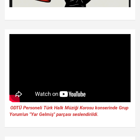
ODTÜ Personeli Türk Halk Müziği Korosu konserinde Grup
Yorum'un "Yar Gelmiş" parçası seslendirildi.