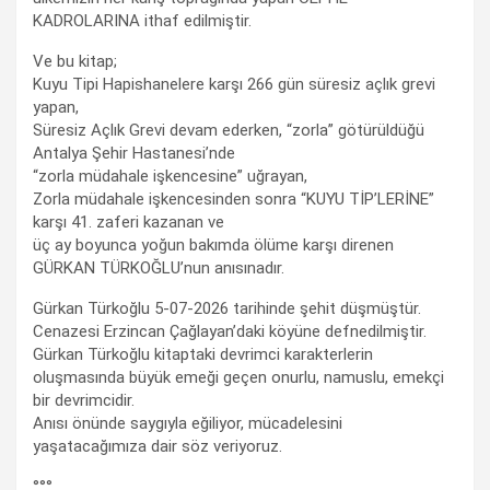
KADROLARINA ithaf edilmiştir.
Ve bu kitap;
Kuyu Tipi Hapishanelere karşı 266 gün süresiz açlık grevi
yapan,
Süresiz Açlık Grevi devam ederken, “zorla” götürüldüğü
Antalya Şehir Hastanesi’nde
“zorla müdahale işkencesine” uğrayan,
Zorla müdahale işkencesinden sonra “KUYU TİP’LERİNE”
karşı 41. zaferi kazanan ve
üç ay boyunca yoğun bakımda ölüme karşı direnen
GÜRKAN TÜRKOĞLU’nun anısınadır.
Gürkan Türkoğlu 5-07-2026 tarihinde şehit düşmüştür.
Cenazesi Erzincan Çağlayan’daki köyüne defnedilmiştir.
Gürkan Türkoğlu kitaptaki devrimci karakterlerin
oluşmasında büyük emeği geçen onurlu, namuslu, emekçi
bir devrimcidir.
Anısı önünde saygıyla eğiliyor, mücadelesini
yaşatacağımıza dair söz veriyoruz.
°°°