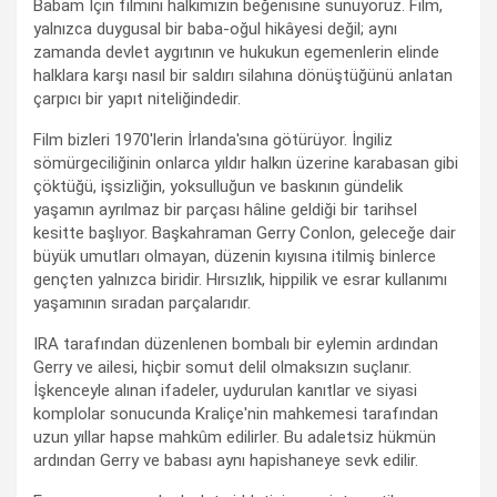
Babam İçin filmini halkımızın beğenisine sunuyoruz. Film,
yalnızca duygusal bir baba-oğul hikâyesi değil; aynı
zamanda devlet aygıtının ve hukukun egemenlerin elinde
halklara karşı nasıl bir saldırı silahına dönüştüğünü anlatan
çarpıcı bir yapıt niteliğindedir.
Film bizleri 1970'lerin İrlanda'sına götürüyor. İngiliz
sömürgeciliğinin onlarca yıldır halkın üzerine karabasan gibi
çöktüğü, işsizliğin, yoksulluğun ve baskının gündelik
yaşamın ayrılmaz bir parçası hâline geldiği bir tarihsel
kesitte başlıyor. Başkahraman Gerry Conlon, geleceğe dair
büyük umutları olmayan, düzenin kıyısına itilmiş binlerce
gençten yalnızca biridir. Hırsızlık, hippilik ve esrar kullanımı
yaşamının sıradan parçalarıdır.
IRA tarafından düzenlenen bombalı bir eylemin ardından
Gerry ve ailesi, hiçbir somut delil olmaksızın suçlanır.
İşkenceyle alınan ifadeler, uydurulan kanıtlar ve siyasi
komplolar sonucunda Kraliçe'nin mahkemesi tarafından
uzun yıllar hapse mahkûm edilirler. Bu adaletsiz hükmün
ardından Gerry ve babası aynı hapishaneye sevk edilir.