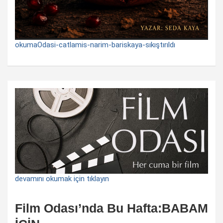
okumaOdasi-catlamis-narim-bariskaya-sıkıştırıldı
devamını okumak için tıklayın
Film Odası’nda Bu Hafta:BABAM