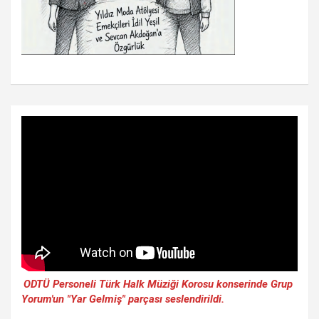
ODTÜ Personeli Türk Halk Müziği Korosu konserinde Grup
Yorum'un "Yar Gelmiş" parçası seslendirildi.