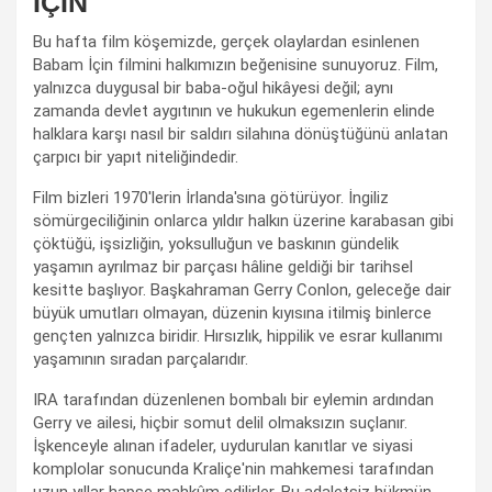
İÇİN
Bu hafta film köşemizde, gerçek olaylardan esinlenen
Babam İçin filmini halkımızın beğenisine sunuyoruz. Film,
yalnızca duygusal bir baba-oğul hikâyesi değil; aynı
zamanda devlet aygıtının ve hukukun egemenlerin elinde
halklara karşı nasıl bir saldırı silahına dönüştüğünü anlatan
çarpıcı bir yapıt niteliğindedir.
Film bizleri 1970'lerin İrlanda'sına götürüyor. İngiliz
sömürgeciliğinin onlarca yıldır halkın üzerine karabasan gibi
çöktüğü, işsizliğin, yoksulluğun ve baskının gündelik
yaşamın ayrılmaz bir parçası hâline geldiği bir tarihsel
kesitte başlıyor. Başkahraman Gerry Conlon, geleceğe dair
büyük umutları olmayan, düzenin kıyısına itilmiş binlerce
gençten yalnızca biridir. Hırsızlık, hippilik ve esrar kullanımı
yaşamının sıradan parçalarıdır.
IRA tarafından düzenlenen bombalı bir eylemin ardından
Gerry ve ailesi, hiçbir somut delil olmaksızın suçlanır.
İşkenceyle alınan ifadeler, uydurulan kanıtlar ve siyasi
komplolar sonucunda Kraliçe'nin mahkemesi tarafından