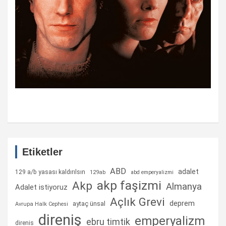
Etiketler
ABD
adalet
129 a/b yasası kaldırılsın
129ab
abd emperyalizmi
akp faşizmi
Akp
Almanya
Adalet istiyoruz
Açlık Grevi
deprem
aytaç ünsal
Avrupa Halk Cephesi
direniş
emperyalizm
ebru timtik
direnis