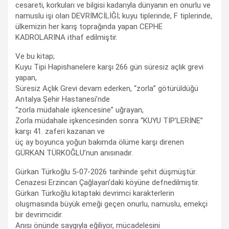
cesareti, korkuları ve bilgisi kadarıyla dünyanın en onurlu ve
namuslu işi olan DEVRİMCİLİĞİ; kuyu tiplerinde, F tiplerinde,
ülkemizin her karış toprağında yapan CEPHE
KADROLARINA ithaf edilmiştir.
Ve bu kitap;
Kuyu Tipi Hapishanelere karşı 266 gün süresiz açlık grevi
yapan,
Süresiz Açlık Grevi devam ederken, “zorla” götürüldüğü
Antalya Şehir Hastanesi’nde
“zorla müdahale işkencesine” uğrayan,
Zorla müdahale işkencesinden sonra “KUYU TİP’LERİNE”
karşı 41. zaferi kazanan ve
üç ay boyunca yoğun bakımda ölüme karşı direnen
GÜRKAN TÜRKOĞLU’nun anısınadır.
Gürkan Türkoğlu 5-07-2026 tarihinde şehit düşmüştür.
Cenazesi Erzincan Çağlayan’daki köyüne defnedilmiştir.
Gürkan Türkoğlu kitaptaki devrimci karakterlerin
oluşmasında büyük emeği geçen onurlu, namuslu, emekçi
bir devrimcidir.
Anısı önünde saygıyla eğiliyor, mücadelesini