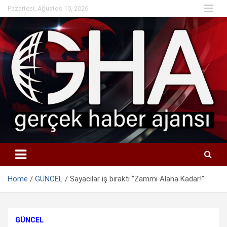
Skip
Pazartesi, Ağustos 10, 2026
to
content
Home
GÜNCEL
Sayacılar iş bıraktı “Zammı Alana Kadar!”
GÜNCEL