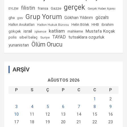
gerçek
filistin
fransa
Gazze
EYLEM
Gerçek Haber Ajansı
Grup Yorum
gözaltı
gha
Gökhan Yıldırım
grev
Helin Bölek
HHB
ibrahim
Halkın Avukatları
Halkın Hukuk Bürosu
katliam
israil
Mustafa Koçak
gökçek
mahkeme
işkence
TAYAD
tutsaklara ozgurluk
sibel balaç
polis
Suriye
Ölüm Orucu
yunanistan
ARŞİV
AĞUSTOS 2026
P
S
Ç
P
C
C
P
1
2
3
4
5
6
7
8
9
10
11
12
13
14
15
16
17
18
19
20
21
22
23