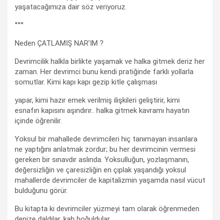
yaşatacağımıza dair söz veriyoruz.
°°°
Neden ÇATLAMIŞ NAR’IM ?
Devrimcilik halkla birlikte yaşamak ve halka gitmek deriz her
zaman. Her devrimci bunu kendi pratiğinde farklı yollarla
somutlar. Kimi kapı kapı gezip kitle çalışması
yapar, kimi hazır emek verilmiş ilişkileri geliştirir, kimi
esnafın kapısını aşındırır.. halka gitmek kavramı hayatın
içinde öğrenilir.
Yoksul bir mahallede devrimcileri hiç tanımayan insanlara
ne yaptığını anlatmak zordur; bu her devrimcinin vermesi
gereken bir sınavdır aslında. Yoksulluğun, yozlaşmanın,
değersizliğin ve çaresizliğin en çıplak yaşandığı yoksul
mahallerde devrimciler de kapitalizmin yaşamda nasıl vücut
bulduğunu görür.
Bu kitapta ki devrimciler yüzmeyi tam olarak öğrenmeden
denize daldılar, kah boğuldular,