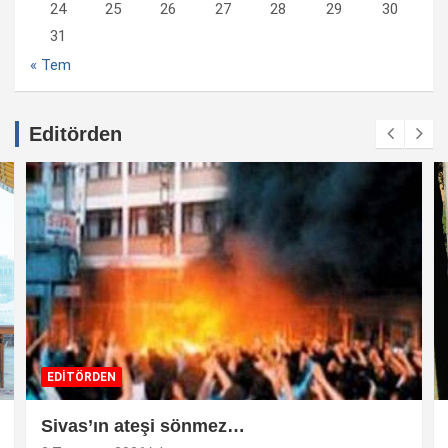
24
25
26
27
28
29
30
31
« Tem
Editörden
EDİTÖRDEN
Sivas’ın ateşi sönmez…