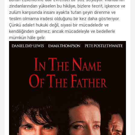
zindanlarından yükselen bu hikâye, bizlere tecrit, işkence ve
zulüm karşısında insanı ayakta tutan şeyin direnme ve
teslim olmama iradesi olduğunu bir kez daha gösteriyor.
Çünkü adalet hukuki değil, siyasi bir mücadeledir ve
kendiliğinden gelmez; ancak mücadeleyle ve bedellerle
mümkün hâle gelir.