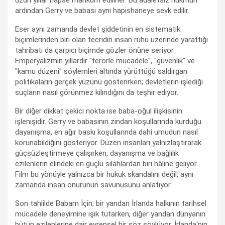
uzun yıllar hapse mahkûm edilirler. Bu adaletsiz hükmün
ardından Gerry ve babası aynı hapishaneye sevk edilir.
Eser aynı zamanda devlet şiddetinin en sistematik
biçimlerinden biri olan tecridin insan ruhu üzerinde yarattığı
tahribatı da çarpıcı biçimde gözler önüne seriyor.
Emperyalizmin yıllardır "terörle mücadele", "güvenlik" ve
"kamu düzeni" söylemleri altında yürüttüğü saldırgan
politikaların gerçek yüzünü gösterirken; devletlerin işlediği
suçların nasıl görünmez kılındığını da teşhir ediyor.
Bir diğer dikkat çekici nokta ise baba-oğul ilişkisinin
işlenişidir. Gerry ve babasının zindan koşullarında kurduğu
dayanışma, en ağır baskı koşullarında dahi umudun nasıl
korunabildiğini gösteriyor. Düzen insanları yalnızlaştırarak
güçsüzleştirmeye çalışırken, dayanışma ve bağlılık
ezilenlerin elindeki en güçlü silahlardan biri hâline geliyor.
Film bu yönüyle yalnızca bir hukuk skandalını değil, aynı
zamanda insan onurunun savunusunu anlatıyor.
Son tahlilde Babam İçin, bir yandan İrlanda halkının tarihsel
mücadele deneyimine ışık tutarken, diğer yandan dünyanın
bütün ezilenlerine dair evrensel bir söz söylüyor. İrlanda'nın