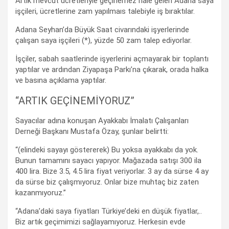
Artık mevcut ücretleriyle geçinemez hale gelen Adana saya
işçileri, ücretlerine zam yapılmaıs talebiyle iş bıraktılar.
Adana Seyhan’da Büyük Saat civarındaki işyerlerinde
çalışan saya işçileri (*), yüzde 50 zam talep ediyorlar.
İşçiler, sabah saatlerinde işyerlerini açmayarak bir toplantı
yaptılar ve ardından Ziyapaşa Parkı’na çıkarak, orada halka
ve basına açıklama yaptılar.
“ARTIK GEÇİNEMİYORUZ”
Sayacılar adına konuşan Ayakkabı İmalatı Çalışanları
Derneği Başkanı Mustafa Özay, şunlaır belirtti:
“(elindeki sayayı göstererek) Bu yoksa ayakkabı da yok.
Bunun tamamını sayacı yapıyor. Mağazada satışı 300 ila
400 lira. Bize 3.5, 4.5 lira fiyat veriyorlar. 3 ay da sürse 4 ay
da sürse biz çalışmıyoruz. Onlar bize muhtaç biz zaten
kazanmıyoruz.”
“Adana’daki saya fiyatları Türkiye’deki en düşük fiyatlar,..
Biz artık geçimimizi sağlayamıyoruz. Herkesin evde