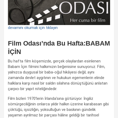
devamını okumak için tıklayın
Film Odası’nda Bu Hafta:BABAM
İÇİN
Bu hafta film köşemizde, gerçek olaylardan esinlenen
Babam İçin filmini halkımızın beğenisine sunuyoruz. Film,
yalnızca duygusal bir baba-oğul hikâyesi değil; aynı
zamanda devlet aygıtının ve hukukun egemenlerin elinde
halklara karşı nasıl bir saldırı silahına dönüştüğünü anlatan
çarpıcı bir yapıt niteliğindedir.
Film bizleri 1970'lerin İrlanda'sına götürüyor. İngiliz
sömürgeciliğinin onlarca yıldır halkın üzerine karabasan gibi
çöktüğü, işsizliğin, yoksulluğun ve baskının gündelik
yaşamın ayrılmaz bir parçası hâline geldiği bir tarihsel