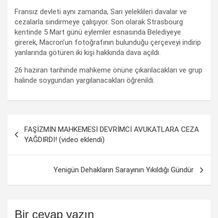
Fransız devleti aynı zamanda, Sarı yeleklileri davalar ve
cezalarla sindirmeye çalışıyor. Son olarak Strasbourg
kentinde 5 Mart günü eylemler esnasında Belediyeye
girerek, Macron’un fotoğrafının bulunduğu çerçeveyi indirip
yanlarında götüren iki kişi hakkında dava açıldı.
26 haziran tarihinde mahkeme önüne çıkarılacakları ve grup
halinde soygundan yargılanacakları öğrenildi.
Yazı
FAŞİZMİN MAHKEMESİ DEVRİMCİ AVUKATLARA CEZA
dolaşımı
YAĞDIRDI! (video eklendi)
Yenigün Dehakların Sarayının Yıkıldığı Gündür
Bir cevap yazın