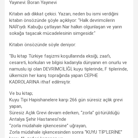
Yayınevi: Boran Yayınevi
Kitabın adı dikkat çekici. Yazarı, neden bu ismi verdiğini
kitabın önsözünde şöyle açıklıyor: "Halk devrimcilerin
NAR’ıydı. Kabuğu çatlayan Nar halkın olgunlaşan ve yarın
sokağa taşacak mücadelesinin simgesidir."
Kitabın önsözünde söyle deniyor:
"Bu kitap Türkiye faşizmi koşullarında eksiği, zaafı,
cesareti, korkuları ve bilgisi kadarıyla dünyanın en onurlu ve
namuslu işi olan DEVRİMCİLİĞİ; kuyu tiplerinde, F tiplerinde,
ülkemizin her karış toprağında yapan CEPHE
KADROLARINA ithaf edilmiştir.
Ve bu kitap;
Kuyu Tipi Hapishanelere karşı 266 gün süresiz açlık grevi
yapan,
Süresiz Açlık Grevi devam ederken, “zorla” götürüldüğü
Antalya Şehir Hastanesi’nde
“zorla müdahale işkencesine” uğrayan,
Zorla müdahale işkencesinden sonra “KUYU TİP’LERİNE”