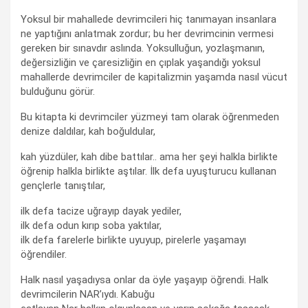
Yoksul bir mahallede devrimcileri hiç tanımayan insanlara
ne yaptığını anlatmak zordur; bu her devrimcinin vermesi
gereken bir sınavdır aslında. Yoksulluğun, yozlaşmanın,
değersizliğin ve çaresizliğin en çıplak yaşandığı yoksul
mahallerde devrimciler de kapitalizmin yaşamda nasıl vücut
bulduğunu görür.
Bu kitapta ki devrimciler yüzmeyi tam olarak öğrenmeden
denize daldılar, kah boğuldular,
kah yüzdüler, kah dibe battılar.. ama her şeyi halkla birlikte
öğrenip halkla birlikte aştılar. İlk defa uyuşturucu kullanan
gençlerle tanıştılar,
ilk defa tacize uğrayıp dayak yediler,
ilk defa odun kırıp soba yaktılar,
ilk defa farelerle birlikte uyuyup, pirelerle yaşamayı
öğrendiler.
Halk nasıl yaşadıysa onlar da öyle yaşayıp öğrendi. Halk
devrimcilerin NAR’ıydı. Kabuğu