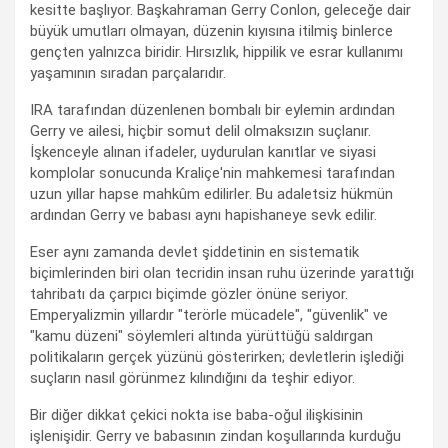
kesitte başlıyor. Başkahraman Gerry Conlon, geleceğe dair
büyük umutları olmayan, düzenin kıyısına itilmiş binlerce
gençten yalnızca biridir. Hırsızlık, hippilik ve esrar kullanımı
yaşamının sıradan parçalarıdır.
IRA tarafından düzenlenen bombalı bir eylemin ardından
Gerry ve ailesi, hiçbir somut delil olmaksızın suçlanır.
İşkenceyle alınan ifadeler, uydurulan kanıtlar ve siyasi
komplolar sonucunda Kraliçe'nin mahkemesi tarafından
uzun yıllar hapse mahkûm edilirler. Bu adaletsiz hükmün
ardından Gerry ve babası aynı hapishaneye sevk edilir.
Eser aynı zamanda devlet şiddetinin en sistematik
biçimlerinden biri olan tecridin insan ruhu üzerinde yarattığı
tahribatı da çarpıcı biçimde gözler önüne seriyor.
Emperyalizmin yıllardır "terörle mücadele", "güvenlik" ve
"kamu düzeni" söylemleri altında yürüttüğü saldırgan
politikaların gerçek yüzünü gösterirken; devletlerin işlediği
suçların nasıl görünmez kılındığını da teşhir ediyor.
Bir diğer dikkat çekici nokta ise baba-oğul ilişkisinin
işlenişidir. Gerry ve babasının zindan koşullarında kurduğu