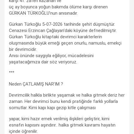
karşı 41. zaferi kazanan ve
üç ay boyunca yoğun bakımda ölüme karşı direnen
GÜRKAN TÜRKOĞLU’nun anısınadır.
Gürkan Türkoğlu 5-07-2026 tarihinde şehit düşmüştür.
Cenazesi Erzincan Çağlayan’daki köyüne defnedilmiştir.
Gürkan Türkoğlu kitaptaki devrimci karakterlerin
oluşmasında büyük emeği geçen onurlu, namuslu, emekçi
bir devrimcidir.
Anısı önünde saygıyla eğiliyor, mücadelesini
yaşatacağımıza dair söz veriyoruz.
°°°
Neden ÇATLAMIŞ NAR’IM ?
Devrimcilik halkla birlikte yaşamak ve halka gitmek deriz her
zaman. Her devrimci bunu kendi pratiğinde farklı yollarla
somutlar. Kimi kapı kapı gezip kitle çalışması
yapar, kimi hazır emek verilmiş ilişkileri geliştirir, kimi
esnafın kapısını aşındırır.. halka gitmek kavramı hayatın
içinde öğrenilir.