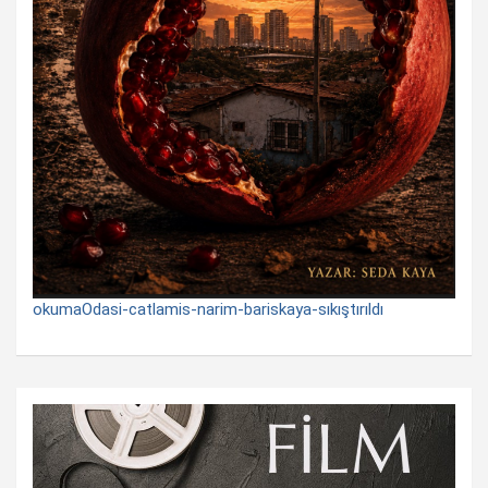
okumaOdasi-catlamis-narim-bariskaya-sıkıştırıldı