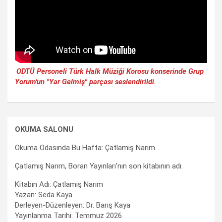
ODTÜ Personeli Türk Halk Müziği Korosu konserinde Grup
Yorum'un "Yar Gelmiş" parçası seslendirildi.
OKUMA SALONU
Okuma Odasında Bu Hafta: Çatlamış Narım
Çatlamış Narım, Boran Yayınları'nın son kitabının adı.
Kitabın Adı: Çatlamış Narım
Yazan: Seda Kaya
Derleyen-Düzenleyen: Dr. Barış Kaya
Yayınlanma Tarihi: Temmuz 2026