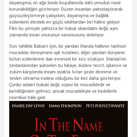
dayanışma, en ağır baskı koşullarında dahi umudun nasıl
korunabildiğini gösteriyor. Düzen insanları yalnızlaştırarak
güçsüzleştirmeye çalışırken, dayanışma ve bağlılık
ezilenlerin elindeki en güçlü silahlardan biri hâline geliyor.
Film bu yönüyle yalnızca bir hukuk skandalını değil, aynı
zamanda insan onurunun savunusunu anlatıyor.
Son tahlilde Babam İçin, bir yandan İrlanda halkının tarihsel
mücadele deneyimine ışık tutarken, diğer yandan dünyanın
bütün ezilenlerine dair evrensel bir söz söylüyor. İrlanda'nın
zindanlarından yükselen bu hikâye, bizlere tecrit, işkence ve
zulüm karşısında insanı ayakta tutan şeyin direnme ve
teslim olmama iradesi olduğunu bir kez daha gösteriyor.
Çünkü adalet hukuki değil, siyasi bir mücadeledir ve
kendiliğinden gelmez; ancak mücadeleyle ve bedellerle
mümkün hâle gelir.