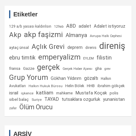
Etiketler
ABD
Adalet istiyoruz
adalet
129 a/b yasası kaldırılsın
129ab
akp faşizmi
Akp
Almanya
Avrupa Halk Cephesi
direniş
Açlık Grevi
deprem
aytaç ünsal
direnis
emperyalizm
ebru timtik
filistin
EYLEM
gerçek
fransa
gha
Gazze
Gerçek Haber Ajansı
grev
Grup Yorum
gözaltı
Gökhan Yıldırım
Halkın
Helin Bölek
HHB
ibrahim gökçek
Avukatları
Halkın Hukuk Bürosu
katliam
israil
Mustafa Koçak
mahkeme
polis
işkence
TAYAD
tutsaklara ozgurluk
yunanistan
sibel balaç
Suriye
Ölüm Orucu
zafer
ARŞİV