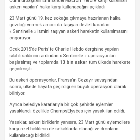
Cumhurbaşkanı Emmanuel Macron “teröre karşı kullanılan
askeri yapıları” halka karşı kullanacağını açıkladı.
23 Mart günü 19. kez sokağa çıkmaya hazırlanan halka
gözdağı vermek amacı da taşıyan devlet kararları
« Sentinelle » ismini taşıyan askeri hareketin kullanılmasını
öngörüyor.
Ocak 2015’de Paris’te Charlie Hebdo dergisine yapılan
silahlı saldırının ardından « Sentinelle » operasyonları
başlatılmış ve toplamda
13 bin asker
tüm ülkede harekete
geçirilmişti.
Bu askeri operasyonlar, Fransa’ın Cezayir savaşından
sonra, ülkede hayata geçirdiği en büyük operasyon olarak
biliniyor.
Ayrıca belediye kararlarıyla bir çok şehirde eylemler
yasaklandı, özellikle ChampsElysées için yasak ilan edildi.
Yasaklar, askeri birliklerin yanısıra, 23 Mart günü eylemcilere
karşı özel birliklerin de sokaklarda olacağı ve dronların
kullanılacağı bildirildi.