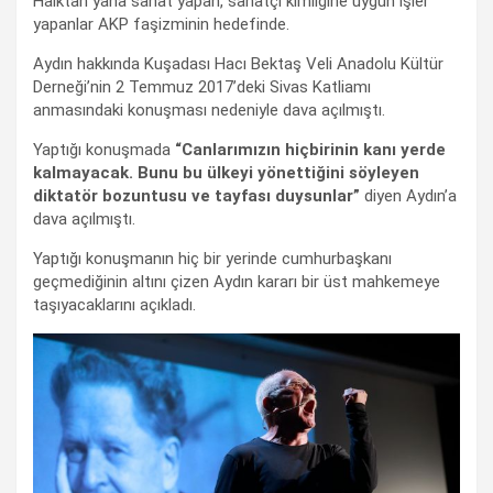
Halktan yana sanat yapan, sanatçı kimliğine uygun işler
yapanlar AKP faşizminin hedefinde.
Aydın hakkında Kuşadası Hacı Bektaş Veli Anadolu Kültür
Derneği’nin 2 Temmuz 2017’deki Sivas Katliamı
anmasındaki konuşması nedeniyle dava açılmıştı.
Yaptığı konuşmada
“Canlarımızın hiçbirinin kanı yerde
kalmayacak. Bunu bu ülkeyi yönettiğini söyleyen
diktatör bozuntusu ve tayfası duysunlar”
diyen Aydın’a
dava açılmıştı.
Yaptığı konuşmanın hiç bir yerinde cumhurbaşkanı
geçmediğinin altını çizen Aydın kararı bir üst mahkemeye
taşıyacaklarını açıkladı.