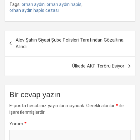
Tags:
orhan aydın
,
orhan aydın hapis
,
orhan aydın hapis cezası
Yazı
Alev Şahin Siyasi Şube Polisleri Tarafından Gözaltına
dolaşımı
Alındı
Ülkede AKP Terörü Esiyor
Bir cevap yazın
E-posta hesabınız yayımlanmayacak.
Gerekli alanlar
*
ile
işaretlenmişlerdir
Yorum
*