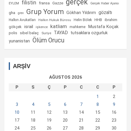
gerçek
filistin
fransa
Gazze
EYLEM
Gerçek Haber Ajansı
Grup Yorum
gözaltı
gha
Gökhan Yıldırım
grev
Helin Bölek
HHB
ibrahim
Halkın Avukatları
Halkın Hukuk Bürosu
katliam
israil
Mustafa Koçak
gökçek
mahkeme
işkence
TAYAD
tutsaklara ozgurluk
sibel balaç
polis
Suriye
Ölüm Orucu
yunanistan
ARŞİV
AĞUSTOS 2026
P
S
Ç
P
C
C
P
1
2
3
4
5
6
7
8
9
10
11
12
13
14
15
16
17
18
19
20
21
22
23
24
25
26
27
28
29
30