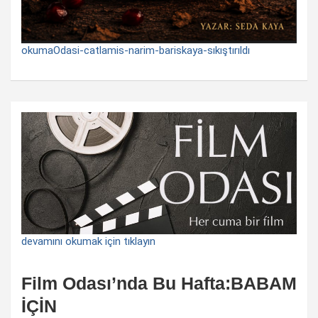
okumaOdasi-catlamis-narim-bariskaya-sıkıştırıldı
devamını okumak için tıklayın
Film Odası’nda Bu Hafta:BABAM
İÇİN