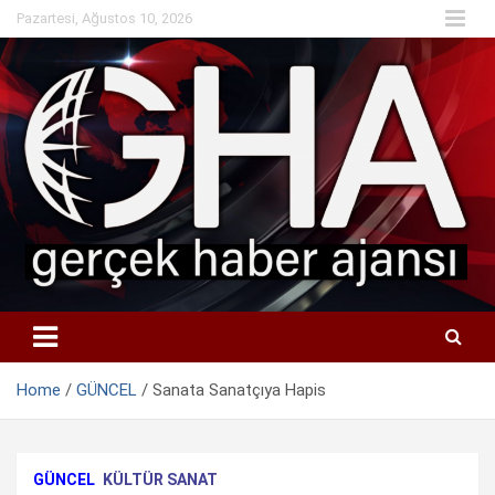
Skip
Pazartesi, Ağustos 10, 2026
to
content
Home
GÜNCEL
Sanata Sanatçıya Hapis
GÜNCEL
KÜLTÜR SANAT