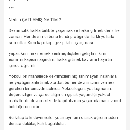
°°°
Neden ÇATLAMIŞ NAR’IM ?
Devrimcilik halkla birlikte yaşamak ve halka gitmek deriz her
zaman. Her devrimci bunu kendi pratiğinde farklı yollarla
somutlar. Kimi kapı kapı gezip kitle çalışması
yapar, kimi hazır emek verilmiş ilişkileri geliştirir, kimi
esnafın kapısını aşındırır.. halka gitmek kavramı hayatın
içinde öğrenilir.
Yoksul bir mahallede devrimcileri hiç tanımayan insanlara
ne yaptığını anlatmak zordur; bu her devrimcinin vermesi
gereken bir sınavdır aslında. Yoksulluğun, yozlaşmanın,
değersizliğin ve çaresizliğin en çıplak yaşandığı yoksul
mahallerde devrimciler de kapitalizmin yaşamda nasıl vücut
bulduğunu görür.
Bu kitapta ki devrimciler yüzmeyi tam olarak öğrenmeden
denize daldılar, kah boğuldular,