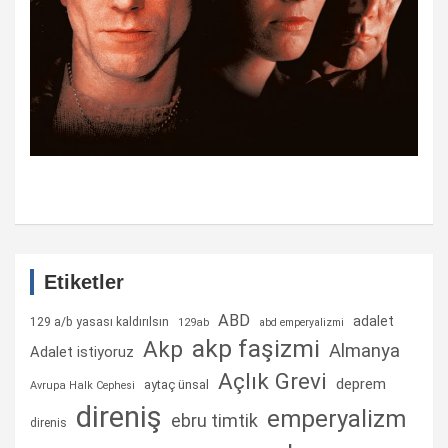
Etiketler
ABD
adalet
129 a/b yasası kaldırılsın
129ab
abd emperyalizmi
akp faşizmi
Akp
Almanya
Adalet istiyoruz
Açlık Grevi
deprem
aytaç ünsal
Avrupa Halk Cephesi
direniş
emperyalizm
ebru timtik
direnis