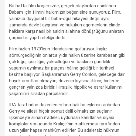
Bu hafta film köşemizde, gerçek olaylardan esinlenen
Babam İçin filmini halkımızın beğenisine sunuyoruz. Film,
yalnızca duygusal bir baba-oğul hikâyesi değil; aynı
zamanda devlet aygıtının ve hukukun egemenlerin elinde
halklara karşı nasıl bir saldırı silahına dönüştüğünü anlatan
çarpıcı bir yapıt niteliğindedir.
Film bizleri 1970'lerin İrlanda'sına götürüyor. İngiliz
sömürgeciliğinin onlarca yıldır halkın üzerine karabasan gibi
çöktüğü, işsizliğin, yoksulluğun ve baskının gündelik
yaşamın ayrılmaz bir parçası hâline geldiği bir tarihsel
kesitte başlıyor. Başkahraman Gerry Conlon, geleceğe dair
büyük umutları olmayan, düzenin kıyısına itilmiş binlerce
gençten yalnızca biridir. Hırsızlık, hippilik ve esrar kullanımı
yaşamının sıradan parçalarıdır.
IRA tarafından düzenlenen bombalı bir eylemin ardından
Gerry ve ailesi, hiçbir somut delil olmaksızın suçlanır.
İşkenceyle alınan ifadeler, uydurulan kanıtlar ve siyasi
komplolar sonucunda Kraliçe'nin mahkemesi tarafından
uzun yıllar hapse mahkûm edilirler. Bu adaletsiz hükmün