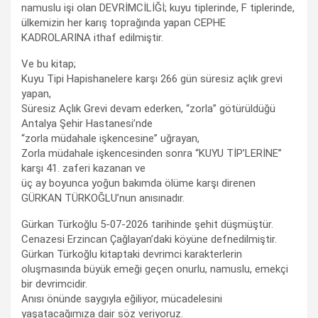
namuslu işi olan DEVRİMCİLİĞİ; kuyu tiplerinde, F tiplerinde,
ülkemizin her karış toprağında yapan CEPHE
KADROLARINA ithaf edilmiştir.
Ve bu kitap;
Kuyu Tipi Hapishanelere karşı 266 gün süresiz açlık grevi
yapan,
Süresiz Açlık Grevi devam ederken, “zorla” götürüldüğü
Antalya Şehir Hastanesi’nde
“zorla müdahale işkencesine” uğrayan,
Zorla müdahale işkencesinden sonra “KUYU TİP’LERİNE”
karşı 41. zaferi kazanan ve
üç ay boyunca yoğun bakımda ölüme karşı direnen
GÜRKAN TÜRKOĞLU’nun anısınadır.
Gürkan Türkoğlu 5-07-2026 tarihinde şehit düşmüştür.
Cenazesi Erzincan Çağlayan’daki köyüne defnedilmiştir.
Gürkan Türkoğlu kitaptaki devrimci karakterlerin
oluşmasında büyük emeği geçen onurlu, namuslu, emekçi
bir devrimcidir.
Anısı önünde saygıyla eğiliyor, mücadelesini
yaşatacağımıza dair söz veriyoruz.