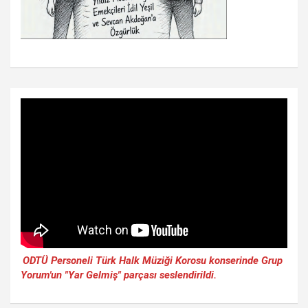
ODTÜ Personeli Türk Halk Müziği Korosu konserinde Grup
Yorum'un "Yar Gelmiş" parçası seslendirildi.