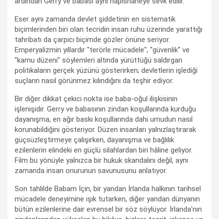
ardından Gerry ve babası aynı hapishaneye sevk edilir.
Eser aynı zamanda devlet şiddetinin en sistematik
biçimlerinden biri olan tecridin insan ruhu üzerinde yarattığı
tahribatı da çarpıcı biçimde gözler önüne seriyor.
Emperyalizmin yıllardır "terörle mücadele", "güvenlik" ve
"kamu düzeni" söylemleri altında yürüttüğü saldırgan
politikaların gerçek yüzünü gösterirken; devletlerin işlediği
suçların nasıl görünmez kılındığını da teşhir ediyor.
Bir diğer dikkat çekici nokta ise baba-oğul ilişkisinin
işlenişidir. Gerry ve babasının zindan koşullarında kurduğu
dayanışma, en ağır baskı koşullarında dahi umudun nasıl
korunabildiğini gösteriyor. Düzen insanları yalnızlaştırarak
güçsüzleştirmeye çalışırken, dayanışma ve bağlılık
ezilenlerin elindeki en güçlü silahlardan biri hâline geliyor.
Film bu yönüyle yalnızca bir hukuk skandalını değil, aynı
zamanda insan onurunun savunusunu anlatıyor.
Son tahlilde Babam İçin, bir yandan İrlanda halkının tarihsel
mücadele deneyimine ışık tutarken, diğer yandan dünyanın
bütün ezilenlerine dair evrensel bir söz söylüyor. İrlanda'nın