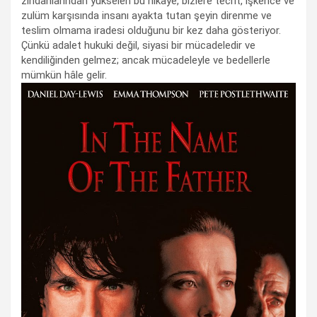
zindanlarından yükselen bu hikâye, bizlere tecrit, işkence ve
zulüm karşısında insanı ayakta tutan şeyin direnme ve
teslim olmama iradesi olduğunu bir kez daha gösteriyor.
Çünkü adalet hukuki değil, siyasi bir mücadeledir ve
kendiliğinden gelmez; ancak mücadeleyle ve bedellerle
mümkün hâle gelir.