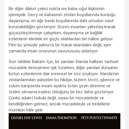
Bir diğer dikkat çekici nokta ise baba-oğul ilişkisinin
işlenişidir. Gerry ve babasının zindan koşullarında kurduğu
dayanışma, en ağır baskı koşullarında dahi umudun nasıl
korunabildiğini gösteriyor. Düzen insanları yalnızlaştırarak
güçsüzleştirmeye çalışırken, dayanışma ve bağlılık
ezilenlerin elindeki en güçlü silahlardan biri hâline geliyor.
Film bu yönüyle yalnızca bir hukuk skandalını değil, aynı
zamanda insan onurunun savunusunu anlatıyor.
Son tahlilde Babam İçin, bir yandan İrlanda halkının tarihsel
mücadele deneyimine ışık tutarken, diğer yandan dünyanın
bütün ezilenlerine dair evrensel bir söz söylüyor. İrlanda'nın
zindanlarından yükselen bu hikâye, bizlere tecrit, işkence ve
zulüm karşısında insanı ayakta tutan şeyin direnme ve
teslim olmama iradesi olduğunu bir kez daha gösteriyor.
Çünkü adalet hukuki değil, siyasi bir mücadeledir ve
kendiliğinden gelmez; ancak mücadeleyle ve bedellerle
mümkün hâle gelir.