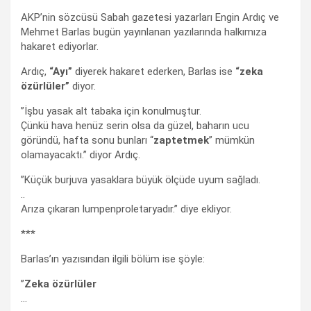
AKP’nin sözcüsü Sabah gazetesi yazarları Engin Ardıç ve
Mehmet Barlas bugün yayınlanan yazılarında halkımıza
hakaret ediyorlar.
Ardıç,
“Ayı”
diyerek hakaret ederken, Barlas ise
“zeka
özürlüler”
diyor.
”İşbu yasak alt tabaka için konulmuştur.
Çünkü hava henüz serin olsa da güzel, baharın ucu
göründü, hafta sonu bunları “
zaptetmek
” mümkün
olamayacaktı.” diyor Ardıç.
”Küçük burjuva yasaklara büyük ölçüde uyum sağladı.
..
Arıza çıkaran lumpenproletaryadır.” diye ekliyor.
***
Barlas’ın yazısından ilgili bölüm ise şöyle:
”
Zeka özürlüler
…