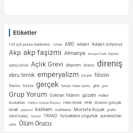
Etiketler
ABD
Adalet istiyoruz
adalet
129 a/b yasası kaldırılsın
129ab
akp faşizmi
Akp
Almanya
Avrupa Halk Cephesi
direniş
Açlık Grevi
deprem
aytaç ünsal
direnis
emperyalizm
ebru timtik
filistin
EYLEM
gerçek
fransa
gha
Gazze
Gerçek Haber Ajansı
grev
Grup Yorum
gözaltı
Gökhan Yıldırım
Halkın
Helin Bölek
HHB
ibrahim gökçek
Avukatları
Halkın Hukuk Bürosu
katliam
israil
Mustafa Koçak
mahkeme
polis
işkence
TAYAD
tutsaklara ozgurluk
yunanistan
sibel balaç
Suriye
Ölüm Orucu
zafer