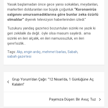
Yasak başlamadan önce gece yarısı sokakları, meydanları,
marketleri dolduranları ise büyük çoğunluk
“Koronavirüs
salgınını umursamadıklarına göre bunlar zeka özürlü
olmalılar”
diyerek televizyon haberlerinden izledi.”
Tuzukuru yandaş gazeteci bozuntuları sizinki ne yazık ki
geri zekilalık da değil.. öyle olsa masum sayılırdı.. ama
sizinki en ileri alçalık, en ileri namussuzluk, en ileri
şerefsizlik…
Tags:
Akp
,
engin ardıç
,
mehmet barlas
,
Sabah
,
sabah gazetesi
Yazı
Grup Yorum’dan Çağrı: ”12 Nisan’da, 1 Günlüğüne Aç
dolaşımı
Kalalım”
Payımıza Düşen: Bir Avuç Tuz