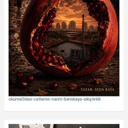
okumaOdasi-catlamis-narim-bariskaya-sıkıştırıldı