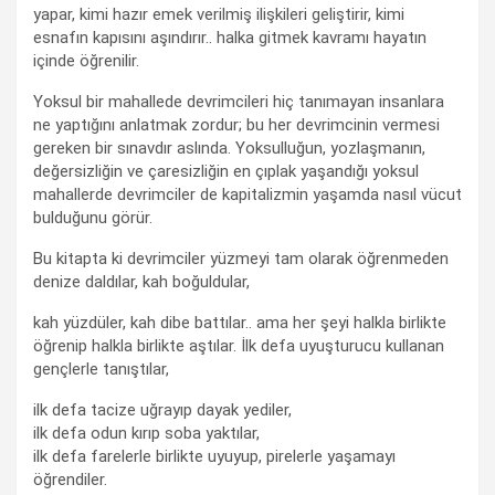
yapar, kimi hazır emek verilmiş ilişkileri geliştirir, kimi
esnafın kapısını aşındırır.. halka gitmek kavramı hayatın
içinde öğrenilir.
Yoksul bir mahallede devrimcileri hiç tanımayan insanlara
ne yaptığını anlatmak zordur; bu her devrimcinin vermesi
gereken bir sınavdır aslında. Yoksulluğun, yozlaşmanın,
değersizliğin ve çaresizliğin en çıplak yaşandığı yoksul
mahallerde devrimciler de kapitalizmin yaşamda nasıl vücut
bulduğunu görür.
Bu kitapta ki devrimciler yüzmeyi tam olarak öğrenmeden
denize daldılar, kah boğuldular,
kah yüzdüler, kah dibe battılar.. ama her şeyi halkla birlikte
öğrenip halkla birlikte aştılar. İlk defa uyuşturucu kullanan
gençlerle tanıştılar,
ilk defa tacize uğrayıp dayak yediler,
ilk defa odun kırıp soba yaktılar,
ilk defa farelerle birlikte uyuyup, pirelerle yaşamayı
öğrendiler.