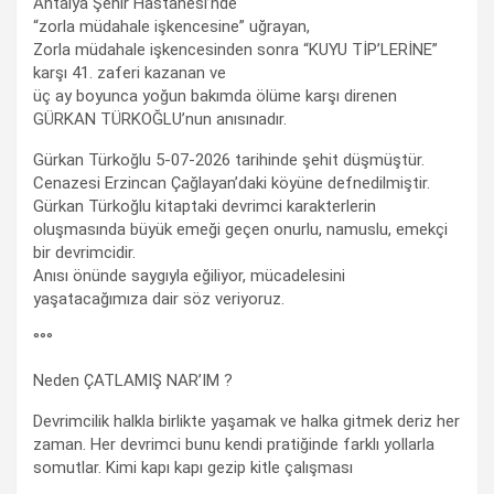
Antalya Şehir Hastanesi’nde
“zorla müdahale işkencesine” uğrayan,
Zorla müdahale işkencesinden sonra “KUYU TİP’LERİNE”
karşı 41. zaferi kazanan ve
üç ay boyunca yoğun bakımda ölüme karşı direnen
GÜRKAN TÜRKOĞLU’nun anısınadır.
Gürkan Türkoğlu 5-07-2026 tarihinde şehit düşmüştür.
Cenazesi Erzincan Çağlayan’daki köyüne defnedilmiştir.
Gürkan Türkoğlu kitaptaki devrimci karakterlerin
oluşmasında büyük emeği geçen onurlu, namuslu, emekçi
bir devrimcidir.
Anısı önünde saygıyla eğiliyor, mücadelesini
yaşatacağımıza dair söz veriyoruz.
°°°
Neden ÇATLAMIŞ NAR’IM ?
Devrimcilik halkla birlikte yaşamak ve halka gitmek deriz her
zaman. Her devrimci bunu kendi pratiğinde farklı yollarla
somutlar. Kimi kapı kapı gezip kitle çalışması