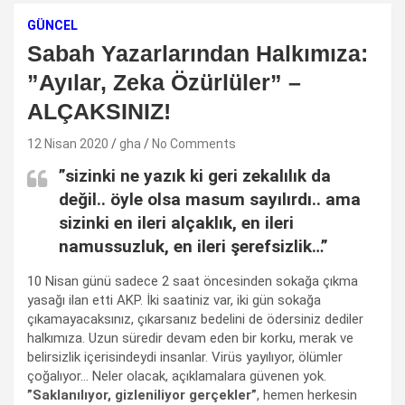
GÜNCEL
Sabah Yazarlarından Halkımıza:
”Ayılar, Zeka Özürlüler” –
ALÇAKSINIZ!
12 Nisan 2020
gha
No Comments
”sizinki ne yazık ki geri zekalılık da
değil.. öyle olsa masum sayılırdı.. ama
sizinki en ileri alçaklık, en ileri
namussuzluk, en ileri şerefsizlik…”
10 Nisan günü sadece 2 saat öncesinden sokağa çıkma
yasağı ilan etti AKP. İki saatiniz var, iki gün sokağa
çıkamayacaksınız, çıkarsanız bedelini de ödersiniz dediler
halkımıza. Uzun süredir devam eden bir korku, merak ve
belirsizlik içerisindeydi insanlar. Virüs yayılıyor, ölümler
çoğalıyor… Neler olacak, açıklamalara güvenen yok.
”Saklanılıyor, gizleniliyor gerçekler”
, hemen herkesin