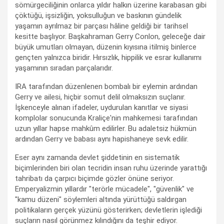
sömürgeciliğinin onlarca yıldır halkın üzerine karabasan gibi
çöktüğü, işsizliğin, yoksulluğun ve baskının gündelik
yaşamın ayrılmaz bir parçası hâline geldiği bir tarihsel
kesitte başlıyor. Başkahraman Gerry Conlon, geleceğe dair
büyük umutları olmayan, düzenin kıyısına itilmiş binlerce
gençten yalnızca biridir. Hırsızlık, hippilik ve esrar kullanımı
yaşamının sıradan parçalarıdır.
IRA tarafından düzenlenen bombalı bir eylemin ardından
Gerry ve ailesi, hiçbir somut delil olmaksızın suçlanır.
İşkenceyle alınan ifadeler, uydurulan kanıtlar ve siyasi
komplolar sonucunda Kraliçe'nin mahkemesi tarafından
uzun yıllar hapse mahkûm edilirler. Bu adaletsiz hükmün
ardından Gerry ve babası aynı hapishaneye sevk edilir.
Eser aynı zamanda devlet şiddetinin en sistematik
biçimlerinden biri olan tecridin insan ruhu üzerinde yarattığı
tahribatı da çarpıcı biçimde gözler önüne seriyor.
Emperyalizmin yıllardır "terörle mücadele", "güvenlik" ve
"kamu düzeni" söylemleri altında yürüttüğü saldırgan
politikaların gerçek yüzünü gösterirken; devletlerin işlediği
suçların nasıl görünmez kılındığını da teşhir ediyor.