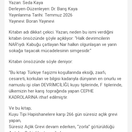
Yazan: Seda Kaya
Derleyen-Düzenleyen: Dr. Barış Kaya
Yayınlanma Tarihi: Temmuz 2026
Yayınevi: Boran Yayınevi
Kitabın adı dikkat çekici. Yazarı, neden bu ismi verdiğini
kitabın önsözünde şöyle açıklıyor: "Halk devrimcilerin
NAR’ıydı. Kabuğu çatlayan Nar halkın olgunlaşan ve yarın
sokağa taşacak mücadelesinin simgesidir."
Kitabın önsözünde söyle deniyor:
"Bu kitap Türkiye faşizmi koşullarında eksiği, zaafı,
cesareti, korkuları ve bilgisi kadarıyla dünyanın en onurlu ve
namuslu işi olan DEVRİMCİLİĞİ; kuyu tiplerinde, F tiplerinde,
ülkemizin her karış toprağında yapan CEPHE
KADROLARINA ithaf edilmiştir.
Ve bu kitap;
Kuyu Tipi Hapishanelere karşı 266 gün süresiz açlık grevi
yapan,
Süresiz Açlık Grevi devam ederken, “zorla” götürüldüğü