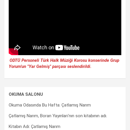
ODTÜ Personeli Türk Halk Müziği Korosu konserinde Grup
Yorum'un "Yar Gelmiş" parçası seslendirildi.
OKUMA SALONU
Okuma Odasında Bu Hafta: Çatlamış Narım
Çatlamış Narım, Boran Yayınları'nın son kitabının adı.
Kitabın Adı: Çatlamış Narım