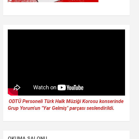
ODTÜ Personeli Türk Halk Müziği Korosu konserinde
Grup Yorum'un "Yar Gelmiş" parçası seslendirildi.
OKUMA SALONU