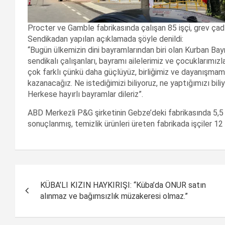
Procter ve Gamble fabrikasında çalışan 85 işçi, grev çadı
Sendikadan yapılan açıklamada şöyle denildi:
“Bugün ülkemizin dini bayramlarından biri olan Kurban Bay
sendikalı çalışanları, bayramı ailelerimiz ve çocuklarımızl
çok farklı çünkü daha güçlüyüz, birliğimiz ve dayanışmamı
kazanacağız. Ne istediğimizi biliyoruz, ne yaptığımızı biliy
Herkese hayırlı bayramlar dileriz”.
ABD Merkezli P&G şirketinin Gebze’deki fabrikasında 5,5
sonuçlanmış, temizlik ürünleri üreten fabrikada işçiler 1
Yazı
KÜBA’LI KIZIN HAYKIRIŞI: “Küba’da ONUR satın
dolaşımı
alınmaz ve bağımsızlık müzakeresi olmaz.”