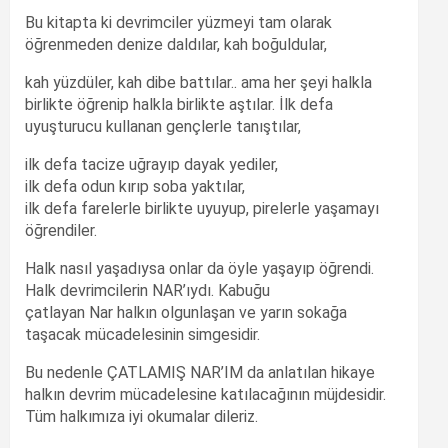
Bu kitapta ki devrimciler yüzmeyi tam olarak
öğrenmeden denize daldılar, kah boğuldular,
kah yüzdüler, kah dibe battılar.. ama her şeyi halkla
birlikte öğrenip halkla birlikte aştılar. İlk defa
uyuşturucu kullanan gençlerle tanıştılar,
ilk defa tacize uğrayıp dayak yediler,
ilk defa odun kırıp soba yaktılar,
ilk defa farelerle birlikte uyuyup, pirelerle yaşamayı
öğrendiler.
Halk nasıl yaşadıysa onlar da öyle yaşayıp öğrendi.
Halk devrimcilerin NAR’ıydı. Kabuğu
çatlayan Nar halkın olgunlaşan ve yarın sokağa
taşacak mücadelesinin simgesidir.
Bu nedenle ÇATLAMIŞ NAR’IM da anlatılan hikaye
halkın devrim mücadelesine katılacağının müjdesidir.
Tüm halkımıza iyi okumalar dileriz.