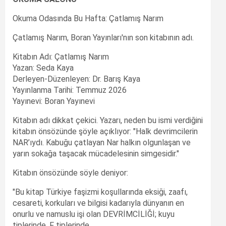
Okuma Odasında Bu Hafta: Çatlamış Narım
Çatlamış Narım, Boran Yayınları'nın son kitabının adı.
Kitabın Adı: Çatlamış Narım
Yazan: Seda Kaya
Derleyen-Düzenleyen: Dr. Barış Kaya
Yayınlanma Tarihi: Temmuz 2026
Yayınevi: Boran Yayınevi
Kitabın adı dikkat çekici. Yazarı, neden bu ismi verdiğini
kitabın önsözünde şöyle açıklıyor: "Halk devrimcilerin
NAR’ıydı. Kabuğu çatlayan Nar halkın olgunlaşan ve
yarın sokağa taşacak mücadelesinin simgesidir."
Kitabın önsözünde söyle deniyor:
"Bu kitap Türkiye faşizmi koşullarında eksiği, zaafı,
cesareti, korkuları ve bilgisi kadarıyla dünyanın en
onurlu ve namuslu işi olan DEVRİMCİLİĞİ; kuyu
tiplerinde, F tiplerinde,