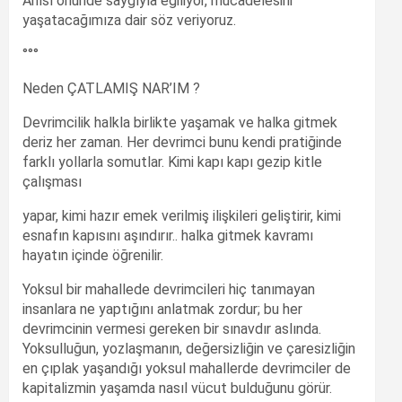
Anısı önünde saygıyla eğiliyor, mücadelesini
yaşatacağımıza dair söz veriyoruz.
°°°
Neden ÇATLAMIŞ NAR’IM ?
Devrimcilik halkla birlikte yaşamak ve halka gitmek
deriz her zaman. Her devrimci bunu kendi pratiğinde
farklı yollarla somutlar. Kimi kapı kapı gezip kitle
çalışması
yapar, kimi hazır emek verilmiş ilişkileri geliştirir, kimi
esnafın kapısını aşındırır.. halka gitmek kavramı
hayatın içinde öğrenilir.
Yoksul bir mahallede devrimcileri hiç tanımayan
insanlara ne yaptığını anlatmak zordur; bu her
devrimcinin vermesi gereken bir sınavdır aslında.
Yoksulluğun, yozlaşmanın, değersizliğin ve çaresizliğin
en çıplak yaşandığı yoksul mahallerde devrimciler de
kapitalizmin yaşamda nasıl vücut bulduğunu görür.