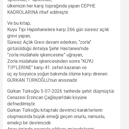
ülkemizin her karış toprağında yapan CEPHE
KADROLARINA ithaf edilmiştir.
Ve bu kitap;
Kuyu Tipi Hapishanelere karşı 266 gün süresiz açlık
grevi yapan,
Süresiz Açlık Grevi devam ederken, “zorla”
götürüldüğü Antalya Şehir Hastanesi’nde
“zorla müdahale işkencesine” uğrayan,
Zorla müdahale işkencesinden sonra “KUYU
TİP’LERİNE” karşı 41. zaferi kazanan ve
üç ay boyunca yoğun bakımda ölüme karşı direnen
GÜRKAN TÜRKOĞLU’nun anısınadır.
Gürkan Türkoğlu 5-07-2026 tarihinde şehit düşmüştür.
Cenazesi Erzincan Çağlayan’daki köyüne
defnedilmiştir.
Gürkan Türkoğlu kitaptaki devrimci karakterlerin
oluşmasında büyük emeği geçen onurlu, namuslu,
emekçi bir devrimcidir.