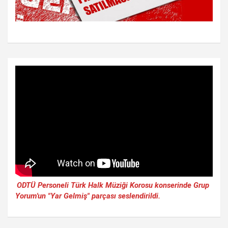
ODTÜ Personeli Türk Halk Müziği Korosu konserinde Grup
Yorum'un "Yar Gelmiş" parçası seslendirildi.