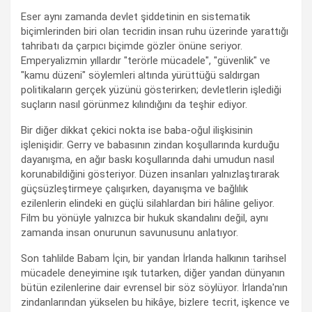
Eser aynı zamanda devlet şiddetinin en sistematik
biçimlerinden biri olan tecridin insan ruhu üzerinde yarattığı
tahribatı da çarpıcı biçimde gözler önüne seriyor.
Emperyalizmin yıllardır "terörle mücadele", "güvenlik" ve
"kamu düzeni" söylemleri altında yürüttüğü saldırgan
politikaların gerçek yüzünü gösterirken; devletlerin işlediği
suçların nasıl görünmez kılındığını da teşhir ediyor.
Bir diğer dikkat çekici nokta ise baba-oğul ilişkisinin
işlenişidir. Gerry ve babasının zindan koşullarında kurduğu
dayanışma, en ağır baskı koşullarında dahi umudun nasıl
korunabildiğini gösteriyor. Düzen insanları yalnızlaştırarak
güçsüzleştirmeye çalışırken, dayanışma ve bağlılık
ezilenlerin elindeki en güçlü silahlardan biri hâline geliyor.
Film bu yönüyle yalnızca bir hukuk skandalını değil, aynı
zamanda insan onurunun savunusunu anlatıyor.
Son tahlilde Babam İçin, bir yandan İrlanda halkının tarihsel
mücadele deneyimine ışık tutarken, diğer yandan dünyanın
bütün ezilenlerine dair evrensel bir söz söylüyor. İrlanda'nın
zindanlarından yükselen bu hikâye, bizlere tecrit, işkence ve