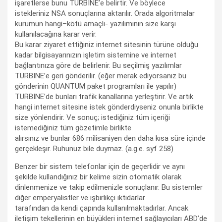
işaretlerse bunu TURBİNE’e belirtir. Ve böylece
istekleriniz NSA sonuçlarına aktarılır. Orada algoritmalar
kurumun hangi–kötü amaçlı- yazılımının size karşı
kullanılacağına karar verir.
Bu karar ziyaret ettiğiniz internet sitesinin türüne olduğu
kadar bilgisayarınızın işletim sistemine ve internet
bağlantınıza göre de belirlenir. Bu seçilmiş yazılımlar
TURBINE’e geri gönderilir. (eğer merak ediyorsanız bu
gönderinin QUANTUM paket programları ile yapılır)
TURBINE’de bunları trafik kanallarına yerleştirir. Ve artık
hangi internet sitesine istek gönderdiyseniz onunla birlikte
size yönlendirir. Ve sonuç; istediğiniz tüm içeriği
istemediğiniz tüm gözetimle birlikte
alırsınız ve bunlar 686 milisaniyen den daha kısa süre içinde
gerçekleşir. Ruhunuz bile duymaz. (a.g.e. syf 258)
Benzer bir sistem telefonlar için de geçerlidir ve aynı
şekilde kullandığınız bir kelime sizin otomatik olarak
dinlenmenize ve takip edilmenizle sonuçlanır. Bu sistemler
diğer emperyalistler ve işbirlikçi iktidarlar
tarafından da kendi çapında kullanılmaktadırlar. Ancak
iletişim tekellerinin en büyükleri internet sağlayıcıları ABD’de