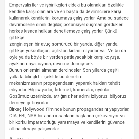
Emperyalistler ve işbirlikçileri eldeki bu olanakları özellikle
kendine karşı olanlara ve en başta da devrimcilere karşı
kullanarak kendilerini korumaya çalışıyorlar. Ama bu sadece
devrimcilerle sınırlı değildir, potansiyel düşman gördükleri
herkes kısaca halkları denetlemeye çalışıyorlar. Çünkü
gittikçe
zenginleşen bir avuç sömürücü bir yanda, diğer yanda
gittikçe yoksullaşan, açlıktan kırılan milyarlar var. Ve bu da
öyle ya da böyle bir yerden patlayacak bir karşı koyuşa,
ayaklanmaya, isyana, devrime dönüşecek.
Bunun önlemini almanın derdindeler. Son yıllarda çeşitli
yollarla bilinçli bir şekilde bu denetim
mekanizmasının propagandasını yaparak halkları tehdit
ediyorlar. Bilgisayarlar, İnternet, kameralar, uydular.
Gözümüz üzerinizde, attığınız her adımı izliyoruz, biliyoruz
demeye getiriyorlar.
Birkaç Hollywood filminde bunun propagandasını yapıyorlar,
CIA, FBI, NSA bir anda insanların başlarına çöküveriyor vs.
bir korku imparatorluğu yaratmaya ve kendilerini güvence
altına almaya çalışıyorlar.