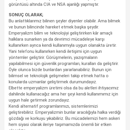
görüntüsü altında CIA ve NSA ajanlığı yapmıştır.
SONUÇ OLARAK;
Bu anlattıklarımız bilinen şeyler diyenler olabilir. Ama bilmek
ve bunun bilincinde hareket etmek başka şeydir.
Emperyalizm bilim ve teknolojiyi geliştirirken kâr amaçlı
halklara sunarken ya da devrimci mücadeleye karşı
kullanırken ayrıca kendi kullanımıyla uygun olanakta üretir.
Yani telefonu kullanırken kendi iletişimi için uygun
yöntemler geliştirir. Görüşmelerin, yazışmaların
yapılabilmesi için güvenlik programları, kuralları da geliştirir.
Öyle olunca bizde bunlardan yararlanabiliriz. Bunun için
bilimsel ve teknolojik gelişmeleri takip etmek hatta o
konularda uzmanlar geliştirmek durumundayız.
Elbette emperyalizm üretimi olsa da bu aletleri ihtiyacımız
dahilinde kullanacağız ama her şeyi kendi kullanımımız için
uygun hale getirmek zorundayız.
Kendi alternatif programlarımızı, sistemlerimizi
geliştirebiliriz. Emperyalizmin bunlar aracılığıyla halka verdiği
gözdağı ve korkuyu yıkabiliriz. Bu mücadelemizi hem askeri
hem siyasi olarak ileriye taşımamızda önemli bir etken