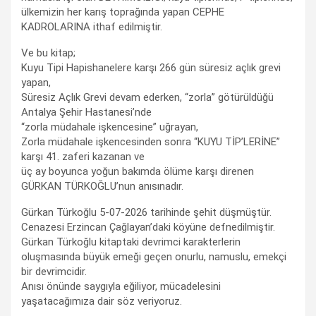
ülkemizin her karış toprağında yapan CEPHE
KADROLARINA ithaf edilmiştir.
Ve bu kitap;
Kuyu Tipi Hapishanelere karşı 266 gün süresiz açlık grevi
yapan,
Süresiz Açlık Grevi devam ederken, “zorla” götürüldüğü
Antalya Şehir Hastanesi’nde
“zorla müdahale işkencesine” uğrayan,
Zorla müdahale işkencesinden sonra “KUYU TİP’LERİNE”
karşı 41. zaferi kazanan ve
üç ay boyunca yoğun bakımda ölüme karşı direnen
GÜRKAN TÜRKOĞLU’nun anısınadır.
Gürkan Türkoğlu 5-07-2026 tarihinde şehit düşmüştür.
Cenazesi Erzincan Çağlayan’daki köyüne defnedilmiştir.
Gürkan Türkoğlu kitaptaki devrimci karakterlerin
oluşmasında büyük emeği geçen onurlu, namuslu, emekçi
bir devrimcidir.
Anısı önünde saygıyla eğiliyor, mücadelesini
yaşatacağımıza dair söz veriyoruz.