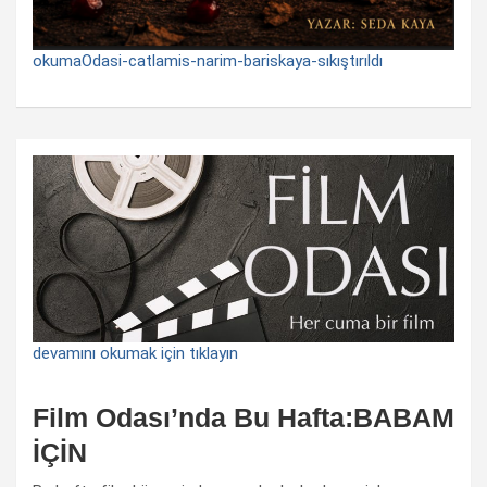
okumaOdasi-catlamis-narim-bariskaya-sıkıştırıldı
devamını okumak için tıklayın
Film Odası’nda Bu Hafta:BABAM
İÇİN