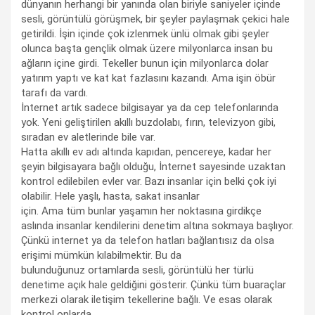
dünyanın herhangi bir yanında olan biriyle saniyeler içinde
sesli, görüntülü görüşmek, bir şeyler paylaşmak çekici hale
getirildi. İşin içinde çok izlenmek ünlü olmak gibi şeyler
olunca başta gençlik olmak üzere milyonlarca insan bu
ağların içine girdi. Tekeller bunun için milyonlarca dolar
yatırım yaptı ve kat kat fazlasını kazandı. Ama işin öbür
tarafı da vardı.
İnternet artık sadece bilgisayar ya da cep telefonlarında
yok. Yeni geliştirilen akıllı buzdolabı, fırın, televizyon gibi,
sıradan ev aletlerinde bile var.
Hatta akıllı ev adı altında kapıdan, pencereye, kadar her
şeyin bilgisayara bağlı olduğu, İnternet sayesinde uzaktan
kontrol edilebilen evler var. Bazı insanlar için belki çok iyi
olabilir. Hele yaşlı, hasta, sakat insanlar
için. Ama tüm bunlar yaşamın her noktasına girdikçe
aslında insanlar kendilerini denetim altına sokmaya başlıyor.
Çünkü internet ya da telefon hatları bağlantısız da olsa
erişimi mümkün kılabilmektir. Bu da
bulunduğunuz ortamlarda sesli, görüntülü her türlü
denetime açık hale geldiğini gösterir. Çünkü tüm buaraçlar
merkezi olarak iletişim tekellerine bağlı. Ve esas olarak
kontrol onlarda.