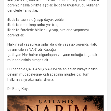
kah yüzdüler, kah dibe battılar.. ama her şeyi halkla birlikte
öğrenip halkla birlikte aştılar. İlk defa uyuşturucu kullanan
gençlerle tanıştılar,
ilk defa tacize uğrayıp dayak yediler,
ilk defa odun kırıp soba yaktılar,
ilk defa farelerle birlikte uyuyup, pirelerle yaşamayı
öğrendiler.
Halk nasıl yaşadıysa onlar da öyle yaşayıp öğrendi. Halk
devrimcilerin NAR’ıydı. Kabuğu
çatlayan Nar halkın olgunlaşan ve yarın sokağa taşacak
mücadelesinin simgesidir.
Bu nedenle ÇATLAMIŞ NAR’IM da anlatılan hikaye halkın
devrim mücadelesine katılacağının müjdesidir. Tüm
halkımıza iyi okumalar dileriz.
Dr. Barış Kaya