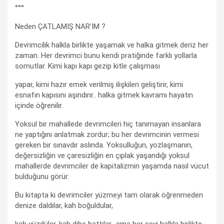
°°°
Neden ÇATLAMIŞ NAR’IM ?
Devrimcilik halkla birlikte yaşamak ve halka gitmek deriz her
zaman. Her devrimci bunu kendi pratiğinde farklı yollarla
somutlar. Kimi kapı kapı gezip kitle çalışması
yapar, kimi hazır emek verilmiş ilişkileri geliştirir, kimi
esnafın kapısını aşındırır.. halka gitmek kavramı hayatın
içinde öğrenilir.
Yoksul bir mahallede devrimcileri hiç tanımayan insanlara
ne yaptığını anlatmak zordur; bu her devrimcinin vermesi
gereken bir sınavdır aslında. Yoksulluğun, yozlaşmanın,
değersizliğin ve çaresizliğin en çıplak yaşandığı yoksul
mahallerde devrimciler de kapitalizmin yaşamda nasıl vücut
bulduğunu görür.
Bu kitapta ki devrimciler yüzmeyi tam olarak öğrenmeden
denize daldılar, kah boğuldular,