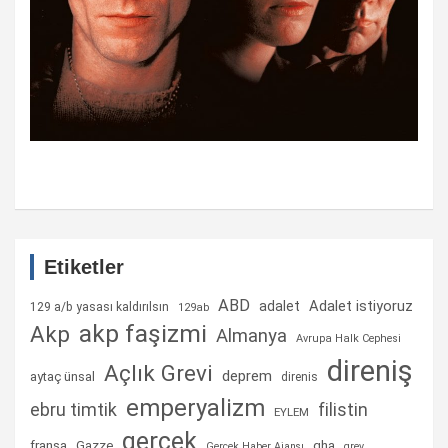
Etiketler
ABD
Adalet istiyoruz
adalet
129 a/b yasası kaldırılsın
129ab
akp faşizmi
Akp
Almanya
Avrupa Halk Cephesi
direniş
Açlık Grevi
deprem
aytaç ünsal
direnis
emperyalizm
ebru timtik
filistin
EYLEM
gerçek
fransa
gha
Gazze
Gerçek Haber Ajansı
grev