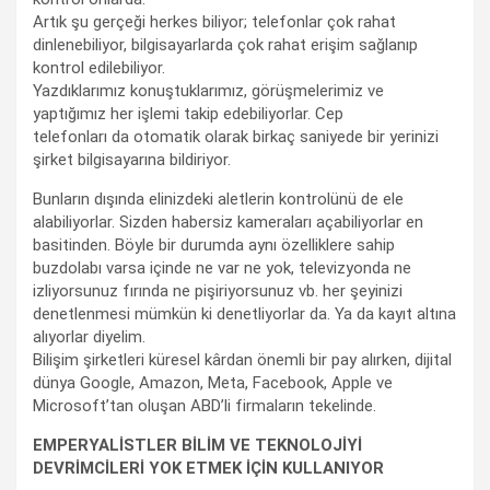
Artık şu gerçeği herkes biliyor; telefonlar çok rahat
dinlenebiliyor, bilgisayarlarda çok rahat erişim sağlanıp
kontrol edilebiliyor.
Yazdıklarımız konuştuklarımız, görüşmelerimiz ve
yaptığımız her işlemi takip edebiliyorlar. Cep
telefonları da otomatik olarak birkaç saniyede bir yerinizi
şirket bilgisayarına bildiriyor.
Bunların dışında elinizdeki aletlerin kontrolünü de ele
alabiliyorlar. Sizden habersiz kameraları açabiliyorlar en
basitinden. Böyle bir durumda aynı özelliklere sahip
buzdolabı varsa içinde ne var ne yok, televizyonda ne
izliyorsunuz fırında ne pişiriyorsunuz vb. her şeyinizi
denetlenmesi mümkün ki denetliyorlar da. Ya da kayıt altına
alıyorlar diyelim.
Bilişim şirketleri küresel kârdan önemli bir pay alırken, dijital
dünya Google, Amazon, Meta, Facebook, Apple ve
Microsoft’tan oluşan ABD’li firmaların tekelinde.
EMPERYALİSTLER BİLİM VE TEKNOLOJİYİ
DEVRİMCİLERİ YOK ETMEK İÇİN KULLANIYOR