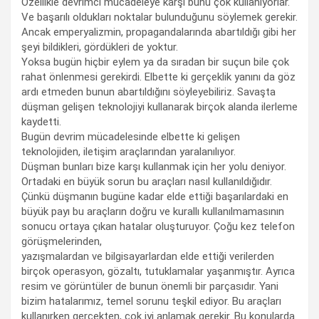
Özellikle devrimci mücadeleye karşı bunu çok kullanıyorlar.
Ve başarılı oldukları noktalar bulunduğunu söylemek gerekir.
Ancak emperyalizmin, propagandalarında abartıldığı gibi her
şeyi bildikleri, gördükleri de yoktur.
Yoksa bugün hiçbir eylem ya da sıradan bir suçun bile çok
rahat önlenmesi gerekirdi. Elbette ki gerçeklik yanını da göz
ardı etmeden bunun abartıldığını söyleyebiliriz. Savaşta
düşman gelişen teknolojiyi kullanarak birçok alanda ilerleme
kaydetti.
Bugün devrim mücadelesinde elbette ki gelişen
teknolojiden, iletişim araçlarından yaralanılıyor.
Düşman bunları bize karşı kullanmak için her yolu deniyor.
Ortadaki en büyük sorun bu araçları nasıl kullanıldığıdır.
Çünkü düşmanın bugüne kadar elde ettiği başarılardaki en
büyük payı bu araçların doğru ve kurallı kullanılmamasının
sonucu ortaya çıkan hatalar oluşturuyor. Çoğu kez telefon
görüşmelerinden,
yazışmalardan ve bilgisayarlardan elde ettiği verilerden
birçok operasyon, gözaltı, tutuklamalar yaşanmıştır. Ayrıca
resim ve görüntüler de bunun önemli bir parçasıdır. Yani
bizim hatalarımız, temel sorunu teşkil ediyor. Bu araçları
kullanırken gerçekten, çok iyi anlamak gerekir. Bu konularda