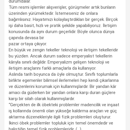
durumdalar.
Tüm resmi işlemler alışverişler, görüşmeler artık bunların
üzerinden yürümektedir. İstemeseniz de onlara
bağımlısınız. Hayatımızı kolaylaştırdıkları bir gerçek. Birçok
işi daha basit, hızlı ve pratik şekilde yapabiliyoruz. İletişim
konusunda da aynı durum geçerlidir. Böyle olunca dünya
çapında devasa bir
pazar ortaya çıkıyor.
En büyük ve zengin tekeller teknoloji ve iletişim tekelleridir
bu yüzden. Ancak durum sadece emperyalist tekellerin
kârıyla sınırlı değildir. Emperyalizm gelişen teknoloji ve
iletişim araçlarını farklı amaçlarla da kullanıyor.
Aslında tarih boyunca da öyle olmuştur. Sınıflı toplumlarla
birlikte egemenler bilimsel ilerlemeleri hep kendi çıkarlarına
ve düzenlerini korumak için kullanmışlardır. Bir yandan kâr
amacı da güderken bir yandan onlara karşı duran güçlere
karşı bir silah olarak kullanmışlardır.
“Gerçekten de ilk öbekteki problemler madencilik ve inşaat
iş kollarında önemli olan yükseğe kaldırma araçları ve güç
aktarma düzenekleriyle ilgili fizik problemleri oluşturur.
İkinci öbek problemler topluluk için temel önemdedir ve
balistiğin temel fizik problemleridir. (…)