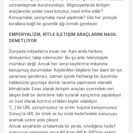
uzmanlaşmak durumundayız. Bilgisayarlarda iletişim
araçlarında veriler nasıl korunur, nasıl imha edilir?
Konuşmalar, yazışmalar nasıl yapılmalı? Gibi her yönüyle
kurallara bağlı bir güvenlik ağı örmek gerekiyor.
EMPERYALİZM, KİTLE İLETİŞİM ARAÇLARINI NASIL
DENETLİYOR
Dünyada milyarlarca insan var. Aynı anda herkesi
dinleyemez takip edemezler. Bu şu anki teknolojiyle
mümkün değil. Ancak her veriyi kaydetme imkanına
kavuşmuş durumdalar. Kaydedilen bilgilerin her daim bir işe
yaraması gerekmez, zaman içinde herhangi bir durumda
hakkınızda geçmişe dönük tarama yapmasını olanaklı
kılmaktadır. Esas olarak iletişim araçları üzerindeki veri
akışını belli bir denetime tabi tutarak ayrıştırma yapabiliyor
ve özel olarak kontrol ettikleri kişiler olabiliyor.
“(…) bir URL yazıyorsunuz ve enter tuşuna basıyorsunuz.
Sonuçta URL bir istek ve bu istek hedefindeki sunucuyu
aramak üzere yola çıkıyor.
Ancak seyahatin ortalarında bir yerde, istediğiniz hedef
sunucuya varmadan önce NSA’nın (NSA-ABD’nin askeri