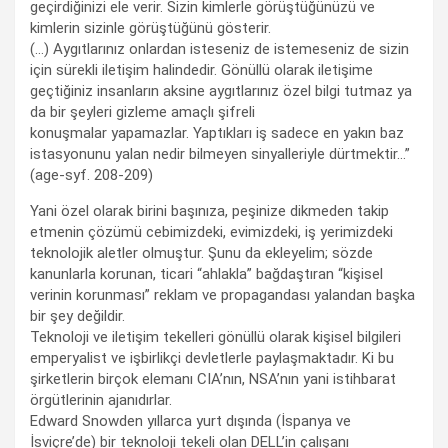
geçirdiğinizi ele verir. Sizin kimlerle görüştüğünüzü ve
kimlerin sizinle görüştüğünü gösterir.
(…) Aygıtlarınız onlardan isteseniz de istemeseniz de sizin
için sürekli iletişim halindedir. Gönüllü olarak iletişime
geçtiğiniz insanların aksine aygıtlarınız özel bilgi tutmaz ya
da bir şeyleri gizleme amaçlı şifreli
konuşmalar yapamazlar. Yaptıkları iş sadece en yakın baz
istasyonunu yalan nedir bilmeyen sinyalleriyle dürtmektir…”
(age-syf. 208-209)
Yani özel olarak birini başınıza, peşinize dikmeden takip
etmenin çözümü cebimizdeki, evimizdeki, iş yerimizdeki
teknolojik aletler olmuştur. Şunu da ekleyelim; sözde
kanunlarla korunan, ticari “ahlakla” bağdaştıran “kişisel
verinin korunması” reklam ve propagandası yalandan başka
bir şey değildir.
Teknoloji ve iletişim tekelleri gönüllü olarak kişisel bilgileri
emperyalist ve işbirlikçi devletlerle paylaşmaktadır. Ki bu
şirketlerin birçok elemanı CIA’nın, NSA’nın yani istihbarat
örgütlerinin ajanıdırlar.
Edward Snowden yıllarca yurt dışında (İspanya ve
İsviçre’de) bir teknoloji tekeli olan DELL’in çalışanı