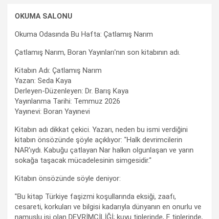
OKUMA SALONU
Okuma Odasında Bu Hafta: Çatlamış Narım
Çatlamış Narım, Boran Yayınları'nın son kitabının adı.
Kitabın Adı: Çatlamış Narım
Yazan: Seda Kaya
Derleyen-Düzenleyen: Dr. Barış Kaya
Yayınlanma Tarihi: Temmuz 2026
Yayınevi: Boran Yayınevi
Kitabın adı dikkat çekici. Yazarı, neden bu ismi verdiğini
kitabın önsözünde şöyle açıklıyor: "Halk devrimcilerin
NAR’ıydı. Kabuğu çatlayan Nar halkın olgunlaşan ve yarın
sokağa taşacak mücadelesinin simgesidir."
Kitabın önsözünde söyle deniyor:
"Bu kitap Türkiye faşizmi koşullarında eksiği, zaafı,
cesareti, korkuları ve bilgisi kadarıyla dünyanın en onurlu ve
namuslu işi olan DEVRİMCİLİĞİ; kuyu tiplerinde, F tiplerinde,