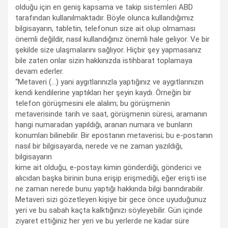
olduğu için en geniş kapsama ve takip sistemleri ABD
tarafından kullanılmaktadır. Böyle olunca kullandığımız
bilgisayarın, tabletin, telefonun size ait olup olmaması
önemli değildir, nasıl kullandığınız önemli hale geliyor. Ve bir
şekilde size ulaşmalarını sağlıyor. Hiçbir şey yapmasanız
bile zaten onlar sizin hakkınızda istihbarat toplamaya
devam ederler.
“Metaveri (…) yani aygıtlarınızla yaptığınız ve aygıtlarınızın
kendi kendilerine yaptıkları her şeyin kaydı. Örneğin bir
telefon görüşmesini ele alalım; bu görüşmenin
metaverisinde tarih ve saat, görüşmenin süresi, aramanın
hangi numaradan yapıldığı, aranan numara ve bunların
konumları bilinebilir. Bir epostanın metaverisi; bu e-postanın
nasıl bir bilgisayarda, nerede ve ne zaman yazıldığı,
bilgisayarın
kime ait olduğu, e-postayı kimin gönderdiği, gönderici ve
alıcıdan başka birinin buna erişip erişmediği, eğer erişti ise
ne zaman nerede bunu yaptığı hakkında bilgi barındırabilir.
Metaveri sizi gözetleyen kişiye bir gece önce uyuduğunuz
yeri ve bu sabah kaçta kalktığınızı söyleyebilir. Gün içinde
ziyaret ettiğiniz her yeri ve bu yerlerde ne kadar süre