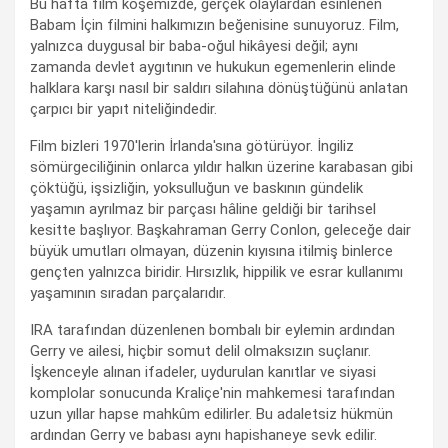
Bu hafta film köşemizde, gerçek olaylardan esinlenen
Babam İçin filmini halkımızın beğenisine sunuyoruz. Film,
yalnızca duygusal bir baba-oğul hikâyesi değil; aynı
zamanda devlet aygıtının ve hukukun egemenlerin elinde
halklara karşı nasıl bir saldırı silahına dönüştüğünü anlatan
çarpıcı bir yapıt niteliğindedir.
Film bizleri 1970'lerin İrlanda'sına götürüyor. İngiliz
sömürgeciliğinin onlarca yıldır halkın üzerine karabasan gibi
çöktüğü, işsizliğin, yoksulluğun ve baskının gündelik
yaşamın ayrılmaz bir parçası hâline geldiği bir tarihsel
kesitte başlıyor. Başkahraman Gerry Conlon, geleceğe dair
büyük umutları olmayan, düzenin kıyısına itilmiş binlerce
gençten yalnızca biridir. Hırsızlık, hippilik ve esrar kullanımı
yaşamının sıradan parçalarıdır.
IRA tarafından düzenlenen bombalı bir eylemin ardından
Gerry ve ailesi, hiçbir somut delil olmaksızın suçlanır.
İşkenceyle alınan ifadeler, uydurulan kanıtlar ve siyasi
komplolar sonucunda Kraliçe'nin mahkemesi tarafından
uzun yıllar hapse mahkûm edilirler. Bu adaletsiz hükmün
ardından Gerry ve babası aynı hapishaneye sevk edilir.