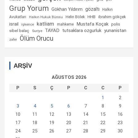
Grup Yorum
gözaltı
Gökhan Yıldırım
Halkın
Helin Bölek
HHB
ibrahim gökçek
Avukatları
Halkın Hukuk Bürosu
katliam
israil
Mustafa Koçak
mahkeme
polis
işkence
TAYAD
tutsaklara ozgurluk
yunanistan
sibel balaç
Suriye
Ölüm Orucu
zafer
ARŞİV
AĞUSTOS 2026
P
S
Ç
P
C
C
P
1
2
3
4
5
6
7
8
9
10
11
12
13
14
15
16
17
18
19
20
21
22
23
24
25
26
27
28
29
30