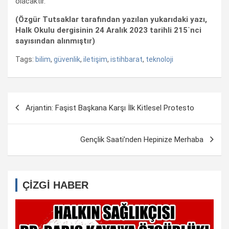
olacaktır.
(Özgür Tutsaklar tarafından yazılan yukarıdaki yazı,
Halk Okulu dergisinin 24 Aralık 2023 tarihli 215`nci
sayısından alınmıştır)
Tags:
bilim
,
güvenlik
,
iletişim
,
istihbarat
,
teknoloji
Yazı
Arjantin: Faşist Başkana Karşı İlk Kitlesel Protesto
dolaşımı
Gençlik Saati’nden Hepinize Merhaba
ÇİZGİ HABER