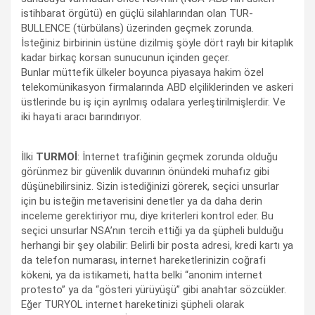
istihbarat örgütü) en güçlü silahlarından olan TUR-
BULLENCE (türbülans) üzerinden geçmek zorunda.
İsteğiniz birbirinin üstüne dizilmiş şöyle dört raylı bir kitaplık
kadar birkaç korsan sunucunun içinden geçer.
Bunlar müttefik ülkeler boyunca piyasaya hakim özel
telekomünikasyon firmalarında ABD elçiliklerinden ve askeri
üstlerinde bu iş için ayrılmış odalara yerleştirilmişlerdir. Ve
iki hayati aracı barındırıyor.
İlki
TURMOİ
: İnternet trafiğinin geçmek zorunda olduğu
görünmez bir güvenlik duvarının önündeki muhafız gibi
düşünebilirsiniz. Sizin istediğinizi görerek, seçici unsurlar
için bu isteğin metaverisini denetler ya da daha derin
inceleme gerektiriyor mu, diye kriterleri kontrol eder. Bu
seçici unsurlar NSA’nın tercih ettiği ya da şüpheli bulduğu
herhangi bir şey olabilir: Belirli bir posta adresi, kredi kartı ya
da telefon numarası, internet hareketlerinizin coğrafi
kökeni, ya da istikameti, hatta belki “anonim internet
protesto” ya da “gösteri yürüyüşü” gibi anahtar sözcükler.
Eğer TURYOL internet hareketinizi şüpheli olarak