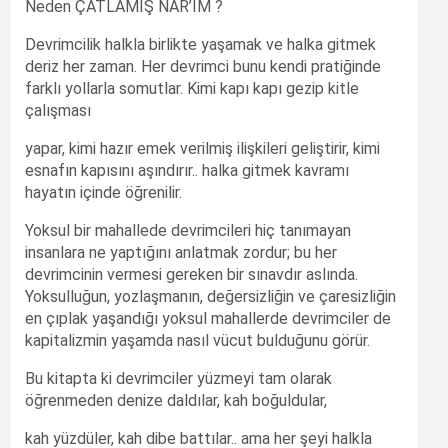
Neden ÇATLAMIŞ NAR’IM ?
Devrimcilik halkla birlikte yaşamak ve halka gitmek
deriz her zaman. Her devrimci bunu kendi pratiğinde
farklı yollarla somutlar. Kimi kapı kapı gezip kitle
çalışması
yapar, kimi hazır emek verilmiş ilişkileri geliştirir, kimi
esnafın kapısını aşındırır.. halka gitmek kavramı
hayatın içinde öğrenilir.
Yoksul bir mahallede devrimcileri hiç tanımayan
insanlara ne yaptığını anlatmak zordur; bu her
devrimcinin vermesi gereken bir sınavdır aslında.
Yoksulluğun, yozlaşmanın, değersizliğin ve çaresizliğin
en çıplak yaşandığı yoksul mahallerde devrimciler de
kapitalizmin yaşamda nasıl vücut bulduğunu görür.
Bu kitapta ki devrimciler yüzmeyi tam olarak
öğrenmeden denize daldılar, kah boğuldular,
kah yüzdüler, kah dibe battılar.. ama her şeyi halkla