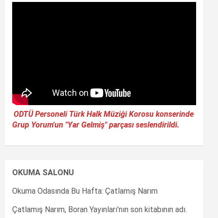
ODTÜ Personeli Türk Halk Müziği Korosu konserinde
Grup Yorum'un "Yar Gelmiş" parçası seslendirildi.
OKUMA SALONU
Okuma Odasında Bu Hafta: Çatlamış Narım
Çatlamış Narım, Boran Yayınları'nın son kitabının adı.