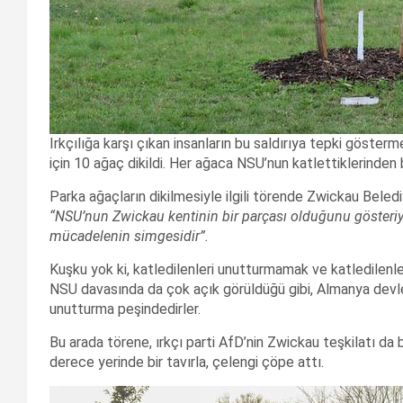
Irkçılığa karşı çıkan insanların bu saldırıya tepki gösterm
için 10 ağaç dikildi. Her ağaca NSU’nun katlettiklerinden bir
Parka ağaçların dikilmesiyle ilgili törende Zwickau Beled
“NSU’nun Zwickau kentinin bir parçası olduğunu gösteri
mücadelenin simgesidir”.
Kuşku yok ki, katledilenleri unutturmamak ve katledilenler
NSU davasında da çok açık görüldüğü gibi, Almanya devlet
unutturma peşindedirler.
Bu arada törene, ırkçı parti AfD’nin Zwickau teşkilatı da 
derece yerinde bir tavırla, çelengi çöpe attı.