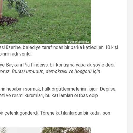
esi üzerine, belediye tarafından bir parka katledilen 10 kişi
inin adı verildi.
iye Başkanı Pia Findeiss, bir konuşma yaparak şöyle dedi:
yoruz. Burası umudun, demokrasi ve hoşgörü için
in hesabını sormak, halk örgütlenmelerinin işidir. Değilse,
i ve resmi kurumları, bu katliamları örtbas edip
bir çelenk gönderdi. Törene katılanlardan bir kadın, son