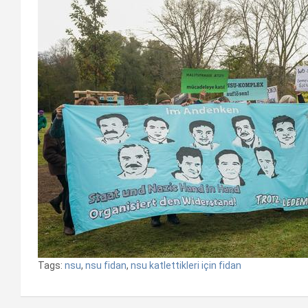
Tags:
nsu
,
nsu fidan
,
nsu katlettikleri için fidan