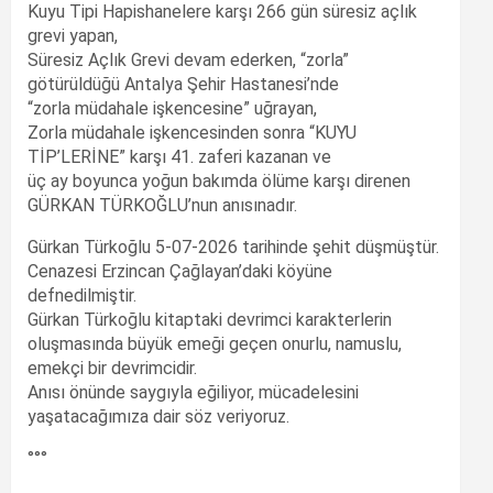
Kuyu Tipi Hapishanelere karşı 266 gün süresiz açlık
grevi yapan,
Süresiz Açlık Grevi devam ederken, “zorla”
götürüldüğü Antalya Şehir Hastanesi’nde
“zorla müdahale işkencesine” uğrayan,
Zorla müdahale işkencesinden sonra “KUYU
TİP’LERİNE” karşı 41. zaferi kazanan ve
üç ay boyunca yoğun bakımda ölüme karşı direnen
GÜRKAN TÜRKOĞLU’nun anısınadır.
Gürkan Türkoğlu 5-07-2026 tarihinde şehit düşmüştür.
Cenazesi Erzincan Çağlayan’daki köyüne
defnedilmiştir.
Gürkan Türkoğlu kitaptaki devrimci karakterlerin
oluşmasında büyük emeği geçen onurlu, namuslu,
emekçi bir devrimcidir.
Anısı önünde saygıyla eğiliyor, mücadelesini
yaşatacağımıza dair söz veriyoruz.
°°°