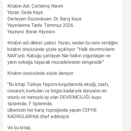
Kitabın Adı: Çatlamış Narım
Yazan: Seda Kaya
Derleyen-Düzenleyen: Dr. Barış Kaya
Yayınlanma Tarihi: Temmuz 2026
Yayınevi: Boran Yayınevi
Kitabın adı dikkat çekici. Yazarı, neden bu ismi verdiğini
kitabın önsözünde şöyle açıklıyor: "Halk devrimcilerin
NAR’ıydı. Kabuğu çatlayan Nar halkın olgunlaşan ve
yarın sokağa taşacak mücadelesinin simgesidir."
Kitabın önsözünde söyle deniyor:
"Bu kitap Türkiye faşizmi koşullarında eksiği, zaafı,
cesareti, korkuları ve bilgisi kadarıyla dünyanın en
onurlu ve namuslu işi olan DEVRİMCİLİĞİ; kuyu
tiplerinde, F tiplerinde,
ülkemizin her karış toprağında yapan CEPHE
KADROLARINA ithaf edilmiştir.
Ve bu kitap;