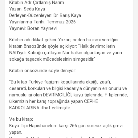
Kitabın Adı: Çatlamış Narım
Yazan: Seda Kaya
Derleyen-Düzenleyen: Dr. Barış Kaya
Yayınlanma Tarihi: Temmuz 2026
Yayınevi: Boran Yayınevi
Kitabın adı dikkat çekici. Yazarı, neden bu ismi verdiğini
kitabın önsözünde şöyle açıklıyor: "Halk devrimcilerin
NAR’ıydı. Kabuğu çatlayan Nar halkın olgunlaşan ve yarın
sokağa taşacak mücadelesinin simgesidir."
Kitabın önsözünde söyle deniyor:
"Bu kitap Türkiye faşizmi koşullarında eksiği, zaafı,
cesareti, korkuları ve bilgisi kadarıyla dünyanın en onurlu ve
namuslu işi olan DEVRİMCİLİĞİ; kuyu tiplerinde, F tiplerinde,
ülkemizin her karış toprağında yapan CEPHE
KADROLARINA ithaf edilmiştir.
Ve bu kitap;
Kuyu Tipi Hapishanelere karşı 266 gün süresiz açlık grevi
yapan,