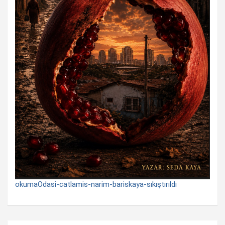
okumaOdasi-catlamis-narim-bariskaya-sıkıştırıldı