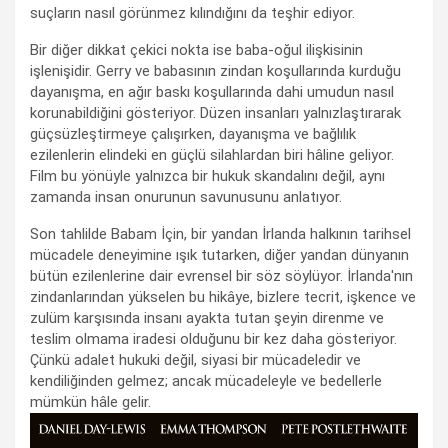
suçların nasıl görünmez kılındığını da teşhir ediyor.
Bir diğer dikkat çekici nokta ise baba-oğul ilişkisinin
işlenişidir. Gerry ve babasının zindan koşullarında kurduğu
dayanışma, en ağır baskı koşullarında dahi umudun nasıl
korunabildiğini gösteriyor. Düzen insanları yalnızlaştırarak
güçsüzleştirmeye çalışırken, dayanışma ve bağlılık
ezilenlerin elindeki en güçlü silahlardan biri hâline geliyor.
Film bu yönüyle yalnızca bir hukuk skandalını değil, aynı
zamanda insan onurunun savunusunu anlatıyor.
Son tahlilde Babam İçin, bir yandan İrlanda halkının tarihsel
mücadele deneyimine ışık tutarken, diğer yandan dünyanın
bütün ezilenlerine dair evrensel bir söz söylüyor. İrlanda'nın
zindanlarından yükselen bu hikâye, bizlere tecrit, işkence ve
zulüm karşısında insanı ayakta tutan şeyin direnme ve
teslim olmama iradesi olduğunu bir kez daha gösteriyor.
Çünkü adalet hukuki değil, siyasi bir mücadeledir ve
kendiliğinden gelmez; ancak mücadeleyle ve bedellerle
mümkün hâle gelir.