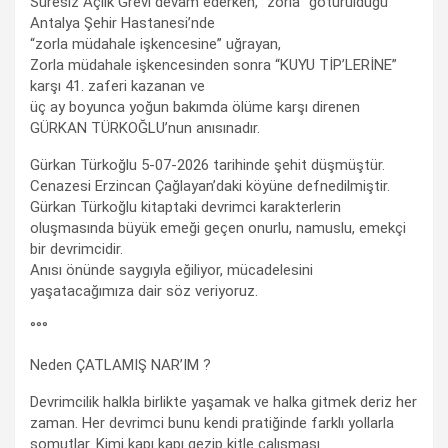
Süresiz Açlık Grevi devam ederken, “zorla” götürüldüğü
Antalya Şehir Hastanesi’nde
“zorla müdahale işkencesine” uğrayan,
Zorla müdahale işkencesinden sonra “KUYU TİP’LERİNE”
karşı 41. zaferi kazanan ve
üç ay boyunca yoğun bakımda ölüme karşı direnen
GÜRKAN TÜRKOĞLU’nun anısınadır.
Gürkan Türkoğlu 5-07-2026 tarihinde şehit düşmüştür.
Cenazesi Erzincan Çağlayan’daki köyüne defnedilmiştir.
Gürkan Türkoğlu kitaptaki devrimci karakterlerin
oluşmasında büyük emeği geçen onurlu, namuslu, emekçi
bir devrimcidir.
Anısı önünde saygıyla eğiliyor, mücadelesini
yaşatacağımıza dair söz veriyoruz.
°°°
Neden ÇATLAMIŞ NAR’IM ?
Devrimcilik halkla birlikte yaşamak ve halka gitmek deriz her
zaman. Her devrimci bunu kendi pratiğinde farklı yollarla
somutlar. Kimi kapı kapı gezip kitle çalışması