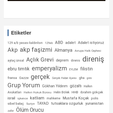
Etiketler
ABD
Adalet istiyoruz
adalet
129 a/b yasası kaldırılsın
129ab
akp faşizmi
Akp
Almanya
Avrupa Halk Cephesi
direniş
Açlık Grevi
deprem
aytaç ünsal
direnis
emperyalizm
ebru timtik
filistin
EYLEM
gerçek
fransa
gha
Gazze
Gerçek Haber Ajansı
grev
Grup Yorum
gözaltı
Gökhan Yıldırım
Halkın
Helin Bölek
HHB
ibrahim gökçek
Avukatları
Halkın Hukuk Bürosu
katliam
israil
Mustafa Koçak
mahkeme
polis
işkence
TAYAD
tutsaklara ozgurluk
yunanistan
sibel balaç
Suriye
Ölüm Orucu
zafer