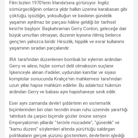
Film bizleri 1970'lerin İrlanda'sına götürüyor. İngiliz
sömürgeciliğinin onlarca yıldır halkın üzerine karabasan gibi
çöktüğü, işsizliğin, yoksulluğun ve baskının gündelik
yaşamın ayrılmaz bir parçası hâline geldiği bir tarihsel
kesitte başlıyor. Başkahraman Gerry Conlon, geleceğe dair
büyük umutları olmayan, düzenin kıyısına itilmiş binlerce
gençten yalnızca biridir. Hırsızlık, hippilik ve esrar kullanımı
yaşamının sıradan parçalarıdır.
IRA tarafından düzenlenen bombalı bir eylemin ardından
Gerry ve ailesi, hiçbir somut delil olmaksızın suçlanır.
İşkenceyle alınan ifadeler, uydurulan kanıtlar ve siyasi
komplolar sonucunda Kraliçe'nin mahkemesi tarafından
uzun yıllar hapse mahkûm edilirler. Bu adaletsiz hükmün
ardından Gerry ve babası aynı hapishaneye sevk edilir.
Eser aynı zamanda devlet şiddetinin en sistematik
biçimlerinden biri olan tecridin insan ruhu üzerinde yarattığı
tahribatı da çarpıcı biçimde gözler önüne seriyor.
Emperyalizmin yıllardır "terörle mücadele", "güvenlik" ve
"kamu düzeni" söylemleri altında yürüttüğü saldırgan
politikaların gerçek yüzünü gösterirken; devletlerin işlediği