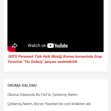
ODTÜ Personeli Türk Halk Müziği Korosu konserinde Grup
Yorum'un "Yar Gelmiş" parçası seslendirildi.
OKUMA SALONU
Okuma Odasında Bu Hafta: Çatlamış Narım
Çatlamış Narım, Boran Yayınları'nın son kitabının adı.