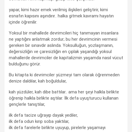
yapar, kimi hazır emek verilmiş ilişkileri geliştirir, kimi
esnafın kapısını aşındırır.. halka gitmek kavramı hayatın
içinde öğrenilir.
Yoksul bir mahallede devrimcileri hiç tanımayan insanlara
ne yaptığını anlatmak zordur; bu her devrimcinin vermesi
gereken bir sınavdır aslında. Yoksulluğun, yozlaşmanın,
değersizliğin ve çaresizliğin en çıplak yaşandığı yoksul
mahallerde devrimciler de kapitalizmin yaşamda nasıl vücut
bulduğunu görür.
Bu kitapta ki devrimciler yüzmeyi tam olarak öğrenmeden
denize daldılar, kah boğuldular,
kah yüzdüler, kah dibe battılar.. ama her şeyi halkla birlikte
öğrenip halkla birlikte aştılar. İlk defa uyuşturucu kullanan
gençlerle tanıştılar,
ilk defa tacize uğrayıp dayak yediler,
ilk defa odun kırıp soba yaktılar,
ilk defa farelerle birlikte uyuyup, pirelerle yaşamayı