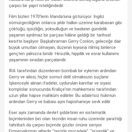
çarpıcı bir yapıt niteliğindedir.
Film bizleri 1970'lerin İrlanda'sına götürüyor. İngiliz
sömürgeciliğinin onlarca yıldır halkın üzerine karabasan gibi
çöktüğü, işsizliğin, yoksulluğun ve baskının gündelik
yaşamın ayrılmaz bir parçası hâline geldiği bir tarihsel
kesitte başlıyor. Başkahraman Gerry Conlon, geleceğe dair
büyük umutları olmayan, düzenin kıyısına itilmiş binlerce
gençten yalnızca biridir. Hırsızlık, hippilik ve esrar kullanımı
yaşamının sıradan parçalarıdır.
IRA tarafından düzenlenen bombalı bir eylemin ardından
Gerry ve ailesi, hiçbir somut delil olmaksızın suçlanır.
İşkenceyle alınan ifadeler, uydurulan kanıtlar ve siyasi
komplolar sonucunda Kraliçe'nin mahkemesi tarafından
uzun yıllar hapse mahkûm edilirler. Bu adaletsiz hükmün
ardından Gerry ve babası aynı hapishaneye sevk edilir.
Eser aynı zamanda devlet şiddetinin en sistematik
biçimlerinden biri olan tecridin insan ruhu üzerinde yarattığı
tahribatı da çarpıcı biçimde gözler önüne seriyor.
Emperyalizmin yıllardır "terörle mücadele", "güvenlik" ve