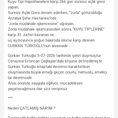
Kuyu Tipi Hapishanelere karşı 266 gün süresiz açlık grevi
yapan,
Süresiz Açlık Grevi devam ederken, “zorla” götürüldüğü
Antalya Şehir Hastanesi’nde
“zorla müdahale işkencesine” uğrayan,
Zorla müdahale işkencesinden sonra “KUYU TİP’LERİNE”
karşı 41. zaferi kazanan ve
üç ay boyunca yoğun bakımda ölüme karşı direnen
GÜRKAN TÜRKOĞLU’nun anısınadır.
Gürkan Türkoğlu 5-07-2026 tarihinde şehit düşmüştür.
Cenazesi Erzincan Çağlayan’daki köyüne defnedilmiştir.
Gürkan Türkoğlu kitaptaki devrimci karakterlerin
oluşmasında büyük emeği geçen onurlu, namuslu, emekçi
bir devrimcidir.
Anısı önünde saygıyla eğiliyor, mücadelesini
yaşatacağımıza dair söz veriyoruz.
°°°
Neden ÇATLAMIŞ NAR’IM ?