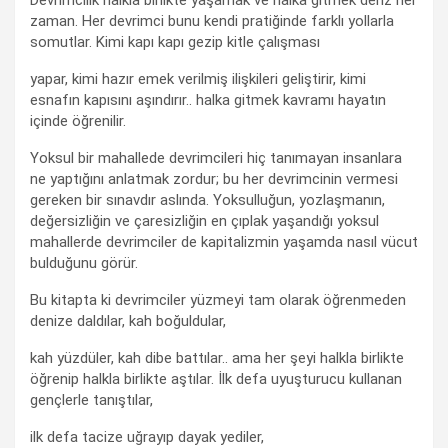
Devrimcilik halkla birlikte yaşamak ve halka gitmek deriz her
zaman. Her devrimci bunu kendi pratiğinde farklı yollarla
somutlar. Kimi kapı kapı gezip kitle çalışması
yapar, kimi hazır emek verilmiş ilişkileri geliştirir, kimi
esnafın kapısını aşındırır.. halka gitmek kavramı hayatın
içinde öğrenilir.
Yoksul bir mahallede devrimcileri hiç tanımayan insanlara
ne yaptığını anlatmak zordur; bu her devrimcinin vermesi
gereken bir sınavdır aslında. Yoksulluğun, yozlaşmanın,
değersizliğin ve çaresizliğin en çıplak yaşandığı yoksul
mahallerde devrimciler de kapitalizmin yaşamda nasıl vücut
bulduğunu görür.
Bu kitapta ki devrimciler yüzmeyi tam olarak öğrenmeden
denize daldılar, kah boğuldular,
kah yüzdüler, kah dibe battılar.. ama her şeyi halkla birlikte
öğrenip halkla birlikte aştılar. İlk defa uyuşturucu kullanan
gençlerle tanıştılar,
ilk defa tacize uğrayıp dayak yediler,