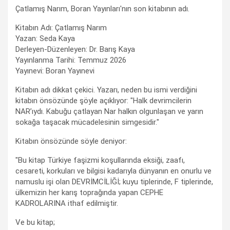
Çatlamış Narım, Boran Yayınları'nın son kitabının adı.
Kitabın Adı: Çatlamış Narım
Yazan: Seda Kaya
Derleyen-Düzenleyen: Dr. Barış Kaya
Yayınlanma Tarihi: Temmuz 2026
Yayınevi: Boran Yayınevi
Kitabın adı dikkat çekici. Yazarı, neden bu ismi verdiğini
kitabın önsözünde şöyle açıklıyor: "Halk devrimcilerin
NAR’ıydı. Kabuğu çatlayan Nar halkın olgunlaşan ve yarın
sokağa taşacak mücadelesinin simgesidir."
Kitabın önsözünde söyle deniyor:
"Bu kitap Türkiye faşizmi koşullarında eksiği, zaafı,
cesareti, korkuları ve bilgisi kadarıyla dünyanın en onurlu ve
namuslu işi olan DEVRİMCİLİĞİ; kuyu tiplerinde, F tiplerinde,
ülkemizin her karış toprağında yapan CEPHE
KADROLARINA ithaf edilmiştir.
Ve bu kitap;