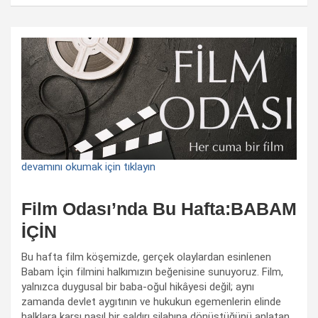
devamını okumak için tıklayın
Film Odası’nda Bu Hafta:BABAM
İÇİN
Bu hafta film köşemizde, gerçek olaylardan esinlenen
Babam İçin filmini halkımızın beğenisine sunuyoruz. Film,
yalnızca duygusal bir baba-oğul hikâyesi değil; aynı
zamanda devlet aygıtının ve hukukun egemenlerin elinde
halklara karşı nasıl bir saldırı silahına dönüştüğünü anlatan