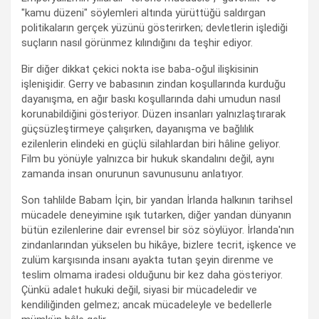
"kamu düzeni" söylemleri altında yürüttüğü saldırgan
politikaların gerçek yüzünü gösterirken; devletlerin işlediği
suçların nasıl görünmez kılındığını da teşhir ediyor.
Bir diğer dikkat çekici nokta ise baba-oğul ilişkisinin
işlenişidir. Gerry ve babasının zindan koşullarında kurduğu
dayanışma, en ağır baskı koşullarında dahi umudun nasıl
korunabildiğini gösteriyor. Düzen insanları yalnızlaştırarak
güçsüzleştirmeye çalışırken, dayanışma ve bağlılık
ezilenlerin elindeki en güçlü silahlardan biri hâline geliyor.
Film bu yönüyle yalnızca bir hukuk skandalını değil, aynı
zamanda insan onurunun savunusunu anlatıyor.
Son tahlilde Babam İçin, bir yandan İrlanda halkının tarihsel
mücadele deneyimine ışık tutarken, diğer yandan dünyanın
bütün ezilenlerine dair evrensel bir söz söylüyor. İrlanda'nın
zindanlarından yükselen bu hikâye, bizlere tecrit, işkence ve
zulüm karşısında insanı ayakta tutan şeyin direnme ve
teslim olmama iradesi olduğunu bir kez daha gösteriyor.
Çünkü adalet hukuki değil, siyasi bir mücadeledir ve
kendiliğinden gelmez; ancak mücadeleyle ve bedellerle