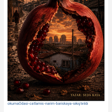
okumaOdasi-catlamis-narim-bariskaya-sıkıştırıldı