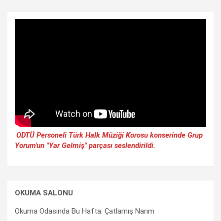
ODTÜ Personeli Türk Halk Müziği Korosu konserinde Grup
Yorum'un "Yar Gelmiş" parçası seslendirildi.
OKUMA SALONU
Okuma Odasında Bu Hafta: Çatlamış Narım