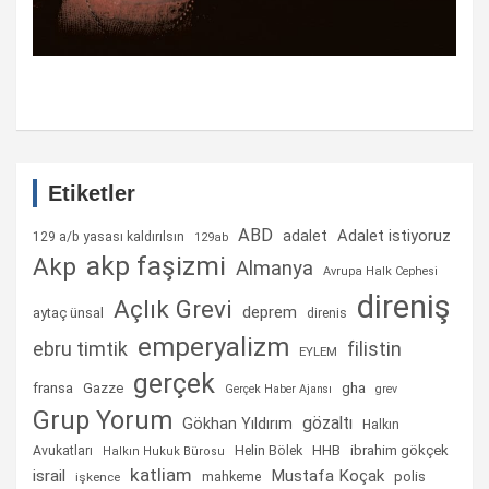
Etiketler
ABD
Adalet istiyoruz
adalet
129 a/b yasası kaldırılsın
129ab
akp faşizmi
Akp
Almanya
Avrupa Halk Cephesi
direniş
Açlık Grevi
deprem
aytaç ünsal
direnis
emperyalizm
ebru timtik
filistin
EYLEM
gerçek
fransa
gha
Gazze
Gerçek Haber Ajansı
grev
Grup Yorum
gözaltı
Gökhan Yıldırım
Halkın
Helin Bölek
HHB
ibrahim gökçek
Avukatları
Halkın Hukuk Bürosu
katliam
israil
Mustafa Koçak
mahkeme
polis
işkence