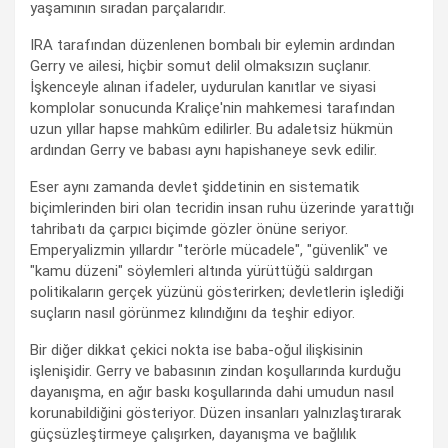
yaşamının sıradan parçalarıdır.
IRA tarafından düzenlenen bombalı bir eylemin ardından
Gerry ve ailesi, hiçbir somut delil olmaksızın suçlanır.
İşkenceyle alınan ifadeler, uydurulan kanıtlar ve siyasi
komplolar sonucunda Kraliçe'nin mahkemesi tarafından
uzun yıllar hapse mahkûm edilirler. Bu adaletsiz hükmün
ardından Gerry ve babası aynı hapishaneye sevk edilir.
Eser aynı zamanda devlet şiddetinin en sistematik
biçimlerinden biri olan tecridin insan ruhu üzerinde yarattığı
tahribatı da çarpıcı biçimde gözler önüne seriyor.
Emperyalizmin yıllardır "terörle mücadele", "güvenlik" ve
"kamu düzeni" söylemleri altında yürüttüğü saldırgan
politikaların gerçek yüzünü gösterirken; devletlerin işlediği
suçların nasıl görünmez kılındığını da teşhir ediyor.
Bir diğer dikkat çekici nokta ise baba-oğul ilişkisinin
işlenişidir. Gerry ve babasının zindan koşullarında kurduğu
dayanışma, en ağır baskı koşullarında dahi umudun nasıl
korunabildiğini gösteriyor. Düzen insanları yalnızlaştırarak
güçsüzleştirmeye çalışırken, dayanışma ve bağlılık