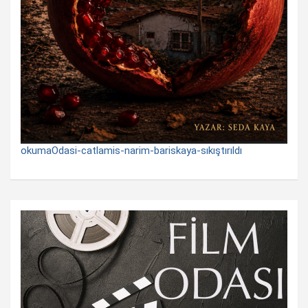
okumaOdasi-catlamis-narim-bariskaya-sıkıştırıldı