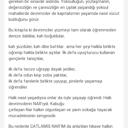
gereken bir sınavdır aslında. Yoksulluğun, yozlaşmanın,
değersizliğin ve çaresizliğin en çıplak yaşandığı yoksul
mahallerde devrimciler de kapitalizmin yaşamda nasıl vücut
bulduğunu görür.
Bu kitapta ki devrimciler yüzmeyi tam olarak öğrenmeden
denize daldılar, kah boğuldular,
kah yüzdüler, kah dibe battılar.. ama her şeyi halkla birlikte
öğrenip halkla birlikte aştılar. İlk defa uyuşturucu kullanan
gençlerle tanıştılar,
ilk defa tacize uğrayıp dayak yediler,
ilk defa odun kırıp soba yaktılar,
ilk defa farelerle birlikte uyuyup, pirelerle yaşamayı
öğrendiler.
Halk nasıl yaşadıysa onlar da öyle yaşayıp öğrendi. Halk
devrimcilerin NAR’ıydı. Kabuğu
çatlayan Nar halkın olgunlaşan ve yarın sokağa taşacak
mücadelesinin simgesidir.
Bu nedenle ÇATLAMIŞ NAR’IM da anlatılan hikaye halkın