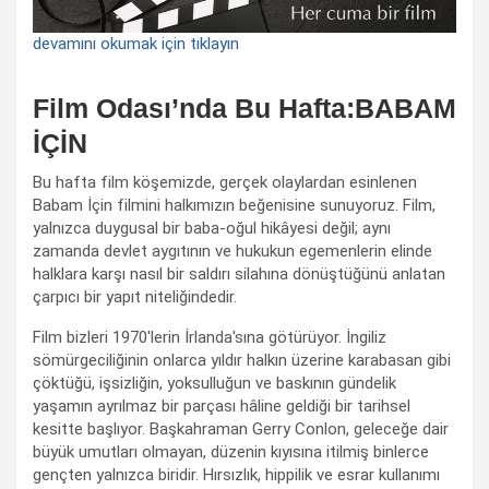
devamını okumak için tıklayın
Film Odası’nda Bu Hafta:BABAM
İÇİN
Bu hafta film köşemizde, gerçek olaylardan esinlenen
Babam İçin filmini halkımızın beğenisine sunuyoruz. Film,
yalnızca duygusal bir baba-oğul hikâyesi değil; aynı
zamanda devlet aygıtının ve hukukun egemenlerin elinde
halklara karşı nasıl bir saldırı silahına dönüştüğünü anlatan
çarpıcı bir yapıt niteliğindedir.
Film bizleri 1970'lerin İrlanda'sına götürüyor. İngiliz
sömürgeciliğinin onlarca yıldır halkın üzerine karabasan gibi
çöktüğü, işsizliğin, yoksulluğun ve baskının gündelik
yaşamın ayrılmaz bir parçası hâline geldiği bir tarihsel
kesitte başlıyor. Başkahraman Gerry Conlon, geleceğe dair
büyük umutları olmayan, düzenin kıyısına itilmiş binlerce
gençten yalnızca biridir. Hırsızlık, hippilik ve esrar kullanımı