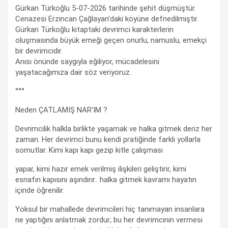
Gürkan Türkoğlu 5-07-2026 tarihinde şehit düşmüştür.
Cenazesi Erzincan Çağlayan’daki köyüne defnedilmiştir.
Gürkan Türkoğlu kitaptaki devrimci karakterlerin
oluşmasında büyük emeği geçen onurlu, namuslu, emekçi
bir devrimcidir.
Anısı önünde saygıyla eğiliyor, mücadelesini
yaşatacağımıza dair söz veriyoruz.
°°°
Neden ÇATLAMIŞ NAR’IM ?
Devrimcilik halkla birlikte yaşamak ve halka gitmek deriz her
zaman. Her devrimci bunu kendi pratiğinde farklı yollarla
somutlar. Kimi kapı kapı gezip kitle çalışması
yapar, kimi hazır emek verilmiş ilişkileri geliştirir, kimi
esnafın kapısını aşındırır.. halka gitmek kavramı hayatın
içinde öğrenilir.
Yoksul bir mahallede devrimcileri hiç tanımayan insanlara
ne yaptığını anlatmak zordur; bu her devrimcinin vermesi