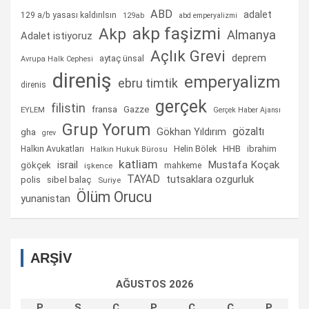
ABD
adalet
129 a/b yasası kaldırılsın
129ab
abd emperyalizmi
akp faşizmi
Akp
Almanya
Adalet istiyoruz
Açlık Grevi
deprem
aytaç ünsal
Avrupa Halk Cephesi
direniş
emperyalizm
ebru timtik
direnis
gerçek
filistin
fransa
Gazze
EYLEM
Gerçek Haber Ajansı
Grup Yorum
gözaltı
gha
Gökhan Yıldırım
grev
Helin Bölek
HHB
ibrahim
Halkın Avukatları
Halkın Hukuk Bürosu
katliam
israil
Mustafa Koçak
gökçek
mahkeme
işkence
TAYAD
tutsaklara ozgurluk
sibel balaç
polis
Suriye
Ölüm Orucu
yunanistan
ARŞİV
AĞUSTOS 2026
P
S
Ç
P
C
C
P