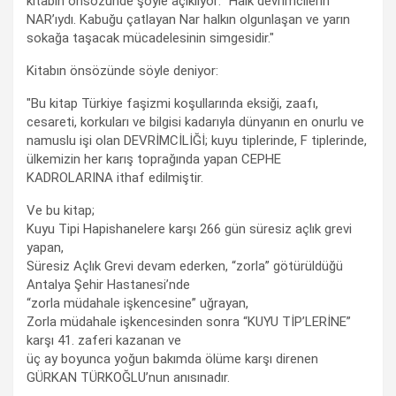
kitabın önsözünde şöyle açıklıyor: "Halk devrimcilerin
NAR’ıydı. Kabuğu çatlayan Nar halkın olgunlaşan ve yarın
sokağa taşacak mücadelesinin simgesidir."
Kitabın önsözünde söyle deniyor:
"Bu kitap Türkiye faşizmi koşullarında eksiği, zaafı,
cesareti, korkuları ve bilgisi kadarıyla dünyanın en onurlu ve
namuslu işi olan DEVRİMCİLİĞİ; kuyu tiplerinde, F tiplerinde,
ülkemizin her karış toprağında yapan CEPHE
KADROLARINA ithaf edilmiştir.
Ve bu kitap;
Kuyu Tipi Hapishanelere karşı 266 gün süresiz açlık grevi
yapan,
Süresiz Açlık Grevi devam ederken, “zorla” götürüldüğü
Antalya Şehir Hastanesi’nde
“zorla müdahale işkencesine” uğrayan,
Zorla müdahale işkencesinden sonra “KUYU TİP’LERİNE”
karşı 41. zaferi kazanan ve
üç ay boyunca yoğun bakımda ölüme karşı direnen
GÜRKAN TÜRKOĞLU’nun anısınadır.