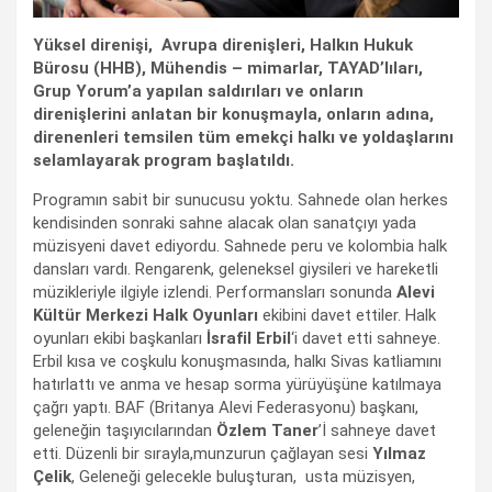
Yüksel direnişi, Avrupa direnişleri, Halkın Hukuk
Bürosu (HHB), Mühendis – mimarlar, TAYAD’lıları,
Grup Yorum’a yapılan saldırıları ve onların
direnişlerini anlatan bir konuşmayla, onların adına,
direnenleri temsilen tüm emekçi halkı ve yoldaşlarını
selamlayarak program başlatıldı.
Programın sabit bir sunucusu yoktu. Sahnede olan herkes
kendisinden sonraki sahne alacak olan sanatçıyı yada
müzisyeni davet ediyordu. Sahnede peru ve kolombia halk
dansları vardı. Rengarenk, geleneksel giysileri ve hareketli
müzikleriyle ilgiyle izlendi. Performansları sonunda
Alevi
Kültür Merkezi Halk Oyunları
ekibini davet ettiler. Halk
oyunları ekibi başkanları
İsrafil Erbil
‘i davet etti sahneye.
Erbil kısa ve coşkulu konuşmasında, halkı Sivas katliamını
hatırlattı ve anma ve hesap sorma yürüyüşüne katılmaya
çağrı yaptı. BAF (Britanya Alevi Federasyonu) başkanı,
geleneğin taşıyıcılarından
Özlem Taner
’İ sahneye davet
etti. Düzenli bir sırayla,munzurun çağlayan sesi
Yılmaz
Çelik
, Geleneği gelecekle buluşturan, usta müzisyen,