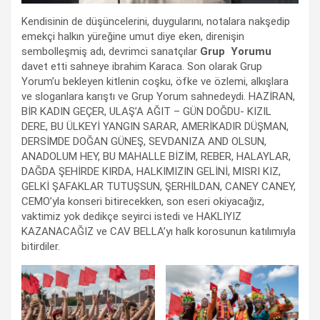
Kendisinin de düşüncelerini, duygularını, notalara nakşedip
emekçi halkın yüreğine umut diye eken, direnişin
sembolleşmiş adı, devrimci sanatçılar
Grup Yorumu
davet etti sahneye ibrahim Karaca. Son olarak Grup
Yorum’u bekleyen kitlenin coşku, öfke ve özlemi, alkışlara
ve sloganlara karıştı ve Grup Yorum sahnedeydi. HAZİRAN,
BİR KADIN GEÇER, ULAŞ’A AĞIT – GÜN DOĞDU- KIZIL
DERE, BU ÜLKEYİ YANGIN SARAR, AMERİKADIR DÜŞMAN,
DERSİMDE DOĞAN GÜNEŞ, SEVDANIZA AND OLSUN,
ANADOLUM HEY, BU MAHALLE BİZİM, REBER, HALAYLAR,
DAĞDA ŞEHİRDE KIRDA, HALKIMIZIN GELİNİ, MISRI KIZ,
GELKİ ŞAFAKLAR TUTUŞSUN, ŞERHİLDAN, CANEY CANEY,
CEMO’yla konseri bitirecekken, son eseri okiyacağız,
vaktimiz yok dedikçe seyirci istedi ve HAKLIYIZ
KAZANACAĞIZ ve CAV BELLA’yı halk korosunun katılımıyla
bitirdiler.