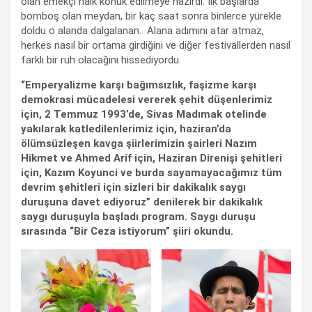
olan emekçi halk konuk edilmeye hazırdı. İlk başlarda
bomboş olan meydan, bir kaç saat sonra binlerce yürekle
doldu o alanda dalgalanan. Alana adımını atar atmaz,
herkes nasıl bir ortama girdiğini ve diğer festivallerden nasıl
farklı bir ruh olacağını hissediyordu.
“Emperyalizme karşı bağımsızlık, faşizme karşı
demokrasi mücadelesi vererek şehit düşenlerimiz
için, 2 Temmuz 1993’de, Sivas Madımak otelinde
yakılarak katledilenlerimiz için, haziran’da
ölümsüzleşen kavga şiirlerimizin şairleri Nazım
Hikmet ve Ahmed Arif için, Haziran Direnişi şehitleri
için, Kazım Koyunci ve burda sayamayacağımız tüm
devrim şehitleri için sizleri bir dakikalık saygı
duruşuna davet ediyoruz” denilerek bir dakikalık
saygı duruşuyla başladı program. Saygı duruşu
sırasında “Bir Ceza istiyorum” şiiri okundu.