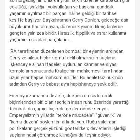
sömürgeciliğinin onlarca yıldır halkın üzerine karabasan gibi
çöktüğü, işsizliğin, yoksulluğun ve baskının gündelik
yaşamın ayrılmaz bir parçası hâline geldiği bir tarihsel
kesitte başlıyor. Başkahraman Gerry Conlon, geleceğe dair
büyük umutları olmayan, düzenin kıyısına itilmiş binlerce
gençten yalnızca biridir. Hırsızlık, hippilik ve esrar kullanımı
yaşamının sıradan parçalarıdır.
IRA tarafından düzenlenen bombalı bir eylemin ardından
Gerry ve ailesi, hiçbir somut delil olmaksızın suçlanır.
İşkenceyle alınan ifadeler, uydurulan kanıtlar ve siyasi
komplolar sonucunda Kraliçe'nin mahkemesi tarafından
uzun yıllar hapse mahkûm edilirler. Bu adaletsiz hükmün
ardından Gerry ve babası aynı hapishaneye sevk edilir.
Eser aynı zamanda devlet şiddetinin en sistematik
biçimlerinden biri olan tecridin insan ruhu üzerinde yarattığı
tahribatı da çarpıcı biçimde gözler önüne seriyor.
Emperyalizmin yıllardır "terörle mücadele", "güvenlik" ve
"kamu düzeni" söylemleri altında yürüttüğü saldırgan
politikaların gerçek yüzünü gösterirken; devletlerin işlediği
suçların nasıl görünmez kılındığını da teşhir ediyor.