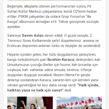
Beğeniyle, alkışlarla izlenen performanstan sonra, Pir
Sultan Kültür Merkezi çalışanlarına, kendi CD’lerini hediye
ettiler. PSKM çalışanları da onlara Grup Yorum’un “ille
Kavga” albümünü armağan etti. Tekrar görüşmek sözüyle
ayrıldılar.
Sahneye
Sevim Aslan
davet edildi. O güzel sesiyle, 2
Temmuz Sivas Katliamında şehit düşenlerimiz anısına ve
Erzincan depremini anlatan türkü ve deyişler de seslendirdi.
Hayatın içinden gelen, her türlü duygularımızı şiirleştiren,
kavga türkülerimizin şairi
İbrahim Karaca
, dinleyicileri, kah
Umudumuzun çocuğu Berkin için hüzne, kah boranlar için
coşkuya, kah sahanlar adına umuda, sevince, öfkeye
duygudan duyguya sürükledi. Nazım Hikmet’in şiiriyle
dinletiyi sonlandıran Karaca, sanatın kim için kimden yana
olması gerektiğine bir kez daha cevap verdi.
“Halk içinde,
halktan yana ve halk için sanat”
dedi.