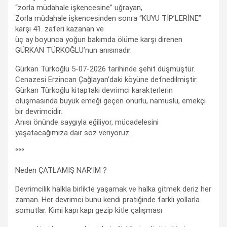
“zorla müdahale işkencesine” uğrayan,
Zorla müdahale işkencesinden sonra “KUYU TİP’LERİNE”
karşı 41. zaferi kazanan ve
üç ay boyunca yoğun bakımda ölüme karşı direnen
GÜRKAN TÜRKOĞLU’nun anısınadır.
Gürkan Türkoğlu 5-07-2026 tarihinde şehit düşmüştür.
Cenazesi Erzincan Çağlayan’daki köyüne defnedilmiştir.
Gürkan Türkoğlu kitaptaki devrimci karakterlerin
oluşmasında büyük emeği geçen onurlu, namuslu, emekçi
bir devrimcidir.
Anısı önünde saygıyla eğiliyor, mücadelesini
yaşatacağımıza dair söz veriyoruz.
°°°
Neden ÇATLAMIŞ NAR’IM ?
Devrimcilik halkla birlikte yaşamak ve halka gitmek deriz her
zaman. Her devrimci bunu kendi pratiğinde farklı yollarla
somutlar. Kimi kapı kapı gezip kitle çalışması