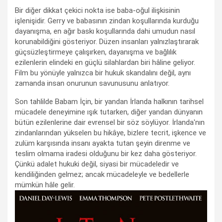
Bir diğer dikkat çekici nokta ise baba-oğul ilişkisinin
işlenişidir. Gerry ve babasının zindan koşullarında kurduğu
dayanışma, en ağır baskı koşullarında dahi umudun nasıl
korunabildiğini gösteriyor. Düzen insanları yalnızlaştırarak
güçsüzleştirmeye çalışırken, dayanışma ve bağlılık
ezilenlerin elindeki en güçlü silahlardan biri hâline geliyor.
Film bu yönüyle yalnızca bir hukuk skandalını değil, aynı
zamanda insan onurunun savunusunu anlatıyor.
Son tahlilde Babam İçin, bir yandan İrlanda halkının tarihsel
mücadele deneyimine ışık tutarken, diğer yandan dünyanın
bütün ezilenlerine dair evrensel bir söz söylüyor. İrlanda'nın
zindanlarından yükselen bu hikâye, bizlere tecrit, işkence ve
zulüm karşısında insanı ayakta tutan şeyin direnme ve
teslim olmama iradesi olduğunu bir kez daha gösteriyor.
Çünkü adalet hukuki değil, siyasi bir mücadeledir ve
kendiliğinden gelmez; ancak mücadeleyle ve bedellerle
mümkün hâle gelir.