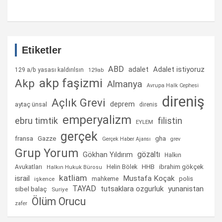
Etiketler
ABD
Adalet istiyoruz
adalet
129 a/b yasası kaldırılsın
129ab
akp faşizmi
Akp
Almanya
Avrupa Halk Cephesi
direniş
Açlık Grevi
deprem
aytaç ünsal
direnis
emperyalizm
ebru timtik
filistin
EYLEM
gerçek
fransa
gha
Gazze
Gerçek Haber Ajansı
grev
Grup Yorum
gözaltı
Gökhan Yıldırım
Halkın
Helin Bölek
HHB
ibrahim gökçek
Avukatları
Halkın Hukuk Bürosu
katliam
israil
Mustafa Koçak
mahkeme
polis
işkence
TAYAD
tutsaklara ozgurluk
yunanistan
sibel balaç
Suriye
Ölüm Orucu
zafer