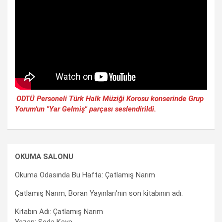
ODTÜ Personeli Türk Halk Müziği Korosu konserinde Grup
Yorum'un "Yar Gelmiş" parçası seslendirildi.
OKUMA SALONU
Okuma Odasında Bu Hafta: Çatlamış Narım
Çatlamış Narım, Boran Yayınları'nın son kitabının adı.
Kitabın Adı: Çatlamış Narım