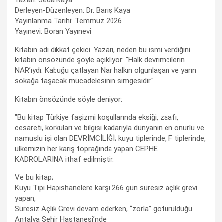
Yazan: Seda Kaya
Derleyen-Düzenleyen: Dr. Barış Kaya
Yayınlanma Tarihi: Temmuz 2026
Yayınevi: Boran Yayınevi
Kitabın adı dikkat çekici. Yazarı, neden bu ismi verdiğini
kitabın önsözünde şöyle açıklıyor: "Halk devrimcilerin
NAR’ıydı. Kabuğu çatlayan Nar halkın olgunlaşan ve yarın
sokağa taşacak mücadelesinin simgesidir."
Kitabın önsözünde söyle deniyor:
"Bu kitap Türkiye faşizmi koşullarında eksiği, zaafı,
cesareti, korkuları ve bilgisi kadarıyla dünyanın en onurlu ve
namuslu işi olan DEVRİMCİLİĞİ; kuyu tiplerinde, F tiplerinde,
ülkemizin her karış toprağında yapan CEPHE
KADROLARINA ithaf edilmiştir.
Ve bu kitap;
Kuyu Tipi Hapishanelere karşı 266 gün süresiz açlık grevi
yapan,
Süresiz Açlık Grevi devam ederken, “zorla” götürüldüğü
Antalya Şehir Hastanesi’nde