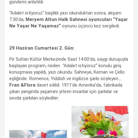
gündemi anlatıldı.
“Adalet istiyoruz” başlıklı yazı okunduktan sonra, akşam
7:30’da,
Meryem Altun Halk Sahnesi oyuncuları “Yaşar
Ne Yaşar Ne Yaşamaz”
oynunu üçüncü kez sergiledi.
29 Haziran Cumartesi 2. Gün:
Pir Sultan Kültür Merkezinde Saat 14:00’da, saygı duruşuyla
başlayan program, neden “Adalet istiyoruz” konulu giriş
konuşmasıı yapıldı, yazı okundu. Sahneye, Keman ve Çello
eşliğinde Romence, Yiddish ve ingilizce şarkı söyleyen ,
Fran &Flora
davet edildi. 1911’de Amerika’da, fabrikada
çıkan yangında yaşamını yitiren insanlar için şarkılar ve
sevda şarkıları söylediler.