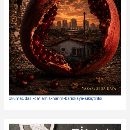
okumaOdasi-catlamis-narim-bariskaya-sıkıştırıldı