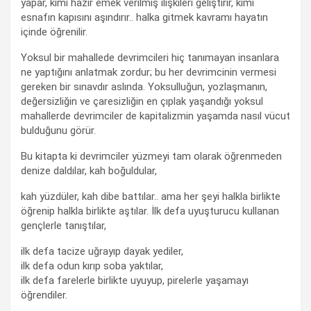
yapar, kimi hazır emek verilmiş ilişkileri geliştirir, kimi
esnafın kapısını aşındırır.. halka gitmek kavramı hayatın
içinde öğrenilir.
Yoksul bir mahallede devrimcileri hiç tanımayan insanlara
ne yaptığını anlatmak zordur; bu her devrimcinin vermesi
gereken bir sınavdır aslında. Yoksulluğun, yozlaşmanın,
değersizliğin ve çaresizliğin en çıplak yaşandığı yoksul
mahallerde devrimciler de kapitalizmin yaşamda nasıl vücut
bulduğunu görür.
Bu kitapta ki devrimciler yüzmeyi tam olarak öğrenmeden
denize daldılar, kah boğuldular,
kah yüzdüler, kah dibe battılar.. ama her şeyi halkla birlikte
öğrenip halkla birlikte aştılar. İlk defa uyuşturucu kullanan
gençlerle tanıştılar,
ilk defa tacize uğrayıp dayak yediler,
ilk defa odun kırıp soba yaktılar,
ilk defa farelerle birlikte uyuyup, pirelerle yaşamayı
öğrendiler.