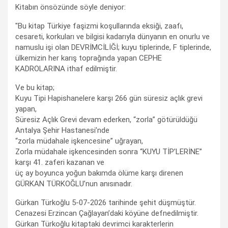
Kitabın önsözünde söyle deniyor:
"Bu kitap Türkiye faşizmi koşullarında eksiği, zaafı,
cesareti, korkuları ve bilgisi kadarıyla dünyanın en onurlu ve
namuslu işi olan DEVRİMCİLİĞİ; kuyu tiplerinde, F tiplerinde,
ülkemizin her karış toprağında yapan CEPHE
KADROLARINA ithaf edilmiştir.
Ve bu kitap;
Kuyu Tipi Hapishanelere karşı 266 gün süresiz açlık grevi
yapan,
Süresiz Açlık Grevi devam ederken, “zorla” götürüldüğü
Antalya Şehir Hastanesi’nde
“zorla müdahale işkencesine” uğrayan,
Zorla müdahale işkencesinden sonra “KUYU TİP’LERİNE”
karşı 41. zaferi kazanan ve
üç ay boyunca yoğun bakımda ölüme karşı direnen
GÜRKAN TÜRKOĞLU’nun anısınadır.
Gürkan Türkoğlu 5-07-2026 tarihinde şehit düşmüştür.
Cenazesi Erzincan Çağlayan’daki köyüne defnedilmiştir.
Gürkan Türkoğlu kitaptaki devrimci karakterlerin