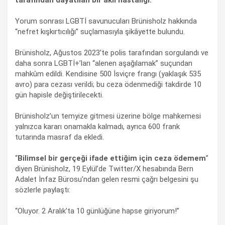
Yorum sonrası LGBTİ savunucuları Brünisholz hakkında
“nefret kışkırtıcılığı” suçlamasıyla şikâyette bulundu.
Brünisholz, Ağustos 2023’te polis tarafından sorgulandı ve
daha sonra LGBTİ+’ları “alenen aşağılamak” suçundan
mahkûm edildi. Kendisine 500 İsviçre frangı (yaklaşık 535
avro) para cezası verildi; bu ceza ödenmediği takdirde 10
gün hapisle değiştirilecekti.
Brünisholz’un temyize gitmesi üzerine bölge mahkemesi
yalnızca kararı onamakla kalmadı, ayrıca 600 frank
tutarında masraf da ekledi.
“
Bilimsel bir gerçeği ifade ettiğim için ceza ödemem
”
diyen Brünisholz, 19 Eylül’de Twitter/X hesabında Bern
Adalet İnfaz Bürosu’ndan gelen resmi çağrı belgesini şu
sözlerle paylaştı:
“Oluyor. 2 Aralık’ta 10 günlüğüne hapse giriyorum!”