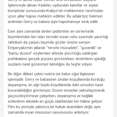
İşkenceyle alınan ifadeler, uydurulan kanıtlar ve siyasi
komplolar sonucunda Kraliçe'nin mahkemesi tarafından
uzun yıllar hapse mahkûm edilirler. Bu adaletsiz hükmün
ardından Gerry ve babası aynı hapishaneye sevk edilir.
Eser aynı zamanda devlet şiddetinin en sistematik
biçimlerinden biri olan tecridin insan ruhu üzerinde yarattığı
tahribatı da çarpıcı biçimde gözler önüne seriyor.
Emperyalizmin yıllardır "terörle mücadele", "güvenlik" ve
"kamu düzeni" söylemleri altında yürüttüğü saldırgan
politikaların gerçek yüzünü gösterirken; devletlerin işlediği
suçların nasıl görünmez kılındığını da teşhir ediyor.
Bir diğer dikkat çekici nokta ise baba-oğul ilişkisinin
işlenişidir. Gerry ve babasının zindan koşullarında kurduğu
dayanışma, en ağır baskı koşullarında dahi umudun nasıl
korunabildiğini gösteriyor. Düzen insanları yalnızlaştırarak
güçsüzleştirmeye çalışırken, dayanışma ve bağlılık
ezilenlerin elindeki en güçlü silahlardan biri hâline geliyor.
Film bu yönüyle yalnızca bir hukuk skandalını değil, aynı
zamanda insan onurunun savunusunu anlatıyor.