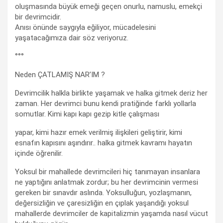
oluşmasında büyük emeği geçen onurlu, namuslu, emekçi
bir devrimcidir.
Anısı önünde saygıyla eğiliyor, mücadelesini
yaşatacağımıza dair söz veriyoruz.
°°°
Neden ÇATLAMIŞ NAR’IM ?
Devrimcilik halkla birlikte yaşamak ve halka gitmek deriz her
zaman. Her devrimci bunu kendi pratiğinde farklı yollarla
somutlar. Kimi kapı kapı gezip kitle çalışması
yapar, kimi hazır emek verilmiş ilişkileri geliştirir, kimi
esnafın kapısını aşındırır.. halka gitmek kavramı hayatın
içinde öğrenilir.
Yoksul bir mahallede devrimcileri hiç tanımayan insanlara
ne yaptığını anlatmak zordur; bu her devrimcinin vermesi
gereken bir sınavdır aslında. Yoksulluğun, yozlaşmanın,
değersizliğin ve çaresizliğin en çıplak yaşandığı yoksul
mahallerde devrimciler de kapitalizmin yaşamda nasıl vücut