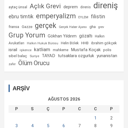
direniş
Açlık Grevi
deprem
aytaç ünsal
direnis
emperyalizm
ebru timtik
filistin
EYLEM
gerçek
fransa
gha
Gazze
Gerçek Haber Ajansı
grev
Grup Yorum
gözaltı
Gökhan Yıldırım
Halkın
Helin Bölek
HHB
ibrahim gökçek
Avukatları
Halkın Hukuk Bürosu
katliam
israil
Mustafa Koçak
mahkeme
polis
işkence
TAYAD
tutsaklara ozgurluk
yunanistan
sibel balaç
Suriye
Ölüm Orucu
zafer
ARŞİV
AĞUSTOS 2026
P
S
Ç
P
C
C
P
1
2
3
4
5
6
7
8
9