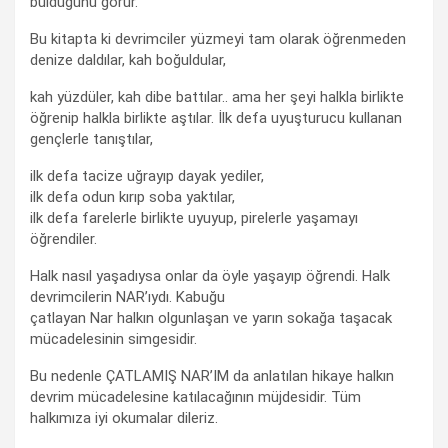
bulduğunu görür.
Bu kitapta ki devrimciler yüzmeyi tam olarak öğrenmeden
denize daldılar, kah boğuldular,
kah yüzdüler, kah dibe battılar.. ama her şeyi halkla birlikte
öğrenip halkla birlikte aştılar. İlk defa uyuşturucu kullanan
gençlerle tanıştılar,
ilk defa tacize uğrayıp dayak yediler,
ilk defa odun kırıp soba yaktılar,
ilk defa farelerle birlikte uyuyup, pirelerle yaşamayı
öğrendiler.
Halk nasıl yaşadıysa onlar da öyle yaşayıp öğrendi. Halk
devrimcilerin NAR’ıydı. Kabuğu
çatlayan Nar halkın olgunlaşan ve yarın sokağa taşacak
mücadelesinin simgesidir.
Bu nedenle ÇATLAMIŞ NAR’IM da anlatılan hikaye halkın
devrim mücadelesine katılacağının müjdesidir. Tüm
halkımıza iyi okumalar dileriz.