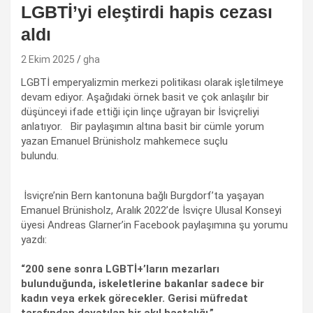
LGBTİ’yi eleştirdi hapis cezası
aldı
2 Ekim 2025
gha
LGBTİ emperyalizmin merkezi politikası olarak işletilmeye
devam ediyor. Aşağıdaki örnek basit ve çok anlaşılır bir
düşünceyi ifade ettiği için linçe uğrayan bir İsviçreliyi
anlatıyor. Bir paylaşımın altına basit bir cümle yorum
yazan Emanuel Brünisholz mahkemece suçlu
bulundu.
İsviçre’nin Bern kantonuna bağlı Burgdorf’ta yaşayan
Emanuel Brünisholz, Aralık 2022’de İsviçre Ulusal Konseyi
üyesi Andreas Glarner’in Facebook paylaşımına şu yorumu
yazdı:
“200 sene sonra LGBTİ+’ların mezarları
bulunduğunda, iskeletlerine bakanlar sadece bir
kadın veya erkek görecekler. Gerisi müfredat
tarafından dayatılan bir akıl hastalığı.”