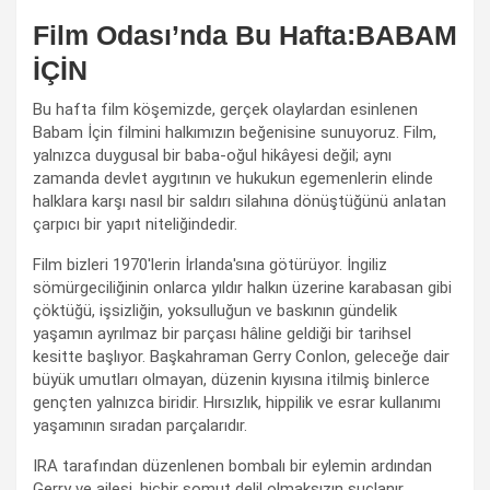
Film Odası’nda Bu Hafta:BABAM
İÇİN
Bu hafta film köşemizde, gerçek olaylardan esinlenen
Babam İçin filmini halkımızın beğenisine sunuyoruz. Film,
yalnızca duygusal bir baba-oğul hikâyesi değil; aynı
zamanda devlet aygıtının ve hukukun egemenlerin elinde
halklara karşı nasıl bir saldırı silahına dönüştüğünü anlatan
çarpıcı bir yapıt niteliğindedir.
Film bizleri 1970'lerin İrlanda'sına götürüyor. İngiliz
sömürgeciliğinin onlarca yıldır halkın üzerine karabasan gibi
çöktüğü, işsizliğin, yoksulluğun ve baskının gündelik
yaşamın ayrılmaz bir parçası hâline geldiği bir tarihsel
kesitte başlıyor. Başkahraman Gerry Conlon, geleceğe dair
büyük umutları olmayan, düzenin kıyısına itilmiş binlerce
gençten yalnızca biridir. Hırsızlık, hippilik ve esrar kullanımı
yaşamının sıradan parçalarıdır.
IRA tarafından düzenlenen bombalı bir eylemin ardından
Gerry ve ailesi, hiçbir somut delil olmaksızın suçlanır.