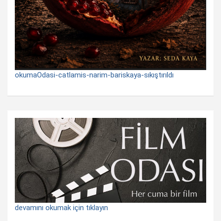
okumaOdasi-catlamis-narim-bariskaya-sıkıştırıldı
devamını okumak için tıklayın