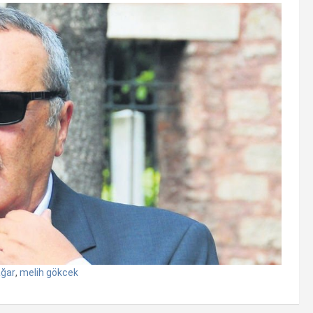
ğar
,
melih gökcek