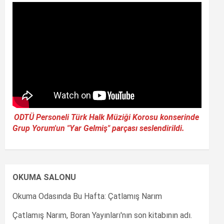
ODTÜ Personeli Türk Halk Müziği Korosu konserinde
Grup Yorum'un "Yar Gelmiş" parçası seslendirildi.
OKUMA SALONU
Okuma Odasında Bu Hafta: Çatlamış Narım
Çatlamış Narım, Boran Yayınları'nın son kitabının adı.