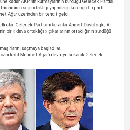
 düne kadar AKP’nin kurmaylarının kurduğu Gelecek Partisi.
rın tamamının suç ortaklığı yapanların kurduğu bu parti
ehmet Ağar üzerinden bir tehdit geldi.
li olan Gelecek Partisi’ni kuranlar Ahmet Davutoğlu, Ali
n bir « dava ortaklığı » çıkarlarının ortaklığının sürdüğü
çamaşırlarını saçmaya başladılar.
üşmanı katil Mehmet Ağar’ı devreye sokarak Gelecek