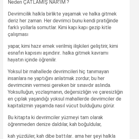
Neden ÇATLAMIŞ NAR’IM ?
Devrimcilik halkla birlikte yaşamak ve halka gitmek
deriz her zaman. Her devrimci bunu kendi pratiğinde
farklı yollarla somutlar. Kimi kapı kapı gezip kitle
çalışması
yapar, kimi hazır emek verilmiş ilişkileri geliştirir, kimi
esnafın kapısını aşındırır.. halka gitmek kavramı
hayatın içinde öğrenilir.
Yoksul bir mahallede devrimcileri hiç tanımayan
insanlara ne yaptığını anlatmak zordur; bu her
devrimcinin vermesi gereken bir sınavdır aslında.
Yoksulluğun, yozlaşmanın, değersizliğin ve çaresizliğin
en çıplak yaşandığı yoksul mahallerde devrimciler de
kapitalizmin yaşamda nasıl vücut bulduğunu görür.
Bu kitapta ki devrimciler yüzmeyi tam olarak
öğrenmeden denize daldılar, kah boğuldular,
kah yüzdüler, kah dibe battılar.. ama her şeyi halkla