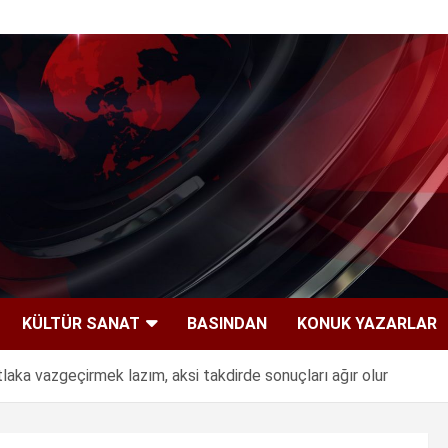
KÜLTÜR SANAT
BASINDAN
KONUK YAZARLAR
tlaka vazgeçirmek lazım, aksi takdirde sonuçları ağır olur