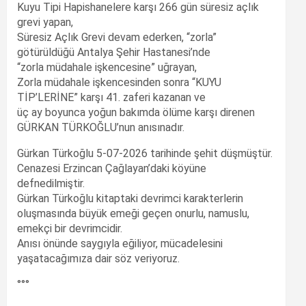
Kuyu Tipi Hapishanelere karşı 266 gün süresiz açlık
grevi yapan,
Süresiz Açlık Grevi devam ederken, “zorla”
götürüldüğü Antalya Şehir Hastanesi’nde
“zorla müdahale işkencesine” uğrayan,
Zorla müdahale işkencesinden sonra “KUYU
TİP’LERİNE” karşı 41. zaferi kazanan ve
üç ay boyunca yoğun bakımda ölüme karşı direnen
GÜRKAN TÜRKOĞLU’nun anısınadır.
Gürkan Türkoğlu 5-07-2026 tarihinde şehit düşmüştür.
Cenazesi Erzincan Çağlayan’daki köyüne
defnedilmiştir.
Gürkan Türkoğlu kitaptaki devrimci karakterlerin
oluşmasında büyük emeği geçen onurlu, namuslu,
emekçi bir devrimcidir.
Anısı önünde saygıyla eğiliyor, mücadelesini
yaşatacağımıza dair söz veriyoruz.
°°°