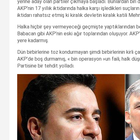
yerine aday olan partiler çıkmaya başladı. Bunlardan biri
AKP’nin 17 yıllık iktidarında halka karşı işledikleri suçla
iktidarı rahatsız etmiş ki kiralık devletin kiralık katili M
Halka hiçbir şey vermeyeceği geçmişte yaptıklarından bel
Babacan gibi AKP’nin eski ağır toplarından oluşuyor. AKP’ni
yere kadarmış.
Dün birbirlerine toz kondurmayan şimdi birbirlerinin kirli 
AKP’de boş durmamış, « bin operasyon »un faili, halk d
Partisine bir tehdit yolladı.