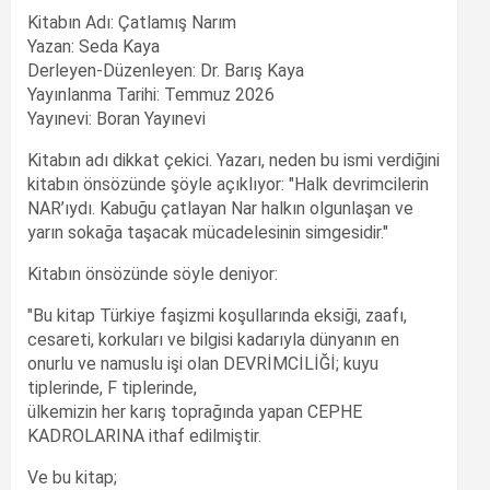
Kitabın Adı: Çatlamış Narım
Yazan: Seda Kaya
Derleyen-Düzenleyen: Dr. Barış Kaya
Yayınlanma Tarihi: Temmuz 2026
Yayınevi: Boran Yayınevi
Kitabın adı dikkat çekici. Yazarı, neden bu ismi verdiğini
kitabın önsözünde şöyle açıklıyor: "Halk devrimcilerin
NAR’ıydı. Kabuğu çatlayan Nar halkın olgunlaşan ve
yarın sokağa taşacak mücadelesinin simgesidir."
Kitabın önsözünde söyle deniyor:
"Bu kitap Türkiye faşizmi koşullarında eksiği, zaafı,
cesareti, korkuları ve bilgisi kadarıyla dünyanın en
onurlu ve namuslu işi olan DEVRİMCİLİĞİ; kuyu
tiplerinde, F tiplerinde,
ülkemizin her karış toprağında yapan CEPHE
KADROLARINA ithaf edilmiştir.
Ve bu kitap;