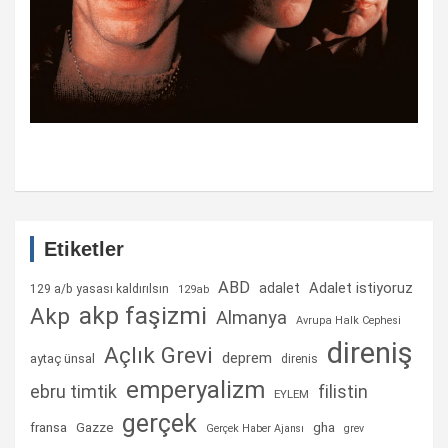
Etiketler
ABD
Adalet istiyoruz
adalet
129 a/b yasası kaldırılsın
129ab
akp faşizmi
Akp
Almanya
Avrupa Halk Cephesi
direniş
Açlık Grevi
deprem
aytaç ünsal
direnis
emperyalizm
ebru timtik
filistin
EYLEM
gerçek
fransa
gha
Gazze
Gerçek Haber Ajansı
grev