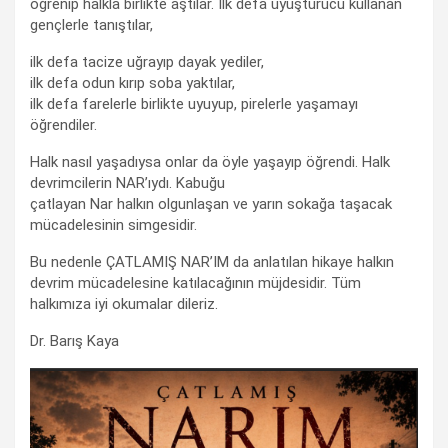
öğrenip halkla birlikte aştılar. İlk defa uyuşturucu kullanan
gençlerle tanıştılar,
ilk defa tacize uğrayıp dayak yediler,
ilk defa odun kırıp soba yaktılar,
ilk defa farelerle birlikte uyuyup, pirelerle yaşamayı
öğrendiler.
Halk nasıl yaşadıysa onlar da öyle yaşayıp öğrendi. Halk
devrimcilerin NAR’ıydı. Kabuğu
çatlayan Nar halkın olgunlaşan ve yarın sokağa taşacak
mücadelesinin simgesidir.
Bu nedenle ÇATLAMIŞ NAR’IM da anlatılan hikaye halkın
devrim mücadelesine katılacağının müjdesidir. Tüm
halkımıza iyi okumalar dileriz.
Dr. Barış Kaya