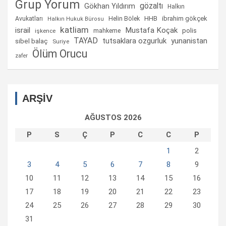
Grup Yorum
gözaltı
Gökhan Yıldırım
Halkın
Helin Bölek
HHB
ibrahim gökçek
Avukatları
Halkın Hukuk Bürosu
katliam
israil
Mustafa Koçak
mahkeme
polis
işkence
TAYAD
tutsaklara ozgurluk
yunanistan
sibel balaç
Suriye
Ölüm Orucu
zafer
ARŞİV
AĞUSTOS 2026
P
S
Ç
P
C
C
P
1
2
3
4
5
6
7
8
9
10
11
12
13
14
15
16
17
18
19
20
21
22
23
24
25
26
27
28
29
30
31