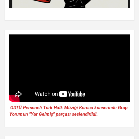
ODTÜ Personeli Türk Halk Müziği Korosu konserinde Grup
Yorum'un "Yar Gelmiş" parçası seslendirildi.