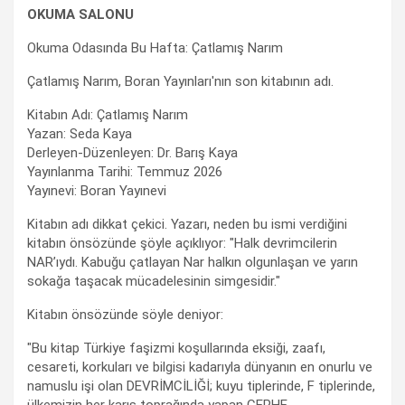
OKUMA SALONU
Okuma Odasında Bu Hafta: Çatlamış Narım
Çatlamış Narım, Boran Yayınları'nın son kitabının adı.
Kitabın Adı: Çatlamış Narım
Yazan: Seda Kaya
Derleyen-Düzenleyen: Dr. Barış Kaya
Yayınlanma Tarihi: Temmuz 2026
Yayınevi: Boran Yayınevi
Kitabın adı dikkat çekici. Yazarı, neden bu ismi verdiğini
kitabın önsözünde şöyle açıklıyor: "Halk devrimcilerin
NAR’ıydı. Kabuğu çatlayan Nar halkın olgunlaşan ve yarın
sokağa taşacak mücadelesinin simgesidir."
Kitabın önsözünde söyle deniyor:
"Bu kitap Türkiye faşizmi koşullarında eksiği, zaafı,
cesareti, korkuları ve bilgisi kadarıyla dünyanın en onurlu ve
namuslu işi olan DEVRİMCİLİĞİ; kuyu tiplerinde, F tiplerinde,