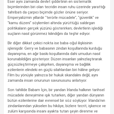
Eser aynı zamanda devlet şiddetinin en sistematik
biçimlerinden biri olan tecridin insan ruhu üzerinde yarattığı
tahribatı da çarpıcı biçimde gözler önüne seriyor.
Emperyalizmin yıllardır "terörle mücadele", "güvenlik" ve
"kamu düzeni" söylemleri altında yürüttüğü saldırgan
politikaların gerçek yüzünü gösterirken; devletlerin işlediği
suçların nasıl görünmez kılındığını da teşhir ediyor.
Bir diğer dikkat çekici nokta ise baba-oğul ilişkisinin
işlenişidir. Gerry ve babasının zindan koşullarında kurduğu
dayanışma, en ağır baskı koşullarında dahi umudun nasıl
korunabildiğini gösteriyor. Düzen insanları yalnızlaştırarak
güçsüzleştirmeye çalışırken, dayanışma ve bağlılık
ezilenlerin elindeki en güçlü silahlardan biri hâline geliyor.
Film bu yönüyle yalnızca bir hukuk skandalını değil, aynı
zamanda insan onurunun savunusunu anlatıyor.
Son tahlilde Babam İçin, bir yandan İrlanda halkının tarihsel
mücadele deneyimine ışık tutarken, diğer yandan dünyanın
bütün ezilenlerine dair evrensel bir söz söylüyor. İrlanda'nın
zindanlarından yükselen bu hikâye, bizlere tecrit, işkence ve
zulüm karşısında insanı ayakta tutan şeyin direnme ve