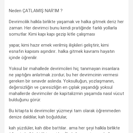
Neden ÇATLAMIŞ NAR’IM ?
Devrimcilik halkla birlikte yaşamak ve halka gitmek deriz her
zaman. Her devrimci bunu kendi pratiğinde farklı yollarla
somutlar. Kimi kapı kapı gezip kitle çalışması
yapar, kimi hazır emek verilmiş ilişkileri geliştirir, kimi
esnafın kapısını aşındırır.. halka gitmek kavramı hayatın
içinde öğrenilir.
Yoksul bir mahallede devrimcileri hiç tanımayan insanlara
ne yaptığını anlatmak zordur; bu her devrimcinin vermesi
gereken bir sınavdır aslında. Yoksulluğun, yozlaşmanın,
değersizliğin ve çaresizliğin en çıplak yaşandığı yoksul
mahallerde devrimciler de kapitalizmin yaşamda nasıl vücut
bulduğunu görür.
Bu kitapta ki devrimciler yüzmeyi tam olarak öğrenmeden
denize daldılar, kah boğuldular,
kah yüzdüler, kah dibe battılar.. ama her şeyi halkla birlikte