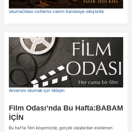
okumaOdasi-catlamis-narim-bariskaya-sıkıştırıldı
devamını okumak için tıklayın
Film Odası’nda Bu Hafta:BABAM
İÇİN
Bu hafta film köşemizde, gerçek olaylardan esinlenen