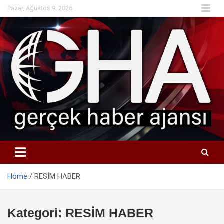
Skip
Pazar, Ağustos 9, 2026
to
content
Home
RESİM HABER
Kategori:
RESİM HABER