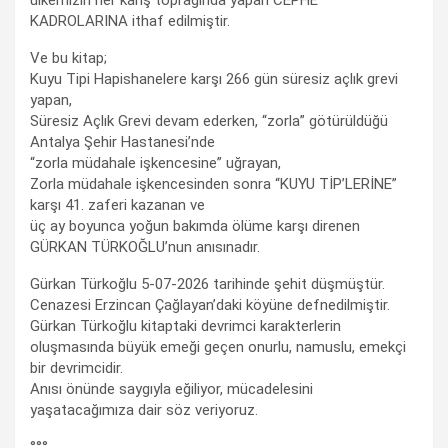
ülkemizin her karış toprağında yapan CEPHE
KADROLARINA ithaf edilmiştir.
Ve bu kitap;
Kuyu Tipi Hapishanelere karşı 266 gün süresiz açlık grevi
yapan,
Süresiz Açlık Grevi devam ederken, “zorla” götürüldüğü
Antalya Şehir Hastanesi’nde
“zorla müdahale işkencesine” uğrayan,
Zorla müdahale işkencesinden sonra “KUYU TİP’LERİNE”
karşı 41. zaferi kazanan ve
üç ay boyunca yoğun bakımda ölüme karşı direnen
GÜRKAN TÜRKOĞLU’nun anısınadır.
Gürkan Türkoğlu 5-07-2026 tarihinde şehit düşmüştür.
Cenazesi Erzincan Çağlayan’daki köyüne defnedilmiştir.
Gürkan Türkoğlu kitaptaki devrimci karakterlerin
oluşmasında büyük emeği geçen onurlu, namuslu, emekçi
bir devrimcidir.
Anısı önünde saygıyla eğiliyor, mücadelesini
yaşatacağımıza dair söz veriyoruz.
°°°