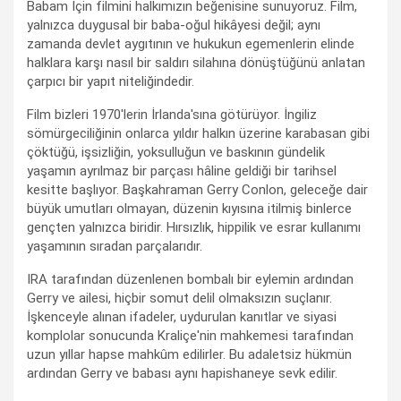
Babam İçin filmini halkımızın beğenisine sunuyoruz. Film,
yalnızca duygusal bir baba-oğul hikâyesi değil; aynı
zamanda devlet aygıtının ve hukukun egemenlerin elinde
halklara karşı nasıl bir saldırı silahına dönüştüğünü anlatan
çarpıcı bir yapıt niteliğindedir.
Film bizleri 1970'lerin İrlanda'sına götürüyor. İngiliz
sömürgeciliğinin onlarca yıldır halkın üzerine karabasan gibi
çöktüğü, işsizliğin, yoksulluğun ve baskının gündelik
yaşamın ayrılmaz bir parçası hâline geldiği bir tarihsel
kesitte başlıyor. Başkahraman Gerry Conlon, geleceğe dair
büyük umutları olmayan, düzenin kıyısına itilmiş binlerce
gençten yalnızca biridir. Hırsızlık, hippilik ve esrar kullanımı
yaşamının sıradan parçalarıdır.
IRA tarafından düzenlenen bombalı bir eylemin ardından
Gerry ve ailesi, hiçbir somut delil olmaksızın suçlanır.
İşkenceyle alınan ifadeler, uydurulan kanıtlar ve siyasi
komplolar sonucunda Kraliçe'nin mahkemesi tarafından
uzun yıllar hapse mahkûm edilirler. Bu adaletsiz hükmün
ardından Gerry ve babası aynı hapishaneye sevk edilir.