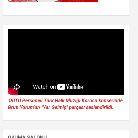
ODTÜ Personeli Türk Halk Müziği Korosu konserinde
Grup Yorum'un "Yar Gelmiş" parçası seslendirildi.
OKUMA SALONU