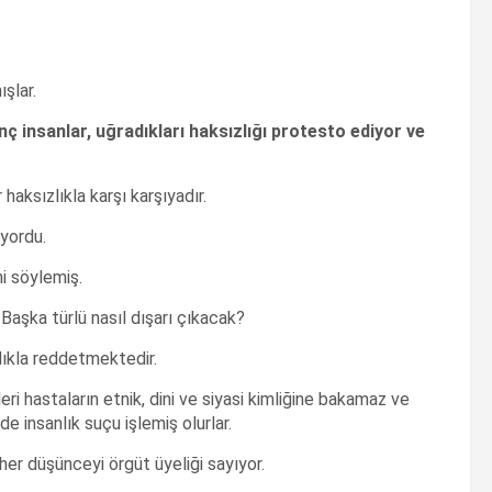
şlar.
nç insanlar, uğradıkları haksızlığı protesto ediyor ve
haksızlıkla karşı karşıyadır.
ıyordu.
ni söylemiş.
 Başka türlü nasıl dışarı çıkacak?
lıkla reddetmektedir.
eri hastaların etnik, dini ve siyasi kimliğine bakamaz ve
 insanlık suçu işlemiş olurlar.
er düşünceyi örgüt üyeliği sayıyor.