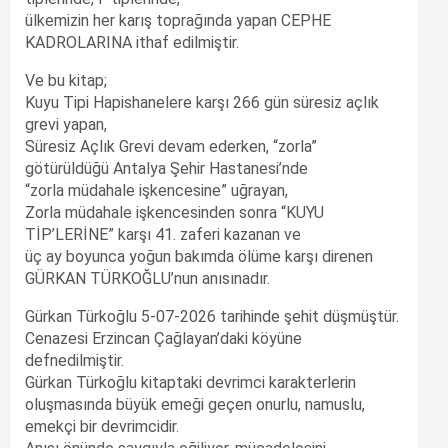
ülkemizin her karış toprağında yapan CEPHE
KADROLARINA ithaf edilmiştir.
Ve bu kitap;
Kuyu Tipi Hapishanelere karşı 266 gün süresiz açlık
grevi yapan,
Süresiz Açlık Grevi devam ederken, “zorla”
götürüldüğü Antalya Şehir Hastanesi’nde
“zorla müdahale işkencesine” uğrayan,
Zorla müdahale işkencesinden sonra “KUYU
TİP’LERİNE” karşı 41. zaferi kazanan ve
üç ay boyunca yoğun bakımda ölüme karşı direnen
GÜRKAN TÜRKOĞLU’nun anısınadır.
Gürkan Türkoğlu 5-07-2026 tarihinde şehit düşmüştür.
Cenazesi Erzincan Çağlayan’daki köyüne
defnedilmiştir.
Gürkan Türkoğlu kitaptaki devrimci karakterlerin
oluşmasında büyük emeği geçen onurlu, namuslu,
emekçi bir devrimcidir.