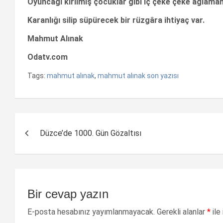
Oyuncağı kırılmış çocuklar gibi iç çeke çeke ağlamanı
Karanlığı silip süpürecek bir rüzgâra ihtiyaç var.
Mahmut Alınak
Odatv.com
Tags:
mahmut alınak
,
mahmut alınak son yazısı
Yazı
Düzce’de 1000. Gün Gözaltısı
dolaşımı
Bir cevap yazın
E-posta hesabınız yayımlanmayacak.
Gerekli alanlar
*
ile