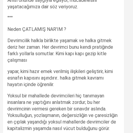
Anısı önünde saygıyla eğiliyor, mücadelesini
yaşatacağımıza dair söz veriyoruz.
°°°
Neden ÇATLAMIŞ NAR’IM ?
Devrimcilik halkla birlikte yaşamak ve halka gitmek
deriz her zaman. Her devrimci bunu kendi pratiğinde
farklı yollarla somutlar. Kimi kapı kapı gezip kitle
çalışması
yapar, kimi hazır emek verilmiş ilişkileri geliştirir, kimi
esnafın kapısını aşındırır.. halka gitmek kavramı
hayatın içinde öğrenilir.
Yoksul bir mahallede devrimcileri hiç tanımayan
insanlara ne yaptığını anlatmak zordur; bu her
devrimcinin vermesi gereken bir sınavdır aslında.
Yoksulluğun, yozlaşmanın, değersizliğin ve çaresizliğin
en çıplak yaşandığı yoksul mahallerde devrimciler de
kapitalizmin yaşamda nasıl vücut bulduğunu görür.