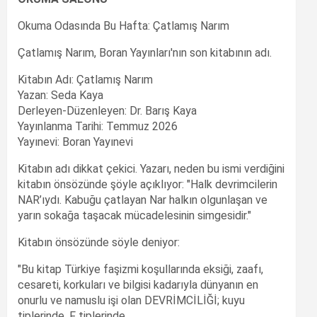
Okuma Odasında Bu Hafta: Çatlamış Narım
Çatlamış Narım, Boran Yayınları'nın son kitabının adı.
Kitabın Adı: Çatlamış Narım
Yazan: Seda Kaya
Derleyen-Düzenleyen: Dr. Barış Kaya
Yayınlanma Tarihi: Temmuz 2026
Yayınevi: Boran Yayınevi
Kitabın adı dikkat çekici. Yazarı, neden bu ismi verdiğini
kitabın önsözünde şöyle açıklıyor: "Halk devrimcilerin
NAR’ıydı. Kabuğu çatlayan Nar halkın olgunlaşan ve
yarın sokağa taşacak mücadelesinin simgesidir."
Kitabın önsözünde söyle deniyor:
"Bu kitap Türkiye faşizmi koşullarında eksiği, zaafı,
cesareti, korkuları ve bilgisi kadarıyla dünyanın en
onurlu ve namuslu işi olan DEVRİMCİLİĞİ; kuyu
tiplerinde, F tiplerinde,