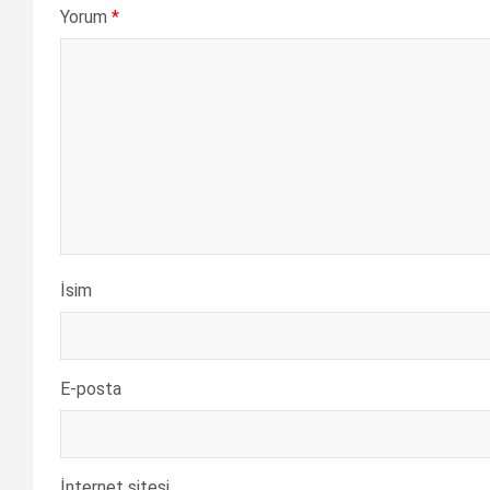
Yorum
*
İsim
E-posta
İnternet sitesi