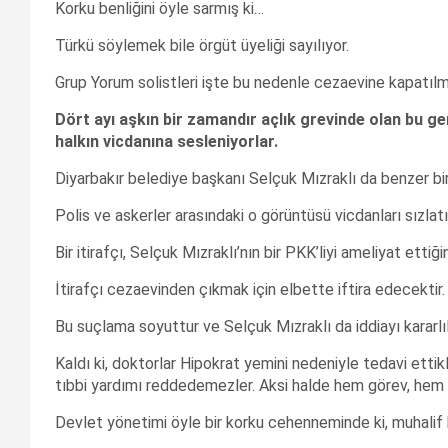
Korku benliğini öyle sarmış ki…
Türkü söylemek bile örgüt üyeliği sayılıyor.
Grup Yorum solistleri işte bu nedenle cezaevine kapatılmı
Dört ayı aşkın bir zamandır açlık grevinde olan bu ge
halkın vicdanına sesleniyorlar.
Diyarbakır belediye başkanı Selçuk Mızraklı da benzer bir 
Polis ve askerler arasındaki o görüntüsü vicdanları sızlat
Bir itirafçı, Selçuk Mızraklı’nın bir PKK’liyi ameliyat ettiği
İtirafçı cezaevinden çıkmak için elbette iftira edecektir.
Bu suçlama soyuttur ve Selçuk Mızraklı da iddiayı kararlı
Kaldı ki, doktorlar Hipokrat yemini nedeniyle tedavi ettikl
tıbbi yardımı reddedemezler. Aksi halde hem görev, hem de
Devlet yönetimi öyle bir korku cehenneminde ki, muhalif h