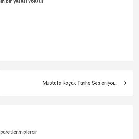
n bir yararı yoktur.
Mustafa Koçak Tarihe Sesleniyor…
 işaretlenmişlerdir