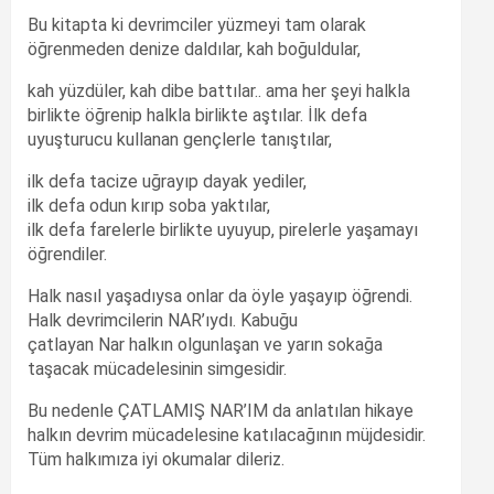
Bu kitapta ki devrimciler yüzmeyi tam olarak
öğrenmeden denize daldılar, kah boğuldular,
kah yüzdüler, kah dibe battılar.. ama her şeyi halkla
birlikte öğrenip halkla birlikte aştılar. İlk defa
uyuşturucu kullanan gençlerle tanıştılar,
ilk defa tacize uğrayıp dayak yediler,
ilk defa odun kırıp soba yaktılar,
ilk defa farelerle birlikte uyuyup, pirelerle yaşamayı
öğrendiler.
Halk nasıl yaşadıysa onlar da öyle yaşayıp öğrendi.
Halk devrimcilerin NAR’ıydı. Kabuğu
çatlayan Nar halkın olgunlaşan ve yarın sokağa
taşacak mücadelesinin simgesidir.
Bu nedenle ÇATLAMIŞ NAR’IM da anlatılan hikaye
halkın devrim mücadelesine katılacağının müjdesidir.
Tüm halkımıza iyi okumalar dileriz.